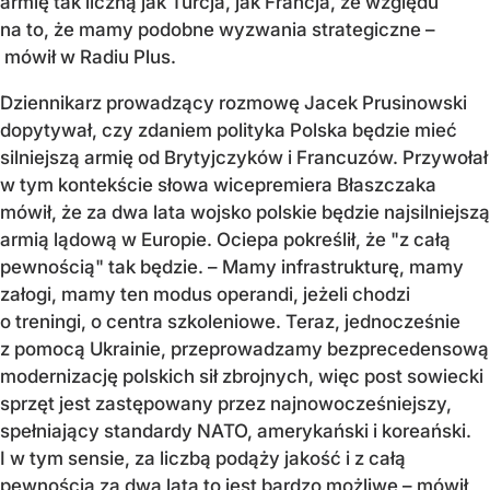
armię tak liczną jak Turcja, jak Francja, ze względu
na to, że mamy podobne wyzwania strategiczne –
mówił w Radiu Plus.
Dziennikarz prowadzący rozmowę Jacek Prusinowski
dopytywał, czy zdaniem polityka Polska będzie mieć
silniejszą armię od Brytyjczyków i Francuzów. Przywołał
w tym kontekście słowa wicepremiera Błaszczaka
mówił, że za dwa lata wojsko polskie będzie najsilniejszą
armią lądową w Europie. Ociepa pokreślił, że "z całą
pewnością" tak będzie. – Mamy infrastrukturę, mamy
załogi, mamy ten modus operandi, jeżeli chodzi
o treningi, o centra szkoleniowe. Teraz, jednocześnie
z pomocą Ukrainie, przeprowadzamy bezprecedensową
modernizację polskich sił zbrojnych, więc post sowiecki
sprzęt jest zastępowany przez najnowocześniejszy,
spełniający standardy NATO, amerykański i koreański.
I w tym sensie, za liczbą podąży jakość i z całą
pewnością za dwa lata to jest bardzo możliwe – mówił