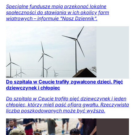
Specjalne fundusze mają przekonać lokalne
społeczności do stawiania w ich okolicy farm
wiatrowych – informuje "Nasz Dziennik".
Do szpitala w Ceucie trafiły zgwałcone dzieci. Pięć
dziewczynek i chłopiec
Do szpitala w Ceucie trafiło pięć dziewczynek i jeden
chłopiec, którzy mieli paść ofiarą gwałtu. Rzeczywista
liczba poszkodowanych może być wyższa.