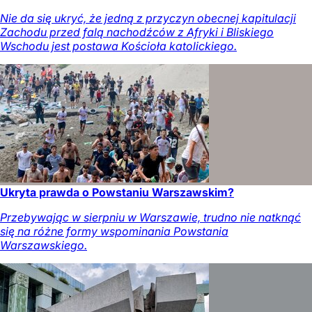
Nie da się ukryć, że jedną z przyczyn obecnej kapitulacji
Zachodu przed falą nachodźców z Afryki i Bliskiego
Wschodu jest postawa Kościoła katolickiego.
Ukryta prawda o Powstaniu Warszawskim?
Przebywając w sierpniu w Warszawie, trudno nie natknąć
się na różne formy wspominania Powstania
Warszawskiego.