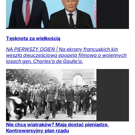
Tęsknota za wielkością
NA PIERWSZY OGIEŃ | Na ekrany francuskich kin
weszła dwuczęściowa epopeja filmowa o wojennych
losach gen. Charles’a de Gaulle’a.
Nie chcą wiatraków? Mają dostać pieniądze.
Kontrowersyjny plan rządu