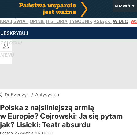
ROZWIŃ
▼
KRAJ
ŚWIAT
OPINIE
HISTORIA
TYGODNIK
KSIĄŻKI
WIDEO
WS
SUBSKRYBUJ
ZALOGUJ
MENU
DoRzeczy+
/
Antysystem
Polska z najsilniejszą armią
w Europie? Cejrowski: Ja się pytam
jak? Lisicki: Teatr absurdu
Dodano:
26
kwietnia
2023
10:00