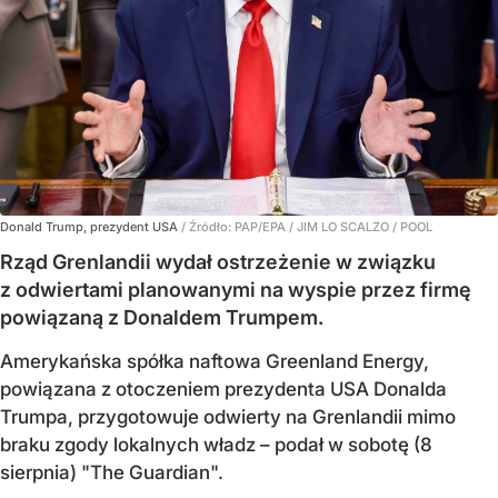
Donald Trump, prezydent USA
/ Źródło:
PAP/EPA
/
JIM LO SCALZO / POOL
Rząd Grenlandii wydał ostrzeżenie w związku
z odwiertami planowanymi na wyspie przez firmę
powiązaną z Donaldem Trumpem.
Amerykańska spółka naftowa Greenland Energy,
powiązana z otoczeniem prezydenta USA Donalda
Trumpa, przygotowuje odwierty na Grenlandii mimo
braku zgody lokalnych władz – podał w sobotę (8
sierpnia) "The Guardian".