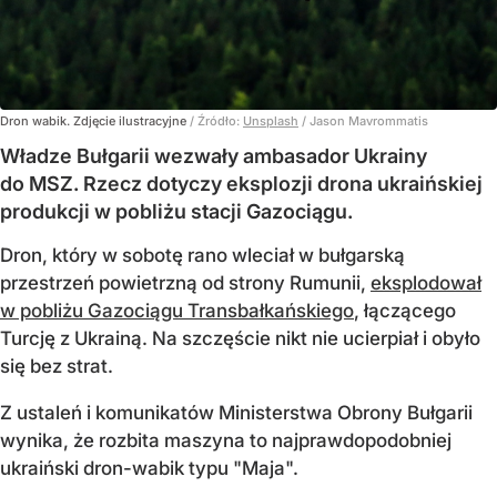
Dron wabik. Zdjęcie ilustracyjne
/ Źródło:
Unsplash
/
Jason Mavrommatis
Władze Bułgarii wezwały ambasador Ukrainy
do MSZ. Rzecz dotyczy eksplozji drona ukraińskiej
produkcji w pobliżu stacji Gazociągu.
Dron, który w sobotę rano wleciał w bułgarską
przestrzeń powietrzną od strony Rumunii,
eksplodował
w pobliżu Gazociągu Transbałkańskiego
, łączącego
Turcję z Ukrainą. Na szczęście nikt nie ucierpiał i obyło
się bez strat.
Z ustaleń i komunikatów Ministerstwa Obrony Bułgarii
wynika, że rozbita maszyna to najprawdopodobniej
ukraiński dron-wabik typu "Maja".