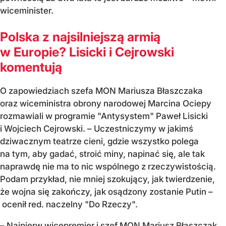
wiceminister.
Polska z najsilniejszą armią
w Europie? Lisicki i Cejrowski
komentują
O zapowiedziach szefa MON Mariusza Błaszczaka
oraz wiceministra obrony narodowej Marcina Ociepy
rozmawiali w programie "Antysystem" Paweł Lisicki
i Wojciech Cejrowski. – Uczestniczymy w jakimś
dziwacznym teatrze cieni, gdzie wszystko polega
na tym, aby gadać, stroić miny, napinać się, ale tak
naprawdę nie ma to nic wspólnego z rzeczywistością.
Podam przykład, nie mniej szokujący, jak twierdzenie,
że wojna się zakończy, jak osądzony zostanie Putin –
ocenił red. naczelny "Do Rzeczy".
– Najpierw wicepremier i szef MON Mariusz Błaszczak