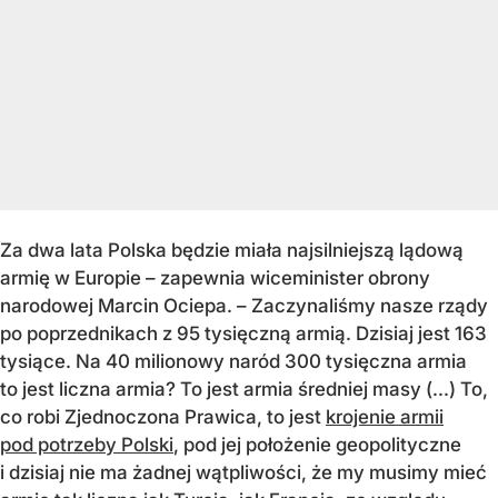
Za dwa lata Polska będzie miała najsilniejszą lądową
armię w Europie – zapewnia wiceminister obrony
narodowej Marcin Ociepa. – Zaczynaliśmy nasze rządy
po poprzednikach z 95 tysięczną armią. Dzisiaj jest 163
tysiące. Na 40 milionowy naród 300 tysięczna armia
to jest liczna armia? To jest armia średniej masy (...) To,
co robi Zjednoczona Prawica, to jest
krojenie armii
pod potrzeby Polski
, pod jej położenie geopolityczne
i dzisiaj nie ma żadnej wątpliwości, że my musimy mieć