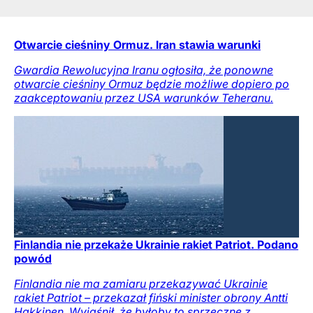
Otwarcie cieśniny Ormuz. Iran stawia warunki
Gwardia Rewolucyjna Iranu ogłosiła, że ponowne
otwarcie cieśniny Ormuz będzie możliwe dopiero po
zaakceptowaniu przez USA warunków Teheranu.
Finlandia nie przekaże Ukrainie rakiet Patriot. Podano
powód
Finlandia nie ma zamiaru przekazywać Ukrainie
rakiet Patriot – przekazał fiński minister obrony Antti
Hakkinen. Wyjaśnił, że byłoby to sprzeczne z