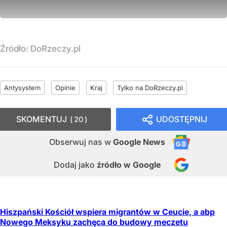
Źródło:
DoRzeczy.pl
Antysystem
Opinie
Kraj
Tylko na DoRzeczy.pl
SKOMENTUJ
UDOSTĘPNIJ
20
Obserwuj nas
w
Google News
Dodaj jako
źródło w Google
Hiszpański Kościół wspiera migrantów w Ceucie, a abp
Nowego Meksyku zachęca do budowy meczetu