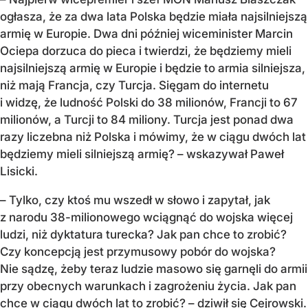
ogłasza, że za dwa lata Polska będzie miała najsilniejszą
armię w Europie. Dwa dni później wiceminister Marcin
Ociepa dorzuca do pieca i twierdzi, że będziemy mieli
najsilniejszą armię w Europie i będzie to armia silniejsza,
niż mają Francja, czy Turcja. Sięgam do internetu
i widzę, że ludność Polski do 38 milionów, Francji to 67
milionów, a Turcji to 84 miliony. Turcja jest ponad dwa
razy liczebna niż Polska i mówimy, że w ciągu dwóch lat
będziemy mieli silniejszą armię? – wskazywał Paweł
Lisicki.
– Tylko, czy ktoś mu wszedł w słowo i zapytał, jak
z narodu 38-milionowego wciągnąć do wojska więcej
ludzi, niż dyktatura turecka? Jak pan chce to zrobić?
Czy koncepcją jest przymusowy pobór do wojska?
Nie sądzę, żeby teraz ludzie masowo się garnęli do armii
przy obecnych warunkach i zagrożeniu życia. Jak pan
chce w ciągu dwóch lat to zrobić? – dziwił się Cejrowski.