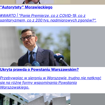
"Autorytety" Morawieckiego
#WARTO | "Panie Premierze, co z COVID-19, co z
sanitaryzmem, co z 200 tys. nadmiarowych zgonów?".
Ukryta prawda o Powstaniu Warszawskim?
Przebywając w sierpniu w Warszawie, trudno nie natknąć
się na różne formy wspominania Powstania
Warszawskiego.