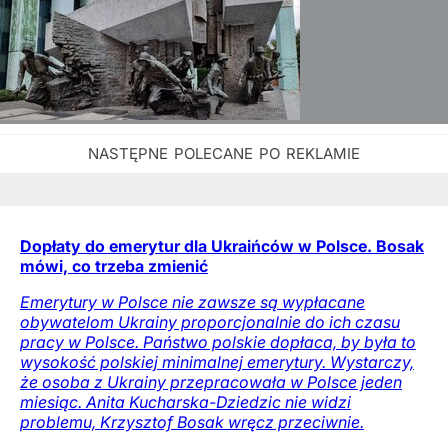
Dopłaty do emerytur dla Ukraińców w Polsce. Bosak
mówi, co trzeba zmienić
Emerytury w Polsce nie zawsze są wypłacane
obywatelom Ukrainy proporcjonalnie do ich czasu
pracy w Polsce. Państwo polskie dopłaca, by była to
wysokość polskiej minimalnej emerytury. Wystarczy,
że osoba z Ukrainy przepracowała w Polsce jeden
miesiąc. Anita Kucharska-Dziedzic nie widzi
problemu, Krzysztof Bosak wręcz przeciwnie.