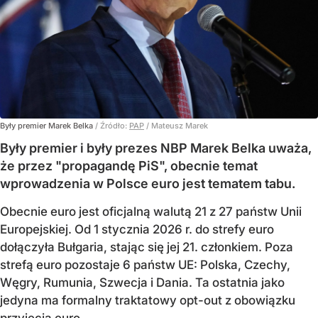
Były premier Marek Belka
/ Źródło:
PAP
/
Mateusz Marek
Były premier i były prezes NBP Marek Belka uważa,
że przez "propagandę PiS", obecnie temat
wprowadzenia w Polsce euro jest tematem tabu.
Obecnie euro jest oficjalną walutą 21 z 27 państw Unii
Europejskiej. Od 1 stycznia 2026 r. do strefy euro
dołączyła Bułgaria, stając się jej 21. członkiem.
Poza
strefą euro pozostaje 6 państw UE:
Polska, Czechy,
Węgry, Rumunia, Szwecja i Dania
. Ta ostatnia jako
jedyna ma formalny traktatowy opt-out z obowiązku