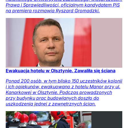
Prawa i Sprawiedliwości, oficjalnym kandydatem PiS
na premiera rozmawia Ryszard Gromadzki.
Ewakuacja hotelu w Olsztynie. Zawaliła się ściana
Ponad 200 osób, w tym blisko 150 uczestników kolonii
i ich opiekunów, ewakuowano z hotelu Manor przy ul.
Kanarkowej w Olsztynie. Podczas prowadzonych
przy budynku prac budowlanych doszło do
uszkodzenia jednej z zewnętrznych ścian.