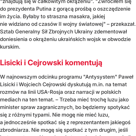
"znajdują się w całkowitym okrążeniu". "Zwróciłem się
do prezydenta Putina z gorącą prośbą o oszczędzenie
im życia. Byłaby to straszna masakra, jakiej
nie widziano od czasów II wojny światowej" – przekazał.
Sztab Generalny Sił Zbrojnych Ukrainy zdementował
doniesienia o okrążeniu ukraińskich wojsk w obwodzie
kurskim.
Lisicki i Cejrowski komentują
W najnowszym odcinku programu "Antysystem" Paweł
Lisicki i Wojciech Cejrowski dyskutują m.in. na temat
rozmów na linii USA-Rosja oraz narracji w polskich
mediach na ten temat. – Trzeba mieć trochę luzu jako
minister spraw zagranicznych, bo będziemy spotykać
się z różnymi typami. Nie mogę nie mieć luzu,
a jednocześnie spotkać się z reprezentantem jakiegoś
zbrodniarza. Nie mogę się spotkać z tym drugim, jeśli