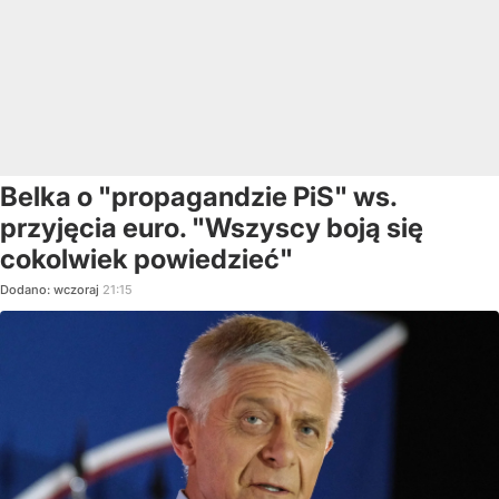
Belka o "propagandzie PiS" ws.
przyjęcia euro. "Wszyscy boją się
cokolwiek powiedzieć"
Dodano:
wczoraj
21:15