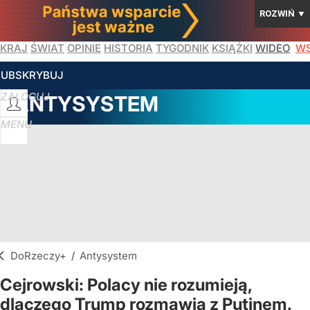
ROZWIŃ
▼
KRAJ
ŚWIAT
OPINIE
HISTORIA
TYGODNIK
KSIĄŻKI
WIDEO
WS
SUBSKRYBUJ
ZALOGUJ
ANTYSYSTEM
MENU
DoRzeczy+
/
Antysystem
Cejrowski: Polacy nie rozumieją,
dlaczego Trump rozmawia z Putinem.