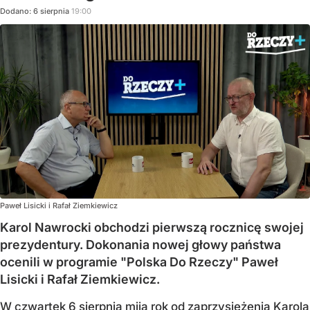
Dodano:
6
sierpnia
19:00
Paweł Lisicki i Rafał Ziemkiewicz
Karol Nawrocki obchodzi pierwszą rocznicę swojej
prezydentury. Dokonania nowej głowy państwa
ocenili w programie "Polska Do Rzeczy" Paweł
Lisicki i Rafał Ziemkiewicz.
W czwartek 6 sierpnia mija rok od zaprzysiężenia Karola