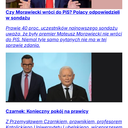
Czy Morawiecki wróci do PiS? Polacy odpowiedzieli
w sondażu
Prawie 40 proc. uczestników najnowszego sondażu
uważa, że były premier Mateusz Morawiecki nie wróci
do PiS. Niemal tyle samo pytanych nie ma w tej
sprawie zdania.
Czarnek: Konieczny pokój na prawicy
Z Przemysławem Czarnkiem, prawnikiem, profesorem
Katolickiego Uniwersytetu Lubelskiego, wiceprezesem