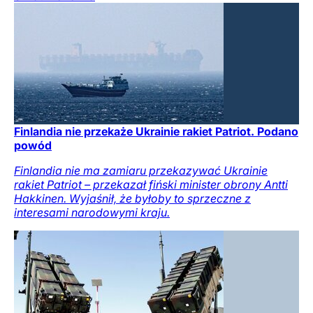
Finlandia nie przekaże Ukrainie rakiet Patriot. Podano
powód
Finlandia nie ma zamiaru przekazywać Ukrainie
rakiet Patriot – przekazał fiński minister obrony Antti
Hakkinen. Wyjaśnił, że byłoby to sprzeczne z
interesami narodowymi kraju.