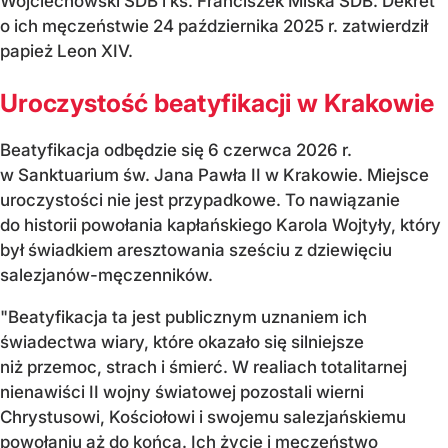
Wojciechowski SDB i ks. Franciszek Miśka SDB. Dekret
o ich męczeństwie 24 października 2025 r. zatwierdził
papież Leon XIV.
Uroczystość beatyfikacji w Krakowie
Beatyfikacja odbędzie się 6 czerwca 2026 r.
w Sanktuarium św. Jana Pawła II w Krakowie. Miejsce
uroczystości nie jest przypadkowe. To nawiązanie
do historii powołania kapłańskiego Karola Wojtyły, który
był świadkiem aresztowania sześciu z dziewięciu
salezjanów-męczenników.
"Beatyfikacja ta jest publicznym uznaniem ich
świadectwa wiary, które okazało się silniejsze
niż przemoc, strach i śmierć. W realiach totalitarnej
nienawiści II wojny światowej pozostali wierni
Chrystusowi, Kościołowi i swojemu salezjańskiemu
powołaniu aż do końca. Ich życie i męczeństwo