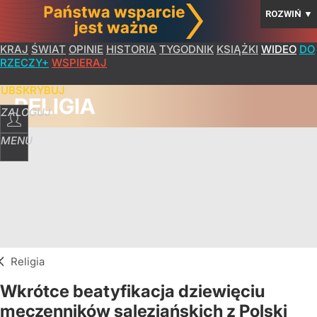
ROZWIŃ
▼
KRAJ
ŚWIAT
OPINIE
HISTORIA
TYGODNIK
KSIĄŻKI
WIDEO
DO
RZECZY+
WSPIERAJ
SUBSKRYBUJ
RELIGIA
ZALOGUJ
MENU
Religia
Wkrótce beatyfikacja dziewięciu
męczenników salezjańskich z Polski