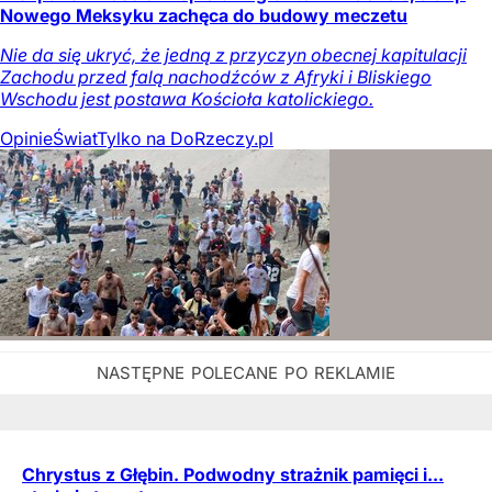
Nowego Meksyku zachęca do budowy meczetu
Nie da się ukryć, że jedną z przyczyn obecnej kapitulacji
Zachodu przed falą nachodźców z Afryki i Bliskiego
Wschodu jest postawa Kościoła katolickiego.
Opinie
Świat
Tylko na DoRzeczy.pl
Chrystus z Głębin. Podwodny strażnik pamięci i...