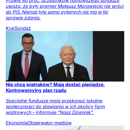
Prawie 40 proc. uczestników najnowszego sondażu
uważa, że były premier Mateusz Morawiecki nie wróci
do PiS. Niemal tyle samo pytanych nie ma w tej
sprawie zdania.
Kraj
Sondaż
Nie chcą wiatraków? Mają dostać pieniądze.
Kontrowersyjny plan rządu
Specjalne fundusze mają przekonać lokalne
społeczności do stawiania w ich okolicy farm
wiatrowych – informuje "Nasz Dziennik".
Ekonomia
Obserwator mediów