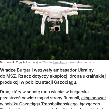
Dron wabik. Zdjęcie ilustracyjne
/ Źródło:
Unsplash
/
Jason Mavrommatis
Władze Bułgarii wezwały ambasador Ukrainy
do MSZ. Rzecz dotyczy eksplozji drona ukraińskiej
produkcji w pobliżu stacji Gazociągu.
Dron, który w sobotę rano wleciał w bułgarską
przestrzeń powietrzną od strony Rumunii,
eksplodował
w pobliżu Gazociągu Transbałkańskiego
, łączącego