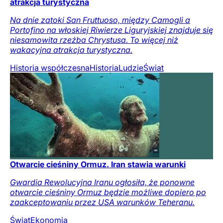
atrakcja turystyczna
Na dnie zatoki San Fruttuoso, między Camogli a
Portofino na włoskiej Riwierze Liguryjskiej znajduje się
niesamowita rzeźba Chrystusa. To więcej niż
wakacyjna atrakcja turystyczna.
Historia współczesna
Historia
Ludzie
Świat
Otwarcie cieśniny Ormuz. Iran stawia warunki
Gwardia Rewolucyjna Iranu ogłosiła, że ponowne
otwarcie cieśniny Ormuz będzie możliwe dopiero po
zaakceptowaniu przez USA warunków Teheranu.
Świat
Ekonomia