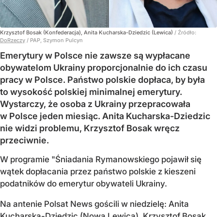
Krzysztof Bosak (Konfederacja), Anita Kucharska-Dziedzic (Lewica)
/ Źródło:
DoRzeczy
/
PAP, Szymon Pulcyn
Emerytury w Polsce nie zawsze są wypłacane
obywatelom Ukrainy proporcjonalnie do ich czasu
pracy w Polsce. Państwo polskie dopłaca, by była
to wysokość polskiej minimalnej emerytury.
Wystarczy, że osoba z Ukrainy przepracowała
w Polsce jeden miesiąc. Anita Kucharska-Dziedzic
nie widzi problemu, Krzysztof Bosak wręcz
przeciwnie.
W programie "Śniadania Rymanowskiego pojawił się
wątek dopłacania przez państwo polskie z kieszeni
podatników do emerytur obywateli Ukrainy.
Na antenie Polsat News gościli w niedzielę: Anita
Kucharska-Dziedzic (Nowa Lewica), Krzysztof Bosak