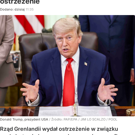
ostrzeżenie
Dodano:
dzisiaj
11:35
Donald Trump, prezydent USA
/ Źródło:
PAP/EPA
/
JIM LO SCALZO / POOL
Rząd Grenlandii wydał ostrzeżenie w związku