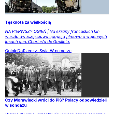
Tęsknota za wielkością
NA PIERWSZY OGIEŃ | Na ekrany francuskich kin
weszła dwuczęściowa epopeja filmowa o wojennych
losach gen. Charles’a de Gaulle’a.
Opinie
DoRzeczy+
Świat
W numerze
Czy Morawiecki wróci do PiS? Polacy odpowiedzieli
w sondażu