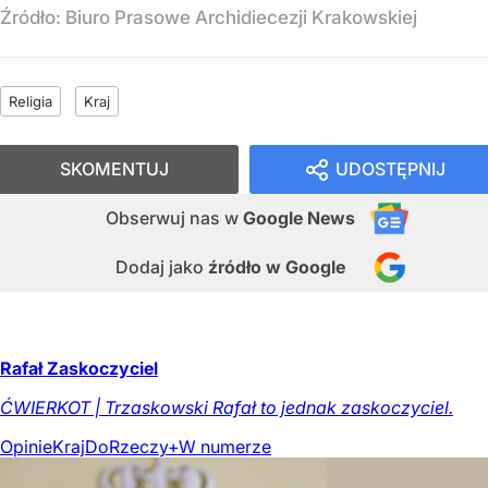
Źródło:
Biuro Prasowe Archidiecezji Krakowskiej
Religia
Kraj
SKOMENTUJ
UDOSTĘPNIJ
Obserwuj nas
w
Google News
Dodaj jako
źródło w Google
Rafał Zaskoczyciel
ĆWIERKOT | Trzaskowski Rafał to jednak zaskoczyciel.
Opinie
Kraj
DoRzeczy+
W numerze