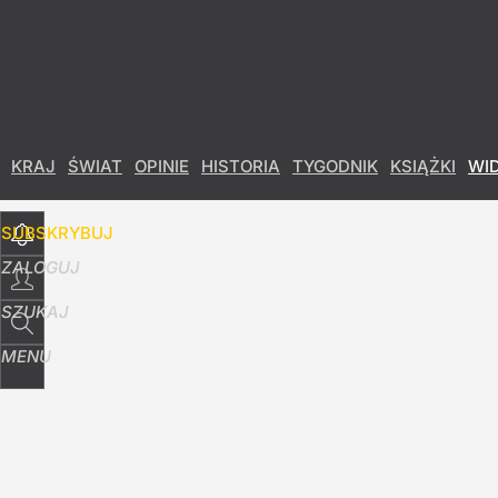
Udostępnij
8
Skomentuj
KRAJ
ŚWIAT
OPINIE
HISTORIA
TYGODNIK
KSIĄŻKI
WI
SUBSKRYBUJ
ZALOGUJ
SZUKAJ
MENU