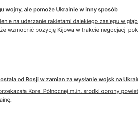
gu wojny, ale pomoże Ukrainie w inny sposób
enie na uderzanie rakietami dalekiego zasięgu w głąb 
że wzmocnić pozycję Kijowa w trakcie negocjacji po
ostała od Rosji w zamian za wysłanie wojsk na Ukra
przekazała Korei Północnej m.in. środki obrony powiet
ainę.