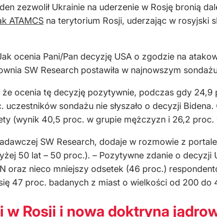
den zezwolił Ukrainie na uderzenie w Rosję bronią dal
tak ATAMCS
na terytorium Rosji, uderzając w rosyjski
"Jak ocenia Pani/Pan decyzję USA o zgodzie na atakow
acownia SW Research postawiła w najnowszym sondażu 
 że ocenia tę decyzję pozytywnie, podczas gdy 24,9 
oc. uczestników sondażu nie słyszało o decyzji Biden
ty (wynik 40,5 proc. w grupie mężczyzn i 26,2 proc. 
 badawczej SW Research, dodaje w rozmowie z portalem
wyżej 50 lat – 50 proc.). – Pozytywne zdanie o decyzj
 oraz nieco mniejszy odsetek (46 proc.) responden
 47 proc. badanych z miast o wielkości od 200 do 4
i w Rosji i nowa doktryna jądro