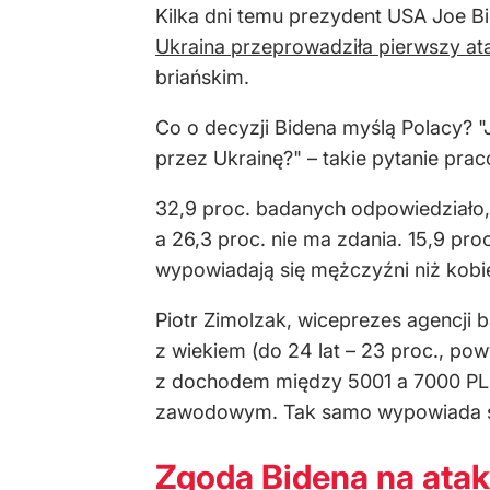
Kilka dni temu prezydent USA Joe Bi
Ukraina przeprowadziła pierwszy a
briańskim.
Co o decyzji Bidena myślą Polacy? 
przez Ukrainę?" – takie pytanie pr
32,9 proc. badanych odpowiedziało,
a 26,3 proc. nie ma zdania. 15,9 pr
wypowiadają się mężczyźni niż kobie
Piotr Zimolzak, wiceprezes agencji
z wiekiem (do 24 lat – 23 proc., po
z dochodem między 5001 a 7000 PLN
zawodowym. Tak samo wypowiada się
Zgoda Bidena na atak