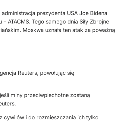
k administracja prezydenta USA Joe Bidena
gu – ATACMS. Tego samego dnia Siły Zbrojne
briańskim. Moskwa uznała ten atak za poważną
gencja Reuters, powołując się
eśli miny przeciwpiechotne zostaną
uters.
 cywilów i do rozmieszczania ich tylko