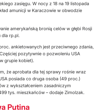
ekiego zasięgu. W nocy z 18 na 19 listopada
 skład amunicji w Karaczowie w obwodzie
anie amerykańską bronią celów w głębi Rosji
dla rp.pl.
proc. ankietowanych jest przeciwnego zdania,
a. Częściej pozytywnie o pozwoleniu USA
w grupie kobiet).
, że aprobata dla tej sprawy rośnie wraz
i USA posiada co druga osoba (49 proc.)
tów z wykształceniem zasadniczym
99 tys. mieszkańców – dodaje Zimolzak.
wa Putina