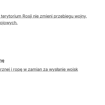
terytorium Rosji nie zmieni przebiegu wojny,
kojowych.
inę
rznej i ropę w zamian za wysłanie wojsk