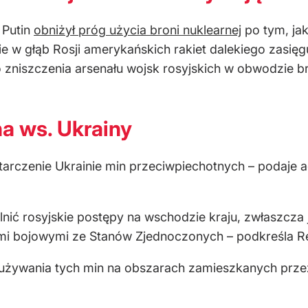
 Putin
obniżył próg użycia broni nuklearnej
po tym, ja
ie w głąb Rosji amerykańskich rakiet dalekiego zasię
o zniszczenia arsenału wojsk rosyjskich w obwodzie 
na ws. Ukrainy
tarczenie Ukrainie min przeciwpiechotnych – podaje a
ć rosyjskie postępy na wschodzie kraju, zwłaszcza j
mi bojowymi ze Stanów Zjednoczonych – podkreśla Re
eużywania tych min na obszarach zamieszkanych przez