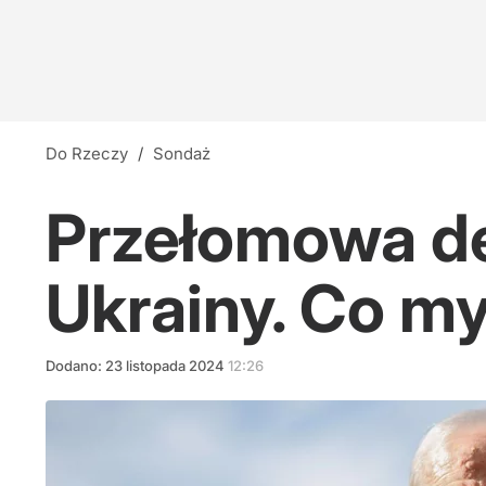
Do Rzeczy
/
Sondaż
Przełomowa d
Ukrainy. Co my
Dodano:
23
listopada
2024
12:26