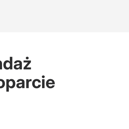
ndaż
oparcie