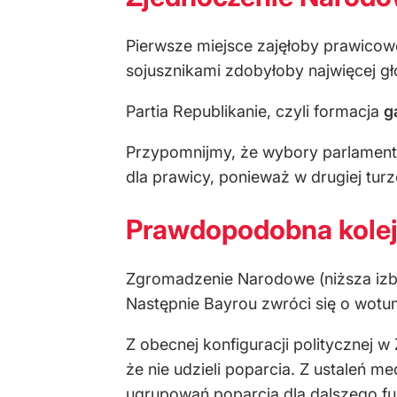
Pierwsze miejsce zajęłoby prawico
sojusznikami zdobyłoby najwięcej g
Partia Republikanie, czyli formacja
g
Przypomnijmy, że wybory parlament
dla prawicy, ponieważ w drugiej tur
Prawdopodobna kolej
Zgromadzenie Narodowe (niższa izba 
Następnie Bayrou zwróci się o wotum
Z obecnej konfiguracji politycznej
że nie udzieli poparcia. Z ustaleń 
ugrupowań poparcia dla dalszego f