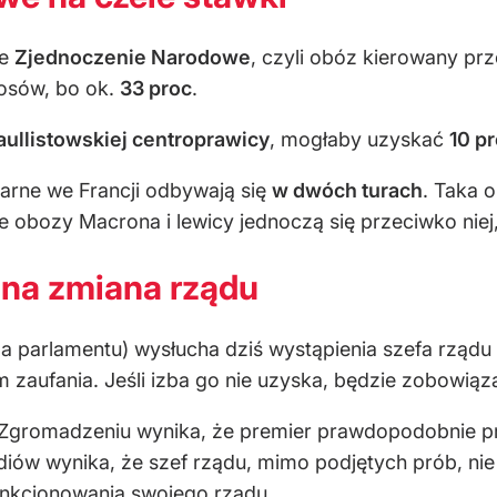
we
Zjednoczenie Narodowe
, czyli obóz kierowany pr
łosów, bo ok.
33 proc
.
aullistowskiej centroprawicy
, mogłaby uzyskać
10 p
arne we Francji odbywają się
w dwóch turach
. Taka 
ze obozy Macrona i lewicy jednoczą się przeciwko niej
na zmiana rządu
parlamentu) wysłucha dziś wystąpienia szefa rządu n
 zaufania. Jeśli izba go nie uzyska, będzie zobowiąz
 w Zgromadzeniu wynika, że premier prawdopodobnie p
mediów wynika, że szef rządu, mimo podjętych prób, n
unkcjonowania swojego rządu.