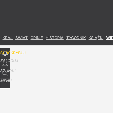
Udostępnij
10
Skomentuj
KRAJ
ŚWIAT
OPINIE
HISTORIA
TYGODNIK
KSIĄŻKI
WI
SUBSKRYBUJ
ZALOGUJ
SZUKAJ
MENU