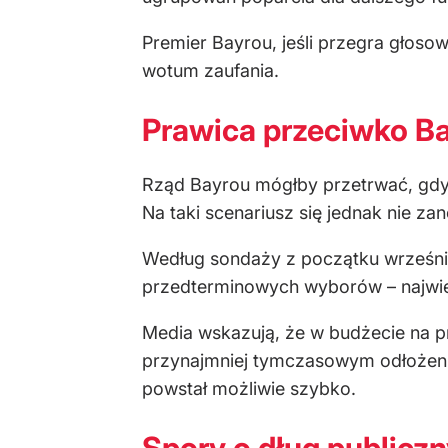
Premier Bayrou, jeśli przegra głoso
wotum zaufania.
Prawica przeciwko B
Rząd Bayrou mógłby przetrwać, gdyb
Na taki scenariusz się jednak nie zan
Według sondaży z początku wrześni
przedterminowych wyborów – najwięc
Media wskazują, że w budżecie na p
przynajmniej tymczasowym odłożenie
powstał możliwie szybko.
Spory o dług publiczn