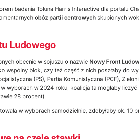
rem badania Toluna Harris Interactive dla portalu Ch
lamentarnych
obóz partii centrowych
skupionych wok
tu Ludowego
pionych obecnie w sojuszu o nazwie
Nowy Front Ludo
ako wspólny blok, czy też część z nich poszłaby do 
jalistyczna (PS), Partia Komunistyczna (PCF), Zieloni 
ak w wyborach w 2024 roku, koalicja ta mogłaby liczyć
awie 28 procent).
owała w wyborach samodzielnie, zdobyłaby ok. 10 proc.
e na czele stawki