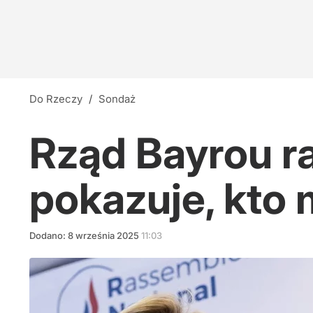
Do Rzeczy
/
Sondaż
Rząd Bayrou r
pokazuje, kto
Dodano:
8
września
2025
11:03