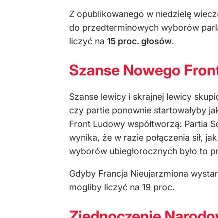
Z opublikowanego w niedzielę wieczo
do przedterminowych wyborów par
liczyć na
15 proc. głosów
.
Szanse Nowego Fron
Szanse lewicy i skrajnej lewicy sku
czy partie ponownie startowałyby j
Front Ludowy współtworzą: Partia Soc
wynika, że w razie połączenia sił, j
wyborów ubiegłorocznych było to pr
Gdyby Francja Nieujarzmiona wystart
mogliby liczyć na 19 proc.
Zjednoczenie Narodow