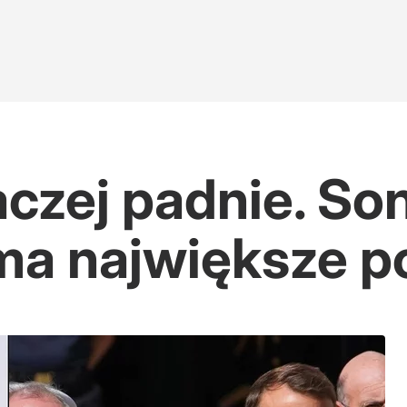
aczej padnie. So
 ma największe p