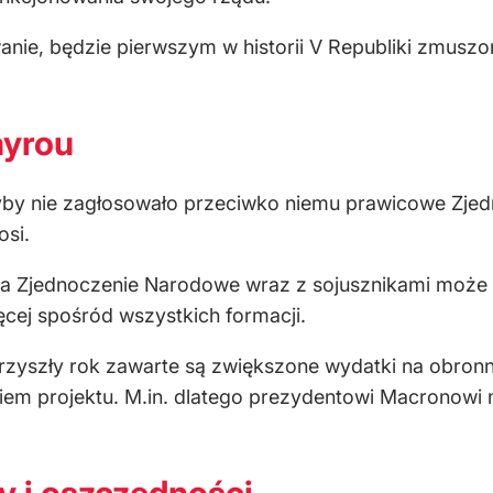
wanie, będzie pierwszym w historii V Republiki zmus
ayrou
y nie zagłosowało przeciwko niemu prawicowe Zjedno
osi.
a Zjednoczenie Narodowe wraz z sojusznikami może l
ej spośród wszystkich formacji.
rzyszły rok zawarte są zwiększone wydatki na obro
m projektu. M.in. dlatego prezydentowi Macronowi 
y i oszczędności