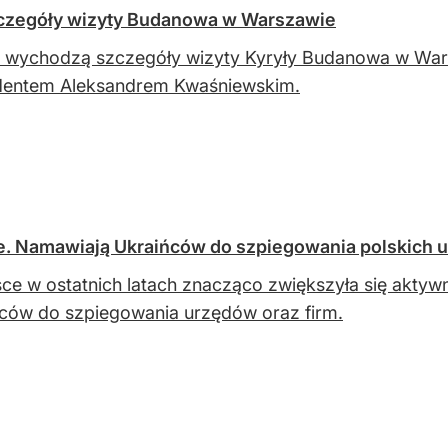
szczegóły wizyty Budanowa w Warszawie
 wychodzą szczegóły wizyty Kyryły Budanowa w Warsz
dentem Aleksandrem Kwaśniewskim.
ce. Namawiają Ukraińców do szpiegowania polskich 
ce w ostatnich latach znacząco zwiększyła się akty
ców do szpiegowania urzędów oraz firm.