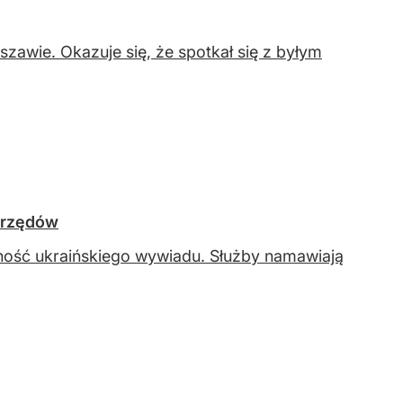
awie. Okazuje się, że spotkał się z byłym
urzędów
wność ukraińskiego wywiadu. Służby namawiają