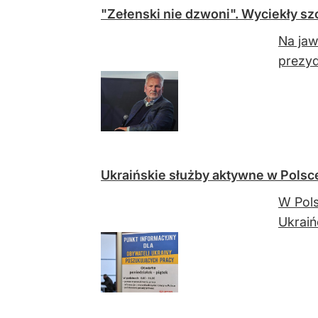
"Zełenski nie dzwoni". Wyciekły 
Na jaw
prezy
Ukraińskie służby aktywne w Pols
W Pols
Ukraiń