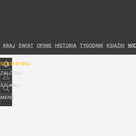
Udostępnij
7
Skomentuj
KRAJ
ŚWIAT
OPINIE
HISTORIA
TYGODNIK
KSIĄŻKI
WI
SUBSKRYBUJ
ZALOGUJ
SZUKAJ
MENU