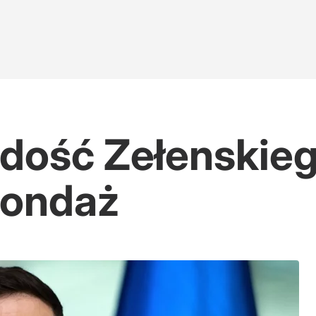
 dość Zełenskieg
sondaż