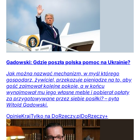
Gadowski: Gdzie poszła polska pomoc na Ukrainie?
Jak można nazwać mechanizm, w myśl którego
gospodarz, żywiciel, przekazuje pieniądze na to, aby
gość zajmował kolejne pokoje, a w końcu
wynajmował mu jego własne meble i pobierał opłaty
za przygotowywane przez siebie posiłki? – pyta
Witold Gadowski.
Opinie
Kraj
Tylko na DoRzeczy.pl
DoRzeczy+