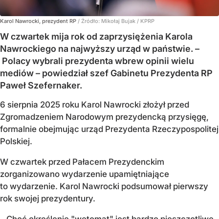
Karol Nawrocki, prezydent RP
/ Źródło:
Mikołaj Bujak / KPRP
W czwartek mija rok od zaprzysiężenia Karola
Nawrockiego na najwyższy urząd w państwie. –
Polacy wybrali prezydenta wbrew opinii wielu
mediów – powiedział szef Gabinetu Prezydenta RP
Paweł Szefernaker.
6 sierpnia 2025 roku Karol Nawrocki złożył przed
Zgromadzeniem Narodowym prezydencką przysięgę,
formalnie obejmując urząd Prezydenta Rzeczypospolitej
Polskiej.
W czwartek przed Pałacem Prezydenckim
zorganizowano wydarzenie upamiętniające
to wydarzenie. Karol Nawrocki podsumował pierwszy
rok swojej prezydentury.
– Choć określenie "wetomat" jest bardzo pieszczotliwe