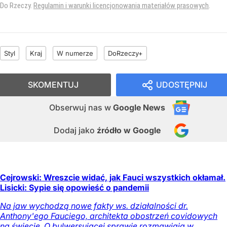
Do Rzeczy.
Regulamin i warunki licencjonowania materiałów prasowych
.
Styl
Kraj
W numerze
DoRzeczy+
SKOMENTUJ
UDOSTĘPNIJ
Obserwuj nas
w
Google News
Dodaj jako
źródło w Google
Cejrowski: Wreszcie widać, jak Fauci wszystkich okłamał.
Lisicki: Sypie się opowieść o pandemii
Na jaw wychodzą nowe fakty ws. działalności dr.
Anthony'ego Fauciego, architekta obostrzeń covidowych
na świecie. O bulwersującej sprawie rozmawiają w