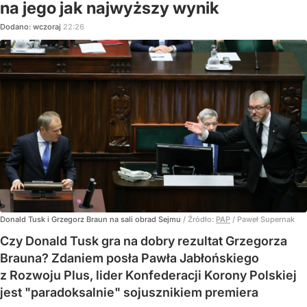
na jego jak najwyższy wynik
Dodano:
wczoraj
22:26
Donald Tusk i Grzegorz Braun na sali obrad Sejmu
/ Źródło:
PAP
/
Paweł Supernak
Czy Donald Tusk gra na dobry rezultat Grzegorza
Brauna? Zdaniem posła Pawła Jabłońskiego
z Rozwoju Plus, lider Konfederacji Korony Polskiej
jest "paradoksalnie" sojusznikiem premiera