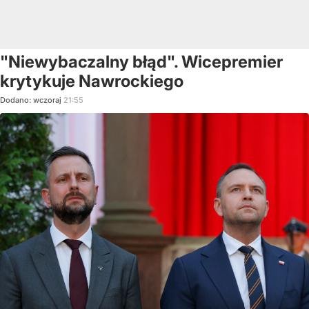
"Niewybaczalny błąd". Wicepremier
krytykuje Nawrockiego
Dodano:
wczoraj
21:55