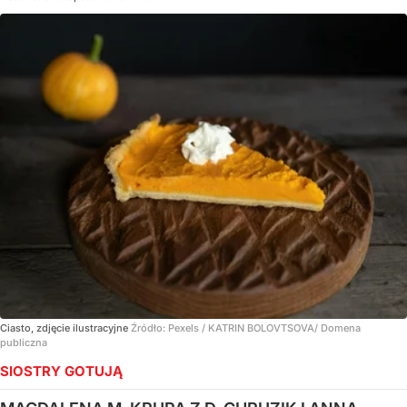
Ciasto, zdjęcie ilustracyjne
Źródło:
Pexels
/
KATRIN BOLOVTSOVA/ Domena
publiczna
SIOSTRY GOTUJĄ