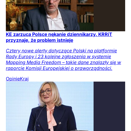
KE zarzuca Polsce nękanie dziennikarzy. KRRiT
przyznaje, że problem istnieje
Cztery nowe alerty dotyczące Polski na platformie
Rady Europy i 23 kolejne zgłoszenia w systemie
Mapping Media Freedom – takie dane znalazły się w
raporcie Komisji Europejskiej o praworządności.
Opinie
Kraj