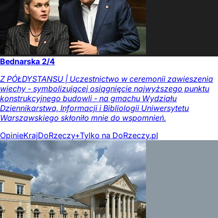
Bednarska 2/4
Z PÓŁDYSTANSU | Uczestnictwo w ceremonii zawieszenia
wiechy - symbolizującej osiągnięcie najwyższego punktu
konstrukcyjnego budowli - na gmachu Wydziału
Dziennikarstwa, Informacji i Bibliologii Uniwersytetu
Warszawskiego skłoniło mnie do wspomnień.
Opinie
Kraj
DoRzeczy+
Tylko na DoRzeczy.pl