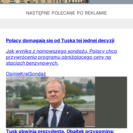
Polacy domagają się od Tuska tej jednej decyzji
Jak wynika z najnowszego sondażu, Polacy chcą
przywrócenia programu obniżającego ceny na
stacjach benzynowych.
Opinie
Kraj
Sondaż
Tusk obwinia prezydenta. Obajtek przypomina: