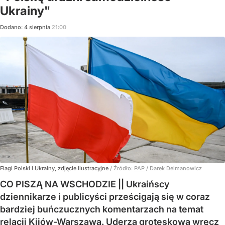
Ukrainy"
Dodano:
4
sierpnia
21:00
Flagi Polski i Ukrainy, zdjęcie ilustracyjne
/ Źródło:
PAP
/
Darek Delmanowicz
CO PISZĄ NA WSCHODZIE || Ukraińscy
dziennikarze i publicyści prześcigają się w coraz
bardziej buńczucznych komentarzach na temat
relacji Kijów-Warszawa. Uderza groteskowa wręcz