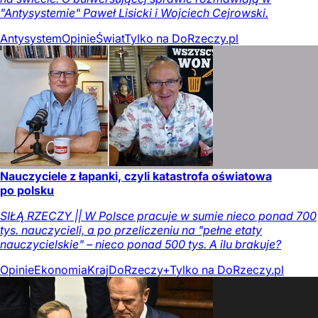
"Antysystemie" Paweł Lisicki i Wojciech Cejrowski.
Antysystem
Opinie
Świat
Tylko na DoRzeczy.pl
Nauczyciele z łapanki, czyli katastrofa oświatowa
po polsku
SIŁĄ RZECZY || W Polsce pracuje w sumie nieco ponad 700
tys. nauczycieli, a po przeliczeniu na "pełne etaty
nauczycielskie" – nieco ponad 500 tys. A ilu brakuje?
Opinie
Ekonomia
Kraj
DoRzeczy+
Tylko na DoRzeczy.pl