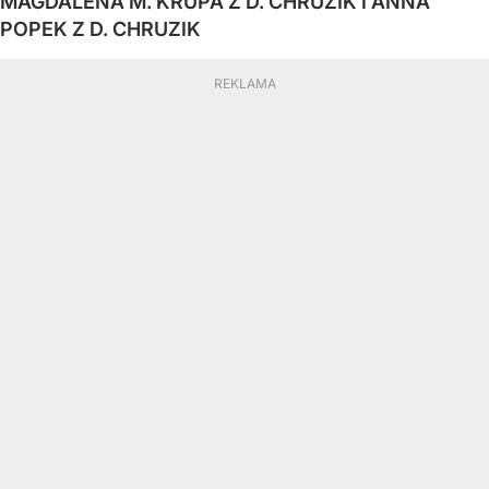
MAGDALENA M. KRUPA Z D. CHRUZIK I ANNA
POPEK Z D. CHRUZIK