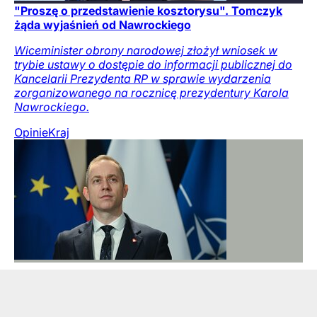
"Proszę o przedstawienie kosztorysu". Tomczyk
żąda wyjaśnień od Nawrockiego
Wiceminister obrony narodowej złożył wniosek w
trybie ustawy o dostępie do informacji publicznej do
Kancelarii Prezydenta RP w sprawie wydarzenia
zorganizowanego na rocznicę prezydentury Karola
Nawrockiego.
Opinie
Kraj