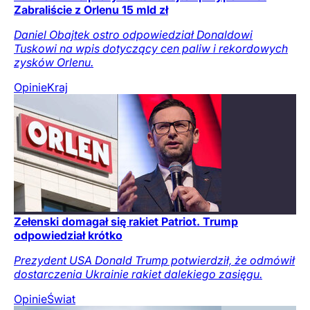
Zabraliście z Orlenu 15 mld zł
Daniel Obajtek ostro odpowiedział Donaldowi
Tuskowi na wpis dotyczący cen paliw i rekordowych
zysków Orlenu.
Opinie
Kraj
Zełenski domagał się rakiet Patriot. Trump
odpowiedział krótko
Prezydent USA Donald Trump potwierdził, że odmówił
dostarczenia Ukrainie rakiet dalekiego zasięgu.
Opinie
Świat