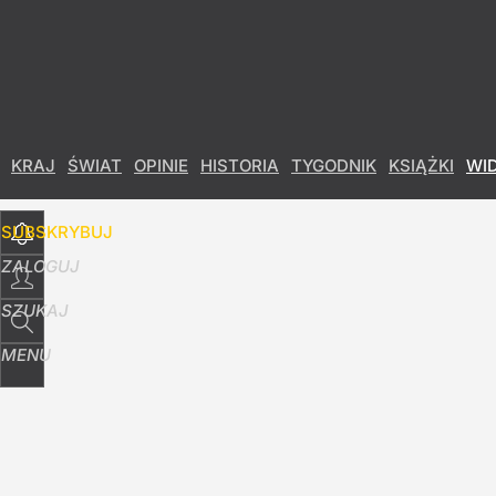
Udostępnij
6
Skomentuj
KRAJ
ŚWIAT
OPINIE
HISTORIA
TYGODNIK
KSIĄŻKI
WI
SUBSKRYBUJ
ZALOGUJ
SZUKAJ
MENU