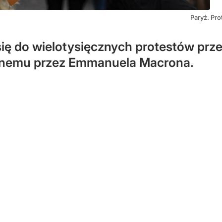
Paryż. Pr
ł się do wielotysięcznych protestów p
nemu przez Emmanuela Macrona.