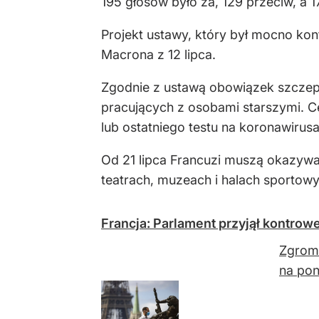
195 głosów było za, 129 przeciw, a 
Projekt ustawy, który był mocno ko
Macrona z 12 lipca.
Zgodnie z ustawą obowiązek szczepi
pracujących z osobami starszymi. Ce
lub ostatniego testu na koronawirus
Od 21 lipca Francuzi muszą okazywać
teatrach, muzeach i halach sportowy
Francja: Parlament przyjął kontro
Zgroma
na pon