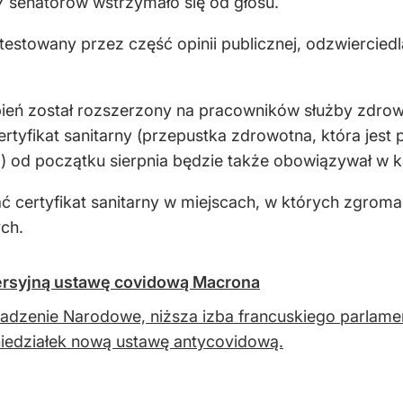
17 senatorów wstrzymało się od głosu.
ntestowany przez część opinii publicznej, odzwierci
eń został rozszerzony na pracowników służby zdrowi
rtyfikat sanitarny (przepustka zdrowotna, która jest
a) od początku sierpnia będzie także obowiązywał w ka
 certyfikat sanitarny w miejscach, w których zgromadz
ch.
wersyjną ustawę covidową Macrona
dzenie Narodowe, niższa izba francuskiego parlamentu
iedziałek nową ustawę antycovidową.