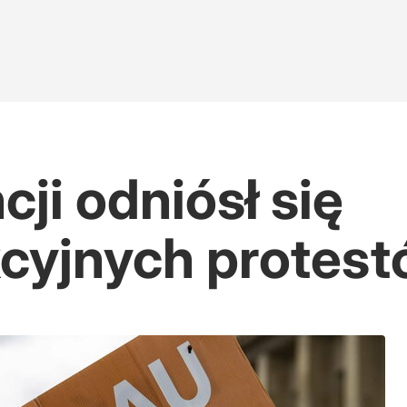
ji odniósł się
kcyjnych protes