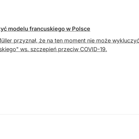
zyć modelu francuskiego w Polsce
Müller przyznał, że na ten moment nie może wyklucz
skiego" ws. szczepień przeciw COVID-19.