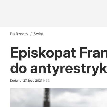
Do Rzeczy
/
Świat
Episkopat Franc
do antyrestry
Dodano:
27
lipca
2021
9:52