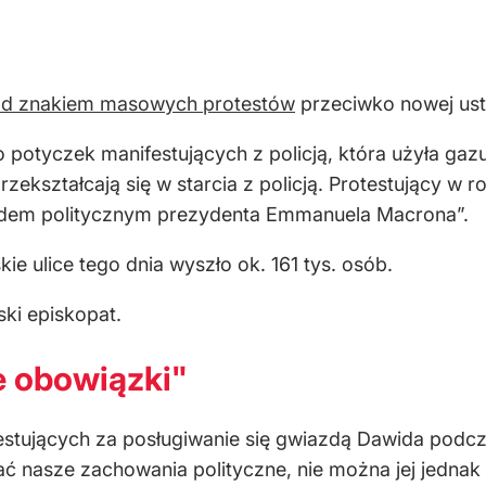
d znakiem masowych protestów
przeciwko nowej ust
do potyczek manifestujących z policją, która użyła ga
ekształcają się w starcia z policją. Protestujący w 
„błędem politycznym prezydenta Emmanuela Macrona”.
ie ulice tego dnia wyszło ok. 161 tys. osób.
ski episkopat.
e obowiązki"
estujących za posługiwanie się gwiazdą Dawida podcza
ać nasze zachowania polityczne, nie można jej jednak 