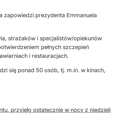
edla zapowiedzi prezydenta Emmanuela
a, strażaków i specjalistów/opiekunów
 potwierdzeniem pełnych szczepień
wiarniach i restauracjach.
i się ponad 50 osób, tj. m.in. w kinach,
, przyjęło ostatecznie w nocy z niedzieli