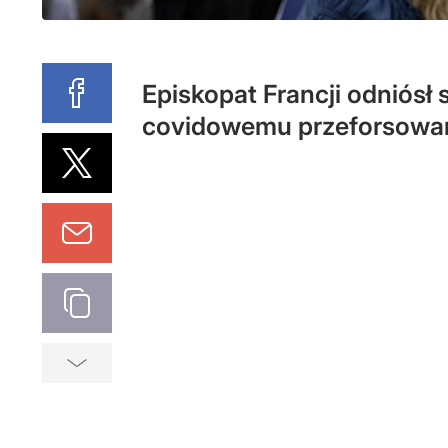
Episkopat Francji odniós
covidowemu przeforsowa