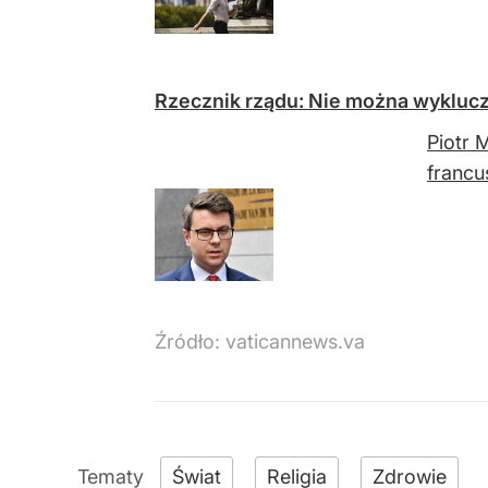
Rzecznik rządu: Nie można wykluc
Piotr 
francu
Źródło:
vaticannews.va
Świat
Religia
Zdrowie