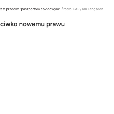
otest przeciw "paszportom covidowym"
Źródło:
PAP
/
Ian Langsdon
rzeciwko nowemu prawu