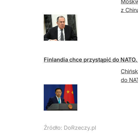
Moskwa
z Chin
Finlandia chce przystąpić do NATO.
Chińsk
do NA
Źródło:
DoRzeczy.pl