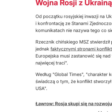
Wojna Rosji z Ukrainą
Od początku rosyjskiej inwazji na Uk
i konfrontację ze Stanami Zjednoczon
komunikatach nie nazywa tego co się
Rzecznik chińskiego MSZ stwierdził 
jednak
faktycznymi stronami konflik
Europejska musi zastanowić się nad ty
najwięcej traci".
Według "Global Times", "charakter 
świadczą o tym, że konflikt stworzył 
USA".
Ławrow: Rosja skupi się na rozwoj