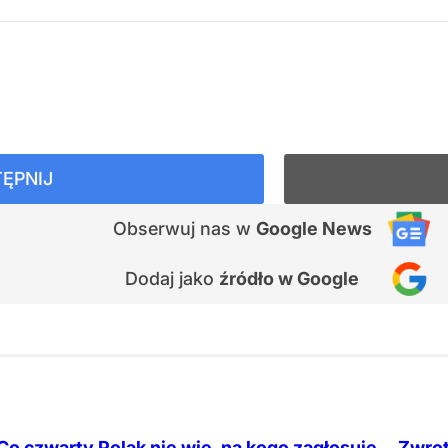
ĘPNIJ
Obserwuj nas
w
Google News
Dodaj jako
źródło w Google
Co czwarty Polak nie wie, na kogo zagłosuje.
Zwrot