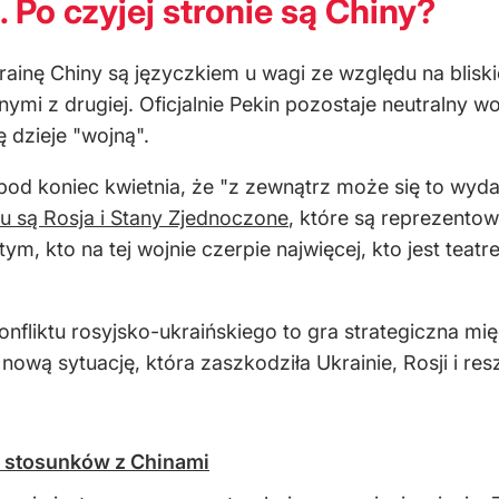
. Po czyjej stronie są Chiny?
rainę Chiny są języczkiem u wagi ze względu na bliskie
ymi z drugiej. Oficjalnie Pekin pozostaje neutralny w
 dzieje "wojną".
pod koniec kwietnia, że "z zewnątrz może się to wyd
tu są Rosja i Stany Zjednoczone
, które są reprezento
m, kto na tej wojnie czerpie najwięcej, kto jest teatr
konfliktu rosyjsko-ukraińskiego to gra strategiczna 
nową sytuację, która zaszkodziła Ukrainie, Rosji i res
u stosunków z Chinami