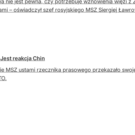
 nie jest pewna, czy potrzebuje wznowienia więzi z
ami – oświadczył szef rosyjskiego MSZ Siergiej Ławro
 Jest reakcja Chin
ie MSZ ustami rzecznika prasowego przekazało swoje 
TO.