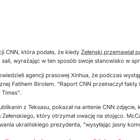
ji CNN, która podała, że kiedy
Zełenski przemawiał
z sali, wyrażając w ten sposób swoje stanowisko w spr
powiedzieli agencji prasowej Xinhua, że podczas wystą
ej Fatihem Birolem. "Raport CNN przeinaczył fakty i o
 Times".
blikanin z Teksasu, pokazał na antenie CNN zdjęcie, 
Zełenskiego, który otrzymał owację na stojąco. McCa
kiwania ukraińskiego prezydenta, "wysyłając jasny komu