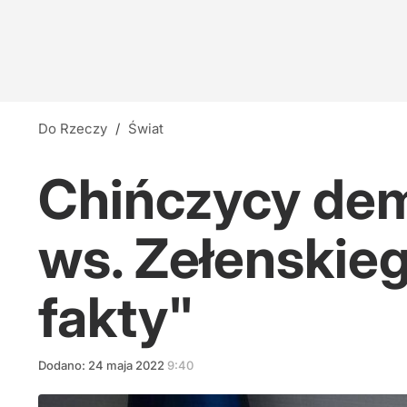
Do Rzeczy
/
Świat
Chińczycy dem
ws. Zełenskieg
fakty"
Dodano:
24
maja
2022
9:40