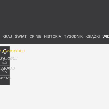
Udostępnij
8
Skomentuj
KRAJ
ŚWIAT
OPINIE
HISTORIA
TYGODNIK
KSIĄŻKI
WI
SUBSKRYBUJ
ZALOGUJ
SZUKAJ
MENU