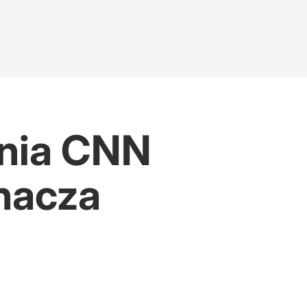
enia CNN
inacza