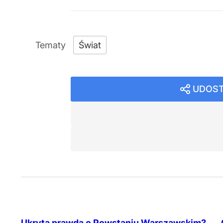
Świat
UDOST
Ukryta prawda o Powstaniu Warszawskim?