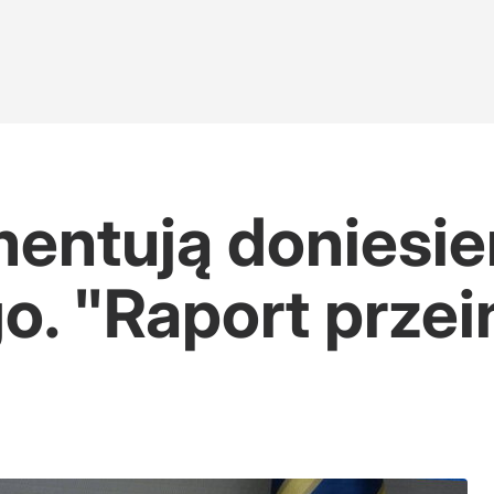
entują doniesi
o. "Raport prze