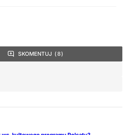
SKOMENTUJ
8
 ws. kultowego programu Polsatu?