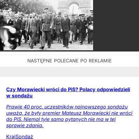
Czy Morawiecki wróci do PiS? Polacy odpowiedzieli
w sondażu
Prawie 40 proc. uczestników najnowszego sondażu
uważa, że były premier Mateusz Morawiecki nie wróci
do PiS. Niemal tyle samo pytanych nie ma w tej
sprawie zdania.
Kraj
Sondaż