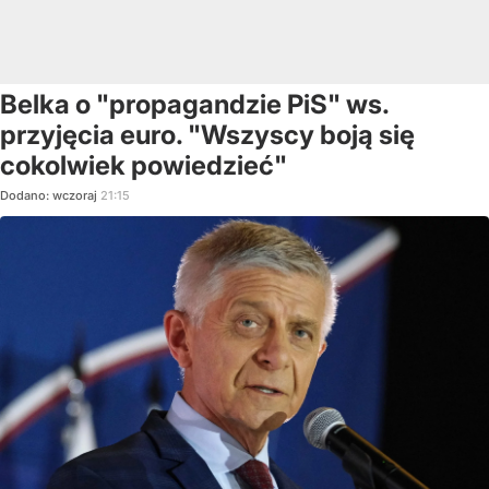
Belka o "propagandzie PiS" ws.
przyjęcia euro. "Wszyscy boją się
cokolwiek powiedzieć"
Dodano:
wczoraj
21:15