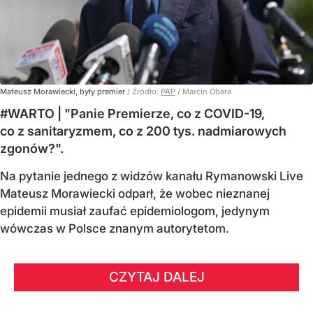
Mateusz Morawiecki, były premier
/ Źródło:
PAP
/
Marcin Obara
#WARTO | "Panie Premierze, co z COVID-19,
co z sanitaryzmem, co z 200 tys. nadmiarowych
zgonów?".
Na pytanie jednego z widzów kanału Rymanowski Live
Mateusz Morawiecki odparł, że wobec nieznanej
epidemii musiał zaufać epidemiologom, jedynym
wówczas w Polsce znanym autorytetom.
CZYTAJ DALEJ