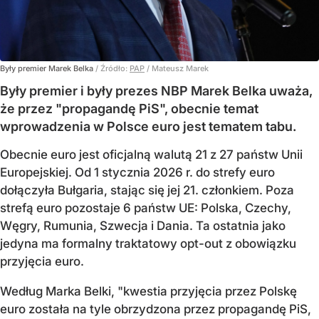
Były premier Marek Belka
/ Źródło:
PAP
/
Mateusz Marek
Były premier i były prezes NBP Marek Belka uważa,
że przez "propagandę PiS", obecnie temat
wprowadzenia w Polsce euro jest tematem tabu.
Obecnie euro jest oficjalną walutą 21 z 27 państw Unii
Europejskiej. Od 1 stycznia 2026 r. do strefy euro
dołączyła Bułgaria, stając się jej 21. członkiem.
Poza
strefą euro pozostaje 6 państw UE:
Polska, Czechy,
Węgry, Rumunia, Szwecja i Dania
. Ta ostatnia jako
jedyna ma formalny traktatowy opt-out z obowiązku
przyjęcia euro.
Według Marka Belki, "kwestia przyjęcia przez Polskę
euro została na tyle obrzydzona przez propagandę PiS,