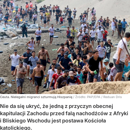
Ceuta. Nielegalni migranci szturmują Hiszpanię
/ Źródło:
PAP/EPA
/
Reduan Dris
Nie da się ukryć, że jedną z przyczyn obecnej
kapitulacji Zachodu przed falą nachodźców z Afryki
i Bliskiego Wschodu jest postawa Kościoła
katolickiego.