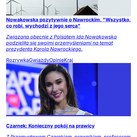
Nowakowska pozytywnie o Nawrockim. "Wszystko,
co robi, wychodzi z jego serca"
Związana obecnie z Polsatem Ida Nowakowska
podzieliła się swoimi przemyśleniami na temat
prezydenta Karola Nawrockiego.
Rozrywka
Gwiazdy
Opinie
Kraj
Czarnek: Konieczny pokój na prawicy
Z Przemysławem Czarnkiem, prawnikiem, profesorem