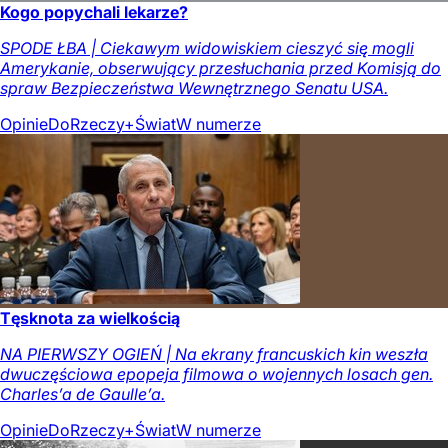
Kogo popychali lekarze?
SPODE ŁBA | Ciekawym widowiskiem cieszyć się mogli
Amerykanie, obserwujący przesłuchania przed Komisją do
spraw Bezpieczeństwa Wewnętrznego Senatu USA.
Opinie
DoRzeczy+
Świat
W numerze
Tęsknota za wielkością
NA PIERWSZY OGIEŃ | Na ekrany francuskich kin weszła
dwuczęściowa epopeja filmowa o wojennych losach gen.
Charles’a de Gaulle’a.
Opinie
DoRzeczy+
Świat
W numerze