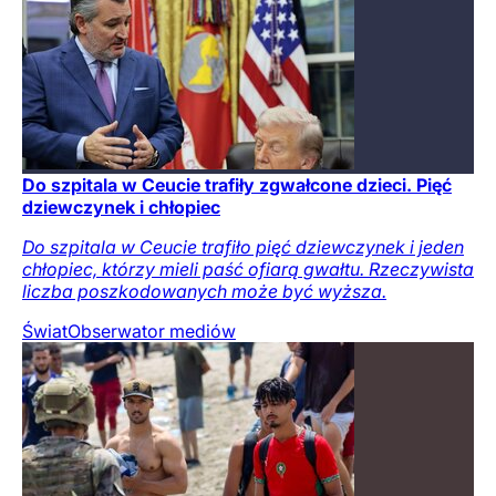
Do szpitala w Ceucie trafiły zgwałcone dzieci. Pięć
dziewczynek i chłopiec
Do szpitala w Ceucie trafiło pięć dziewczynek i jeden
chłopiec, którzy mieli paść ofiarą gwałtu. Rzeczywista
liczba poszkodowanych może być wyższa.
Świat
Obserwator mediów