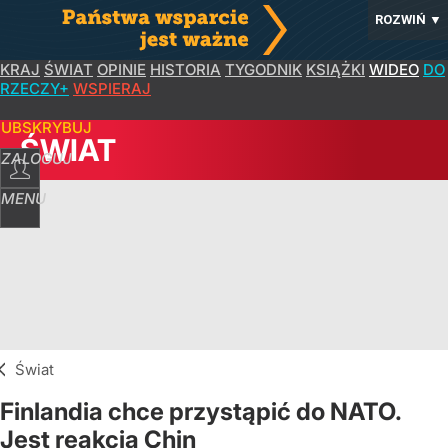
ROZWIŃ
▼
KRAJ
ŚWIAT
OPINIE
HISTORIA
TYGODNIK
KSIĄŻKI
WIDEO
DO
RZECZY+
WSPIERAJ
SUBSKRYBUJ
ŚWIAT
ZALOGUJ
MENU
Świat
Finlandia chce przystąpić do NATO.
Jest reakcja Chin