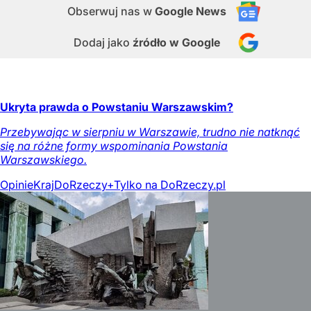
Obserwuj nas
w
Google News
Dodaj jako
źródło w Google
Ukryta prawda o Powstaniu Warszawskim?
Przebywając w sierpniu w Warszawie, trudno nie natknąć
się na różne formy wspominania Powstania
Warszawskiego.
Opinie
Kraj
DoRzeczy+
Tylko na DoRzeczy.pl