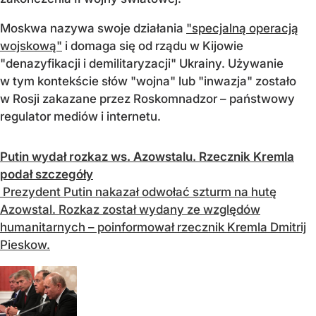
Moskwa nazywa swoje działania
"specjalną operacją
wojskową"
i domaga się od rządu w Kijowie
"denazyfikacji i demilitaryzacji" Ukrainy. Używanie
w tym kontekście słów "wojna" lub "inwazja" zostało
w Rosji zakazane przez Roskomnadzor – państwowy
regulator mediów i internetu.
Putin wydał rozkaz ws. Azowstalu. Rzecznik Kremla
podał szczegóły
Prezydent Putin nakazał odwołać szturm na hutę
Azowstal. Rozkaz został wydany ze względów
humanitarnych – poinformował rzecznik Kremla Dmitrij
Pieskow.