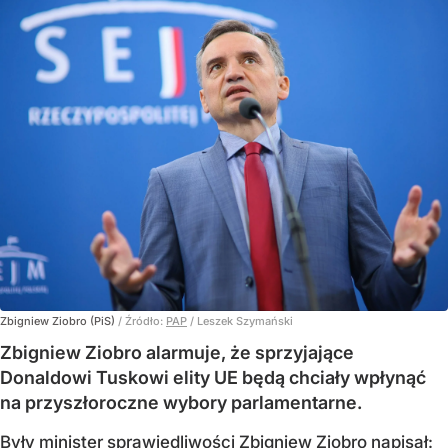
Zbigniew Ziobro (PiS)
/ Źródło:
PAP
/
Leszek Szymański
Zbigniew Ziobro alarmuje, że sprzyjające
Donaldowi Tuskowi elity UE będą chciały wpłynąć
na przyszłoroczne wybory parlamentarne.
Były minister sprawiedliwości Zbigniew Ziobro napisał: