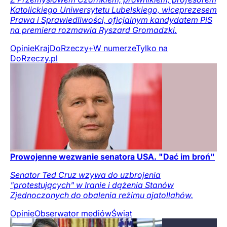
Katolickiego Uniwersytetu Lubelskiego, wiceprezesem
Prawa i Sprawiedliwości, oficjalnym kandydatem PiS
na premiera rozmawia Ryszard Gromadzki.
Opinie
Kraj
DoRzeczy+
W numerze
Tylko na
DoRzeczy.pl
Prowojenne wezwanie senatora USA. "Dać im broń"
Senator Ted Cruz wzywa do uzbrojenia
"protestujących" w Iranie i dążenia Stanów
Zjednoczonych do obalenia reżimu ajatollahów.
Opinie
Obserwator mediów
Świat