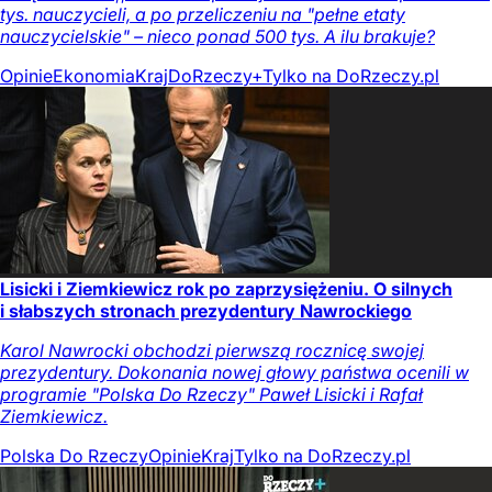
tys. nauczycieli, a po przeliczeniu na "pełne etaty
nauczycielskie" – nieco ponad 500 tys. A ilu brakuje?
Opinie
Ekonomia
Kraj
DoRzeczy+
Tylko na DoRzeczy.pl
Lisicki i Ziemkiewicz rok po zaprzysiężeniu. O silnych
i słabszych stronach prezydentury Nawrockiego
Karol Nawrocki obchodzi pierwszą rocznicę swojej
prezydentury. Dokonania nowej głowy państwa ocenili w
programie "Polska Do Rzeczy" Paweł Lisicki i Rafał
Ziemkiewicz.
Polska Do Rzeczy
Opinie
Kraj
Tylko na DoRzeczy.pl