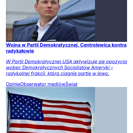
Wojna w Partii Demokratycznej. Centrolewica kontra
radykałowie
W Partii Demokratycznej USA aktywizuje się opozycja
wobec Demokratycznych Socjalistów Ameryki –
radykalnej frakcji, która ciągnie partię w lewo.
Opinie
Obserwator mediów
Świat