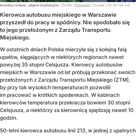
Autobus miejski, zdjęcie ilustracyjne
/ Źródło:
Wikipedia
/
Crusier / CC BY-SA 3.0
Kierowca autobusu miejskiego w Warszawie
przyszedł do pracy w spódnicy. Nie spodobało się
to jego przełożonym z Zarządu Transportu
Miejskiego.
W ostatnich dniach Polska mierzyła się z kolejną falą
upałów, sięgających w niektórych regionach nawet
powyżej 35 stopni Celsjusza. Kierowcy autobusów
miejskich w Warszawie od lat próbują przekonać swoich
przełożonych z Zarządu Transportu Miejskiego (ZTM),
by przy tak wysokich temperaturach pozwolili
im pracować w krótkich spodenkach. W kabinach
kierowców temperatura przekracza bowiem 30 stopni
Celsjusza, a niektórzy za kierownicą spędzają nawet 10
godzin.
50-letni kierowca autobusu linii 213, w jednej z upalnych