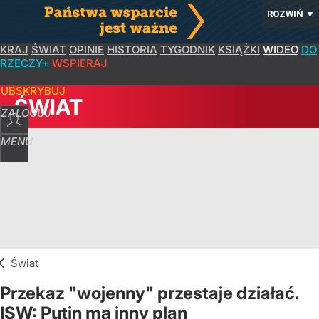
ROZWIŃ
▼
KRAJ
ŚWIAT
OPINIE
HISTORIA
TYGODNIK
KSIĄŻKI
WIDEO
DO
RZECZY+
WSPIERAJ
SUBSKRYBUJ
ŚWIAT
ZALOGUJ
MENU
Świat
Przekaz "wojenny" przestaje działać.
ISW: Putin ma inny plan