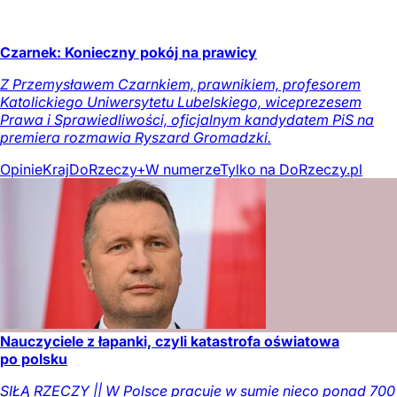
Czarnek: Konieczny pokój na prawicy
Z Przemysławem Czarnkiem, prawnikiem, profesorem
Katolickiego Uniwersytetu Lubelskiego, wiceprezesem
Prawa i Sprawiedliwości, oficjalnym kandydatem PiS na
premiera rozmawia Ryszard Gromadzki.
Opinie
Kraj
DoRzeczy+
W numerze
Tylko na DoRzeczy.pl
Nauczyciele z łapanki, czyli katastrofa oświatowa
po polsku
SIŁĄ RZECZY || W Polsce pracuje w sumie nieco ponad 700