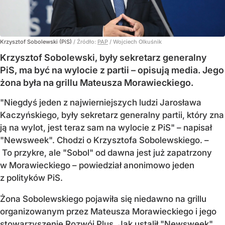
Krzysztof Sobolewski (PiS)
/ Źródło:
PAP
/
Wojciech Olkuśnik
Krzysztof Sobolewski, były sekretarz generalny
PiS, ma być na wylocie z partii – opisują media. Jego
żona była na grillu Mateusza Morawieckiego.
"Niegdyś jeden z najwierniejszych ludzi Jarosława
Kaczyńskiego, były sekretarz generalny partii, który zna
ją na wylot, jest teraz sam na wylocie z PiS" – napisał
"Newsweek". Chodzi o Krzysztofa Sobolewskiego. –
To przykre, ale "Sobol" od dawna jest już zapatrzony
w Morawieckiego – powiedział anonimowo jeden
z polityków PiS.
Żona Sobolewskiego pojawiła się niedawno na grillu
organizowanym przez Mateusza Morawieckiego i jego
stowarzyszenie Rozwój Plus. Jak ustalił "Newsweek",