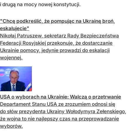
i drugą na mocy nowej konstytucji.
"Chcę podkreślić, że pompując na Ukrainę broń,
eskalujecie"
Nikołaj Patruszew, sekretarz Rady Bezpieczeństwa
Federacji Rosyjskiej przekonuje, że dostarczanie
Ukrainie pomocy, jedynie prowadzi do eskalacji
wojennej.
USA o wyborach na Ukrainie: Walczą o przetrwanie
Departament Stanu USA ze zrozumiem odnosi się
do słów prezydenta Ukrainy Wołodymyra Zełenskiego,
że wojna to nie najlepszy czas na przeprowadzanie
wyborów.