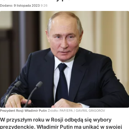
Dodano:
9
listopada
2023
9:26
Prezydent Rosji Władimir Putin
Źródło:
PAP/EPA
/
GAVRIIL GRIGOROV
W przyszłym roku w Rosji odbędą się wybory
prezydenckie. Władimir Putin ma unikać w swojej