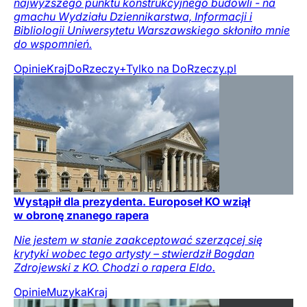
najwyższego punktu konstrukcyjnego budowli - na
gmachu Wydziału Dziennikarstwa, Informacji i
Bibliologii Uniwersytetu Warszawskiego skłoniło mnie
do wspomnień.
Opinie
Kraj
DoRzeczy+
Tylko na DoRzeczy.pl
Wystąpił dla prezydenta. Europoseł KO wziął
w obronę znanego rapera
Nie jestem w stanie zaakceptować szerzącej się
krytyki wobec tego artysty – stwierdził Bogdan
Zdrojewski z KO. Chodzi o rapera Eldo.
Opinie
Muzyka
Kraj