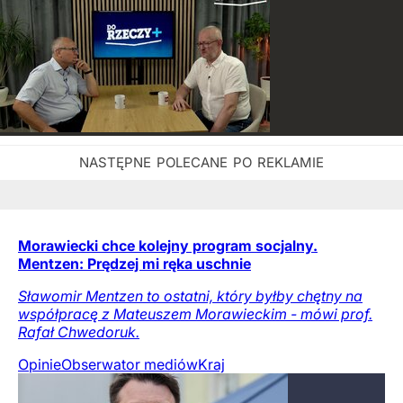
Morawiecki chce kolejny program socjalny.
Mentzen: Prędzej mi ręka uschnie
Sławomir Mentzen to ostatni, który byłby chętny na
współpracę z Mateuszem Morawieckim - mówi prof.
Rafał Chwedoruk.
Opinie
Obserwator mediów
Kraj