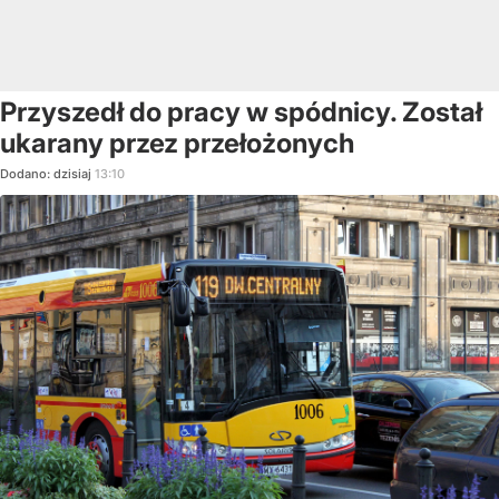
Przyszedł do pracy w spódnicy. Został
ukarany przez przełożonych
Dodano:
dzisiaj
13:10