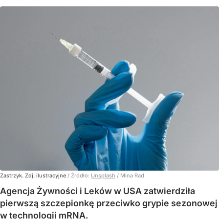
Zastrzyk. Zdj. ilustracyjne
/ Źródło:
Unsplash
/
Mina Rad
Agencja Żywności i Leków w USA zatwierdziła
pierwszą szczepionkę przeciwko grypie sezonowej
w technologii mRNA.