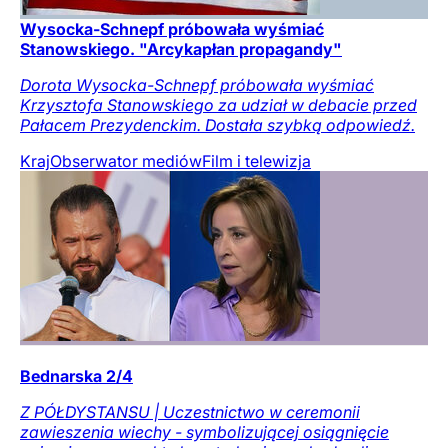
Wysocka-Schnepf próbowała wyśmiać
Stanowskiego. "Arcykapłan propagandy"
Dorota Wysocka-Schnepf próbowała wyśmiać
Krzysztofa Stanowskiego za udział w debacie przed
Pałacem Prezydenckim. Dostała szybką odpowiedź.
Kraj
Obserwator mediów
Film i telewizja
Bednarska 2/4
Z PÓŁDYSTANSU | Uczestnictwo w ceremonii
zawieszenia wiechy - symbolizującej osiągnięcie