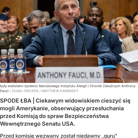
były wieloletni dyrektor Narodowego Instytutu Alergii i Chorób Zakaźnych Anthony
Fauci
/ Źródło:
PAP/EPA
/
MATTHEW KAMINSKY
SPODE ŁBA | Ciekawym widowiskiem cieszyć się
mogli Amerykanie, obserwujący przesłuchania
przed Komisją do spraw Bezpieczeństwa
Wewnętrznego Senatu USA.
Przed komisję wezwany został niedawny „guru”