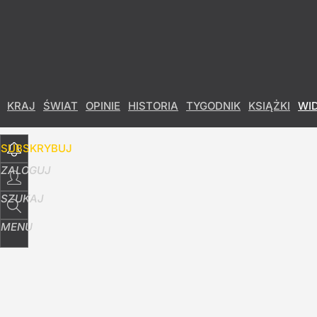
Udostępnij
9
Skomentuj
KRAJ
ŚWIAT
OPINIE
HISTORIA
TYGODNIK
KSIĄŻKI
WI
SUBSKRYBUJ
ZALOGUJ
SZUKAJ
MENU