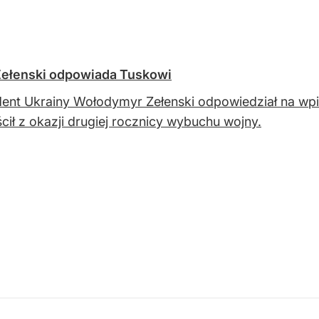
 Zełenski odpowiada Tuskowi
ent Ukrainy Wołodymyr Zełenski odpowiedział na wpis
cił z okazji drugiej rocznicy wybuchu wojny.