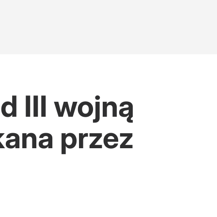
d III wojną
kana przez