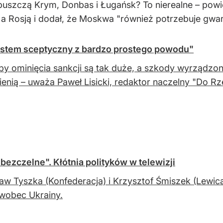
opuszczą Krym, Donbas i Ługańsk? To nierealne – pow
 a Rosją i dodał, że Moskwa "również potrzebuje gwa
"Jestem sceptyczny z bardzo prostego powodu"
y ominięcia sankcji są tak duże, a szkody wyrządzone
ienią – uważa Paweł Lisicki, redaktor naczelny "Do Rz
bezczelne". Kłótnia polityków w telewizji
ław Tyszka (Konfederacja) i Krzysztof Śmiszek (Lewica) 
wobec Ukrainy.