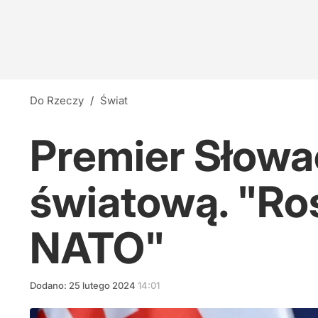
Do Rzeczy
/
Świat
Premier Słowac
światową. "Ros
NATO"
Dodano:
25
lutego
2024
14:01