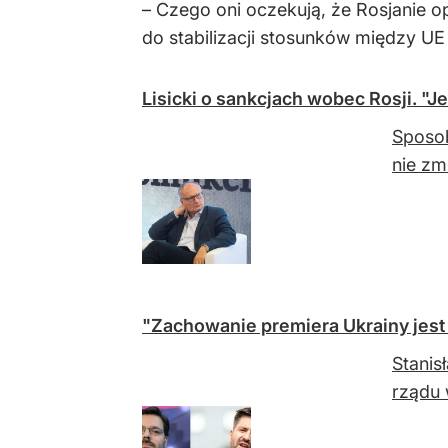
– Czego oni oczekują, że Rosjanie 
do stabilizacji stosunków między UE
Lisicki o sankcjach wobec Rosji. 
Sposob
nie zm
"Zachowanie premiera Ukrainy jest 
Stanis
rządu 