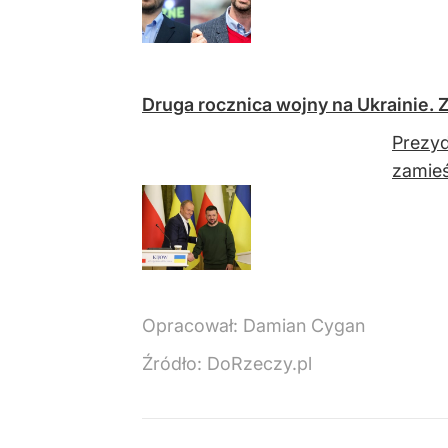
Druga rocznica wojny na Ukrainie.
Prezyd
zamieś
Opracował:
Damian Cygan
Źródło:
DoRzeczy.pl