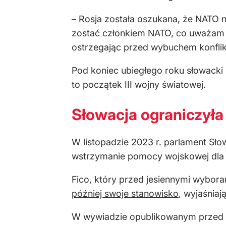
– Rosja została oszukana, że NATO ni
zostać członkiem NATO, co uważam z
ostrzegając przed wybuchem konflik
Pod koniec ubiegłego roku słowacki
to początek III wojny światowej.
Słowacja ograniczył
W listopadzie 2023 r. parlament Słow
wstrzymanie pomocy wojskowej dla U
Fico, który przed jesiennymi wyboram
później swoje stanowisko
, wyjaśniaj
W wywiadzie opublikowanym przed mi