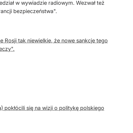
iedział w wywiadzie radiowym. Wezwał też
rancji bezpieczeństwa".
 Rosji tak niewielkie, że nowe sankcje tego
eczy".
pokłócili się na wizji o politykę polskiego