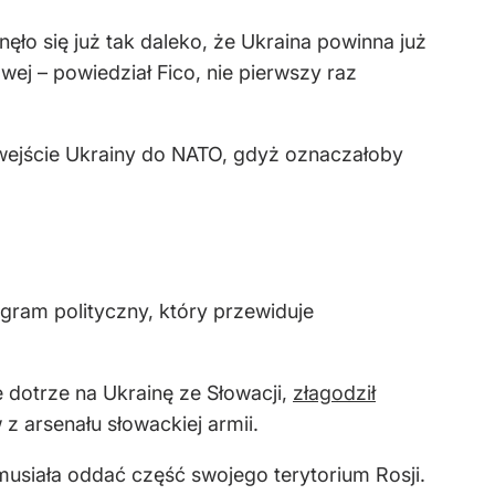
ęło się już tak daleko, że Ukraina powinna już
j – powiedział Fico, nie pierwszy raz
 wejście Ukrainy do NATO, gdyż oznaczałoby
ogram polityczny, który przewiduje
e dotrze na Ukrainę ze Słowacji,
złagodził
z arsenału słowackiej armii.
usiała oddać część swojego terytorium Rosji.