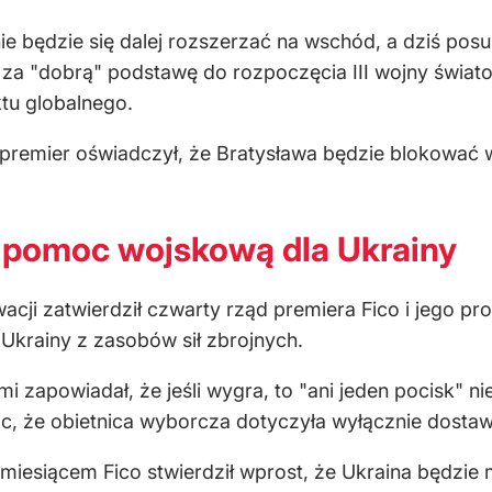
e będzie się dalej rozszerzać na wschód, a dziś posun
a "dobrą" podstawę do rozpoczęcia III wojny światowe
tu globalnego.
 premier oświadczył, że Bratysława będzie blokować
a pomoc wojskową dla Ukrainy
acji zatwierdził czwarty rząd premiera Fico i jego pr
krainy z zasobów sił zbrojnych.
i zapowiadał, że jeśli wygra, to "ani jeden pocisk" ni
ąc, że obietnica wyborcza dotyczyła wyłącznie dostaw 
esiącem Fico stwierdził wprost, że Ukraina będzie m