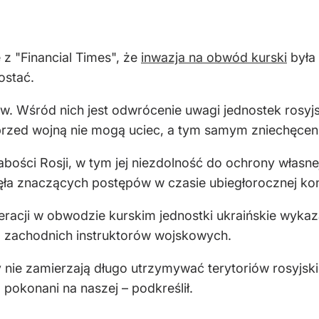
z "Financial Times", że
inwazja na obwód kurski
była
ostać.
w. Wśród nich jest odwrócenie uwagi jednostek rosyjs
rzed wojną nie mogą uciec, a tym samym zniechęcenie 
bości Rosji, w tym jej niezdolność do ochrony własnej 
nęła znaczących postępów w czasie ubiegłorocznej ko
acji w obwodzie kurskim jednostki ukraińskie wykaza
 od zachodnich instruktorów wojskowych.
 nie zamierzają długo utrzymywać terytoriów rosyjskic
 pokonani na naszej – podkreślił.