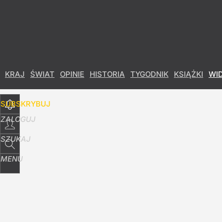
Udostępnij
1
Skomentuj
KRAJ
ŚWIAT
OPINIE
HISTORIA
TYGODNIK
KSIĄŻKI
WI
SUBSKRYBUJ
ZALOGUJ
SZUKAJ
MENU