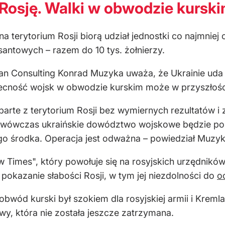
Rosję. Walki w obwodzie kurski
na terytorium Rosji biorą udział jednostki co najmniej
ntowych – razem do 10 tys. żołnierzy.
an Consulting Konrad Muzyka uważa, że Ukrainie uda s
becność wojsk w obwodzie kurskim może w przyszłości
parte z terytorium Rosji bez wymiernych rezultatów i z
 wówczas ukraińskie dowództwo wojskowe będzie po
go środka. Operacja jest odważna – powiedział Muzyk
 Times", który powołuje się na rosyjskich urzędników
 pokazanie słabości Rosji, w tym jej niezdolności do
o
 obwód kurski był szokiem dla rosyjskiej armii i Kreml
y, która nie została jeszcze zatrzymana.