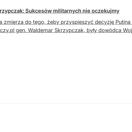
krzypczak: Sukcesów militarnych nie oczekujmy
a zmierza do tego, żeby przyspieszyć decyzję Puti
czy.pl gen. Waldemar Skrzypczak, były dowódca Wo