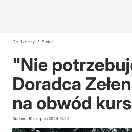
Do Rzeczy
/
Świat
"Nie potrzebuj
Doradca Zełen
na obwód kurs
Dodano:
10
sierpnia
2024
15:30