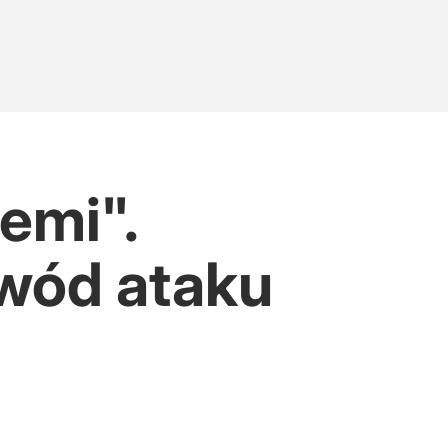
emi".
wód ataku