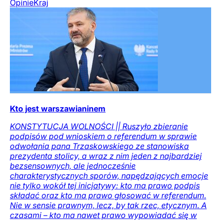
Opinie
Kraj
Kto jest warszawianinem
KONSTYTUCJA WOLNOŚCI || Ruszyło zbieranie
podpisów pod wnioskiem o referendum w sprawie
odwołania pana Trzaskowskiego ze stanowiska
prezydenta stolicy, a wraz z nim jeden z najbardziej
bezsensownych, ale jednocześnie
charakterystycznych sporów, napędzających emocje
nie tylko wokół tej inicjatywy: kto ma prawo podpis
składać oraz kto ma prawo głosować w referendum.
Nie w sensie prawnym, lecz, by tak rzec, etycznym. A
czasami – kto ma nawet prawo wypowiadać się w