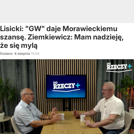
Lisicki: "GW" daje Morawieckiemu
szansę. Ziemkiewicz: Mam nadzieję,
że się mylą
Dodano:
4
sierpnia
19:00