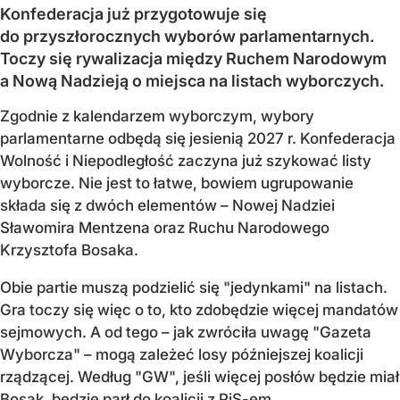
Konfederacja już przygotowuje się
do przyszłorocznych wyborów parlamentarnych.
Toczy się rywalizacja między Ruchem Narodowym
a Nową Nadzieją o miejsca na listach wyborczych.
Zgodnie z kalendarzem wyborczym, wybory
parlamentarne odbędą się jesienią 2027 r. Konfederacja
Wolność i Niepodległość zaczyna już szykować listy
wyborcze. Nie jest to łatwe, bowiem ugrupowanie
składa się z dwóch elementów – Nowej Nadziei
Sławomira Mentzena oraz Ruchu Narodowego
Krzysztofa Bosaka.
Obie partie muszą podzielić się "jedynkami" na listach.
Gra toczy się więc o to, kto zdobędzie więcej mandatów
sejmowych. A od tego – jak zwróciła uwagę "Gazeta
Wyborcza" – mogą zależeć losy późniejszej koalicji
rządzącej. Według "GW", jeśli więcej posłów będzie miał
Bosak, będzie parł do koalicji z PiS-em.