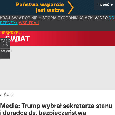
ROZWIŃ
▼
KRAJ
ŚWIAT
OPINIE
HISTORIA
TYGODNIK
KSIĄŻKI
WIDEO
DO
RZECZY+
WSPIERAJ
SUBSKRYBUJ
ŚWIAT
ZALOGUJ
MENU
Świat
Media: Trump wybrał sekretarza stanu
i doradcę ds. bezpieczeństwa