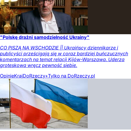
"Polskę drażni samodzielność Ukrainy"
CO PISZĄ NA WSCHODZIE || Ukraińscy dziennikarze i
publicyści prześcigają się w coraz bardziej buńczucznych
komentarzach na temat relacji Kijów-Warszawa. Uderza
groteskowa wręcz pewność siebie.
Opinie
Kraj
DoRzeczy+
Tylko na DoRzeczy.pl