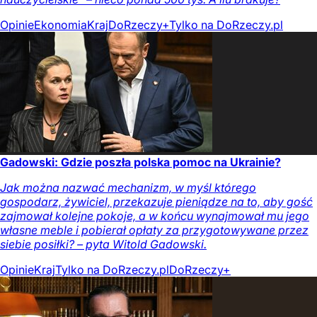
Opinie
Ekonomia
Kraj
DoRzeczy+
Tylko na DoRzeczy.pl
Gadowski: Gdzie poszła polska pomoc na Ukrainie?
Jak można nazwać mechanizm, w myśl którego
gospodarz, żywiciel, przekazuje pieniądze na to, aby gość
zajmował kolejne pokoje, a w końcu wynajmował mu jego
własne meble i pobierał opłaty za przygotowywane przez
siebie posiłki? – pyta Witold Gadowski.
Opinie
Kraj
Tylko na DoRzeczy.pl
DoRzeczy+