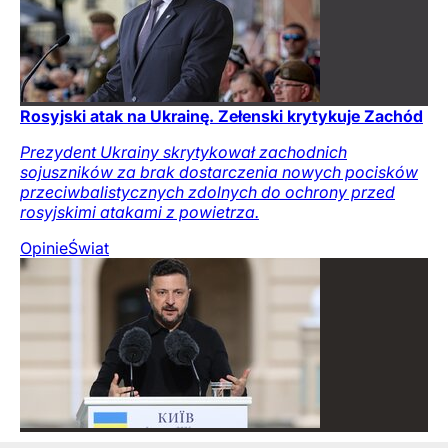
Rosyjski atak na Ukrainę. Zełenski krytykuje Zachód
Prezydent Ukrainy skrytykował zachodnich
sojuszników za brak dostarczenia nowych pocisków
przeciwbalistycznych zdolnych do ochrony przed
rosyjskimi atakami z powietrza.
Opinie
Świat