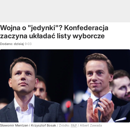
Wojna o "jedynki"? Konfederacja
zaczyna układać listy wyborcze
Dodano:
dzisiaj
9:03
Sławomir Mentzen i Krzysztof Bosak
/ Źródło:
PAP
/
Albert Zawada