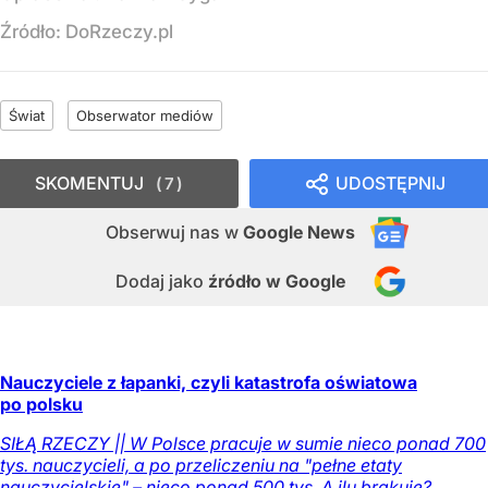
Źródło:
DoRzeczy.pl
Świat
Obserwator mediów
SKOMENTUJ
UDOSTĘPNIJ
7
Obserwuj nas
w
Google News
Dodaj jako
źródło w Google
Nauczyciele z łapanki, czyli katastrofa oświatowa
po polsku
SIŁĄ RZECZY || W Polsce pracuje w sumie nieco ponad 700
tys. nauczycieli, a po przeliczeniu na "pełne etaty
nauczycielskie" – nieco ponad 500 tys. A ilu brakuje?