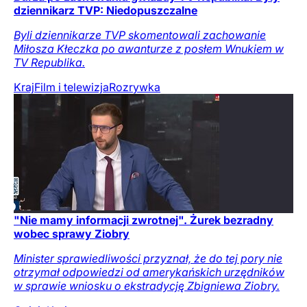
dziennikarz TVP: Niedopuszczalne
Byli dziennikarze TVP skomentowali zachowanie
Miłosza Kłeczka po awanturze z posłem Wnukiem w
TV Republika.
Kraj
Film i telewizja
Rozrywka
"Nie mamy informacji zwrotnej". Żurek bezradny
wobec sprawy Ziobry
Minister sprawiedliwości przyznał, że do tej pory nie
otrzymał odpowiedzi od amerykańskich urzędników
w sprawie wniosku o ekstradycję Zbigniewa Ziobry.