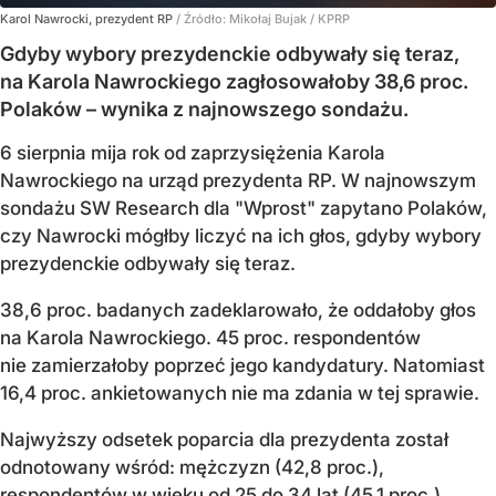
Karol Nawrocki, prezydent RP
/ Źródło:
Mikołaj Bujak / KPRP
Gdyby wybory prezydenckie odbywały się teraz,
na Karola Nawrockiego zagłosowałoby 38,6 proc.
Polaków – wynika z najnowszego sondażu.
6 sierpnia mija rok od zaprzysiężenia Karola
Nawrockiego na urząd prezydenta RP. W najnowszym
sondażu SW Research dla "Wprost" zapytano Polaków,
czy Nawrocki mógłby liczyć na ich głos, gdyby wybory
prezydenckie odbywały się teraz.
38,6 proc. badanych zadeklarowało, że oddałoby głos
na Karola Nawrockiego. 45 proc. respondentów
nie zamierzałoby poprzeć jego kandydatury. Natomiast
16,4 proc. ankietowanych nie ma zdania w tej sprawie.
Najwyższy odsetek poparcia dla prezydenta został
odnotowany wśród: mężczyzn (42,8 proc.),
respondentów w wieku od 25 do 34 lat (45,1 proc.),