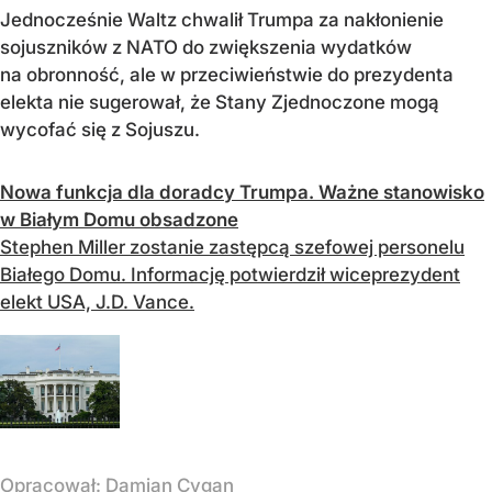
Jednocześnie Waltz chwalił Trumpa za nakłonienie
sojuszników z NATO do zwiększenia wydatków
na obronność, ale w przeciwieństwie do prezydenta
elekta nie sugerował, że Stany Zjednoczone mogą
wycofać się z Sojuszu.
Nowa funkcja dla doradcy Trumpa. Ważne stanowisko
w Białym Domu obsadzone
Stephen Miller zostanie zastępcą szefowej personelu
Białego Domu. Informację potwierdził wiceprezydent
elekt USA, J.D. Vance.
Opracował:
Damian Cygan