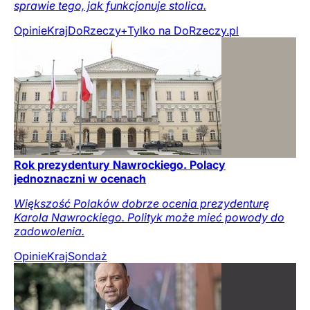
sprawie tego, jak funkcjonuje stolica.
Opinie
Kraj
DoRzeczy+
Tylko na DoRzeczy.pl
Rok prezydentury Nawrockiego. Polacy
jednoznaczni w ocenach
Większość Polaków dobrze ocenia prezydenturę
Karola Nawrockiego. Polityk może mieć powody do
zadowolenia.
Opinie
Kraj
Sondaż