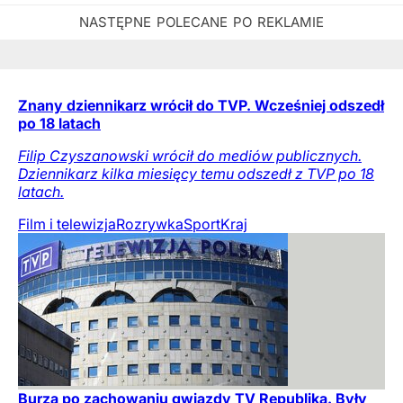
Znany dziennikarz wrócił do TVP. Wcześniej odszedł
po 18 latach
Filip Czyszanowski wrócił do mediów publicznych.
Dziennikarz kilka miesięcy temu odszedł z TVP po 18
latach.
Film i telewizja
Rozrywka
Sport
Kraj
Burza po zachowaniu gwiazdy TV Republika. Były