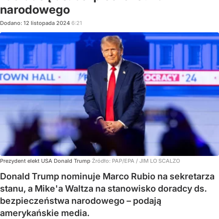
narodowego
Dodano:
12
listopada
2024
6:21
Prezydent elekt USA Donald Trump
Źródło:
PAP/EPA
/
JIM LO SCALZO
Donald Trump nominuje Marco Rubio na sekretarza
stanu, a Mike'a Waltza na stanowisko doradcy ds.
bezpieczeństwa narodowego – podają
amerykańskie media.