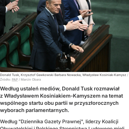
Donald Tusk, Krzysztof Gawkowski Barbara Nowacka, Władysław Kosiniak-Kamysz
/
Źródło:
PAP
/
Marcin Obara
Według ustaleń mediów, Donald Tusk rozmawiał
z Władysławem Kosiniakiem-Kamyszem na temat
wspólnego startu obu partii w przyszłorocznych
wyborach parlamentarnych.
Według "Dziennika Gazety Prawnej", liderzy Koalicji
Obywatelskiej i Polskiego Stronnictwa Ludowego mieli