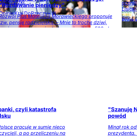
Gromadzki.
ocenil
"Rozdawanie pieniędzy"
Lisick
Opinie
Kraj
DoRzeczy+
W
Rozwój Plus Mateusza Morawieckiego proponuje
numerze
Tylko na
Polsk
tzw. pensję rodzicielską. – Mnie to trochę dziwi,
DoRzeczy.pl
Rzecz
ponieważ pan premier był przeciwnikiem 500 plus –
na DoR
powiedział poseł PiS Jacek Sasin.
Opinie
Kraj
Ekonomia
Obserwator
mediów
anki, czyli katastrofa
"Szanuję N
lsku
powód
olsce pracuje w sumie nieco
Minął rok o
zycieli, a po przeliczeniu na
prezydenta. 