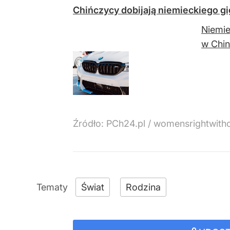
Chińczycy dobijają niemieckiego g
Niemi
w Chin
Źródło:
PCh24.pl
/
womensrightwitho
Świat
Rodzina