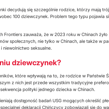
ki decydują się szczególnie rodzice, którzy mają tr
 wobec 100 dziewczynek. Problem tego typu pojawia s
h Frontiers zauważa, że w 2023 roku w Chinach żyło 
ów społecznych, nie tylko w Chinach, ale także w pań
i niewolnictwo seksualne.
aniu dziewczynek?
nników, które wpływają na to, że rodzice w Państwie Śr
wszym z nich jest przede wszystkim tradycyjne prefe
osekwencja polityki jednego dziecka w Chinach.
eniają dostępność badań USG mogących określić płeć 
specjalnej deklaracji Chińczycy zobowiązali się do w