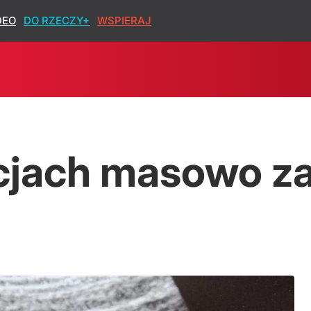
DEO
DO RZECZY+
WSPIERAJ
owiedziami". Zagadkowe słowa biskupa
cjach masowo zab
ź Morawieckiego