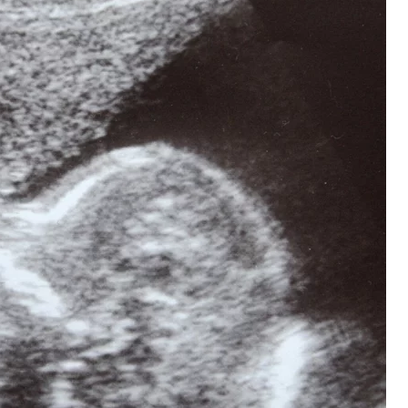
realizowałbym tego"
owa po polsku