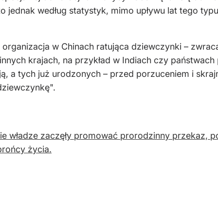
 to jednak według statystyk, mimo upływu lat tego typ
 organizacja w Chinach ratująca dziewczynki – zwrac
nnych krajach, na przykład w Indiach czy państwach 
ą, a tych już urodzonych – przed porzuceniem i skr
dziewczynkę".
ie władze zaczęły promować prorodzinny przekaz, p
brońcy życia.