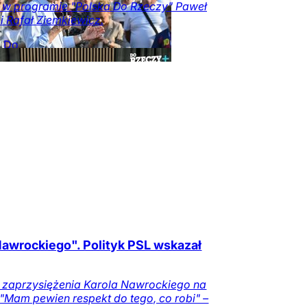
i w programie "Polska Do Rzeczy" Paweł
i i Rafał Ziemkiewicz.
a Do
y
Opinie
Kraj
Tylko
zeczy.pl
awrockiego". Polityk PSL wskazał
d zaprzysiężenia Karola Nawrockiego na
"Mam pewien respekt do tego, co robi" –