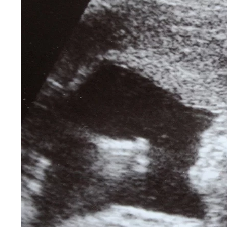
Czarnek: Konieczny pokój na prawicy
9
Wcześniej Kaczyński, teraz Morawiecki. "Nie 
6
Nauczyciele z łapanki, czyli katastrofa oświat
14