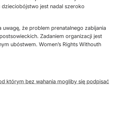
u dzieciobójstwo jest nadal szeroko
a uwagę, że problem prenatalnego zabijania
postsowieckich. Zadaniem organizacji jest
ajnym ubóstwem. Women’s Rights Withouth
od którym bez wahania mogliby się podpisać