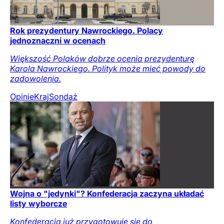
Rok prezydentury Nawrockiego. Polacy
jednoznaczni w ocenach
Większość Polaków dobrze ocenia prezydenturę
Karola Nawrockiego. Polityk może mieć powody do
zadowolenia.
Opinie
Kraj
Sondaż
Wojna o "jedynki"? Konfederacja zaczyna układać
listy wyborcze
Konfederacja już przygotowuje się do