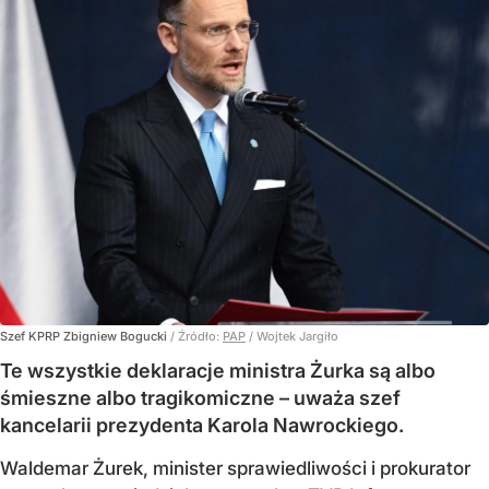
Szef KPRP Zbigniew Bogucki
/ Źródło:
PAP
/
Wojtek Jargiło
Te wszystkie deklaracje ministra Żurka są albo
śmieszne albo tragikomiczne – uważa szef
kancelarii prezydenta Karola Nawrockiego.
Waldemar Żurek, minister sprawiedliwości i prokurator