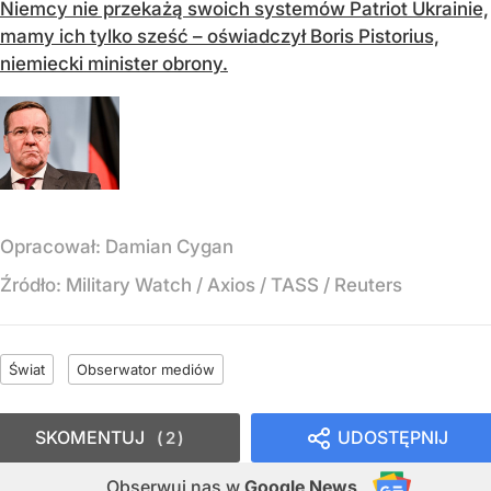
Niemcy nie przekażą swoich systemów Patriot Ukrainie,
mamy ich tylko sześć – oświadczył Boris Pistorius,
niemiecki minister obrony.
Opracował:
Damian Cygan
Źródło:
Military Watch / Axios / TASS / Reuters
Świat
Obserwator mediów
SKOMENTUJ
UDOSTĘPNIJ
2
Obserwuj nas
w
Google News