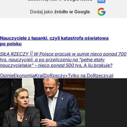
Dodaj jako
źródło w Google
Nauczyciele z łapanki, czyli katastrofa oświatowa
po polsku
SIŁĄ RZECZY || W Polsce pracuje w sumie nieco ponad 700
tys. nauczycieli, a po przeliczeniu na "pełne etaty
nauczycielskie" – nieco ponad 500 tys. A ilu brakuje?
Opinie
Ekonomia
Kraj
DoRzeczy+
Tylko na DoRzeczy.pl