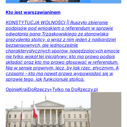
Kto jest warszawianinem
KONSTYTUCJA WOLNOŚCI || Ruszyło zbieranie
podpisów pod wnioskiem o referendum w sprawie
odwołania pana Trzaskowskiego ze stanowiska
prezydenta stolicy, a wraz z nim jeden z najbardziej
bezsensownych, ale jednocześnie
charakterystycznych sporów, napędzających emocje
nie tylko wokół tej inicjatywy: kto ma prawo podpis
składać oraz kto ma prawo głosować w referendum.
Nie w sensie prawnym, lecz, by tak rzec, etycznym. A
czasami – kto ma nawet prawo wypowiadać się w
sprawie tego, jak funkcjonuje stolica.
Opinie
Kraj
DoRzeczy+
Tylko na DoRzeczy.pl