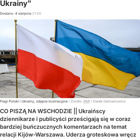
Ukrainy"
Dodano:
4
sierpnia
21:00
Flagi Polski i Ukrainy, zdjęcie ilustracyjne
/ Źródło:
PAP
/
Darek Delmanowicz
CO PISZĄ NA WSCHODZIE || Ukraińscy
dziennikarze i publicyści prześcigają się w coraz
bardziej buńczucznych komentarzach na temat
relacji Kijów-Warszawa. Uderza groteskowa wręcz