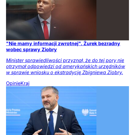
"Nie mamy informacji zwrotnej". Żurek bezradny
wobec sprawy Ziobry
Minister sprawiedliwości przyznał, że do tej pory nie
otrzymał odpowiedzi od amerykańskich urzędników
w sprawie wniosku o ekstradycję Zbigniewa Ziobry.
Opinie
Kraj