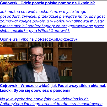
Gadowski: Gdzie poszła polska pomoc na Ukrainie?
Jak można nazwać mechanizm, w myśl którego
gospodarz, żywiciel, przekazuje pieniądze na to, aby gość
zajmował kolejne pokoje, a w końcu wynajmował mu jego
własne meble i pobierał opłaty za przygotowywane przez
siebie posiłki? – pyta Witold Gadowski.
Opinie
Kraj
Tylko na DoRzeczy.pl
DoRzeczy+
Cejrowski: Wreszcie widać, jak Fauci wszystkich okłamał.
Lisicki: Sypie się opowieść o pandemii
Na jaw wychodzą nowe fakty ws. działalności dr.
Anthony'ego Fauciego, architekta obostrzeń covidowych