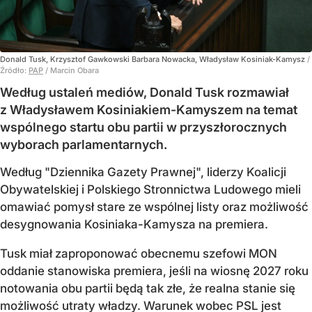
Donald Tusk, Krzysztof Gawkowski Barbara Nowacka, Władysław Kosiniak-Kamysz
/
Źródło:
PAP
/
Marcin Obara
Według ustaleń mediów, Donald Tusk rozmawiał
z Władysławem Kosiniakiem-Kamyszem na temat
wspólnego startu obu partii w przyszłorocznych
wyborach parlamentarnych.
Według "Dziennika Gazety Prawnej", liderzy Koalicji
Obywatelskiej i Polskiego Stronnictwa Ludowego mieli
omawiać pomysł stare ze wspólnej listy oraz możliwość
desygnowania Kosiniaka-Kamysza na premiera.
Tusk miał zaproponować obecnemu szefowi MON
oddanie stanowiska premiera, jeśli na wiosnę 2027 roku
notowania obu partii będą tak złe, że realna stanie się
możliwość utraty władzy. Warunek wobec PSL jest