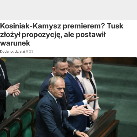
Kosiniak-Kamysz premierem? Tusk
złożył propozycję, ale postawił
warunek
Dodano:
dzisiaj
9:23