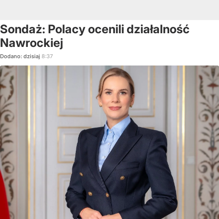
Sondaż: Polacy ocenili działalność
Nawrockiej
Dodano:
dzisiaj
8:37