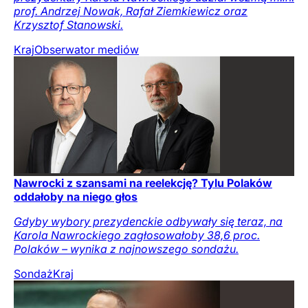
prof. Andrzej Nowak, Rafał Ziemkiewicz oraz
Krzysztof Stanowski.
Kraj
Obserwator mediów
Nawrocki z szansami na reelekcję? Tylu Polaków
oddałoby na niego głos
Gdyby wybory prezydenckie odbywały się teraz, na
Karola Nawrockiego zagłosowałoby 38,6 proc.
Polaków – wynika z najnowszego sondażu.
Sondaż
Kraj