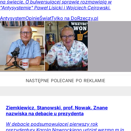
na świecie. O bulwersującej sprawie rozmawiają w
"Antysystemie" Paweł Lisicki i Wojciech Cejrowski.
Antysystem
Opinie
Świat
Tylko na DoRzeczy.pl
Ziemkiewicz, Stanowski, prof. Nowak. Znane
nazwiska na debacie u prezydenta
W debacie podsumowującej pierwszy rok
prezydentury Karola Nawrockiego udział wezmą m.in.