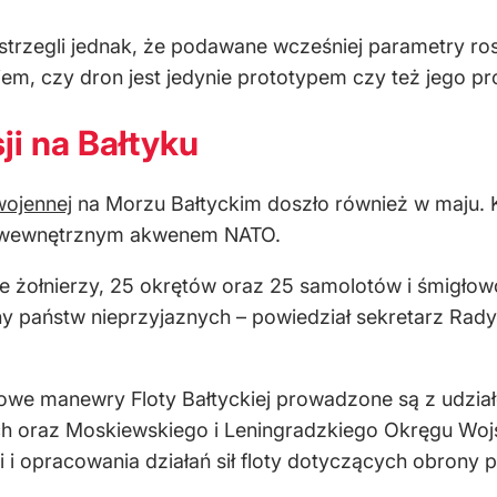
strzegli jednak, że podawane wcześniej parametry ros
m, czy dron jest jedynie prototypem czy też jego pro
i na Bałtyku
wojennej
na Morzu Bałtyckim doszło również w maju. 
est wewnętrznym akwenem NATO.
ące żołnierzy, 25 okrętów oraz 25 samolotów i śmigło
y państw nieprzyjaznych – powiedział sekretarz Rad
we manewry Floty Bałtyckiej prowadzone są z udziałe
ych oraz Moskiewskiego i Leningradzkiego Okręgu Wo
 i opracowania działań sił floty dotyczących obron