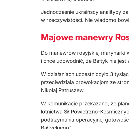
Jednocześnie ukraińscy analitycy za
w rzeczywistości. Nie wiadomo bowie
Majowe manewry Rosj
Do
manewrów rosyjskiej marynarki 
i chce udowodnić, że Bałtyk nie j
W działaniach uczestniczyło 3 tysi
przeciwdziała prowokacjom ze stron
Nikołaj Patruszew.
W komunikacie przekazano, że plano
lotnictwa Sił Powietrzno-Kosmiczn
podtrzymania operacyjnej gotowości
Bałtyckiego".