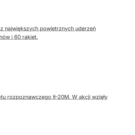
o z największych powietrznych uderzeń
ów i 60 rakiet.
tu rozpoznawczego Ił-20M. W akcji wzięły