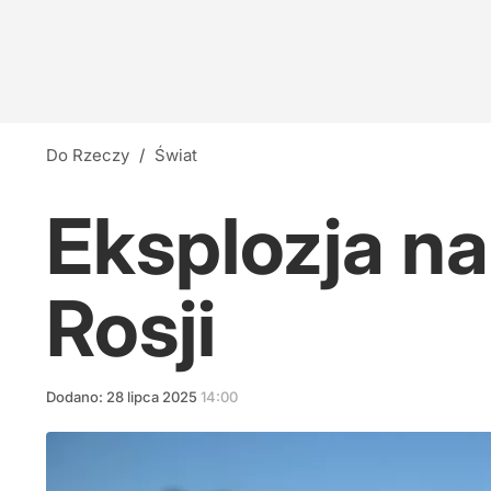
Do Rzeczy
/
Świat
Eksplozja na
Rosji
Dodano:
28
lipca
2025
14:00