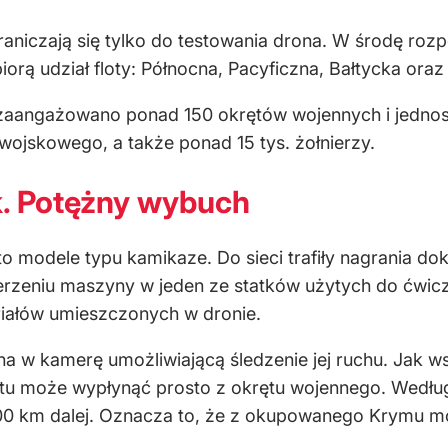
ograniczają się tylko do testowania drona. W środę r
orą udział floty: Północna, Pacyficzna, Bałtycka oraz F
 zaangażowano ponad 150 okrętów wojennych i jedno
wojskowego, a także ponad 15 tys. żołnierzy.
k. Potężny wybuch
o modele typu kamikaze. Do sieci trafiły nagrania d
rzeniu maszyny w jeden ze statków użytych do ćwicz
riałów umieszczonych w dronie.
 w kamerę umożliwiającą śledzenie jej ruchu. Jak ws
ętu może wypłynąć prosto z okrętu wojennego. Według i
0 km dalej. Oznacza to, że z okupowanego Krymu m