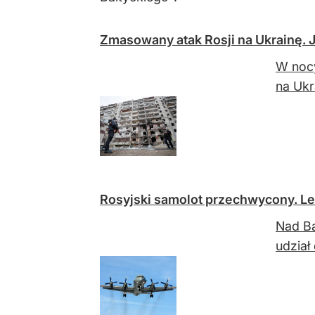
Zmasowany atak Rosji na Ukrainę. 
W nocy
na Ukr
Rosyjski samolot przechwycony. Lec
Nad Ba
udział