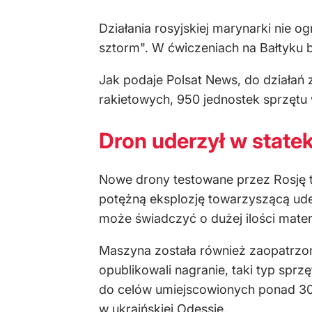
Działania rosyjskiej marynarki nie 
sztorm". W ćwiczeniach na Bałtyku bi
Jak podaje Polsat News, do działań
rakietowych, 950 jednostek sprzętu 
Dron uderzył w state
Nowe drony testowane przez Rosję t
potężną eksplozję towarzyszącą ude
może świadczyć o dużej ilości mate
Maszyna została również zaopatrzona
opublikowali nagranie, taki typ sprz
do celów umiejscowionych ponad 30
w ukraińskiej Odessie.