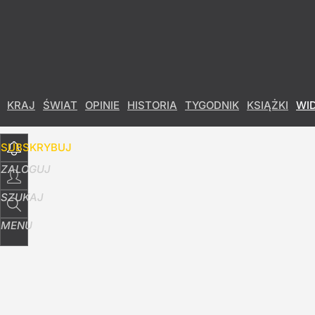
Udostępnij
6
Skomentuj
KRAJ
ŚWIAT
OPINIE
HISTORIA
TYGODNIK
KSIĄŻKI
WI
SUBSKRYBUJ
ZALOGUJ
SZUKAJ
MENU