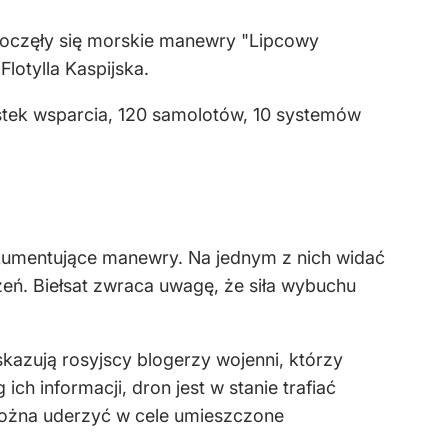
ozpoczęły się morskie manewry "Lipcowy
lotylla Kaspijska.
stek wsparcia, 120 samolotów, 10 systemów
okumentujące manewry. Na jednym z nich widać
eń. Biełsat zwraca uwagę, że siła wybuchu
kazują rosyjscy blogerzy wojenni, którzy
ch informacji, dron jest w stanie trafiać
ożna uderzyć w cele umieszczone