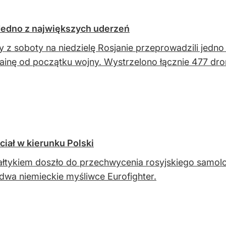
Jedno z największych uderzeń
 z soboty na niedzielę Rosjanie przeprowadzili jedn
ainę od początku wojny. Wystrzelono łącznie 477 dron
iał w kierunku Polski
łtykiem doszło do przechwycenia rosyjskiego samolo
 dwa niemieckie myśliwce Eurofighter.