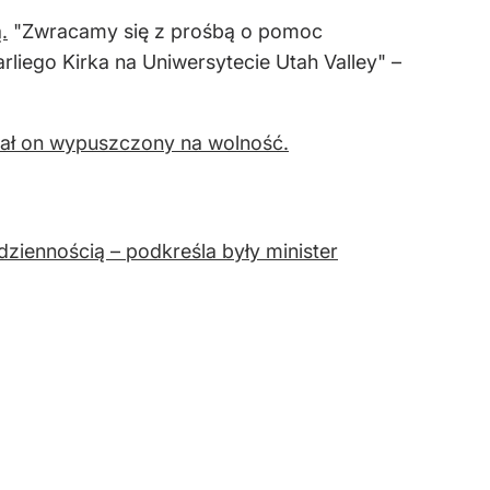
.
"Zwracamy się z prośbą o pomoc
liego Kirka na Uniwersytecie Utah Valley" –
tał on wypuszczony na wolność.
dziennością – podkreśla były minister