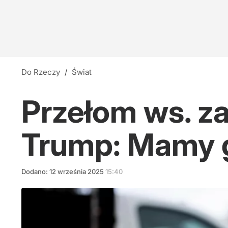
Do Rzeczy
/
Świat
Przełom ws. z
Trump: Mamy 
Dodano:
12
września
2025
15:40