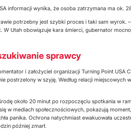
A informacji wynika, że osoba zatrzymana ma ok. 28
rawie potrzebny jest szybki proces i taki sam wyrok. 
at. W Utah obowiązuje kara śmierci, gubernator mocno s
oszukiwanie sprawcy
ntator i założyciel organizacji Turning Point USA C
nie postrzelony w szyję. Według relacji miejscowych w
środę około 20 minut po rozpoczęciu spotkania w r
y się w mediach społecznościowych, pokazują moment, 
chła panika. Ochrona natychmiast ewakuowała uczest
godzin później zmarł.