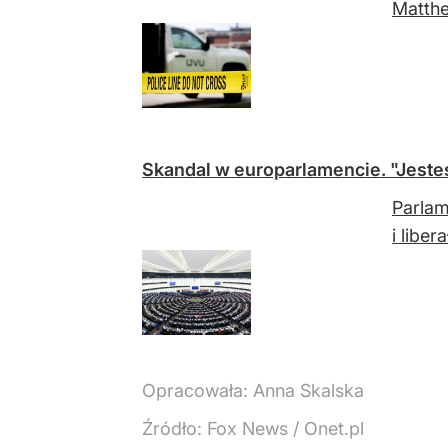
Matthe
Skandal w europarlamencie. "Jeste
Parlam
i liber
Opracowała:
Anna Skalska
Źródło:
Fox News
/
Onet.pl