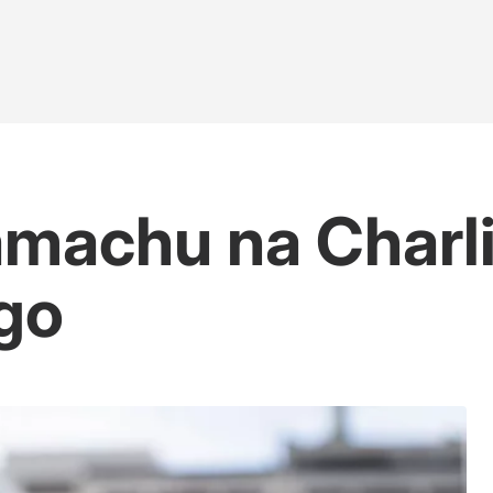
amachu na Charli
go