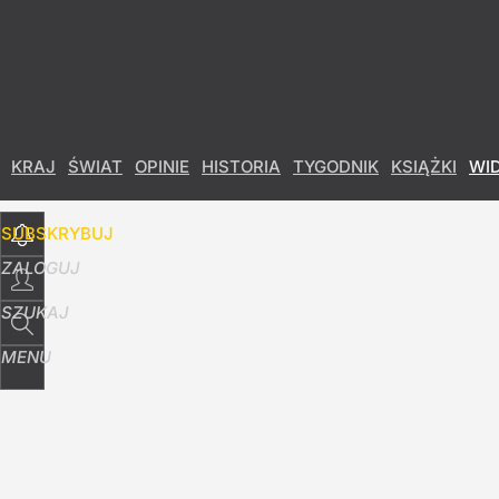
Udostępnij
17
Skomentuj
KRAJ
ŚWIAT
OPINIE
HISTORIA
TYGODNIK
KSIĄŻKI
WI
SUBSKRYBUJ
ZALOGUJ
SZUKAJ
MENU