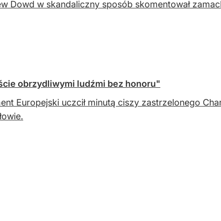
w Dowd w skandaliczny sposób skomentował zamach n
ście obrzydliwymi ludźmi bez honoru"
ent Europejski uczcił minutą ciszy zastrzelonego Char
ałowie.