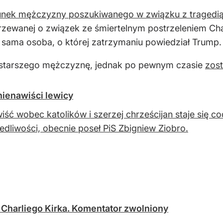
unek mężczyzny poszukiwanego w związku z tragedią
zewanej o związek ze śmiertelnym postrzeleniem Char
 ta sama osoba, o której zatrzymaniu powiedział Trump.
starszego mężczyznę, jednak po pewnym czasie
zos
 nienawiści lewicy
iść wobec katolików i szerzej chrześcijan staje się co
edliwości, obecnie poseł PiS Zbigniew Ziobro.
Charliego Kirka. Komentator zwolniony