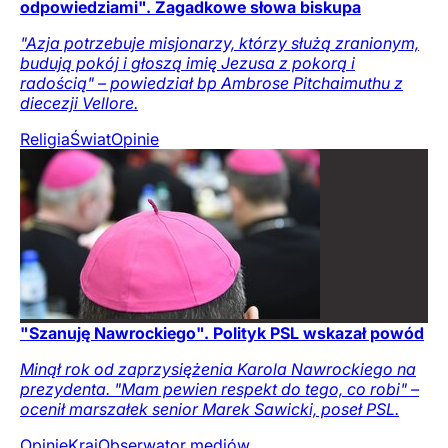
odpowiedziami". Zagadkowe słowa biskupa
"Azja potrzebuje misjonarzy, którzy służą zranionym,
budują pokój i głoszą imię Jezusa z pokorą i
radością" – powiedział bp Ambrose Pitchaimuthu z
diecezji Vellore.
Religia
Świat
Opinie
"Szanuję Nawrockiego". Polityk PSL wskazał powód
Minął rok od zaprzysiężenia Karola Nawrockiego na
prezydenta. "Mam pewien respekt do tego, co robi" –
ocenił marszałek senior Marek Sawicki, poseł PSL.
Opinie
Kraj
Obserwator mediów