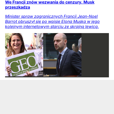
We Francji znów wezwania do cenzury. Musk
przeszkadza
Minister spraw zagranicznych Francji Jean-Noel
Barrot obruszył się po wpisie Elona Muska w jego
kolejnym internetowym starciu ze skrajną lewicą.