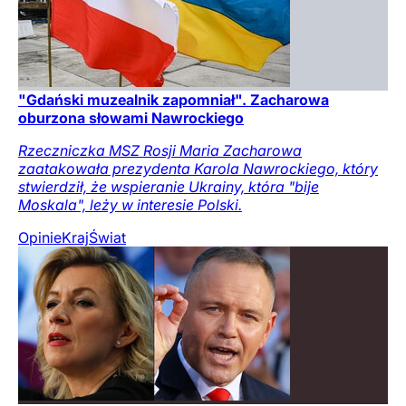
"Gdański muzealnik zapomniał". Zacharowa
oburzona słowami Nawrockiego
Rzeczniczka MSZ Rosji Maria Zacharowa
zaatakowała prezydenta Karola Nawrockiego, który
stwierdził, że wspieranie Ukrainy, która "bije
Moskala", leży w interesie Polski.
Opinie
Kraj
Świat