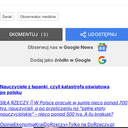
Świat
Obserwator mediów
SKOMENTUJ
UDOSTĘPNIJ
3
Obserwuj nas
w
Google News
Dodaj jako
źródło w Google
Nauczyciele z łapanki, czyli katastrofa oświatowa
po polsku
SIŁĄ RZECZY || W Polsce pracuje w sumie nieco ponad 700
tys. nauczycieli, a po przeliczeniu na "pełne etaty
nauczycielskie" – nieco ponad 500 tys. A ilu brakuje?
Opinie
Ekonomia
Kraj
DoRzeczy+
Tylko na DoRzeczy.pl