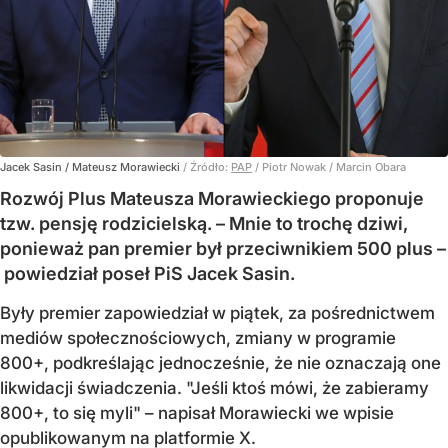
Jacek Sasin / Mateusz Morawiecki
/ Źródło:
PAP
/
Piotr Nowak / Marcin Obara
Rozwój Plus Mateusza Morawieckiego proponuje
tzw. pensję rodzicielską. – Mnie to trochę dziwi,
ponieważ pan premier był przeciwnikiem 500 plus –
powiedział poseł PiS Jacek Sasin.
Były premier zapowiedział w piątek, za pośrednictwem
mediów społecznościowych, zmiany w programie
800+, podkreślając jednocześnie, że nie oznaczają one
likwidacji świadczenia. "Jeśli ktoś mówi, że zabieramy
800+, to się myli" – napisał Morawiecki we wpisie
opublikowanym na platformie X.