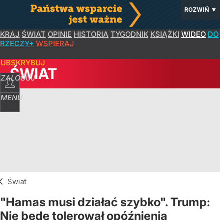
ROZWIŃ
▼
KRAJ
ŚWIAT
OPINIE
HISTORIA
TYGODNIK
KSIĄŻKI
WIDEO
DO
RZECZY+
WSPIERAJ
SUBSKRYBUJ
ŚWIAT
ZALOGUJ
MENU
Świat
"Hamas musi działać szybko". Trump:
Nie będę tolerował opóźnienia