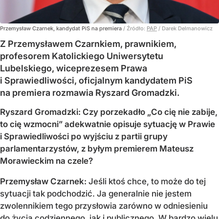
Przemysław Czarnek, kandydat PiS na premiera
/ Źródło:
PAP
/
Darek Delmanowicz
Z Przemysławem Czarnkiem, prawnikiem,
profesorem Katolickiego Uniwersytetu
Lubelskiego, wiceprezesem Prawa
i Sprawiedliwości, oficjalnym kandydatem PiS
na premiera rozmawia Ryszard Gromadzki.
Ryszard Gromadzki: Czy porzekadło „Co cię nie zabije,
to cię wzmocni” adekwatnie opisuje sytuację w Prawie
i Sprawiedliwości po wyjściu z partii grupy
parlamentarzystów, z byłym premierem Mateusz
Morawieckim na czele?
Przemysław Czarnek:
Jeśli ktoś chce, to może do tej
sytuacji tak podchodzić. Ja generalnie nie jestem
zwolennikiem tego przysłowia zarówno w odniesieniu
do życia codziennego, jak i publicznego. W bardzo wielu