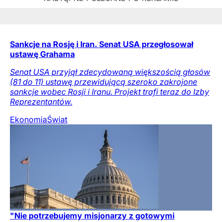
Sankcje na Rosję i Iran. Senat USA przegłosował
ustawę Grahama
Senat USA przyjął zdecydowaną większością głosów
(81 do 11) ustawę przewidującą szeroko zakrojone
sankcje wobec Rosji i Iranu. Projekt trafi teraz do Izby
Reprezentantów.
Ekonomia
Świat
"Nie potrzebujemy misjonarzy z gotowymi