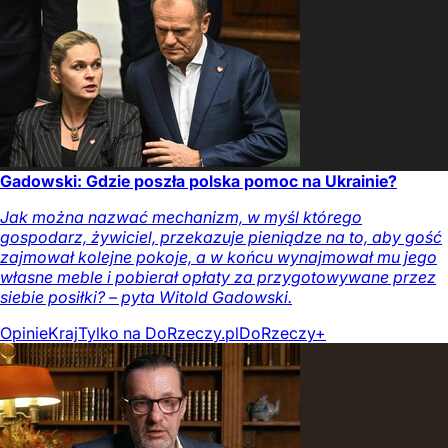
Gadowski: Gdzie poszła polska pomoc na Ukrainie?
Jak można nazwać mechanizm, w myśl którego
gospodarz, żywiciel, przekazuje pieniądze na to, aby gość
zajmował kolejne pokoje, a w końcu wynajmował mu jego
własne meble i pobierał opłaty za przygotowywane przez
siebie posiłki? – pyta Witold Gadowski.
Opinie
Kraj
Tylko na DoRzeczy.pl
DoRzeczy+