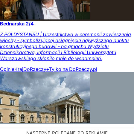
Bednarska 2/4
Z PÓŁDYSTANSU | Uczestnictwo w ceremonii zawieszenia
wiechy - symbolizującej osiągnięcie najwyższego punktu
konstrukcyjnego budowli - na gmachu Wydziału
Dziennikarstwa, Informacji i Bibliologii Uniwersytetu
Warszawskiego skłoniło mnie do wspomnień.
Opinie
Kraj
DoRzeczy+
Tylko na DoRzeczy.pl