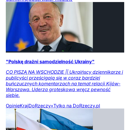
"Polskę drażni samodzielność Ukrainy"
CO PISZĄ NA WSCHODZIE || Ukraińscy dziennikarze i
publicyści prześcigają się w coraz bardziej
buńczucznych komentarzach na temat relacji Kijów-
Warszawa. Uderza groteskowa wręcz pewność
siebie.
Opinie
Kraj
DoRzeczy+
Tylko na DoRzeczy.pl