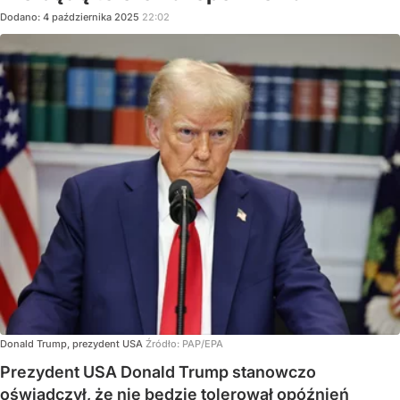
Dodano:
4
października
2025
22:02
Donald Trump, prezydent USA
Źródło:
PAP/EPA
Prezydent USA Donald Trump stanowczo
oświadczył, że nie będzie tolerował opóźnień