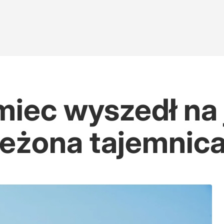
miec wyszedł na 
rzeżona tajemnic