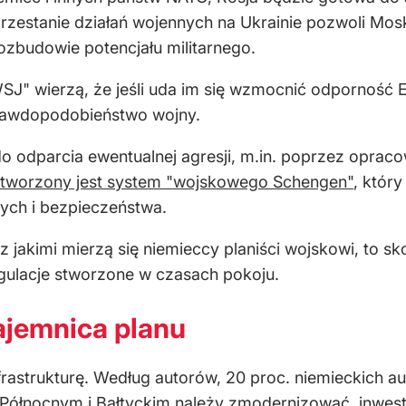
przestanie działań wojennych na Ukrainie pozwoli Mos
rozbudowie potencjału militarnego.
J" wierzą, że jeśli uda im się wzmocnić odporność E
prawdopodobieństwo wojny.
do odparcia ewentualnej agresji, m.in. poprzez opra
tworzony jest system "wojskowego Schengen"
, któr
nych i bezpieczeństwa.
z jakimi mierzą się niemieccy planiści wojskowi, to
egulacje stworzone w czasach pokoju.
tajemnica planu
nfrastrukturę. Według autorów, 20 proc. niemieckich 
ółnocnym i Bałtyckim należy zmodernizować, inwestu