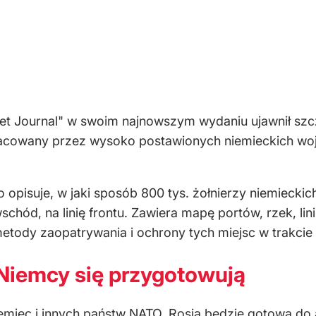
eet Journal" w swoim najnowszym wydaniu ujawnił sz
acowany przez wysoko postawionych niemieckich woj
 opisuje, w jaki sposób 800 tys. żołnierzy niemiecki
hód, na linię frontu. Zawiera mapę portów, rzek, lini
etody zaopatrywania i ochrony tych miejsc w trakcie 
Niemcy się przygotowują
miec i innych państw NATO, Rosja będzie gotowa do 