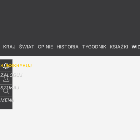
Udostępnij
53
Skomentuj
KRAJ
ŚWIAT
OPINIE
HISTORIA
TYGODNIK
KSIĄŻKI
WI
SUBSKRYBUJ
ZALOGUJ
SZUKAJ
MENU