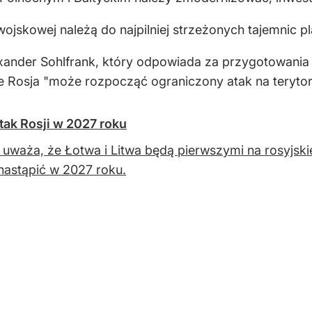
ojskowej należą do najpilniej strzeżonych tajemnic pl
ander Sohlfrank, który odpowiada za przygotowania a
e Rosja "może rozpocząć ograniczony atak na terytor
ak Rosji w 2027 roku
 uważa, że ​​Łotwa i Litwa będą pierwszymi na rosyjski
astąpić w 2027 roku.