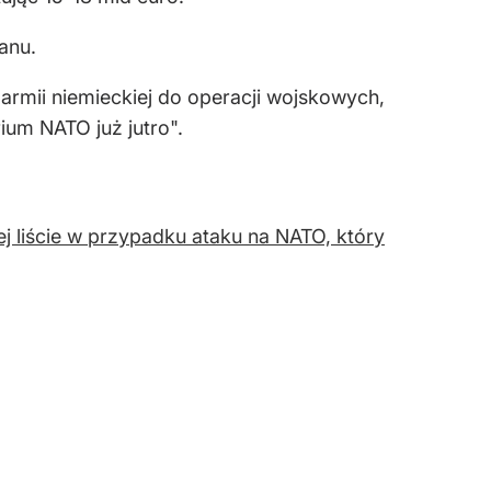
anu.
rmii niemieckiej do operacji wojskowych,
ium NATO już jutro".
ej liście w przypadku ataku na NATO, który