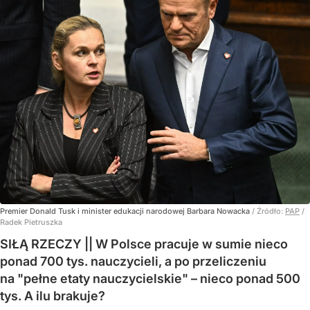
Premier Donald Tusk i minister edukacji narodowej Barbara Nowacka
/ Źródło:
PAP
/
Radek Pietruszka
SIŁĄ RZECZY || W Polsce pracuje w sumie nieco
ponad 700 tys. nauczycieli, a po przeliczeniu
na "pełne etaty nauczycielskie" – nieco ponad 500
tys. A ilu brakuje?