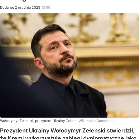
Dodano:
2
grudnia
2025
13:56
Wołodymyr Zełenski, prezydent Ukrainy
Źródło:
Wikimedia Commons
Prezydent Ukrainy Wołodymyr Zełenski stwierdził,
że Kreml wykorzystuje zabiegi dyplomatyczne jako