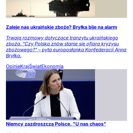
Zaleje nas ukraińskie zboże? Bryłka bije na alarm
Trwają rozmowy dotyczące tranzytu ukraińskiego
zboża. "Czy Polska znów stanie się ofiarą kryzysu
zbożowego?" – pyta europosłanka Konfederacji Anna
Bryłka.
Opinie
Kraj
Świat
Ekonomia
Niemcy zazdroszczą Polsce. "U nas chaos"