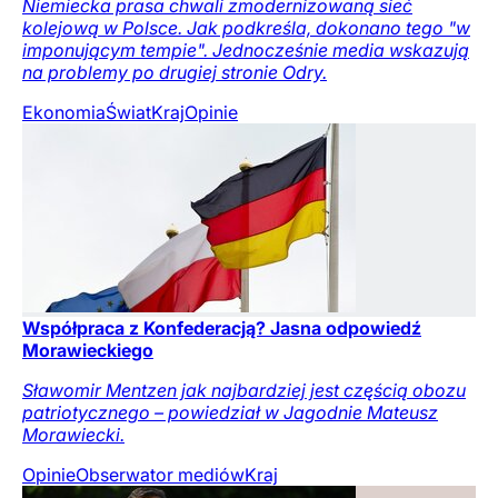
Niemiecka prasa chwali zmodernizowaną sieć
kolejową w Polsce. Jak podkreśla, dokonano tego "w
imponującym tempie". Jednocześnie media wskazują
na problemy po drugiej stronie Odry.
Ekonomia
Świat
Kraj
Opinie
Współpraca z Konfederacją? Jasna odpowiedź
Morawieckiego
Sławomir Mentzen jak najbardziej jest częścią obozu
patriotycznego – powiedział w Jagodnie Mateusz
Morawiecki.
Opinie
Obserwator mediów
Kraj