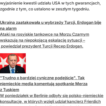
wyjaśnienie kwestii udziału USA w tych gwarancjach,
zgodnie z tym, co ustalono w zeszłym tygodniu.
Ukraina zaatakowała u wybrzeży Turcji. Erdogan bije
na alarm
Ataki na rosyjskie tankowce na Morzu Czarnym
wskazują na niepokojącą eskalację sytuacji –
powiedział prezydent Turcji Recep Erdogan.
"Trudno o bardziej cyniczne podejście". Tak
niemieckie media komentują spotkanie Merza
z Tuskiem
W poniedziałek w Berlinie odbyły się polsko-niemieckie
konsultacje, w których wzięli udział kanclerz Frierdich