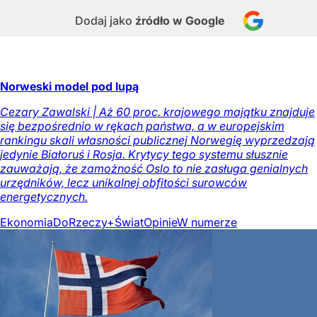
Dodaj jako
źródło w Google
Norweski model pod lupą
Cezary Zawalski | Aż 60 proc. krajowego majątku znajduje
się bezpośrednio w rękach państwa, a w europejskim
rankingu skali własności publicznej Norwegię wyprzedzają
jedynie Białoruś i Rosja. Krytycy tego systemu słusznie
zauważają, że zamożność Oslo to nie zasługa genialnych
urzędników, lecz unikalnej obfitości surowców
energetycznych.
Ekonomia
DoRzeczy+
Świat
Opinie
W numerze