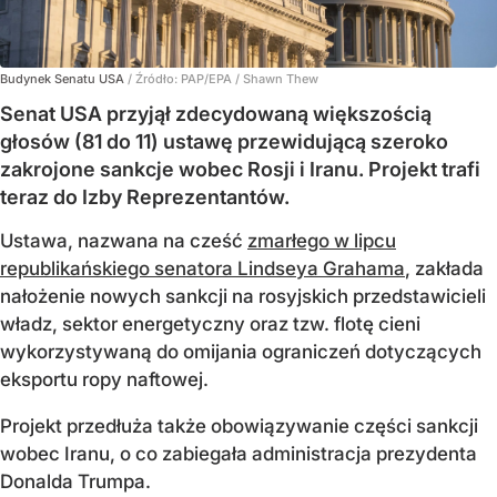
Budynek Senatu USA
/ Źródło:
PAP/EPA
/
Shawn Thew
Senat USA przyjął zdecydowaną większością
głosów (81 do 11) ustawę przewidującą szeroko
zakrojone sankcje wobec Rosji i Iranu. Projekt trafi
teraz do Izby Reprezentantów.
Ustawa, nazwana na cześć
zmarłego w lipcu
republikańskiego senatora Lindseya Grahama
, zakłada
nałożenie nowych sankcji na rosyjskich przedstawicieli
władz, sektor energetyczny oraz tzw. flotę cieni
wykorzystywaną do omijania ograniczeń dotyczących
eksportu ropy naftowej.
Projekt przedłuża także obowiązywanie części sankcji
wobec Iranu, o co zabiegała administracja prezydenta
Donalda Trumpa.