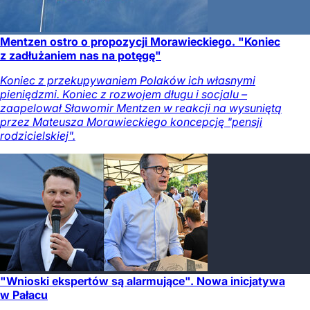
Mentzen ostro o propozycji Morawieckiego. "Koniec
z zadłużaniem nas na potęgę"
Koniec z przekupywaniem Polaków ich własnymi
pieniędzmi. Koniec z rozwojem długu i socjalu –
zaapelował Sławomir Mentzen w reakcji na wysuniętą
przez Mateusza Morawieckiego koncepcję "pensji
rodzicielskiej".
"Wnioski ekspertów są alarmujące". Nowa inicjatywa
w Pałacu