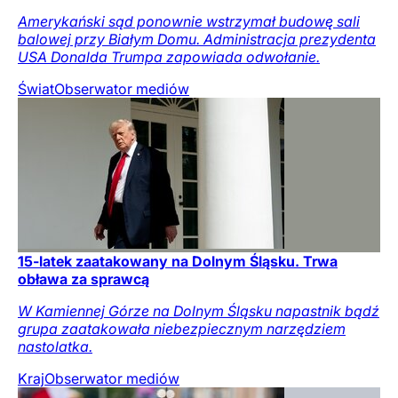
Amerykański sąd ponownie wstrzymał budowę sali
balowej przy Białym Domu. Administracja prezydenta
USA Donalda Trumpa zapowiada odwołanie.
Świat
Obserwator mediów
15-latek zaatakowany na Dolnym Śląsku. Trwa
obława za sprawcą
W Kamiennej Górze na Dolnym Śląsku napastnik bądź
grupa zaatakowała niebezpiecznym narzędziem
nastolatka.
Kraj
Obserwator mediów