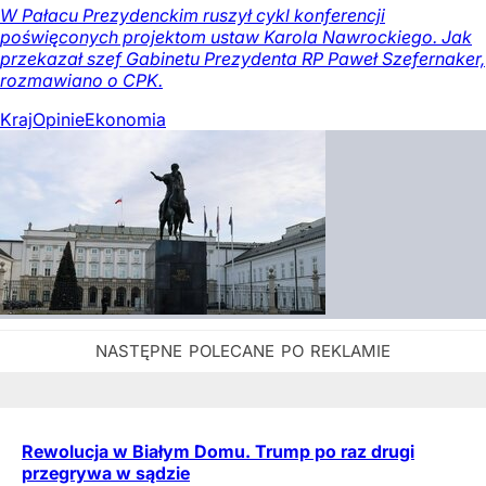
W Pałacu Prezydenckim ruszył cykl konferencji
poświęconych projektom ustaw Karola Nawrockiego. Jak
przekazał szef Gabinetu Prezydenta RP Paweł Szefernaker,
rozmawiano o CPK.
Kraj
Opinie
Ekonomia
Rewolucja w Białym Domu. Trump po raz drugi
przegrywa w sądzie