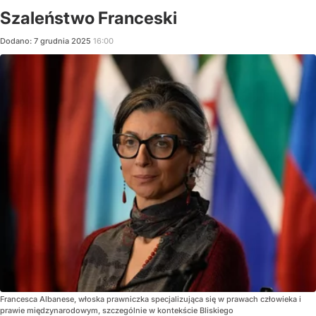
Szaleństwo Franceski
Dodano:
7
grudnia
2025
16:00
Francesca Albanese, włoska prawniczka specjalizująca się w prawach człowieka i
prawie międzynarodowym, szczególnie w kontekście Bliskiego