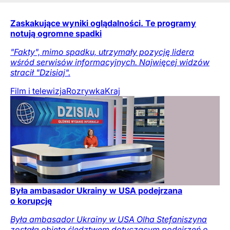
Zaskakujące wyniki oglądalności. Te programy
notują ogromne spadki
"Fakty", mimo spadku, utrzymały pozycję lidera
wśród serwisów informacyjnych. Najwięcej widzów
stracił "Dzisiaj".
Film i telewizja
Rozrywka
Kraj
Była ambasador Ukrainy w USA podejrzana
o korupcję
Była ambasador Ukrainy w USA Olha Stefaniszyna
została objęta śledztwem dotyczącym podejrzeń o