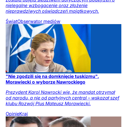
nielegalne wzbogacenie oraz złożenie
nieprawdziwych oświadczeń majątkowych.
Świat
Obserwator mediów
"Nie zgodzili się na domknięcie tuskizmu".
Morawiecki o wyborze Nawrockiego
Prezydent Karol Nawrocki wie, że mandat otrzymał
od narodu, a nie od partyjnych central – wskazał szef
klubu Rozwój Plus Mateusz Morawiecki.
Opinie
Kraj