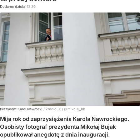
Dodano:
dzisiaj
13:30
Prezydent Karol Nawrocki
/ Źródło:
X
/
@mikolaj_bk
Mija rok od zaprzysiężenia Karola Nawrockiego.
Osobisty fotograf prezydenta Mikołaj Bujak
opublikował anegdotę z dnia inauguracji.