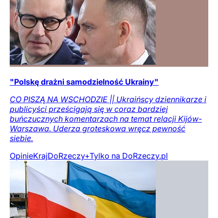
"Polskę drażni samodzielność Ukrainy"
CO PISZĄ NA WSCHODZIE || Ukraińscy dziennikarze i
publicyści prześcigają się w coraz bardziej
buńczucznych komentarzach na temat relacji Kijów-
Warszawa. Uderza groteskowa wręcz pewność
siebie.
Opinie
Kraj
DoRzeczy+
Tylko na DoRzeczy.pl