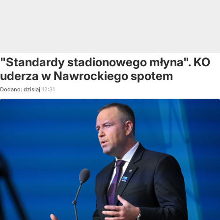
"Standardy stadionowego młyna". KO
uderza w Nawrockiego spotem
Dodano:
dzisiaj
12:31