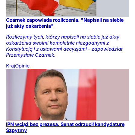
Czarnek zapowiada rozliczenia. "Napisali na siebie
już akty oskarżenia"
Rozliczymy tych, którzy napisali na siebie już akty
oskarżenia swoimi kompletnie niezgodnymi z
Konstytucją i z ustawami decyzjami – zapowiedział
Przemysław Czarnek.
Kraj
Opinie
IPN wciąż bez prezesa. Senat odrzucił kandydaturę
Szpytmy