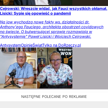
Cejrowski: Wreszcie widać, jak Fauci wszystkich okłamał.
Lisicki: Sypie się opowieść o pandemii
Na jaw wychodzą nowe fakty ws. działalności dr.
Anthony'ego Fauciego, architekta obostrzeń covidowych
na świecie. O bulwersującej sprawie rozmawiają w
"Antysystemie" Paweł Lisicki i Wojciech Cejrowski.
Antysystem
Opinie
Świat
Tylko na DoRzeczy.pl