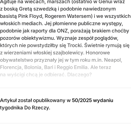
Agituje na wiecach, marszach (ostatnio w Genui wraz
z boską Gretą szwedzką i podobnie nawiedzonym
basistą Pink Floyd, Rogerem Watersem) i we wszystkich
włoskich mediach. Jej płomienne publiczne występy,
podobnie jak raporty dla ONZ, porażają brakiem choćby
pozorów obiektywizmu. Wyznaje zespół poglądów,
których nie powstydziłby się Trocki. Świetnie rymują się
z wierzeniami włoskiej szajbolewicy. Honorowe
obywatelstwo przyznały jej w tym roku m.in. Neapol,
Florencja, Bolonia, Bari i Reggio Emilia. Ale teraz
na wyścigi chcą je odbierać. Dlaczego?
Artykuł został opublikowany w
50/2025 wydaniu
tygodnika Do Rzeczy
.