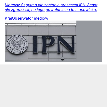
Mateusz Szpytma nie zostanie prezesem IPN. Senat
nie zgodził się na jego powołanie na to stanowisko.
Kraj
Obserwator mediów