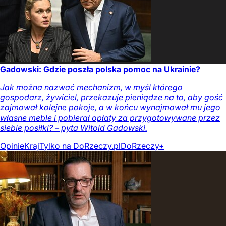
Gadowski: Gdzie poszła polska pomoc na Ukrainie?
Jak można nazwać mechanizm, w myśl którego
gospodarz, żywiciel, przekazuje pieniądze na to, aby gość
zajmował kolejne pokoje, a w końcu wynajmował mu jego
własne meble i pobierał opłaty za przygotowywane przez
siebie posiłki? – pyta Witold Gadowski.
Opinie
Kraj
Tylko na DoRzeczy.pl
DoRzeczy+