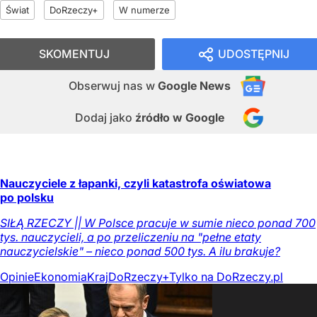
Świat
DoRzeczy+
W numerze
SKOMENTUJ
UDOSTĘPNIJ
Obserwuj nas
w
Google News
Dodaj jako
źródło w Google
Nauczyciele z łapanki, czyli katastrofa oświatowa
po polsku
SIŁĄ RZECZY || W Polsce pracuje w sumie nieco ponad 700
tys. nauczycieli, a po przeliczeniu na "pełne etaty
nauczycielskie" – nieco ponad 500 tys. A ilu brakuje?
Opinie
Ekonomia
Kraj
DoRzeczy+
Tylko na DoRzeczy.pl