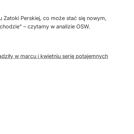
 Zatoki Perskiej, co może stać się nowym,
schodzie" – czytamy w analizie OSW.
dziły w marcu i kwietniu serię potajemnych