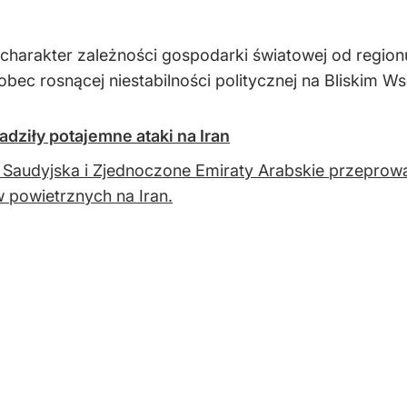
harakter zależności gospodarki światowej od regionu
ec rosnącej niestabilności politycznej na Bliskim W
dziły potajemne ataki na Iran
 Saudyjska i Zjednoczone Emiraty Arabskie przeprowa
 powietrznych na Iran.