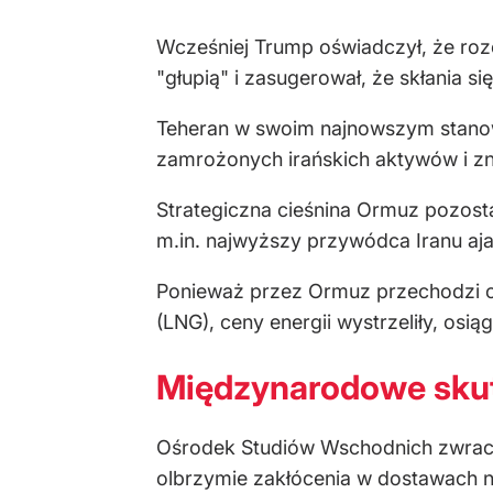
Wcześniej Trump oświadczył, że roze
"głupią" i zasugerował, że skłania s
Teheran w swoim najnowszym stanowi
zamrożonych irańskich aktywów i zni
Strategiczna cieśnina Ormuz pozost
m.in. najwyższy przywódca Iranu aja
Ponieważ przez Ormuz przechodzi ok
(LNG), ceny energii wystrzeliły, osi
Międzynarodowe skutk
Ośrodek Studiów Wschodnich zwraca 
olbrzymie zakłócenia w dostawach 