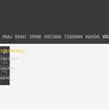
Udostępnij
0
Skomentuj
KRAJ
ŚWIAT
OPINIE
HISTORIA
TYGODNIK
KSIĄŻKI
WI
SUBSKRYBUJ
ZALOGUJ
SZUKAJ
MENU