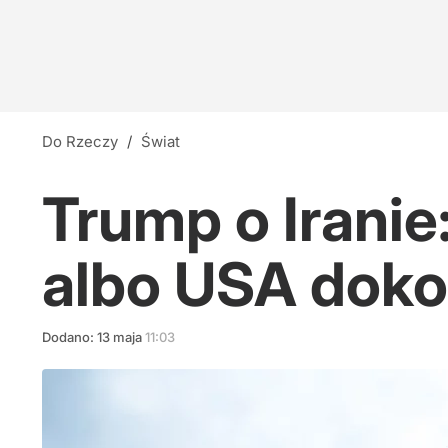
Do Rzeczy
/
Świat
Trump o Iranie
albo USA doko
Dodano:
13
maja
11:03