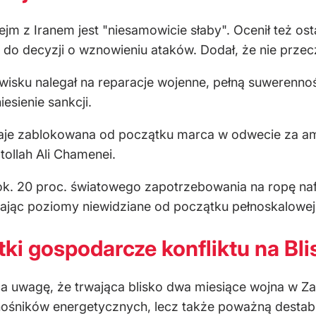
jm z Iranem jest "niesamowicie słaby". Ocenił też os
ię do decyzji o wznowieniu ataków. Dodał, że nie przec
sku nalegał na reparacje wojenne, pełną suwerennoś
esienie sankcji.
aje zablokowana od początku marca w odwecie za amer
tollah Ali Chamenei.
. 20 proc. światowego zapotrzebowania na ropę naf
ągając poziomy niewidziane od początku pełnoskalowej 
i gospodarcze konfliktu na Bl
uwagę, że trwająca blisko dwa miesiące wojna w Zat
nośników energetycznych, lecz także poważną destab