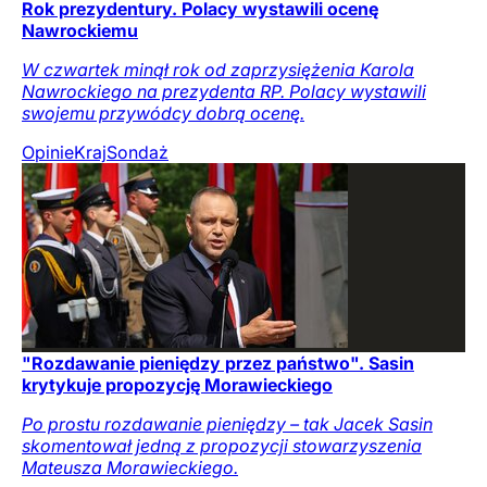
Rok prezydentury. Polacy wystawili ocenę
Nawrockiemu
W czwartek minął rok od zaprzysiężenia Karola
Nawrockiego na prezydenta RP. Polacy wystawili
swojemu przywódcy dobrą ocenę.
Opinie
Kraj
Sondaż
"Rozdawanie pieniędzy przez państwo". Sasin
krytykuje propozycję Morawieckiego
Po prostu rozdawanie pieniędzy – tak Jacek Sasin
skomentował jedną z propozycji stowarzyszenia
Mateusza Morawieckiego.