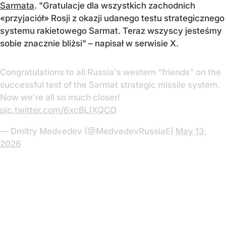
Sarmata
. "Gratulacje dla wszystkich zachodnich
«przyjaciół» Rosji z okazji udanego testu strategicznego
systemu rakietowego Sarmat. Teraz wszyscy jesteśmy
sobie znacznie bliżsi" – napisał w serwisie X.
Congratulations to all Russia's western “friends” on the
successful test of the Sarmat strategic missile system.
Now we're all so much closer!
pic.twitter.com/6xcBLIXQCO
— Dmitry Medvedev (@MedvedevRussiaE)
May 13,
2026