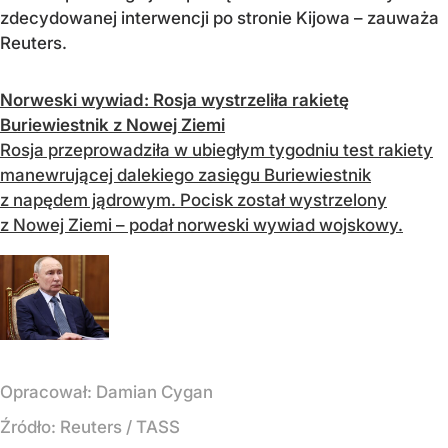
zdecydowanej interwencji po stronie Kijowa – zauważa
Reuters.
Norweski wywiad: Rosja wystrzeliła rakietę
Buriewiestnik z Nowej Ziemi
Rosja przeprowadziła w ubiegłym tygodniu test rakiety
manewrującej dalekiego zasięgu Buriewiestnik
z napędem jądrowym. Pocisk został wystrzelony
z Nowej Ziemi – podał norweski wywiad wojskowy.
Opracował:
Damian Cygan
Źródło:
Reuters
/
TASS