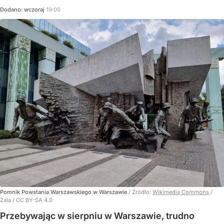
Dodano:
wczoraj
19:00
Pomnik Powstania Warszawskiego w Warszawie
/ Źródło:
Wikimedia Commons
/
Zala / CC BY-SA 4.0
Przebywając w sierpniu w Warszawie, trudno