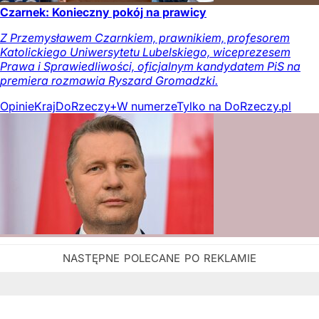
Czarnek: Konieczny pokój na prawicy
Z Przemysławem Czarnkiem, prawnikiem, profesorem
Katolickiego Uniwersytetu Lubelskiego, wiceprezesem
Prawa i Sprawiedliwości, oficjalnym kandydatem PiS na
premiera rozmawia Ryszard Gromadzki.
Opinie
Kraj
DoRzeczy+
W numerze
Tylko na DoRzeczy.pl