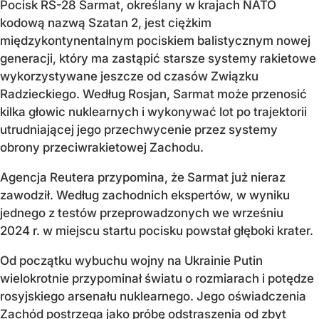
Pocisk RS-28 Sarmat, określany w krajach NATO
kodową nazwą Szatan 2, jest ciężkim
międzykontynentalnym pociskiem balistycznym nowej
generacji, który ma zastąpić starsze systemy rakietowe
wykorzystywane jeszcze od czasów Związku
Radzieckiego. Według Rosjan, Sarmat może przenosić
kilka głowic nuklearnych i wykonywać lot po trajektorii
utrudniającej jego przechwycenie przez systemy
obrony przeciwrakietowej Zachodu.
Agencja Reutera przypomina, że Sarmat już nieraz
zawodził. Według zachodnich ekspertów, w wyniku
jednego z testów przeprowadzonych we wrześniu
2024 r. w miejscu startu pocisku powstał głęboki krater.
Od początku wybuchu wojny na Ukrainie Putin
wielokrotnie przypominał światu o rozmiarach i potędze
rosyjskiego arsenału nuklearnego. Jego oświadczenia
Zachód postrzega jako próbę odstraszenia od zbyt