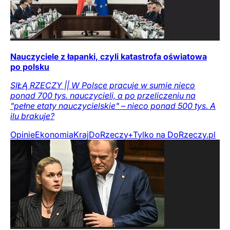
Nauczyciele z łapanki, czyli katastrofa oświatowa
po polsku
SIŁĄ RZECZY || W Polsce pracuje w sumie nieco
ponad 700 tys. nauczycieli, a po przeliczeniu na
"pełne etaty nauczycielskie" – nieco ponad 500 tys. A
ilu brakuje?
Opinie
Ekonomia
Kraj
DoRzeczy+
Tylko na DoRzeczy.pl