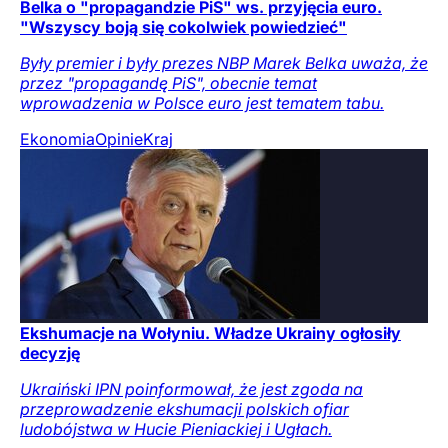
Belka o "propagandzie PiS" ws. przyjęcia euro.
"Wszyscy boją się cokolwiek powiedzieć"
Były premier i były prezes NBP Marek Belka uważa, że
przez "propagandę PiS", obecnie temat
wprowadzenia w Polsce euro jest tematem tabu.
Ekonomia
Opinie
Kraj
Ekshumacje na Wołyniu. Władze Ukrainy ogłosiły
decyzję
Ukraiński IPN poinformował, że jest zgoda na
przeprowadzenie ekshumacji polskich ofiar
ludobójstwa w Hucie Pieniackiej i Ugłach.