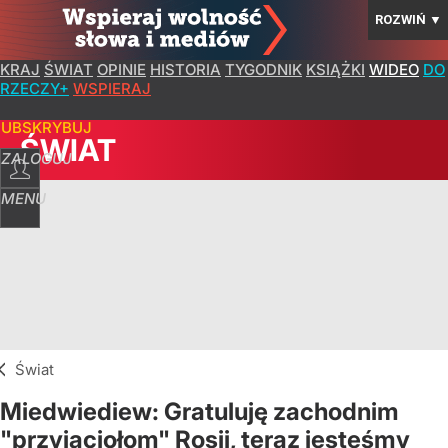
ROZWIŃ
▼
KRAJ
ŚWIAT
OPINIE
HISTORIA
TYGODNIK
KSIĄŻKI
WIDEO
DO
RZECZY+
WSPIERAJ
SUBSKRYBUJ
ŚWIAT
ZALOGUJ
MENU
Świat
Miedwiediew: Gratuluję zachodnim
"przyjaciołom" Rosji, teraz jesteśmy