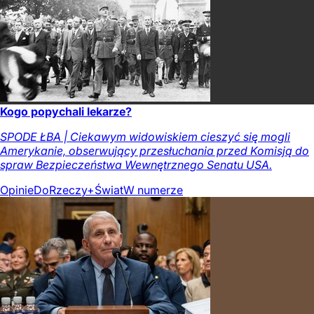
Kogo popychali lekarze?
SPODE ŁBA | Ciekawym widowiskiem cieszyć się mogli
Amerykanie, obserwujący przesłuchania przed Komisją do
spraw Bezpieczeństwa Wewnętrznego Senatu USA.
Opinie
DoRzeczy+
Świat
W numerze