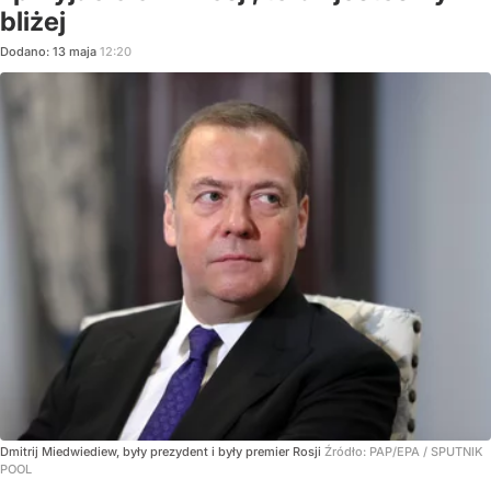
bliżej
Dodano:
13
maja
12:20
Dmitrij Miedwiediew, były prezydent i były premier Rosji
Źródło:
PAP/EPA
/
SPUTNIK
POOL