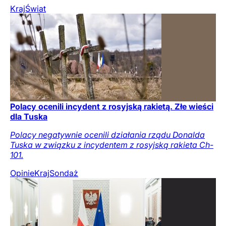
Kraj
Świat
Polacy ocenili incydent z rosyjską rakietą. Złe wieści
dla Tuska
Polacy negatywnie ocenili działania rządu Donalda
Tuska w związku z incydentem z rosyjską rakieta Ch-
101.
Opinie
Kraj
Sondaż