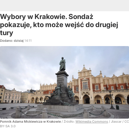
Wybory w Krakowie. Sondaż
pokazuje, kto może wejść do drugiej
tury
Dodano:
dzisiaj
14:11
Pomnik Adama Mickiewicza w Krakowie
/ Źródło:
Wikimedia Commons
/
Jlascar / CC
BY-SA 3.0