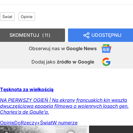
Świat
Opinie
SKOMENTUJ
UDOSTĘPNIJ
11
Obserwuj nas
w
Google News
Dodaj jako
źródło w Google
Tęsknota za wielkością
NA PIERWSZY OGIEŃ | Na ekrany francuskich kin weszła
dwuczęściowa epopeja filmowa o wojennych losach gen.
Charles’a de Gaulle’a.
Opinie
DoRzeczy+
Świat
W numerze