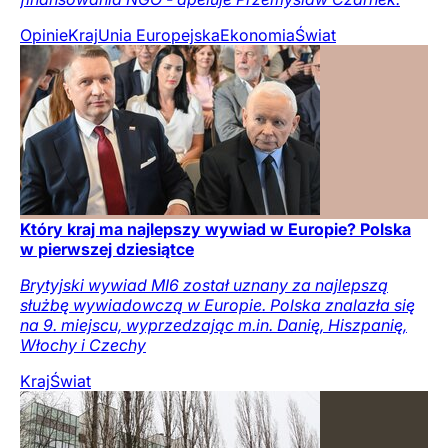
Opinie
Kraj
Unia Europejska
Ekonomia
Świat
Który kraj ma najlepszy wywiad w Europie? Polska
w pierwszej dziesiątce
Brytyjski wywiad MI6 został uznany za najlepszą
służbę wywiadowczą w Europie. Polska znalazła się
na 9. miejscu, wyprzedzając m.in. Danię, Hiszpanię,
Włochy i Czechy
Kraj
Świat