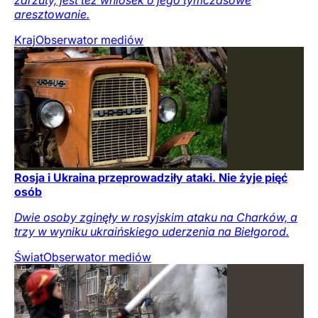
zarzuty, jest też wniosek o jego tymczasowe
aresztowanie.
Kraj
Obserwator mediów
Rosja i Ukraina przeprowadziły ataki. Nie żyje pięć
osób
Dwie osoby zginęły w rosyjskim ataku na Charków, a
trzy w wyniku ukraińskiego uderzenia na Biełgorod.
Świat
Obserwator mediów