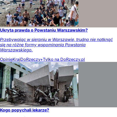
Ukryta prawda o Powstaniu Warszawskim?
Przebywając w sierpniu w Warszawie, trudno nie natknąć
się na różne formy wspominania Powstania
Warszawskiego.
Opinie
Kraj
DoRzeczy+
Tylko na DoRzeczy.pl
Kogo popychali lekarze?