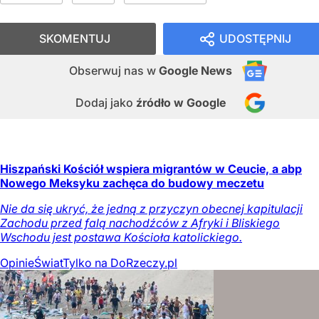
SKOMENTUJ
UDOSTĘPNIJ
Obserwuj nas
w
Google News
Dodaj jako
źródło w Google
Hiszpański Kościół wspiera migrantów w Ceucie, a abp
Nowego Meksyku zachęca do budowy meczetu
Nie da się ukryć, że jedną z przyczyn obecnej kapitulacji
Zachodu przed falą nachodźców z Afryki i Bliskiego
Wschodu jest postawa Kościoła katolickiego.
Opinie
Świat
Tylko na DoRzeczy.pl