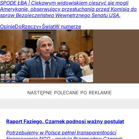
SPODE ŁBA | Ciekawym widowiskiem cieszyć się mogli
Amerykanie, obserwujący przesłuchania przed Komisją do
spraw Bezpieczeństwa Wewnętrznego Senatu USA.
Opinie
DoRzeczy+
Świat
W numerze
Raport Faziego. Czarnek podnosi ważny postulat
Potrzebujemy w Polsce pełnej transparentności
finansowania NGO - apeluje Przemysław Czarnek.