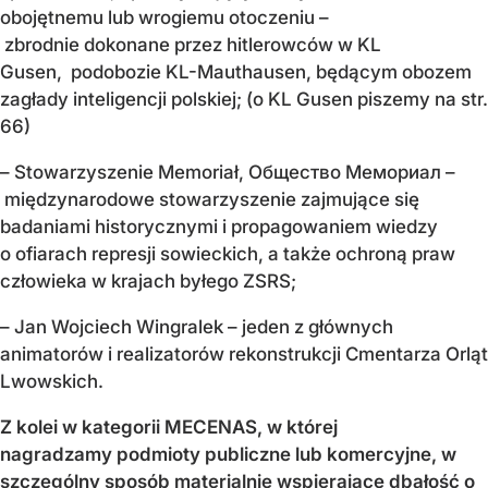
obojętnemu lub wrogiemu otoczeniu –
zbrodnie dokonane przez hitlerowców w KL
Gusen, podobozie KL-Mauthausen, będącym obozem
zagłady inteligencji polskiej; (o KL Gusen piszemy na str.
66)
– Stowarzyszenie Memoriał, Общество Мемориал –
międzynarodowe stowarzyszenie zajmujące się
badaniami historycznymi i propagowaniem wiedzy
o ofiarach represji sowieckich, a także ochroną praw
człowieka w krajach byłego ZSRS;
– Jan Wojciech Wingralek – jeden z głównych
animatorów i realizatorów rekonstrukcji Cmentarza Orląt
Lwowskich.
Z kolei w kategorii
MECENAS,
w której
nagradzamy
podmioty publiczne
lub komercyjne,
w
szczególny
sposób materialnie
wspierające dbałość
o