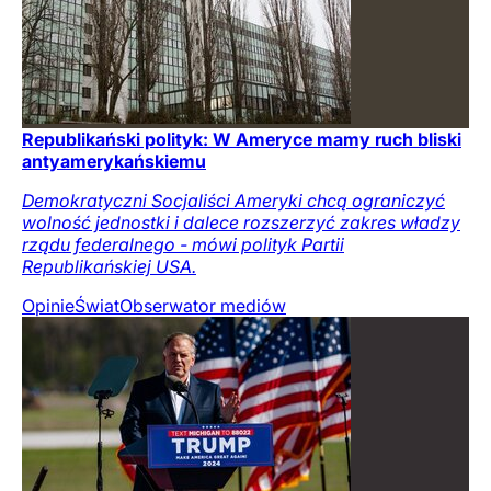
Republikański polityk: W Ameryce mamy ruch bliski
antyamerykańskiemu
Demokratyczni Socjaliści Ameryki chcą ograniczyć
wolność jednostki i dalece rozszerzyć zakres władzy
rządu federalnego - mówi polityk Partii
Republikańskiej USA.
Opinie
Świat
Obserwator mediów