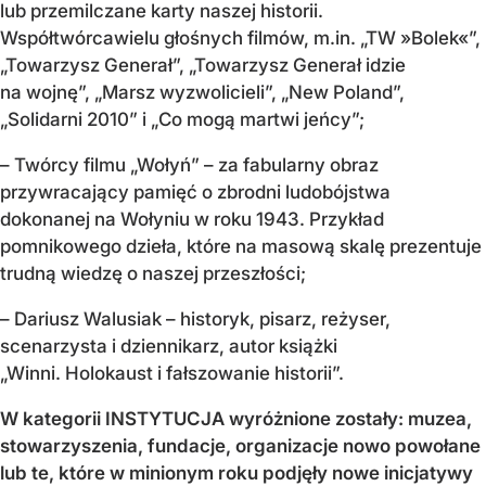
lub przemilczane karty naszej historii.
Współtwórcawielu głośnych filmów, m.in. „TW »Bolek«”,
„Towarzysz Generał”, „Towarzysz Generał idzie
na wojnę”, „Marsz wyzwolicieli”, „New Poland”,
„Solidarni 2010” i „Co mogą martwi jeńcy”;
– Twórcy filmu „Wołyń” – za fabularny obraz
przywracający pamięć o zbrodni ludobójstwa
dokonanej na Wołyniu w roku 1943. Przykład
pomnikowego dzieła, które na masową skalę prezentuje
trudną wiedzę o naszej przeszłości;
– Dariusz Walusiak – historyk, pisarz, reżyser,
scenarzysta i dziennikarz, autor książki
„Winni. Holokaust i fałszowanie historii”.
W kategorii INSTYTUCJA
wyróżnione zostały: muzea,
stowarzyszenia,
fundacje, organizacje nowo
powołane
lub te, które w minionym roku
podjęły nowe inicjatywy