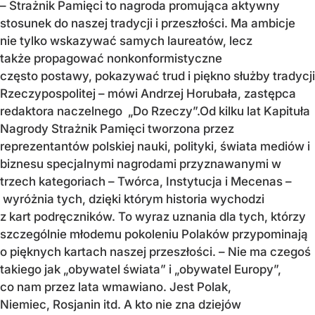
– Strażnik Pamięci to nagroda promująca aktywny
stosunek do naszej tradycji i przeszłości. Ma ambicje
nie tylko wskazywać samych laureatów, lecz
także propagować nonkonformistyczne
często postawy, pokazywać trud i piękno służby tradycji
Rzeczypospolitej – mówi Andrzej Horubała, zastępca
redaktora naczelnego „Do Rzeczy”.Od kilku lat Kapituła
Nagrody Strażnik Pamięci tworzona przez
reprezentantów polskiej nauki, polityki, świata mediów i
biznesu specjalnymi nagrodami przyznawanymi w
trzech kategoriach – Twórca, Instytucja i Mecenas –
wyróżnia tych, dzięki którym historia wychodzi
z kart podręczników. To wyraz uznania dla tych, którzy
szczególnie młodemu pokoleniu Polaków przypominają
o pięknych kartach naszej przeszłości. – Nie ma czegoś
takiego jak „obywatel świata” i „obywatel Europy”,
co nam przez lata wmawiano. Jest Polak,
Niemiec, Rosjanin itd. A kto nie zna dziejów