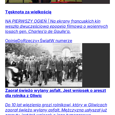
Tęsknota za wielkością
NA PIERWSZY OGIEŃ | Na ekrany francuskich kin
weszła dwuczęściowa epopeja filmowa o wojennych
losach gen. Charles’a de Gaulle’a.
Opinie
DoRzeczy+
Świat
W numerze
Zaorał świeżo wylany asfalt. Jest wniosek o areszt
dla rolnika z Gliwic
Do 10 lat więzienia grozi rolnikowi, który w Gliwicach
zaorał świeżo wylany asfalt. Mężczyzna usłyszał już