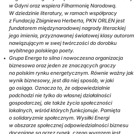
w Gdyni oraz wspiera Filharmonię Narodową.
W dziedzinie literatury, w ramach współpracy
z Fundacją Zbigniewa Herberta, PKN ORLEN jest
fundatorem międzynarodowej nagrody literackiej
jego imienia, przyznawanej światowej klasy autorom
nawiązującym w swej twórczości do dorobku
wybitnego polskiego poety.
Grupa Energa to silna i nowoczesna organizacja
biznesowa oraz jeden ze znaczących graczy
na polskim rynku energetycznym. Równie ważny jak
wynik biznesowy, jest dla niej sposób, w jaki
go osiąga. Oznacza to, że odpowiedzialnie
podchodzi nie tylko do własnej działalności
gospodarczej, ale także życia społeczności
lokalnych, wśród których funkcjonuje. Pamięta
o solidaryzmie społecznym. Wysiłki Energi
w obszarze społecznej odpowiedzialności biznesu
doceniane są przez rynek, czego wyrazem jest