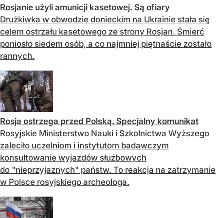
Rosjanie użyli amunicji kasetowej. Są ofiary
Drużkiwka w obwodzie donieckim na Ukrainie stała się
celem ostrzału kasetowego ze strony Rosjan. Śmierć
poniosło siedem osób, a co najmniej piętnaście zostało
rannych.
Rosja ostrzega przed Polską. Specjalny komunikat
Rosyjskie Ministerstwo Nauki i Szkolnictwa Wyższego
zaleciło uczelniom i instytutom badawczym
konsultowanie wyjazdów służbowych
do "nieprzyjaznych" państw. To reakcja na zatrzymanie
w Polsce rosyjskiego archeologa.