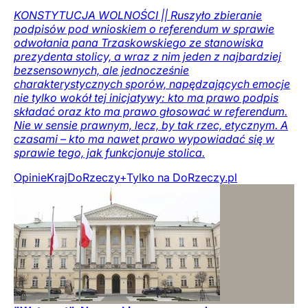
KONSTYTUCJA WOLNOŚCI || Ruszyło zbieranie
podpisów pod wnioskiem o referendum w sprawie
odwołania pana Trzaskowskiego ze stanowiska
prezydenta stolicy, a wraz z nim jeden z najbardziej
bezsensownych, ale jednocześnie
charakterystycznych sporów, napędzających emocje
nie tylko wokół tej inicjatywy: kto ma prawo podpis
składać oraz kto ma prawo głosować w referendum.
Nie w sensie prawnym, lecz, by tak rzec, etycznym. A
czasami – kto ma nawet prawo wypowiadać się w
sprawie tego, jak funkcjonuje stolica.
Opinie
Kraj
DoRzeczy+
Tylko na DoRzeczy.pl