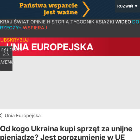
ROZWIŃ
▼
KRAJ
ŚWIAT
OPINIE
HISTORIA
TYGODNIK
KSIĄŻKI
WIDEO
DO
RZECZY+
WSPIERAJ
SUBSKRYBUJ
UNIA EUROPEJSKA
ZALOGUJ
MENU
Unia Europejska
Od kogo Ukraina kupi sprzęt za unijne
pieniądze? Jest porozumienie w UE