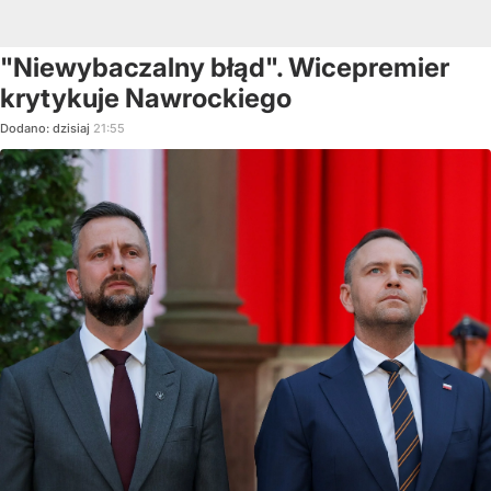
"Niewybaczalny błąd". Wicepremier
krytykuje Nawrockiego
Dodano:
dzisiaj
21:55