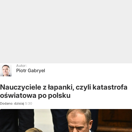
Autor:
Piotr Gabryel
Nauczyciele z łapanki, czyli katastrofa
oświatowa po polsku
Dodano:
dzisiaj
5:30