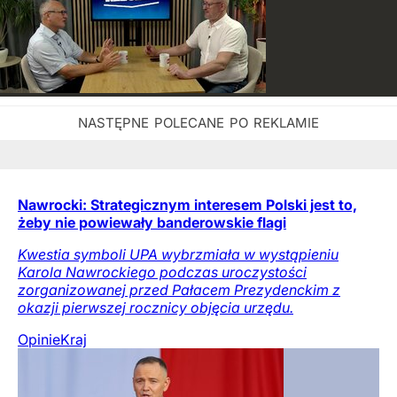
Nawrocki: Strategicznym interesem Polski jest to,
żeby nie powiewały banderowskie flagi
Kwestia symboli UPA wybrzmiała w wystąpieniu
Karola Nawrockiego podczas uroczystości
zorganizowanej przed Pałacem Prezydenckim z
okazji pierwszej rocznicy objęcia urzędu.
Opinie
Kraj