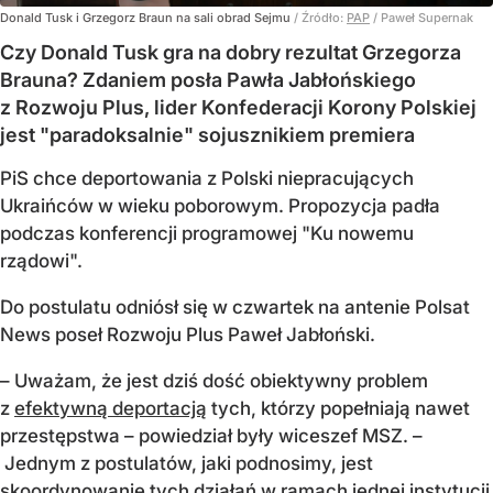
Donald Tusk i Grzegorz Braun na sali obrad Sejmu
/ Źródło:
PAP
/
Paweł Supernak
Czy Donald Tusk gra na dobry rezultat Grzegorza
Brauna? Zdaniem posła Pawła Jabłońskiego
z Rozwoju Plus, lider Konfederacji Korony Polskiej
jest "paradoksalnie" sojusznikiem premiera
PiS chce deportowania z Polski niepracujących
Ukraińców w wieku poborowym. Propozycja padła
podczas konferencji programowej "Ku nowemu
rządowi".
Do postulatu odniósł się w czwartek na antenie Polsat
News poseł Rozwoju Plus Paweł Jabłoński.
– Uważam, że jest dziś dość obiektywny problem
z
efektywną deportacją
tych, którzy popełniają nawet
przestępstwa – powiedział były wiceszef MSZ. –
Jednym z postulatów, jaki podnosimy, jest
skoordynowanie tych działań w ramach jednej instytucji