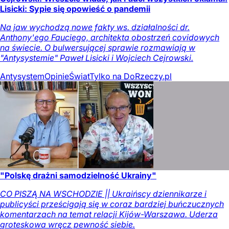
Lisicki: Sypie się opowieść o pandemii
Na jaw wychodzą nowe fakty ws. działalności dr.
Anthony'ego Fauciego, architekta obostrzeń covidowych
na świecie. O bulwersującej sprawie rozmawiają w
"Antysystemie" Paweł Lisicki i Wojciech Cejrowski.
Antysystem
Opinie
Świat
Tylko na DoRzeczy.pl
"Polskę drażni samodzielność Ukrainy"
CO PISZĄ NA WSCHODZIE || Ukraińscy dziennikarze i
publicyści prześcigają się w coraz bardziej buńczucznych
komentarzach na temat relacji Kijów-Warszawa. Uderza
groteskowa wręcz pewność siebie.