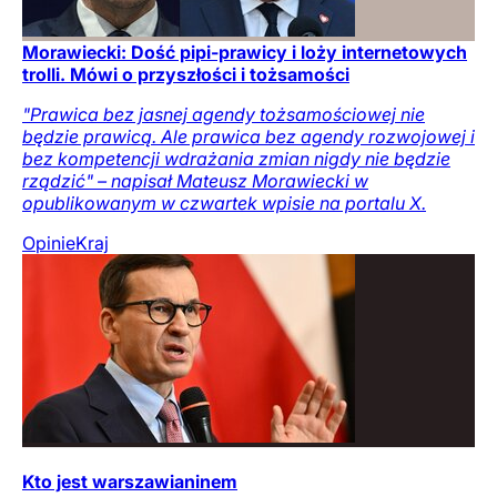
Morawiecki: Dość pipi-prawicy i loży internetowych
trolli. Mówi o przyszłości i tożsamości
"Prawica bez jasnej agendy tożsamościowej nie
będzie prawicą. Ale prawica bez agendy rozwojowej i
bez kompetencji wdrażania zmian nigdy nie będzie
rządzić" – napisał Mateusz Morawiecki w
opublikowanym w czwartek wpisie na portalu X.
Opinie
Kraj
Kto jest warszawianinem