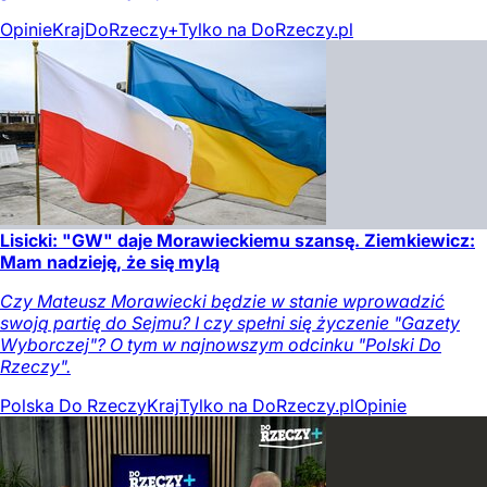
Opinie
Kraj
DoRzeczy+
Tylko na DoRzeczy.pl
Lisicki: "GW" daje Morawieckiemu szansę. Ziemkiewicz:
Mam nadzieję, że się mylą
Czy Mateusz Morawiecki będzie w stanie wprowadzić
swoją partię do Sejmu? I czy spełni się życzenie "Gazety
Wyborczej"? O tym w najnowszym odcinku "Polski Do
Rzeczy".
Polska Do Rzeczy
Kraj
Tylko na DoRzeczy.pl
Opinie