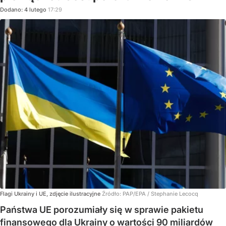
Dodano:
4
lutego
17:29
Flagi Ukrainy i UE, zdjęcie ilustracyjne
Źródło:
PAP/EPA
/
Stephanie Lecocq
Państwa UE porozumiały się w sprawie pakietu
finansowego dla Ukrainy o wartości 90 miliardów