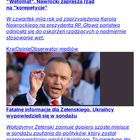
"Wetomat". Nawrocki zaprasza rząd
na "korepetycje"
W czwartek mija rok od zaprzysiężenia Karola
Nawrockiego na prezydenta RP. Głowa państwa
odniosła się do oskarżeń rządzących o nadmiernie
stosowanie wet.
Kraj
Opinie
Obserwator mediów
Fatalne informacje dla Zełenskiego. Ukraińcy
wypowiedzieli się w sondażu
Wołodymyr Zełenski zajmuje dopiero szóste miejsce
w sondażu zaufania do polityków, który został
przeprowadzony wśród Ukraińców. To niejedyna zła