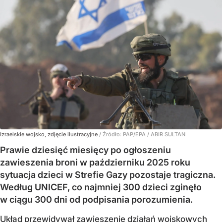
Izraelskie wojsko, zdjęcie ilustracyjne
/ Źródło:
PAP/EPA
/
ABIR SULTAN
Prawie dziesięć miesięcy po ogłoszeniu
zawieszenia broni w październiku 2025 roku
sytuacja dzieci w Strefie Gazy pozostaje tragiczna.
Według UNICEF, co najmniej 300 dzieci zginęło
w ciągu 300 dni od podpisania porozumienia.
Układ przewidywał zawieszenie działań wojskowych