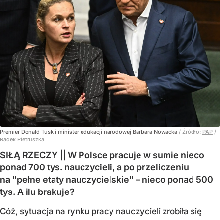
Premier Donald Tusk i minister edukacji narodowej Barbara Nowacka
/ Źródło:
PAP
/
Radek Pietruszka
SIŁĄ RZECZY || W Polsce pracuje w sumie nieco
ponad 700 tys. nauczycieli, a po przeliczeniu
na "pełne etaty nauczycielskie" – nieco ponad 500
tys. A ilu brakuje?
Cóż, sytuacja na rynku pracy nauczycieli zrobiła się