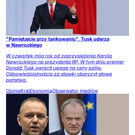
"Pamiętajcie przy tankowaniu". Tusk uderza
w Nawrockiego
W czwartek mija rok od zaprzysiężenia Karola
Nawrockiego na prezydenta RP. W tym dniu premier
Donald Tusk zwrócił uwagę na ceny paliw.
Odpowiedzialnością za stawki obarczył głowę
państwa.
Opinie
Kraj
Ekonomia
Obserwator mediów