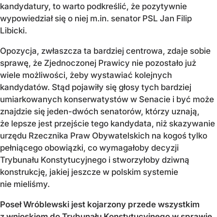
kandydatury, to warto podkreślić, że pozytywnie
wypowiedział się o niej m.in. senator PSL Jan Filip
Libicki.
Opozycja, zwłaszcza ta bardziej centrowa, zdaje sobie
sprawę, że Zjednoczonej Prawicy nie pozostało już
wiele możliwości, żeby wystawiać kolejnych
kandydatów. Stąd pojawiły się głosy tych bardziej
umiarkowanych konserwatystów w Senacie i być może
znajdzie się jeden-dwóch senatorów, którzy uznają,
że lepsze jest przejście tego kandydata, niż skazywanie
urzędu Rzecznika Praw Obywatelskich na kogoś tylko
pełniącego obowiązki, co wymagałoby decyzji
Trybunału Konstytucyjnego i stworzyłoby dziwną
konstrukcję, jakiej jeszcze w polskim systemie
nie mieliśmy.
Poseł Wróblewski jest kojarzony przede wszystkim
z wnioskiem do Trybunału Konstytucyjnego w sprawie