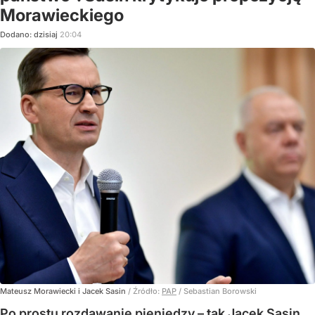
Morawieckiego
Dodano:
dzisiaj
20:04
Mateusz Morawiecki i Jacek Sasin
/ Źródło:
PAP
/
Sebastian Borowski
Po prostu rozdawanie pieniędzy – tak Jacek Sasin