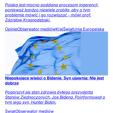
Polska jest mocno poddana procesom ingerencji,
ponieważ bardzo niewiele zrobiła, aby o tym
problemie mówić i go rozwiązać - mówi prof.
Zdzisław Krasnodębski.
Opinie
Obserwator mediów
Kraj
Świat
Unia Europejska
Niepokojące wieści o Bidenie. Syn ujawnia: Nie jest
dobrze
Pogorszył się stan zdrowia byłego prezydenta
Stanów Zjednoczonych, Joe Bidena. Poinformował o
tym jego syn, Hunter Biden.
Świat
Obserwator mediów