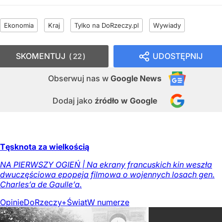
Ekonomia
Kraj
Tylko na DoRzeczy.pl
Wywiady
SKOMENTUJ
UDOSTĘPNIJ
22
Obserwuj nas
w
Google News
Dodaj jako
źródło w Google
Tęsknota za wielkością
NA PIERWSZY OGIEŃ | Na ekrany francuskich kin weszła
dwuczęściowa epopeja filmowa o wojennych losach gen.
Charles’a de Gaulle’a.
Opinie
DoRzeczy+
Świat
W numerze