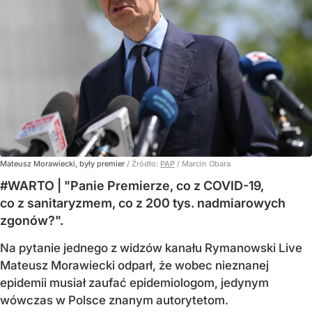
Mateusz Morawiecki, były premier
/ Źródło:
PAP
/
Marcin Obara
#WARTO | "Panie Premierze, co z COVID-19,
co z sanitaryzmem, co z 200 tys. nadmiarowych
zgonów?".
Na pytanie jednego z widzów kanału Rymanowski Live
Mateusz Morawiecki odparł, że wobec nieznanej
epidemii musiał zaufać epidemiologom, jedynym
wówczas w Polsce znanym autorytetom.