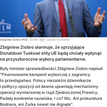
Zbigniew Ziobro (PiS)
/ Źródło:
PAP
/
Leszek Szymański
Zbigniew Ziobro alarmuje, że sprzyjające
Donaldowi Tuskowi elity UE będą chciały wpłynąć
na przyszłoroczne wybory parlamentarne.
Były minister sprawiedliwości Zbigniew Ziobro napisał:
"Finansowanie kampanii wyborczej z zagranicy
to przestępstwo. Polscy niezależni dziennikarze
i politycy opozycji od dawna ujawniają mechanizmy
operacji wymierzonej w rząd Zjednoczonej Prawicy.
Padały konkretne nazwiska. I co? Nic. Ani prokuratura
Bodnara, ani Żurka nawet nie drgnęła".