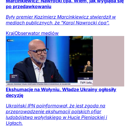
Marcinkiewicz: Nawrocki ćpa. Wiem, jak wygląda się
po przedawkowaniu
Były premier Kazimierz Marcinkiewicz stwierdził w
mediach publicznych, że "Karol Nawrocki ćpa".
Kraj
Obserwator mediów
Ekshumacje na Wołyniu. Władze Ukrainy ogłosiły
decyzję
Ukraiński IPN poinformował, że jest zgoda na
przeprowadzenie ekshumacji polskich ofiar
ludobójstwa wołyńskiego w Hucie Pieniackiej i
Ugłach.