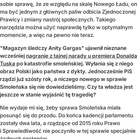
sobie sprawę, że ze względu na skalę Nowego Ładu, on
ma być jednym z głównych paliw odbicia Zjednoczonej
Prawicy i zmiany nastrój społecznych. Takiego
narzędzia można użyć naprawdę tylko w optymalnym
momencie, a więc na pewno nie teraz.
"Magazyn śledczy Anity Gargas" ujawnił nieznane
wcześniej
nagranie z tajnej narady u premiera Donalda
Tuska
po katastrofie smoleńskiej. Wyłania się z niego
obraz Polski jako państwa z dykty. Jednocześnie PiS
rządzi już szósty rok, a niczego nowego w sprawie
Smoleńska się nie dowiedzieliśmy. Czy ta władza jest
jeszcze w stanie wyjaśnić tę tragedię?
Nie wydaje mi się, żeby sprawa Smoleńska miała
posunąć się do przodu. Do końca kadencji parlamentu
zostały dwa lata, a rządzące od 2015 roku Prawo
i Sprawiedliwość nie poczyniło w tej sprawie specjalnie
żadnych postępów.