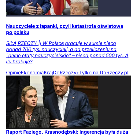
Nauczyciele z łapanki, czyli katastrofa oświatowa
po polsku
SIŁĄ RZECZY || W Polsce pracuje w sumie nieco
ponad 700 tys. nauczycieli, a po przeliczeniu na
"pełne etaty nauczycielskie" – nieco ponad 500 tys. A
ilu brakuje?
Opinie
Ekonomia
Kraj
DoRzeczy+
Tylko na DoRzeczy.pl
Raport Faziego. Krasnodębski: Ingerencja była duża