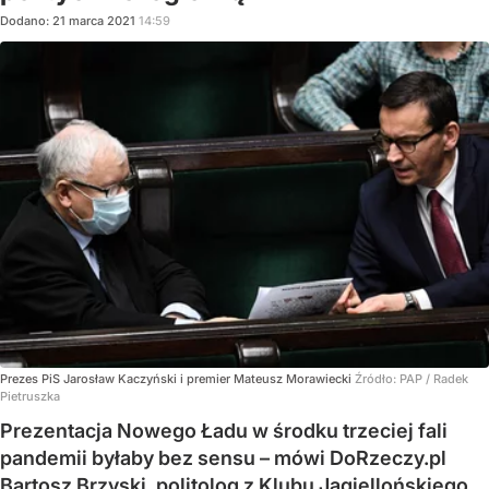
Dodano:
21
marca
2021
14:59
Prezes PiS Jarosław Kaczyński i premier Mateusz Morawiecki
Źródło:
PAP
/
Radek
Pietruszka
Prezentacja Nowego Ładu w środku trzeciej fali
pandemii byłaby bez sensu – mówi DoRzeczy.pl
Bartosz Brzyski, politolog z Klubu Jagiellońskiego.