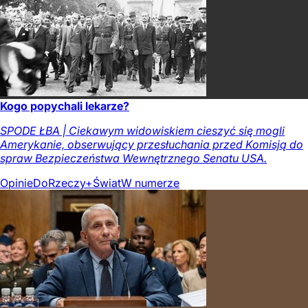
Kogo popychali lekarze?
SPODE ŁBA | Ciekawym widowiskiem cieszyć się mogli
Amerykanie, obserwujący przesłuchania przed Komisją do
spraw Bezpieczeństwa Wewnętrznego Senatu USA.
Opinie
DoRzeczy+
Świat
W numerze