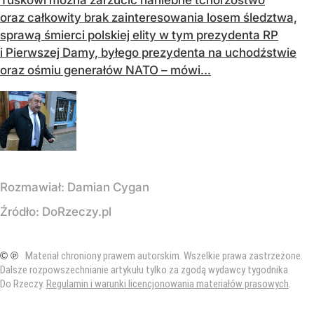
oraz całkowity brak zainteresowania losem śledztwa,
sprawą śmierci polskiej elity w tym prezydenta RP
i Pierwszej Damy, byłego prezydenta na uchodźstwie
oraz ośmiu generałów NATO – mówi...
Rozmawiał:
Damian Cygan
Źródło:
DoRzeczy.pl
© ℗
Materiał chroniony prawem autorskim. Wszelkie prawa zastrzeżone.
Dalsze rozpowszechnianie artykułu tylko za zgodą wydawcy tygodnika
Do Rzeczy.
Regulamin i warunki licencjonowania materiałów prasowych
.