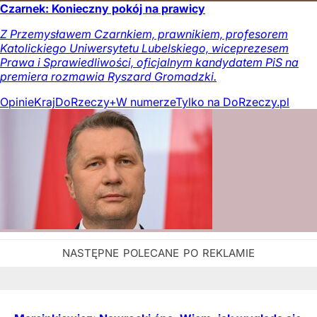
Czarnek: Konieczny pokój na prawicy
Z Przemysławem Czarnkiem, prawnikiem, profesorem
Katolickiego Uniwersytetu Lubelskiego, wiceprezesem
Prawa i Sprawiedliwości, oficjalnym kandydatem PiS na
premiera rozmawia Ryszard Gromadzki.
Opinie
Kraj
DoRzeczy+
W numerze
Tylko na DoRzeczy.pl