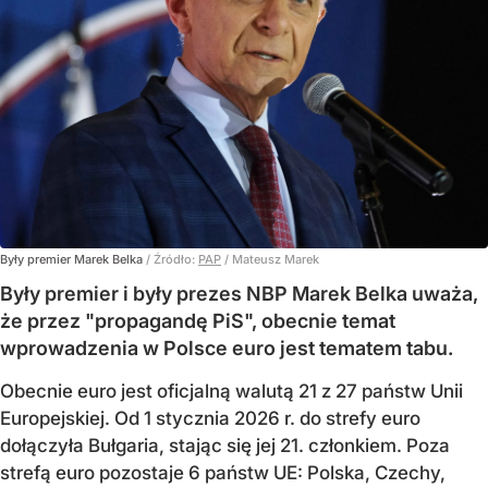
Były premier Marek Belka
/ Źródło:
PAP
/
Mateusz Marek
Były premier i były prezes NBP Marek Belka uważa,
że przez "propagandę PiS", obecnie temat
wprowadzenia w Polsce euro jest tematem tabu.
Obecnie euro jest oficjalną walutą 21 z 27 państw Unii
Europejskiej. Od 1 stycznia 2026 r. do strefy euro
dołączyła Bułgaria, stając się jej 21. członkiem.
Poza
strefą euro pozostaje 6 państw UE:
Polska, Czechy,