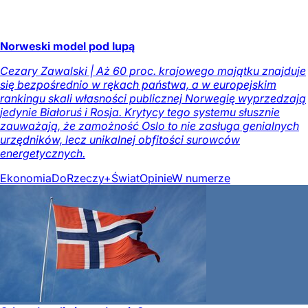
Norweski model pod lupą
Cezary Zawalski | Aż 60 proc. krajowego majątku znajduje
się bezpośrednio w rękach państwa, a w europejskim
rankingu skali własności publicznej Norwegię wyprzedzają
jedynie Białoruś i Rosja. Krytycy tego systemu słusznie
zauważają, że zamożność Oslo to nie zasługa genialnych
urzędników, lecz unikalnej obfitości surowców
energetycznych.
Ekonomia
DoRzeczy+
Świat
Opinie
W numerze