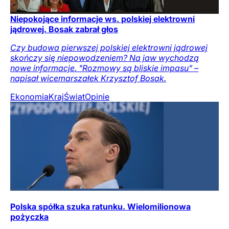
Niepokojące informacje ws. polskiej elektrowni
jądrowej. Bosak zabrał głos
Czy budowa pierwszej polskiej elektrowni jądrowej
skończy się niepowodzeniem? Na jaw wychodzą
nowe informacje. "Rozmowy są bliskie impasu” –
napisał wicemarszałek Krzysztof Bosak.
Ekonomia
Kraj
Świat
Opinie
Polska spółka szuka ratunku. Wielomilionowa
pożyczka