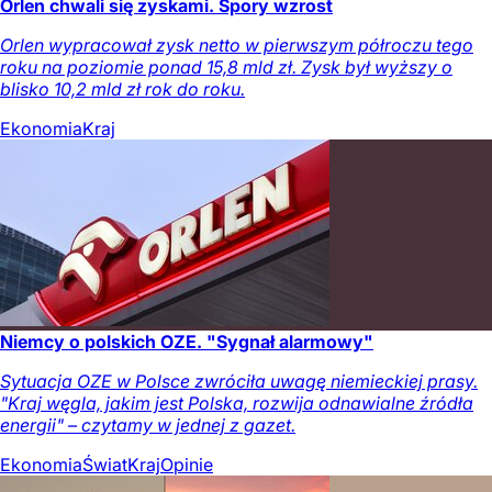
Orlen chwali się zyskami. Spory wzrost
Orlen wypracował zysk netto w pierwszym półroczu tego
roku na poziomie ponad 15,8 mld zł. Zysk był wyższy o
blisko 10,2 mld zł rok do roku.
Ekonomia
Kraj
Niemcy o polskich OZE. "Sygnał alarmowy"
Sytuacja OZE w Polsce zwróciła uwagę niemieckiej prasy.
"Kraj węgla, jakim jest Polska, rozwija odnawialne źródła
energii" – czytamy w jednej z gazet.
Ekonomia
Świat
Kraj
Opinie