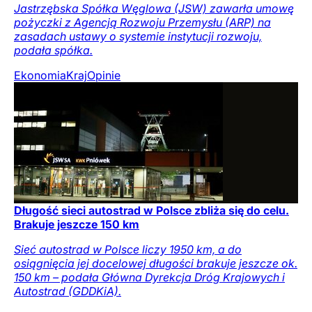
Jastrzębska Spółka Węglowa (JSW) zawarła umowę
pożyczki z Agencją Rozwoju Przemysłu (ARP) na
zasadach ustawy o systemie instytucji rozwoju,
podała spółka.
Ekonomia
Kraj
Opinie
Długość sieci autostrad w Polsce zbliża się do celu.
Brakuje jeszcze 150 km
Sieć autostrad w Polsce liczy 1950 km, a do
osiągnięcia jej docelowej długości brakuje jeszcze ok.
150 km – podała Główna Dyrekcja Dróg Krajowych i
Autostrad (GDDKiA).