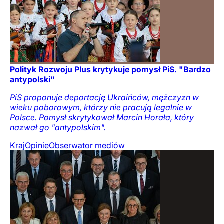
Polityk Rozwoju Plus krytykuje pomysł PiS. "Bardzo
antypolski"
PiS proponuje deportację Ukraińców, mężczyzn w
wieku poborowym, którzy nie pracują legalnie w
Polsce. Pomysł skrytykował Marcin Horała, który
nazwał go "antypolskim".
Kraj
Opinie
Obserwator mediów