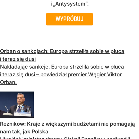
i „Antysystem”.
WYPRÓBUJ
Orban o sankcjach: Europa strzeliła sobie w płuca
i teraz się dusi
Nakładając sankcje, Europa strzeliła sobie w płuca
i teraz się dusi – powiedział premier Węgier Viktor
Orban.
Reznikow: Kraje z większymi budżetami nie pomagają
nam tak, jak Polska