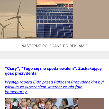
"Ciary", "Tego się nie spodziewałem". Zaskakujący
gość prezydenta
Występ rapera Eldo przed Pałacem Prezydenckim był
wielkim zaskoczeniem. Internet zalała fala
komentarzy.