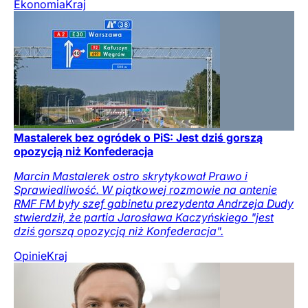
Ekonomia
Kraj
Mastalerek bez ogródek o PiS: Jest dziś gorszą
opozycją niż Konfederacja
Marcin Mastalerek ostro skrytykował Prawo i
Sprawiedliwość. W piątkowej rozmowie na antenie
RMF FM były szef gabinetu prezydenta Andrzeja Dudy
stwierdził, że partia Jarosława Kaczyńskiego "jest
dziś gorszą opozycją niż Konfederacja".
Opinie
Kraj