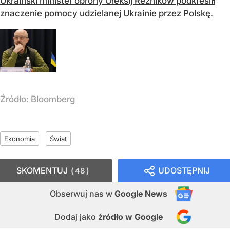
Ukraiński minister obrony Ołeksij Reznikow podkreślił
znaczenie pomocy udzielanej Ukrainie przez Polskę.
Źródło:
Bloomberg
Ekonomia
Świat
SKOMENTUJ
UDOSTĘPNIJ
48
Obserwuj nas
w
Google News
Dodaj jako
źródło w Google