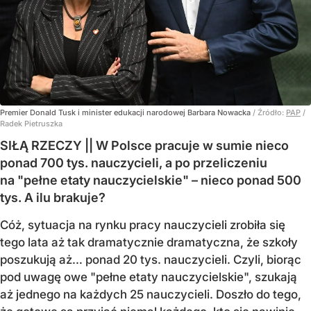
Premier Donald Tusk i minister edukacji narodowej Barbara Nowacka
/ Źródło:
PAP
/
Radek Pietruszka
SIŁĄ RZECZY || W Polsce pracuje w sumie nieco
ponad 700 tys. nauczycieli, a po przeliczeniu
na "pełne etaty nauczycielskie" – nieco ponad 500
tys. A ilu brakuje?
Cóż, sytuacja na rynku pracy nauczycieli zrobiła się
tego lata aż tak dramatycznie dramatyczna, że szkoły
poszukują aż… ponad 20 tys. nauczycieli. Czyli, biorąc
pod uwagę owe "pełne etaty nauczycielskie", szukają
aż jednego na każdych 25 nauczycieli. Doszło do tego,