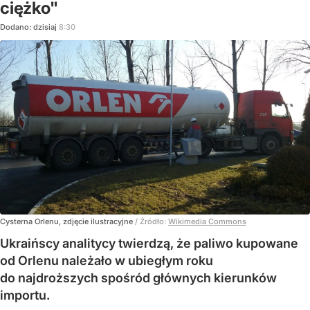
ciężko"
Dodano:
dzisiaj
8:30
Cysterna Orlenu, zdjęcie ilustracyjne
/ Źródło:
Wikimedia Commons
Ukraińscy analitycy twierdzą, że paliwo kupowane
od Orlenu należało w ubiegłym roku
do najdroższych spośród głównych kierunków
importu.