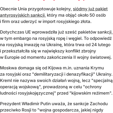
Obecnie Unia przygotowuje kolejny,
siódmy już pakiet
antyrosyjskich sankcji
, który ma objąć około 50 osób
i firm oraz uderzyć w import rosyjskiego złota.
Dotychczas UE wprowadziła już sześć pakietów sankcji,
w tym embargo na rosyjską ropę i węgiel. To odpowiedź
na rosyjską inwazję na Ukrainę, która trwa od 24 lutego
i przekształciła się w największy konflikt zbrojny
w Europie od momentu zakończenia II wojny światowej.
Moskwa domaga się od Kijowa m.in. uznania Krymu
za rosyjski oraz "demilitaryzacji i denazyfikacji" Ukrainy.
Kreml nie nazywa swoich działań wojną, lecz "specjalną
operacją wojskową", prowadzoną w celu "ochrony
ludności rosyjskojęzycznej" przed "kijowskim reżimem".
Prezydent Władimir Putin uważa, że sankcje Zachodu
przeciwko Rosji to "wojna gospodarcza, jakiej nigdy