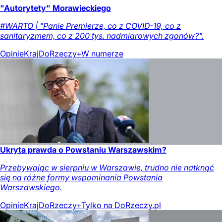
"Autorytety" Morawieckiego
#WARTO | "Panie Premierze, co z COVID-19, co z
sanitaryzmem, co z 200 tys. nadmiarowych zgonów?".
Opinie
Kraj
DoRzeczy+
W numerze
Ukryta prawda o Powstaniu Warszawskim?
Przebywając w sierpniu w Warszawie, trudno nie natknąć
się na różne formy wspominania Powstania
Warszawskiego.
Opinie
Kraj
DoRzeczy+
Tylko na DoRzeczy.pl