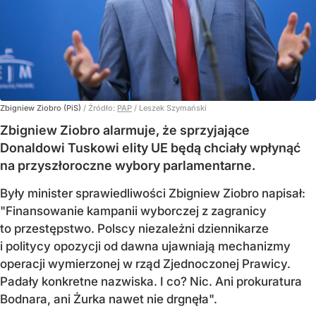
Zbigniew Ziobro (PiS)
/ Źródło:
PAP
/
Leszek Szymański
Zbigniew Ziobro alarmuje, że sprzyjające
Donaldowi Tuskowi elity UE będą chciały wpłynąć
na przyszłoroczne wybory parlamentarne.
Były minister sprawiedliwości Zbigniew Ziobro napisał:
"Finansowanie kampanii wyborczej z zagranicy
to przestępstwo. Polscy niezależni dziennikarze
i politycy opozycji od dawna ujawniają mechanizmy
operacji wymierzonej w rząd Zjednoczonej Prawicy.
Padały konkretne nazwiska. I co? Nic. Ani prokuratura
Bodnara, ani Żurka nawet nie drgnęła".