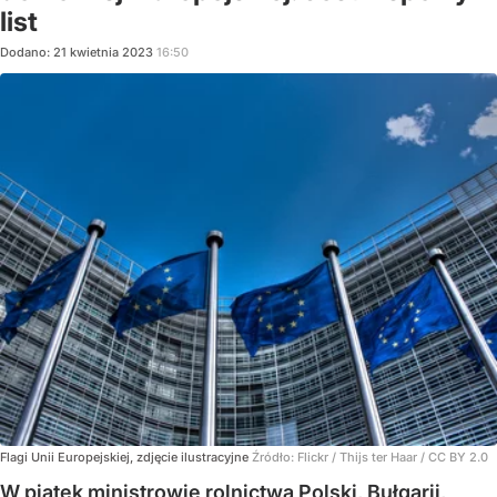
list
Dodano:
21
kwietnia
2023
16:50
Flagi Unii Europejskiej, zdjęcie ilustracyjne
Źródło:
Flickr
/
Thijs ter Haar / CC BY 2.0
W piątek ministrowie rolnictwa Polski, Bułgarii,