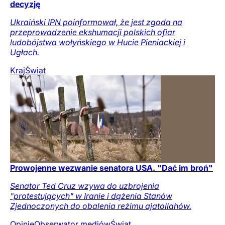
decyzję
Ukraiński IPN poinformował, że jest zgoda na
przeprowadzenie ekshumacji polskich ofiar
ludobójstwa wołyńskiego w Hucie Pieniackiej i
Ugłach.
Kraj
Świat
Prowojenne wezwanie senatora USA. "Dać im broń"
Senator Ted Cruz wzywa do uzbrojenia
"protestujących" w Iranie i dążenia Stanów
Zjednoczonych do obalenia reżimu ajatollahów.
Opinie
Obserwator mediów
Świat