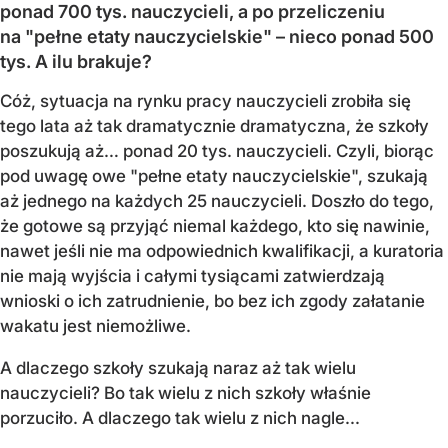
ponad 700 tys. nauczycieli, a po przeliczeniu
na "pełne etaty nauczycielskie" – nieco ponad 500
tys. A ilu brakuje?
Cóż, sytuacja na rynku pracy nauczycieli zrobiła się
tego lata aż tak dramatycznie dramatyczna, że szkoły
poszukują aż… ponad 20 tys. nauczycieli. Czyli, biorąc
pod uwagę owe "pełne etaty nauczycielskie", szukają
aż jednego na każdych 25 nauczycieli. Doszło do tego,
że gotowe są przyjąć niemal każdego, kto się nawinie,
nawet jeśli nie ma odpowiednich kwalifikacji, a kuratoria
nie mają wyjścia i całymi tysiącami zatwierdzają
wnioski o ich zatrudnienie, bo bez ich zgody załatanie
wakatu jest niemożliwe.
A dlaczego szkoły szukają naraz aż tak wielu
nauczycieli? Bo tak wielu z nich szkoły właśnie
porzuciło. A dlaczego tak wielu z nich nagle...