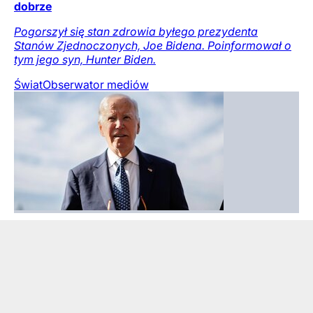
dobrze
Pogorszył się stan zdrowia byłego prezydenta
Stanów Zjednoczonych, Joe Bidena. Poinformował o
tym jego syn, Hunter Biden.
Świat
Obserwator mediów