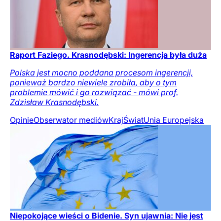
Raport Faziego. Krasnodębski: Ingerencja była duża
Polska jest mocno poddana procesom ingerencji,
ponieważ bardzo niewiele zrobiła, aby o tym
problemie mówić i go rozwiązać - mówi prof.
Zdzisław Krasnodębski.
Opinie
Obserwator mediów
Kraj
Świat
Unia Europejska
Niepokojące wieści o Bidenie. Syn ujawnia: Nie jest