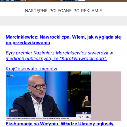
Marcinkiewicz: Nawrocki ćpa. Wiem, jak wygląda się
po przedawkowaniu
Były premier Kazimierz Marcinkiewicz stwierdził w
mediach publicznych, że "Karol Nawrocki ćpa".
Kraj
Obserwator mediów
Ekshumacje na Wołyniu. Władze Ukrainy ogłosiły