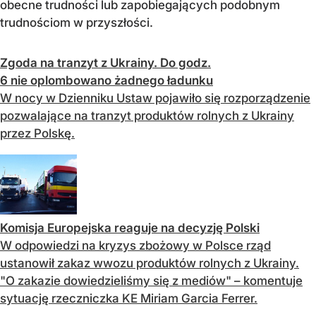
obecne trudności lub zapobiegających podobnym
trudnościom w przyszłości.
Zgoda na tranzyt z Ukrainy. Do godz.
6 nie oplombowano żadnego ładunku
W nocy w Dzienniku Ustaw pojawiło się rozporządzenie
pozwalające na tranzyt produktów rolnych z Ukrainy
przez Polskę.
Komisja Europejska reaguje na decyzję Polski
W odpowiedzi na kryzys zbożowy w Polsce rząd
ustanowił zakaz wwozu produktów rolnych z Ukrainy.
"O zakazie dowiedzieliśmy się z mediów" – komentuje
sytuację rzeczniczka KE Miriam Garcia Ferrer.