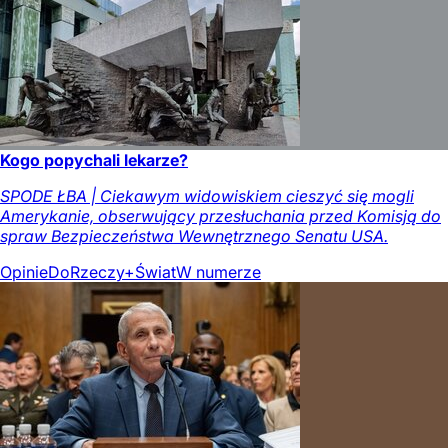
Kogo popychali lekarze?
SPODE ŁBA | Ciekawym widowiskiem cieszyć się mogli
Amerykanie, obserwujący przesłuchania przed Komisją do
spraw Bezpieczeństwa Wewnętrznego Senatu USA.
Opinie
DoRzeczy+
Świat
W numerze