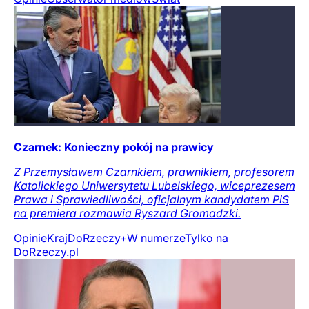
Czarnek: Konieczny pokój na prawicy
Z Przemysławem Czarnkiem, prawnikiem, profesorem
Katolickiego Uniwersytetu Lubelskiego, wiceprezesem
Prawa i Sprawiedliwości, oficjalnym kandydatem PiS
na premiera rozmawia Ryszard Gromadzki.
Opinie
Kraj
DoRzeczy+
W numerze
Tylko na
DoRzeczy.pl