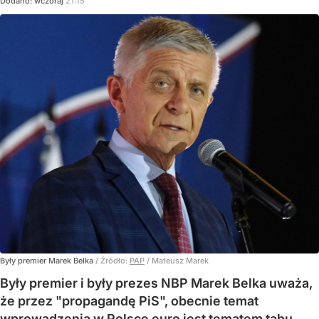
Dodano:
wczoraj
21:15
Były premier Marek Belka
/ Źródło:
PAP
/
Mateusz Marek
Były premier i były prezes NBP Marek Belka uważa,
że przez "propagandę PiS", obecnie temat
wprowadzenia w Polsce euro jest tematem tabu.