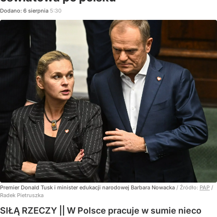
Dodano:
6
sierpnia
5:30
Premier Donald Tusk i minister edukacji narodowej Barbara Nowacka
/ Źródło:
PAP
/
Radek Pietruszka
SIŁĄ RZECZY || W Polsce pracuje w sumie nieco