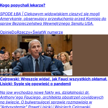
Kogo popychali lekarze?
SPODE ŁBA | Ciekawym widowiskiem cieszyć się mogli
Amerykanie, obserwujący przesłuchania przed Komisją do
spraw Bezpieczeństwa Wewnętrznego Senatu USA.
Opinie
DoRzeczy+
Świat
W numerze
Cejrowski: Wreszcie widać, jak Fauci wszystkich okłamał.
Lisicki: Sypie się opowieść o pandemii
Na jaw wychodzą nowe fakty ws. działalności dr.
Anthony'ego Fauciego, architekta obostrzeń covidowych
na świecie. O bulwersującej sprawie rozmawiają w
"Antysystemie" Paweł Lisicki i Wojciech Cejrowski.