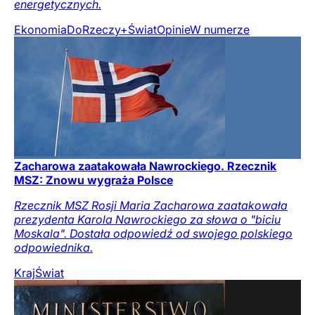
energetycznych.
Ekonomia
DoRzeczy+
Świat
Opinie
W numerze
Zacharowa zaatakowała Nawrockiego. Rzecznik
MSZ: Znowu wygraża Polsce
Rzecznik MSZ Rosji Maria Zacharowa zaatakowała
prezydenta Karola Nawrockiego za słowa o "biciu
Moskala". Dostała odpowiedź od swojego polskiego
odpowiednika.
Kraj
Świat