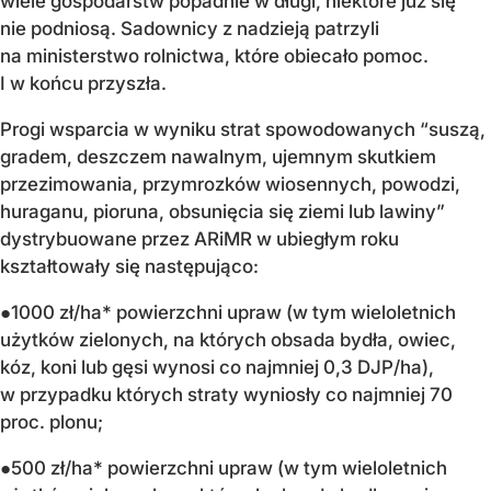
wiele gospodarstw popadnie w długi, niektóre już się
nie podniosą. Sadownicy z nadzieją patrzyli
na ministerstwo rolnictwa, które obiecało pomoc.
I w końcu przyszła.
Progi wsparcia w wyniku strat spowodowanych “suszą,
gradem, deszczem nawalnym, ujemnym skutkiem
przezimowania, przymrozków wiosennych, powodzi,
huraganu, pioruna, obsunięcia się ziemi lub lawiny”
dystrybuowane przez ARiMR w ubiegłym roku
kształtowały się następująco:
●1000 zł/ha* powierzchni upraw (w tym wieloletnich
użytków zielonych, na których obsada bydła, owiec,
kóz, koni lub gęsi wynosi co najmniej 0,3 DJP/ha),
w przypadku których straty wyniosły co najmniej 70
proc. plonu;
●500 zł/ha* powierzchni upraw (w tym wieloletnich