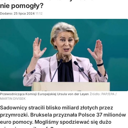
nie pomogły?
Dodano:
25
lipca
2024
11:12
Przewodnicząca Komisji Europejskiej Ursula von der Leyen
Źródło:
PAP/EPA
/
MARTIN DIVISEK
Sadownicy stracili blisko miliard złotych przez
przymrozki. Bruksela przyznała Polsce 37 milionów
euro pomocy. Mogliśmy spodziewać się dużo