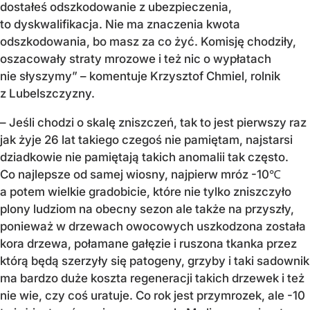
dostałeś odszkodowanie z ubezpieczenia,
to dyskwalifikacja. Nie ma znaczenia kwota
odszkodowania, bo masz za co żyć. Komisję chodziły,
oszacowały straty mrozowe i też nic o wypłatach
nie słyszymy” – komentuje Krzysztof Chmiel, rolnik
z Lubelszczyzny.
– Jeśli chodzi o skalę zniszczeń, tak to jest pierwszy raz
jak żyje 26 lat takiego czegoś nie pamiętam, najstarsi
dziadkowie nie pamiętają takich anomalii tak często.
Co najlepsze od samej wiosny, najpierw mróz -10℃
a potem wielkie gradobicie, które nie tylko zniszczyło
plony ludziom na obecny sezon ale także na przyszły,
ponieważ w drzewach owocowych uszkodzona została
kora drzewa, połamane gałęzie i ruszona tkanka przez
którą będą szerzyły się patogeny, grzyby i taki sadownik
ma bardzo duże koszta regeneracji takich drzewek i też
nie wie, czy coś uratuje. Co rok jest przymrozek, ale -10