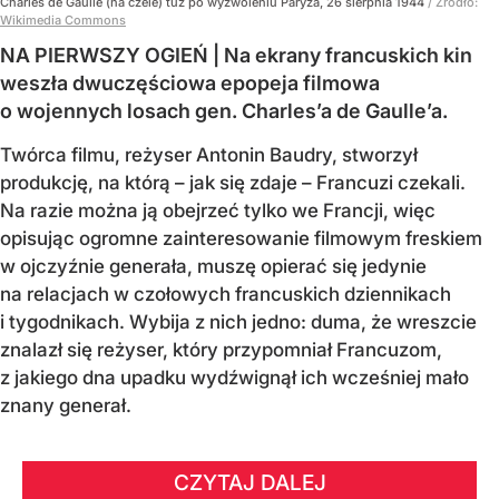
Charles de Gaulle (na czele) tuż po wyzwoleniu Paryża, 26 sierpnia 1944
/ Źródło:
Wikimedia Commons
NA PIERWSZY OGIEŃ | Na ekrany francuskich kin
weszła dwuczęściowa epopeja filmowa
o wojennych losach gen. Charles’a de Gaulle’a.
Twórca filmu, reżyser Antonin Baudry, stworzył
produkcję, na którą – jak się zdaje – Francuzi czekali.
Na razie można ją obejrzeć tylko we Francji, więc
opisując ogromne zainteresowanie filmowym freskiem
w ojczyźnie generała, muszę opierać się jedynie
na relacjach w czołowych francuskich dziennikach
i tygodnikach. Wybija z nich jedno: duma, że wreszcie
znalazł się reżyser, który przypomniał Francuzom,
z jakiego dna upadku wydźwignął ich wcześniej mało
znany generał.
CZYTAJ DALEJ