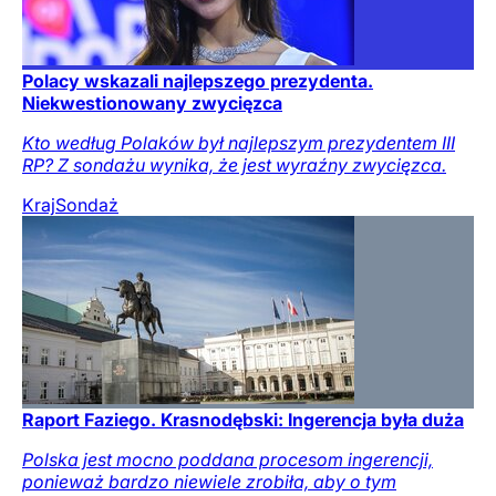
Polacy wskazali najlepszego prezydenta.
Niekwestionowany zwycięzca
Kto według Polaków był najlepszym prezydentem III
RP? Z sondażu wynika, że jest wyraźny zwycięzca.
Kraj
Sondaż
Raport Faziego. Krasnodębski: Ingerencja była duża
Polska jest mocno poddana procesom ingerencji,
ponieważ bardzo niewiele zrobiła, aby o tym