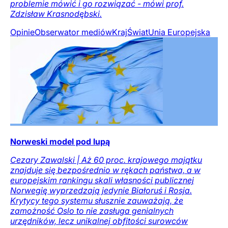
problemie mówić i go rozwiązać - mówi prof.
Zdzisław Krasnodębski.
Opinie
Obserwator mediów
Kraj
Świat
Unia Europejska
Norweski model pod lupą
Cezary Zawalski | Aż 60 proc. krajowego majątku
znajduje się bezpośrednio w rękach państwa, a w
europejskim rankingu skali własności publicznej
Norwegię wyprzedzają jedynie Białoruś i Rosja.
Krytycy tego systemu słusznie zauważają, że
zamożność Oslo to nie zasługa genialnych
urzędników, lecz unikalnej obfitości surowców