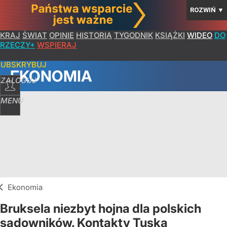
ROZWIŃ
▼
KRAJ
ŚWIAT
OPINIE
HISTORIA
TYGODNIK
KSIĄŻKI
WIDEO
DO
RZECZY+
WSPIERAJ
SUBSKRYBUJ
EKONOMIA
ZALOGUJ
MENU
Ekonomia
Bruksela niezbyt hojna dla polskich
sadowników. Kontakty Tuska