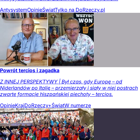
Antysystem
Opinie
Świat
Tylko na DoRzeczy.pl
Powrót tercios i zagadka
Z INNEJ PERSPEKTYWY | Był czas, gdy Europę – od
Niderlandów po Italię – przemierzały i siały w niej postrach
zwarte formacje hiszpańskiej piechoty – tercios.
Opinie
Kraj
DoRzeczy+
Świat
W numerze