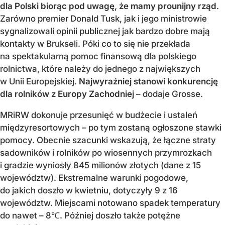
dla Polski biorąc pod uwagę, że mamy prounijny rząd
.
Zarówno premier Donald Tusk, jak i jego ministrowie
sygnalizowali opinii publicznej jak bardzo dobre mają
kontakty w Brukseli. Póki co to się nie przekłada
na spektakularną pomoc finansową dla polskiego
rolnictwa, które należy do jednego z największych
w Unii Europejskiej.
Najwyraźniej stanowi konkurencję
dla rolników z Europy Zachodniej
– dodaje Grosse.
MRiRW dokonuje przesunięć w budżecie i ustaleń
międzyresortowych – po tym zostaną ogłoszone stawki
pomocy. Obecnie szacunki wskazują, że łączne straty
sadowników i rolników po wiosennych przymrozkach
i gradzie wyniosły 845 milionów złotych (dane z 15
województw). Ekstremalne warunki pogodowe,
do jakich doszło w kwietniu, dotyczyły 9 z 16
województw. Miejscami notowano spadek temperatury
do nawet – 8℃. Później doszło także potężne