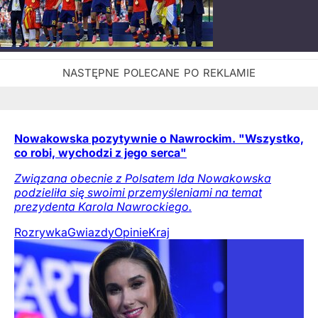
Nowakowska pozytywnie o Nawrockim. "Wszystko,
co robi, wychodzi z jego serca"
Związana obecnie z Polsatem Ida Nowakowska
podzieliła się swoimi przemyśleniami na temat
prezydenta Karola Nawrockiego.
Rozrywka
Gwiazdy
Opinie
Kraj