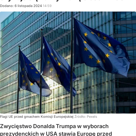
Dodano:
6
listopada
2024
14:59
Flagi UE przed gmachem Komisji Europejskiej
Źródło:
Pexels
Zwycięstwo Donalda Trumpa w wyborach
prezydenckich w USA stawia Europę przed