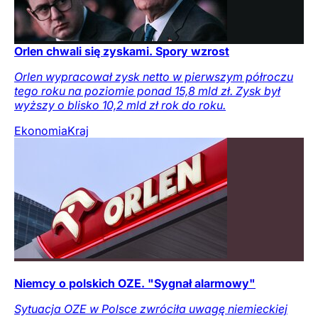
Orlen chwali się zyskami. Spory wzrost
Orlen wypracował zysk netto w pierwszym półroczu
tego roku na poziomie ponad 15,8 mld zł. Zysk był
wyższy o blisko 10,2 mld zł rok do roku.
Ekonomia
Kraj
Niemcy o polskich OZE. "Sygnał alarmowy"
Sytuacja OZE w Polsce zwróciła uwagę niemieckiej