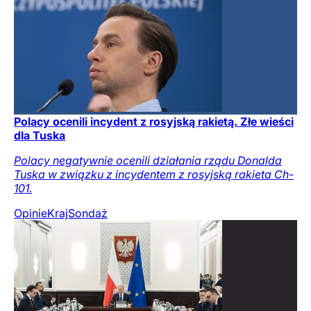
Polacy ocenili incydent z rosyjską rakietą. Złe wieści
dla Tuska
Polacy negatywnie ocenili działania rządu Donalda
Tuska w związku z incydentem z rosyjską rakieta Ch-
101.
Opinie
Kraj
Sondaż