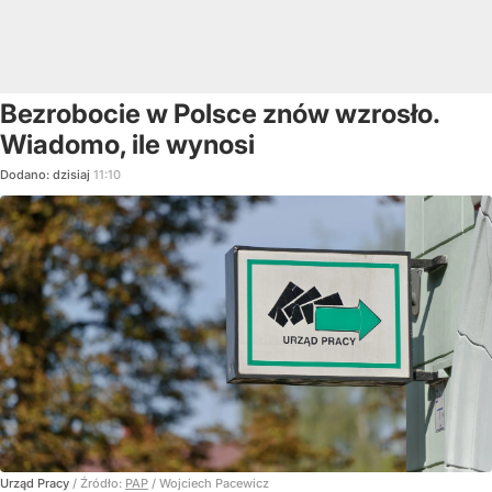
Bezrobocie w Polsce znów wzrosło.
Wiadomo, ile wynosi
Dodano:
dzisiaj
11:10
Urząd Pracy
/ Źródło:
PAP
/
Wojciech Pacewicz