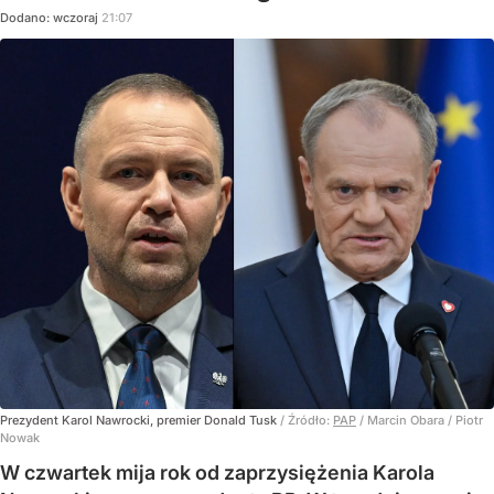
Dodano:
wczoraj
21:07
Prezydent Karol Nawrocki, premier Donald Tusk
/ Źródło:
PAP
/
Marcin Obara / Piotr
Nowak
W czwartek mija rok od zaprzysiężenia Karola