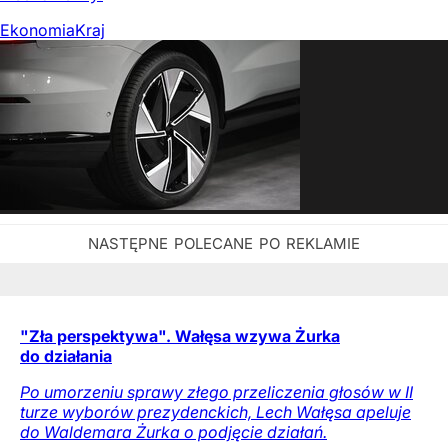
Ekonomia
Kraj
"Zła perspektywa". Wałęsa wzywa Żurka
do działania
Po umorzeniu sprawy złego przeliczenia głosów w II
turze wyborów prezydenckich, Lech Wałęsa apeluje
do Waldemara Żurka o podjęcie działań.