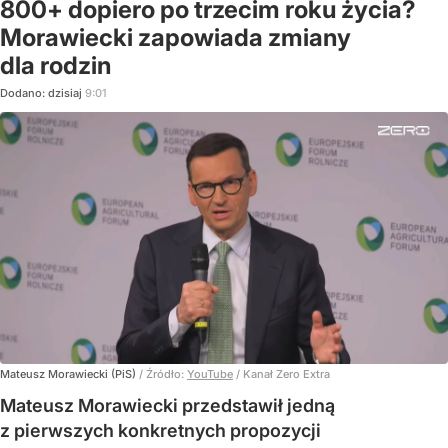
800+ dopiero po trzecim roku życia?
Morawiecki zapowiada zmiany
dla rodzin
Dodano:
dzisiaj
9:01
Mateusz Morawiecki (PiS)
/ Źródło:
YouTube
/
Kanał Zero Extra
Mateusz Morawiecki przedstawił jedną
z pierwszych konkretnych propozycji