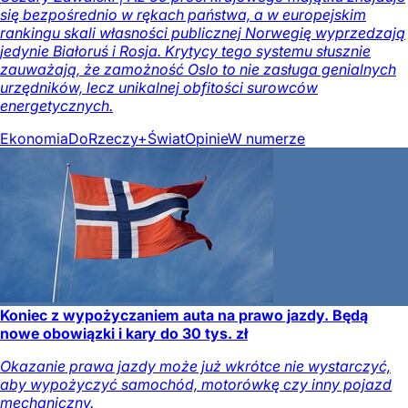
się bezpośrednio w rękach państwa, a w europejskim
rankingu skali własności publicznej Norwegię wyprzedzają
jedynie Białoruś i Rosja. Krytycy tego systemu słusznie
zauważają, że zamożność Oslo to nie zasługa genialnych
urzędników, lecz unikalnej obfitości surowców
energetycznych.
Ekonomia
DoRzeczy+
Świat
Opinie
W numerze
Koniec z wypożyczaniem auta na prawo jazdy. Będą
nowe obowiązki i kary do 30 tys. zł
Okazanie prawa jazdy może już wkrótce nie wystarczyć,
aby wypożyczyć samochód, motorówkę czy inny pojazd
mechaniczny.