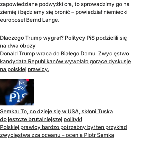
zapowiedziane podwyżki cła, to sprowadzimy go na
ziemię i będziemy się bronić – powiedział niemiecki
europoseł Bernd Lange.
Dlaczego Trump wygrał? Politycy PiS podzielili się
na dwa obozy
Donald Trump wraca do Białego Domu. Zwycięstwo
kandydata Republikanów wywołało gorące dyskusje
na polskiej prawicy.
Semka: To, co dzieje się w USA, skłoni Tuska
do jeszcze brutalniejszej polityki
Polskiej prawicy bardzo potrzebny był ten przykład
zwycięstwa zza oceanu – ocenia Piotr Semka