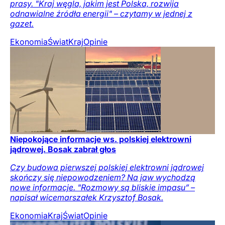
prasy. "Kraj węgla, jakim jest Polska, rozwija
odnawialne źródła energii" – czytamy w jednej z
gazet.
Ekonomia
Świat
Kraj
Opinie
Niepokojące informacje ws. polskiej elektrowni
jądrowej. Bosak zabrał głos
Czy budowa pierwszej polskiej elektrowni jądrowej
skończy się niepowodzeniem? Na jaw wychodzą
nowe informacje. "Rozmowy są bliskie impasu” –
napisał wicemarszałek Krzysztof Bosak.
Ekonomia
Kraj
Świat
Opinie