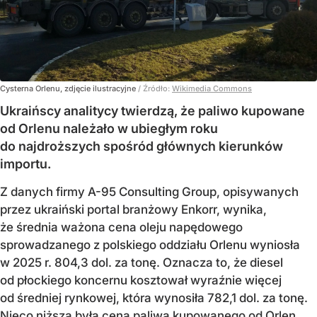
Cysterna Orlenu, zdjęcie ilustracyjne
/ Źródło:
Wikimedia Commons
Ukraińscy analitycy twierdzą, że paliwo kupowane
od Orlenu należało w ubiegłym roku
do najdroższych spośród głównych kierunków
importu.
Z danych firmy A-95 Consulting Group, opisywanych
przez ukraiński portal branżowy Enkorr, wynika,
że średnia ważona cena oleju napędowego
sprowadzanego z polskiego oddziału Orlenu wyniosła
w 2025 r. 804,3 dol. za tonę. Oznacza to, że diesel
od płockiego koncernu kosztował wyraźnie więcej
od średniej rynkowej, która wynosiła 782,1 dol. za tonę.
Nieco niższa była cena paliwa kupowanego od Orlen