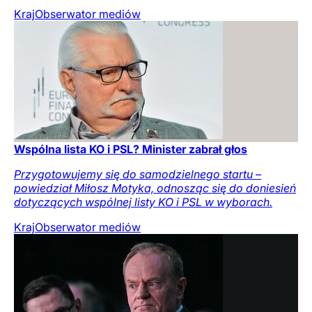
Kraj
Obserwator mediów
Wspólna lista KO i PSL? Minister zabrał głos
Przygotowujemy się do samodzielnego startu –
powiedział Miłosz Motyka, odnosząc się do doniesień
dotyczących wspólnej listy KO i PSL w wyborach.
Kraj
Obserwator mediów