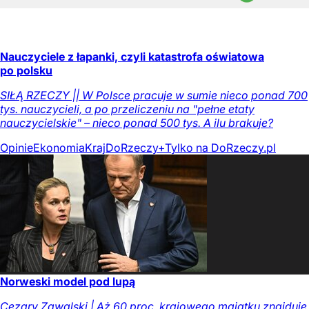
Nauczyciele z łapanki, czyli katastrofa oświatowa
po polsku
SIŁĄ RZECZY || W Polsce pracuje w sumie nieco ponad 700
tys. nauczycieli, a po przeliczeniu na "pełne etaty
nauczycielskie" – nieco ponad 500 tys. A ilu brakuje?
Opinie
Ekonomia
Kraj
DoRzeczy+
Tylko na DoRzeczy.pl
Norweski model pod lupą
Cezary Zawalski | Aż 60 proc. krajowego majątku znajduje