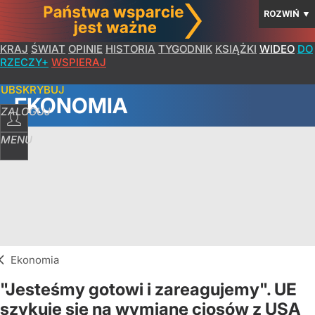
ROZWIŃ
▼
KRAJ
ŚWIAT
OPINIE
HISTORIA
TYGODNIK
KSIĄŻKI
WIDEO
DO
RZECZY+
WSPIERAJ
SUBSKRYBUJ
EKONOMIA
ZALOGUJ
MENU
Ekonomia
"Jesteśmy gotowi i zareagujemy". UE
szykuje się na wymianę ciosów z USA