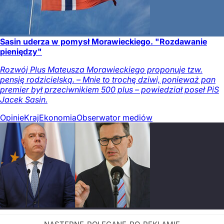
Sasin uderza w pomysł Morawieckiego. "Rozdawanie
pieniędzy"
Rozwój Plus Mateusza Morawieckiego proponuje tzw.
pensję rodzicielską. – Mnie to trochę dziwi, ponieważ pan
premier był przeciwnikiem 500 plus – powiedział poseł PiS
Jacek Sasin.
Opinie
Kraj
Ekonomia
Obserwator mediów