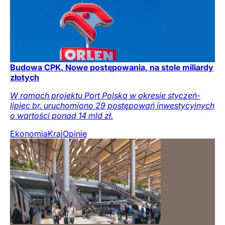
Budowa CPK. Nowe postępowania, na stole miliardy
złotych
W ramach projektu Port Polska w okresie styczeń-
lipiec br. uruchomiono 29 postępowań inwestycyjnych
o wartości ponad 14 mld zł.
Ekonomia
Kraj
Opinie