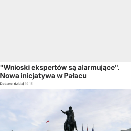
"Wnioski ekspertów są alarmujące".
Nowa inicjatywa w Pałacu
Dodano:
dzisiaj
19:15