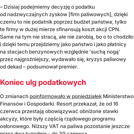
– Dzisiaj podejmiemy decyzję o podatku
od nadzwyczajnych zysków [firm paliwowych], dzięki
czemu to nie podatnik poprzez budżet państwa, tylko
te firmy w dużej mierze sfinansują koszt akcji CPN.
Same na tym nie stracą, ale nie zarobią, bo o to chodziło
i dzięki temu przejdziemy jako państwo i jako płatnicy
na stacjach benzynowych względnie 'suchą nogą'
przez najgroźniejszy, wydawało się, kryzys paliwowy
od dekad – podsumował premier.
Koniec ulg podatkowych
O zmianach
poinformowało w poniedziałek
Ministerstwo
Finansów i Gospodarki. Resort przekazał, że od 16
czerwca przestają obowiązywać obniżone stawki
akcyzy, które były częścią rządowego programu
osłonowego. Niższy VAT na paliwa pozostanie jeszcze
przez dwa tygodnie – do 30 czerwca.