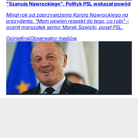
"Szanuję Nawrockiego". Polityk PSL wskazał powód
Minął rok od zaprzysiężenia Karola Nawrockiego na
prezydenta. "Mam pewien respekt do tego, co robi" –
ocenił marszałek senior Marek Sawicki, poseł PSL.
Opinie
Kraj
Obserwator mediów