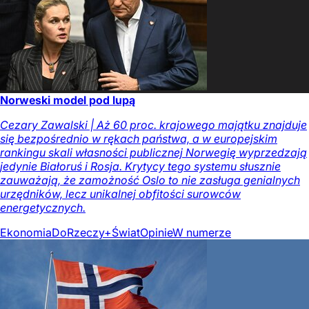
Norweski model pod lupą
Cezary Zawalski | Aż 60 proc. krajowego majątku znajduje
się bezpośrednio w rękach państwa, a w europejskim
rankingu skali własności publicznej Norwegię wyprzedzają
jedynie Białoruś i Rosja. Krytycy tego systemu słusznie
zauważają, że zamożność Oslo to nie zasługa genialnych
urzędników, lecz unikalnej obfitości surowców
energetycznych.
Ekonomia
DoRzeczy+
Świat
Opinie
W numerze