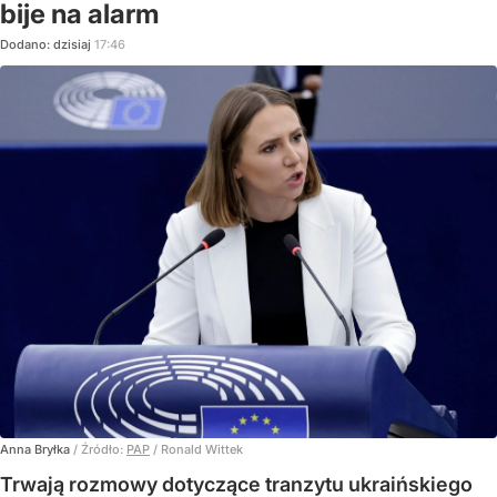
bije na alarm
Dodano:
dzisiaj
17:46
Anna Bryłka
/ Źródło:
PAP
/
Ronald Wittek
Trwają rozmowy dotyczące tranzytu ukraińskiego