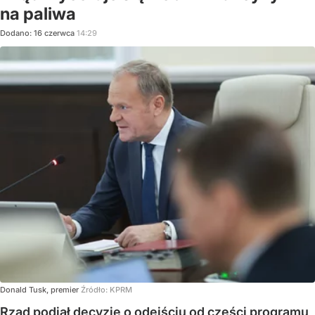
na paliwa
Dodano:
16
czerwca
14:29
Donald Tusk, premier
Źródło:
KPRM
Rząd podjął decyzję o odejściu od części programu