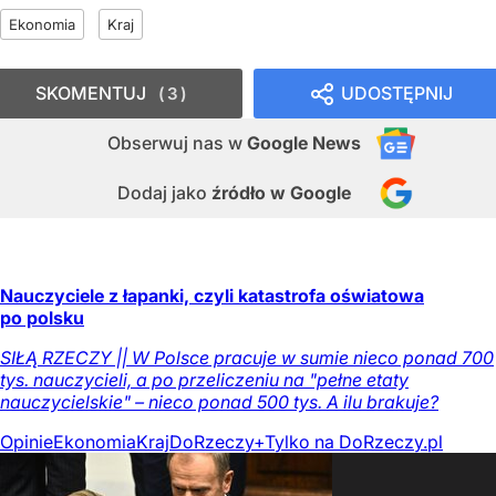
Ekonomia
Kraj
SKOMENTUJ
UDOSTĘPNIJ
3
Obserwuj nas
w
Google News
Dodaj jako
źródło w Google
Nauczyciele z łapanki, czyli katastrofa oświatowa
po polsku
SIŁĄ RZECZY || W Polsce pracuje w sumie nieco ponad 700
tys. nauczycieli, a po przeliczeniu na "pełne etaty
nauczycielskie" – nieco ponad 500 tys. A ilu brakuje?
Opinie
Ekonomia
Kraj
DoRzeczy+
Tylko na DoRzeczy.pl