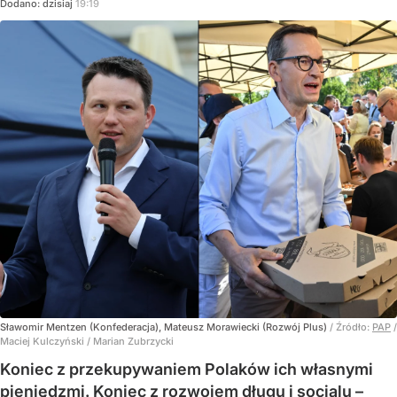
Dodano:
dzisiaj
19:19
Sławomir Mentzen (Konfederacja), Mateusz Morawiecki (Rozwój Plus)
/ Źródło:
PAP
/
Maciej Kulczyński / Marian Zubrzycki
Koniec z przekupywaniem Polaków ich własnymi
pieniędzmi. Koniec z rozwojem długu i socjalu –