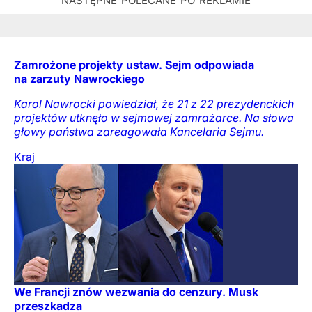
Zamrożone projekty ustaw. Sejm odpowiada
na zarzuty Nawrockiego
Karol Nawrocki powiedział, że 21 z 22 prezydenckich
projektów utknęło w sejmowej zamrażarce. Na słowa
głowy państwa zareagowała Kancelaria Sejmu.
Kraj
We Francji znów wezwania do cenzury. Musk
przeszkadza