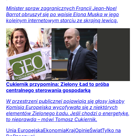
Minister spraw zagranicznych Francji Jean-Noel
Barrot obruszył się po wpisie Elona Muska w jego
kolejnym internetowym starciu ze skrajną lewicą.
Cukiernik przypomina: Zielony Ład to próba
centralnego sterowania gospodarką
W przestrzeni publicznej pojawiają się głosy jakoby
Komisja Europejska wycofywała się z niektórych
elementów Zielonego Ładu. Jeśli chodzi o energetykę,
to nieprawda – mówi Tomasz Cukiernik.
Unia Europejska
Ekonomia
Kraj
Opinie
Świat
Tylko na