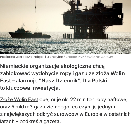
Platforma wiertnicza, zdjęcie ilustracyjne
/ Źródło:
PAP
/
EUGENE GARCIA
Niemieckie organizacje ekologiczne chcą
zablokować wydobycie ropy i gazu ze złoża Wolin
East – alarmuje "Nasz Dziennik". Dla Polski
to kluczowa inwestycja.
Złoże Wolin East
obejmuje ok. 22 mln ton ropy naftowej
oraz 5 mld m3 gazu ziemnego, co czyni je jednym
z największych odkryć surowców w Europie w ostatnich
latach – podkreśla gazeta.