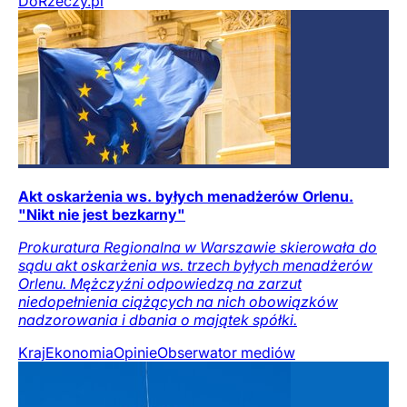
DoRzeczy.pl
Akt oskarżenia ws. byłych menadżerów Orlenu.
"Nikt nie jest bezkarny"
Prokuratura Regionalna w Warszawie skierowała do
sądu akt oskarżenia ws. trzech byłych menadżerów
Orlenu. Mężczyźni odpowiedzą na zarzut
niedopełnienia ciążących na nich obowiązków
nadzorowania i dbania o majątek spółki.
Kraj
Ekonomia
Opinie
Obserwator mediów