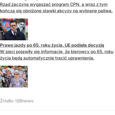
Rząd zaczyna wygaszać program CPN, a wraz z tym
kończą się obniżone stawki akcyzy na wybrane paliwa.
Prawo jazdy po 65. roku życia. UE podjęła decyzję
W sieci pojawiły się informacje, że kierowcy po 65. roku
życia będą automatycznie tracić uprawnienia.
Źródło:
ISBnews