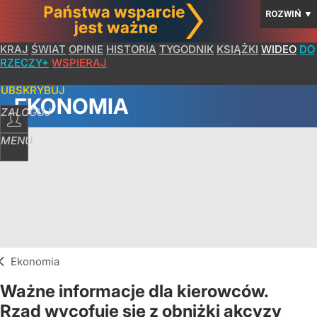
ROZWIŃ
▼
KRAJ
ŚWIAT
OPINIE
HISTORIA
TYGODNIK
KSIĄŻKI
WIDEO
DO
RZECZY+
WSPIERAJ
SUBSKRYBUJ
EKONOMIA
ZALOGUJ
MENU
Ekonomia
Ważne informacje dla kierowców.
Rząd wycofuje się z obniżki akcyzy