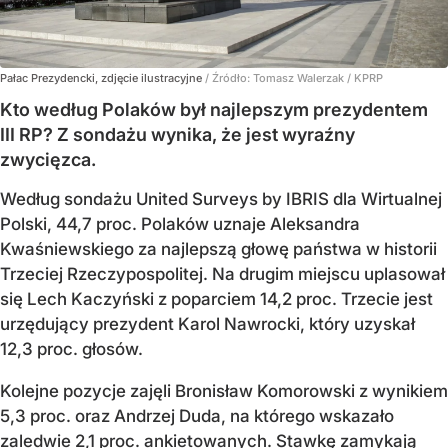
Pałac Prezydencki, zdjęcie ilustracyjne
/ Źródło:
Tomasz Walerzak / KPRP
Kto według Polaków był najlepszym prezydentem
III RP? Z sondażu wynika, że jest wyraźny
zwycięzca.
Według sondażu United Surveys by IBRIS dla Wirtualnej
Polski, 44,7 proc. Polaków uznaje Aleksandra
Kwaśniewskiego za najlepszą głowę państwa w historii
Trzeciej Rzeczypospolitej. Na drugim miejscu uplasował
się Lech Kaczyński z poparciem 14,2 proc. Trzecie jest
urzędujący prezydent Karol Nawrocki, który uzyskał
12,3 proc. głosów.
Kolejne pozycje zajęli Bronisław Komorowski z wynikiem
5,3 proc. oraz Andrzej Duda, na którego wskazało
zaledwie 2,1 proc. ankietowanych. Stawkę zamykają