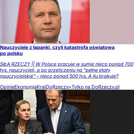
Nauczyciele z łapanki, czyli katastrofa oświatowa
po polsku
SIŁĄ RZECZY || W Polsce pracuje w sumie nieco ponad 700
tys. nauczycieli, a po przeliczeniu na "pełne etaty
nauczycielskie" – nieco ponad 500 tys. A ilu brakuje?
Opinie
Ekonomia
Kraj
DoRzeczy+
Tylko na DoRzeczy.pl