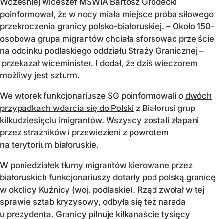
Wcześniej wiceszef MSWiA Bartosz Grodecki
poinformował, że
w nocy miała miejsce próba siłowego
przekroczenia granicy
polsko-białoruskiej. – Około 150-
osobowa grupa migrantów chciała sforsować przejście
na odcinku podlaskiego oddziału Straży Granicznej –
przekazał wiceminister. I dodał, że dziś wieczorem
możliwy jest szturm.
We wtorek funkcjonariusze SG poinformowali o
dwóch
przypadkach wdarcia się do Polski
z Białorusi grup
kilkudziesięciu imigrantów. Wszyscy zostali złapani
przez strażników i przewiezieni z powrotem
na terytorium białoruskie.
W poniedziałek tłumy migrantów kierowane przez
białoruskich funkcjonariuszy dotarły pod polską granicę
w okolicy Kuźnicy (woj. podlaskie). Rząd zwołał w tej
sprawie sztab kryzysowy, odbyła się też narada
u prezydenta. Granicy pilnuje kilkanaście tysięcy