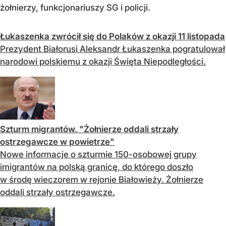
żołnierzy, funkcjonariuszy SG i policji.
Łukaszenka zwrócił się do Polaków z okazji 11 listopada
Prezydent Białorusi Aleksandr Łukaszenka pogratulował
narodowi polskiemu z okazji Święta Niepodległości.
Szturm migrantów. "Żołnierze oddali strzały
ostrzegawcze w powietrze"
Nowe informacje o szturmie 150-osobowej grupy
imigrantów na polską granicę, do którego doszło
w środę wieczorem w rejonie Białowieży. Żołnierze
oddali strzały ostrzegawcze.