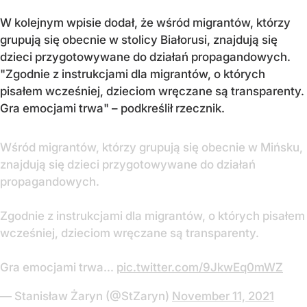
W kolejnym wpisie dodał, że wśród migrantów, którzy
grupują się obecnie w stolicy Białorusi, znajdują się
dzieci przygotowywane do działań propagandowych.
"Zgodnie z instrukcjami dla migrantów, o których
pisałem wcześniej, dzieciom wręczane są transparenty.
Gra emocjami trwa" – podkreślił rzecznik.
Wśród migrantów, którzy grupują się obecnie w Mińsku,
znajdują się dzieci przygotowywane do działań
propagandowych.
Zgodnie z instrukcjami dla migrantów, o których pisałem
wcześniej, dzieciom wręczane są transparenty.
Gra emocjami trwa...
pic.twitter.com/9JkwEq0mWZ
— Stanisław Żaryn (@StZaryn)
November 11, 2021