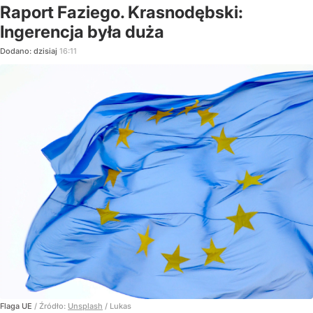
Raport Faziego. Krasnodębski:
Ingerencja była duża
Dodano:
dzisiaj
16:11
Flaga UE
/ Źródło:
Unsplash
/
Lukas