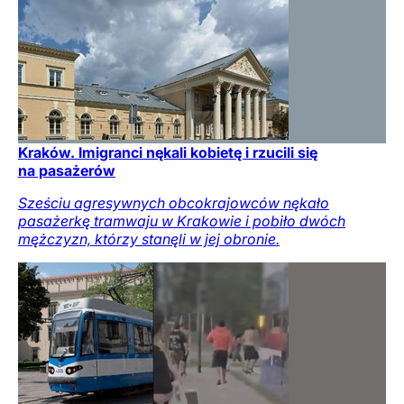
Kraków. Imigranci nękali kobietę i rzucili się
na pasażerów
Sześciu agresywnych obcokrajowców nękało
pasażerkę tramwaju w Krakowie i pobiło dwóch
mężczyzn, którzy stanęli w jej obronie.