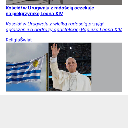
Kościół w Urugwaju z radością oczekuje
na pielgrzymkę Leona XIV
Kościół w Urugwaju z wielką radością przyjął
ogłoszenie o podróży apostolskiej Papieża Leona XIV.
Religia
Świat