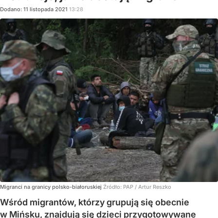
Dodano:
11
listopada
2021
13:28
Migranci na granicy polsko-białoruskiej
Źródło:
PAP
/
Artur Reszko
Wśród migrantów, którzy grupują się obecnie
w Mińsku, znajdują się dzieci przygotowywane