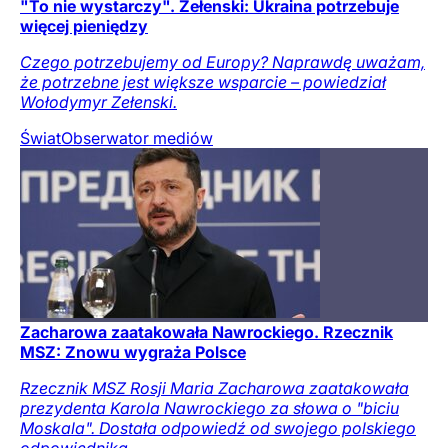
"To nie wystarczy". Zełenski: Ukraina potrzebuje
więcej pieniędzy
Czego potrzebujemy od Europy? Naprawdę uważam,
że potrzebne jest większe wsparcie – powiedział
Wołodymyr Zełenski.
Świat
Obserwator mediów
Zacharowa zaatakowała Nawrockiego. Rzecznik
MSZ: Znowu wygraża Polsce
Rzecznik MSZ Rosji Maria Zacharowa zaatakowała
prezydenta Karola Nawrockiego za słowa o "biciu
Moskala". Dostała odpowiedź od swojego polskiego