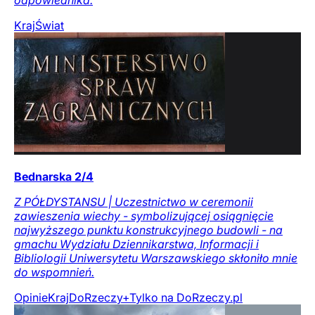
odpowiednika.
Kraj
Świat
Bednarska 2/4
Z PÓŁDYSTANSU | Uczestnictwo w ceremonii
zawieszenia wiechy - symbolizującej osiągnięcie
najwyższego punktu konstrukcyjnego budowli - na
gmachu Wydziału Dziennikarstwa, Informacji i
Bibliologii Uniwersytetu Warszawskiego skłoniło mnie
do wspomnień.
Opinie
Kraj
DoRzeczy+
Tylko na DoRzeczy.pl