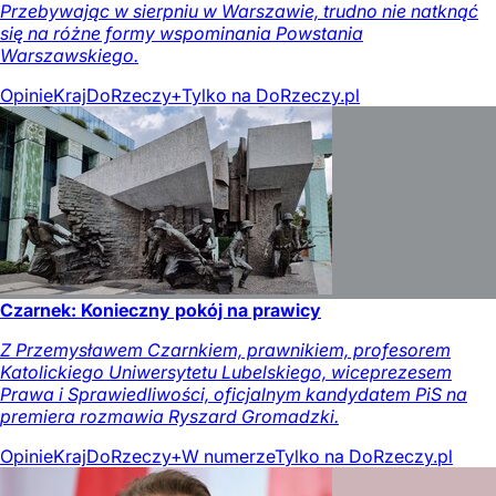
Przebywając w sierpniu w Warszawie, trudno nie natknąć
się na różne formy wspominania Powstania
Warszawskiego.
Opinie
Kraj
DoRzeczy+
Tylko na DoRzeczy.pl
Czarnek: Konieczny pokój na prawicy
Z Przemysławem Czarnkiem, prawnikiem, profesorem
Katolickiego Uniwersytetu Lubelskiego, wiceprezesem
Prawa i Sprawiedliwości, oficjalnym kandydatem PiS na
premiera rozmawia Ryszard Gromadzki.
Opinie
Kraj
DoRzeczy+
W numerze
Tylko na DoRzeczy.pl