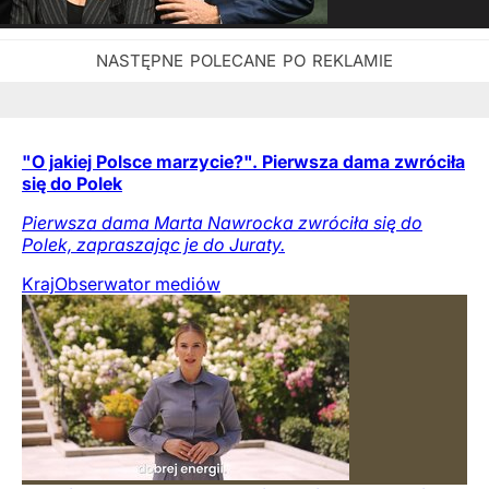
"O jakiej Polsce marzycie?". Pierwsza dama zwróciła
się do Polek
Pierwsza dama Marta Nawrocka zwróciła się do
Polek, zapraszając je do Juraty.
Kraj
Obserwator mediów