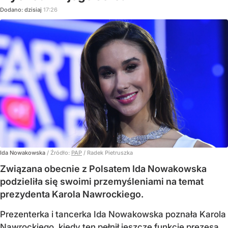
Dodano:
dzisiaj
17:26
Ida Nowakowska
/ Źródło:
PAP
/
Radek Pietruszka
Związana obecnie z Polsatem Ida Nowakowska
podzieliła się swoimi przemyśleniami na temat
prezydenta Karola Nawrockiego.
Prezenterka i tancerka Ida Nowakowska poznała Karola
Nawrockiego, kiedy ten pełnił jeszcze funkcję prezesa