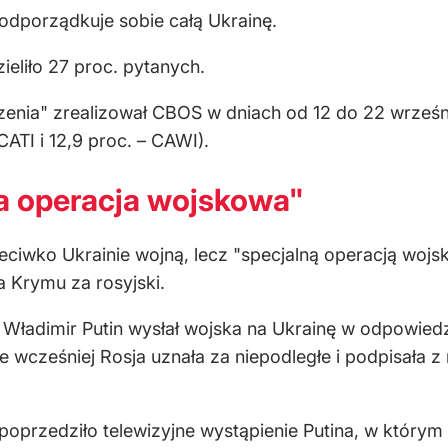
odporządkuje sobie całą Ukrainę.
eliło 27 proc. pytanych.
enia" zrealizował CBOS w dniach od 12 do 22 wrześni
ATI i 12,9 proc. – CAWI).
na operacja wojskowa"
eciwko Ukrainie wojną, lecz "specjalną operacją wojsk
ia Krymu za rosyjski.
nt Władimir Putin wysłał wojska na Ukrainę w odpow
óre wcześniej Rosja uznała za niepodległe i podpisała
 poprzedziło telewizyjne wystąpienie Putina, w którym