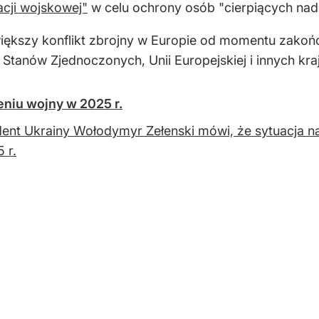
acji wojskowej"
w celu ochrony osób "cierpiących nadu
większy konflikt zbrojny w Europie od momentu zakończ
Stanów Zjednoczonych, Unii Europejskiej i innych kr
eniu wojny w 2025 r.
ent Ukrainy Wołodymyr Zełenski mówi, że sytuacja n
 r.