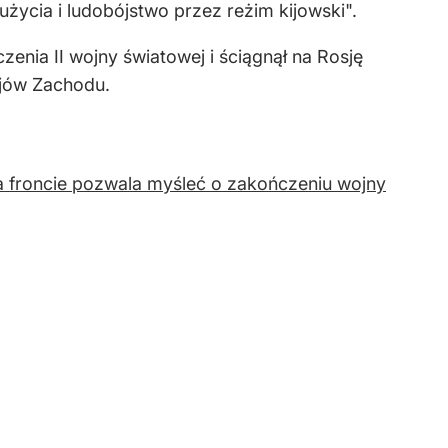
życia i ludobójstwo przez reżim kijowski".
enia II wojny światowej i ściągnął na Rosję
ajów Zachodu.
a froncie pozwala myśleć o zakończeniu wojny