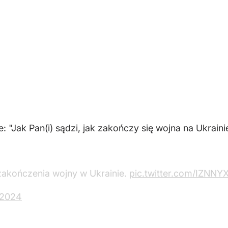
 "Jak Pan(i) sądzi, jak zakończy się wojna na Ukrain
akończenia wojny w Ukrainie.
pic.twitter.com/IZNNY
 2024