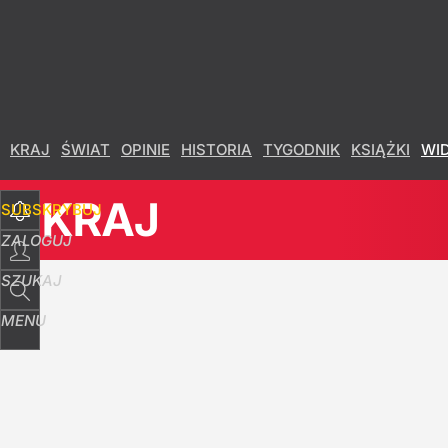
Udostępnij
9
Skomentuj
KRAJ
ŚWIAT
OPINIE
HISTORIA
TYGODNIK
KSIĄŻKI
WI
KRAJ
SUBSKRYBUJ
ZALOGUJ
SZUKAJ
MENU