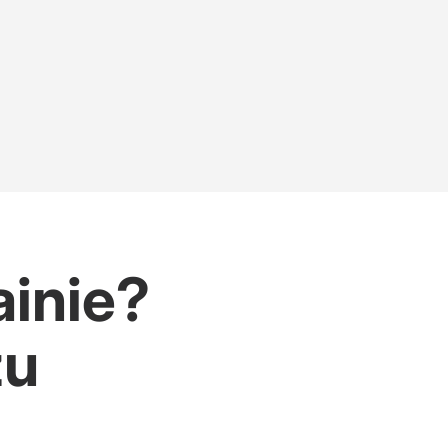
ainie?
żu