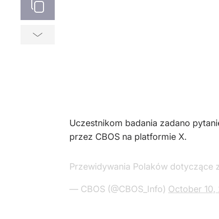
Uczestnikom badania zadano pytanie:
przez CBOS na platformie X.
Przewidywania Polaków dotyczące z
— CBOS (@CBOS_Info)
October 10,