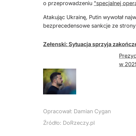
o przeprowadzeniu
"specjalnej oper
Atakując Ukrainę, Putin wywołał naj
bezprecedensowe sankcje ze strony 
Zełenski: Sytuacja sprzyja zakończ
Prezyd
w 2025
Opracował:
Damian Cygan
Źródło:
DoRzeczy.pl