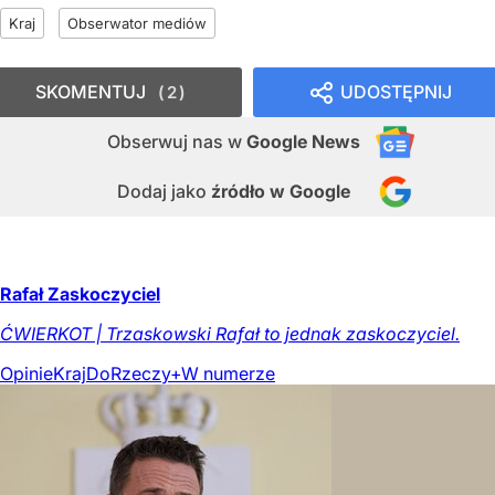
Kraj
Obserwator mediów
SKOMENTUJ
UDOSTĘPNIJ
2
Obserwuj nas
w
Google News
Dodaj jako
źródło w Google
Rafał Zaskoczyciel
ĆWIERKOT | Trzaskowski Rafał to jednak zaskoczyciel.
Opinie
Kraj
DoRzeczy+
W numerze