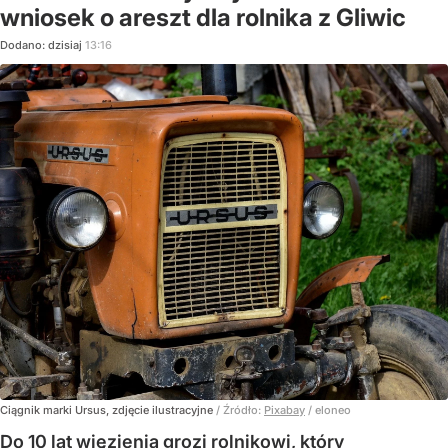
wniosek o areszt dla rolnika z Gliwic
Dodano:
dzisiaj
13:16
Ciągnik marki Ursus, zdjęcie ilustracyjne
/ Źródło:
Pixabay
/
eloneo
Do 10 lat więzienia grozi rolnikowi, który