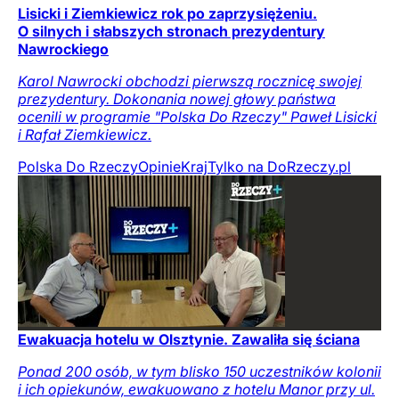
Lisicki i Ziemkiewicz rok po zaprzysiężeniu.
O silnych i słabszych stronach prezydentury
Nawrockiego
Karol Nawrocki obchodzi pierwszą rocznicę swojej
prezydentury. Dokonania nowej głowy państwa
ocenili w programie "Polska Do Rzeczy" Paweł Lisicki
i Rafał Ziemkiewicz.
Polska Do Rzeczy
Opinie
Kraj
Tylko na DoRzeczy.pl
Ewakuacja hotelu w Olsztynie. Zawaliła się ściana
Ponad 200 osób, w tym blisko 150 uczestników kolonii
i ich opiekunów, ewakuowano z hotelu Manor przy ul.