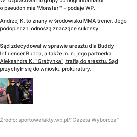
W rozpracowaniu grupy pomógł informator
o pseudonimie 'Monster'" – podaje WP.
Andrzej K. to znany w środowisku MMA trener. Jego
podopieczni odnoszą znaczące sukcesy.
Sąd zdecydował w sprawie aresztu dla Buddy
Influencer Budda, a także m.in. jego partnerka
Aleksandra K. "Grażynka", trafią do aresztu. Sąd
przychylił się do wniosku prokuratury.
Źródło:
sportowefakty.wp.pl/"Gazeta Wyborcza"