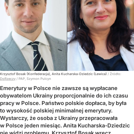
Krzysztof Bosak (Konfederacja), Anita Kucharska-Dziedzic (Lewica)
/ Źródło:
DoRzeczy
/
PAP, Szymon Pulcyn
Emerytury w Polsce nie zawsze są wypłacane
obywatelom Ukrainy proporcjonalnie do ich czasu
pracy w Polsce. Państwo polskie dopłaca, by była
to wysokość polskiej minimalnej emerytury.
Wystarczy, że osoba z Ukrainy przepracowała
w Polsce jeden miesiąc. Anita Kucharska-Dziedzic
nie widzi problemu, Krzysztof Bosak wręcz