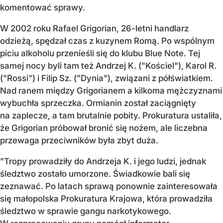
komentować sprawy.
W 2002 roku Rafael Grigorian, 26-letni handlarz
odzieżą, spędzał czas z kuzynem Romą. Po wspólnym
piciu alkoholu przenieśli się do klubu Blue Note. Tej
samej nocy byli tam też Andrzej K. ("Kościel"), Karol R.
("Rossi") i Filip Sz. ("Dynia"), związani z półświatkiem.
Nad ranem między Grigorianem a kilkoma mężczyznami
wybuchła sprzeczka. Ormianin został zaciągnięty
na zaplecze, a tam brutalnie pobity. Prokuratura ustaliła,
że Grigorian próbował bronić się nożem, ale liczebna
przewaga przeciwników była zbyt duża.
"Tropy prowadziły do Andrzeja K. i jego ludzi, jednak
śledztwo zostało umorzone. Świadkowie bali się
zeznawać. Po latach sprawą ponownie zainteresowała
się małopolska Prokuratura Krajowa, która prowadziła
śledztwo w sprawie gangu narkotykowego.