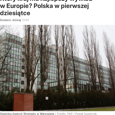
w Europie? Polska w pierwszej
dziesiątce
Dodano:
dzisiaj
13:47
Siedziba Agencji Wywiadu w Warszawie
/ Źródło:
PAP
/
Paweł Supernak