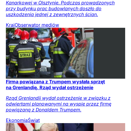
Kanarkowej w Olsztynie. Podczas prowadzonych
przy budynku prac budowlanych doszło do
uszkodzenia jednej z zewnętrznych ścian.
Kraj
Obserwator mediów
Firma powiązana z Trumpem wysłała sprzęt
na Grenlandię. Rząd wydał ostrzeżenie
Rząd Grenlandii wydał ostrzeżenie w związku z
odwiertami planowanymi na wyspie przez firmę
powiązaną z Donaldem Trumpem.
Ekonomia
Świat