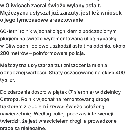
w Gliwicach zaorał świeżo wylany asfalt.
Mężczyzna usłyszał już zarzuty, jest też wniosek
o jego tymczasowe aresztowanie.
60-letni rolnik wjechał ciągnikiem z podczepionym
pługiem na świeżo wyremontowaną ulicę Rybacką
w Gliwicach i celowo uszkodził asfalt na odcinku około
200 metrów – poinformowała policja.
Mężczyzna usłyszał zarzut zniszczenia mienia
o znacznej wartości. Straty oszacowano na około 400
tys. zł.
Do zdarzenia doszło w piątek (7 sierpnia) w dzielnicy
Ostropa. Rolnik wjechał na remontowaną drogę
traktorem z pługiem i zrywał świeżo położoną
nawierzchnię. Według policji podczas interwencji
twierdził, że jest właścicielem drogi, a prowadzone
prace są nielegalne.