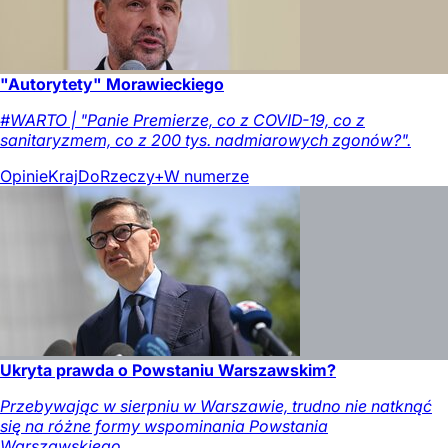
"Autorytety" Morawieckiego
#WARTO | "Panie Premierze, co z COVID-19, co z
sanitaryzmem, co z 200 tys. nadmiarowych zgonów?".
Opinie
Kraj
DoRzeczy+
W numerze
Ukryta prawda o Powstaniu Warszawskim?
Przebywając w sierpniu w Warszawie, trudno nie natknąć
się na różne formy wspominania Powstania
Warszawskiego.