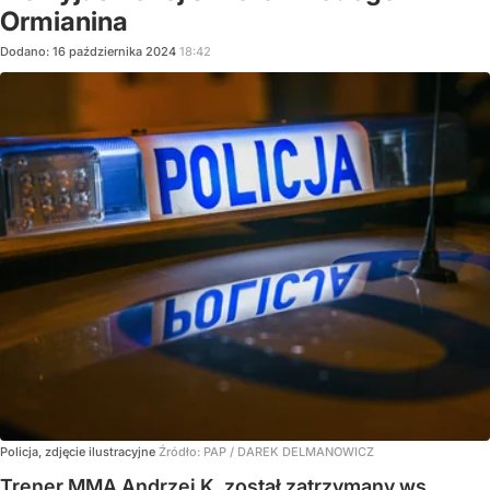
Ormianina
Dodano:
16
października
2024
18:42
Policja, zdjęcie ilustracyjne
Źródło:
PAP
/
DAREK DELMANOWICZ
Trener MMA Andrzej K. został zatrzymany ws.