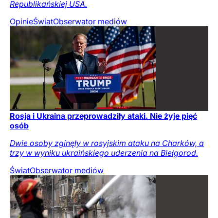
Republikańskiej USA.
Opinie
Świat
Obserwator mediów
Rosja i Ukraina przeprowadziły ataki. Nie żyje pięć
osób
Dwie osoby zginęły w rosyjskim ataku na Charków, a
trzy w wyniku ukraińskiego uderzenia na Biełgorod.
Świat
Obserwator mediów