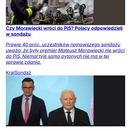
Czy Morawiecki wróci do PiS? Polacy odpowiedzieli
w sondażu
Prawie 40 proc. uczestników najnowszego sondażu
uważa, że były premier Mateusz Morawiecki nie wróci
do PiS. Niemal tyle samo pytanych nie ma w tej
sprawie zdania.
Kraj
Sondaż