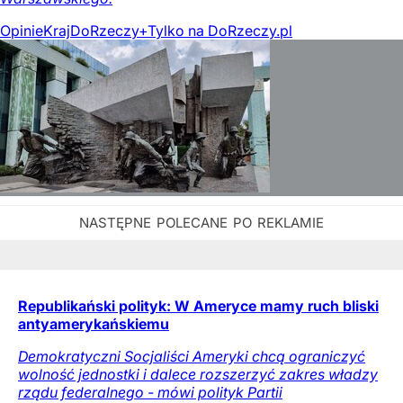
Opinie
Kraj
DoRzeczy+
Tylko na DoRzeczy.pl
Republikański polityk: W Ameryce mamy ruch bliski
antyamerykańskiemu
Demokratyczni Socjaliści Ameryki chcą ograniczyć
wolność jednostki i dalece rozszerzyć zakres władzy
rządu federalnego - mówi polityk Partii