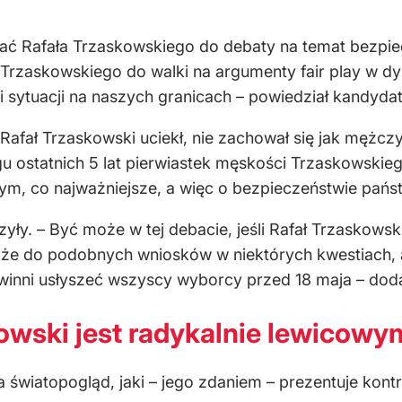
zwać Rafała Trzaskowskiego do debaty na temat bezpi
rzaskowskiego do walki na argumenty fair play w dy
i sytuacji na naszych granicach – powiedział kandydat
Rafał Trzaskowski uciekł, nie zachował się jak mężcz
u ostatnich 5 lat pierwiastek męskości Trzaskowskieg
ym, co najważniejsze, a więc o bezpieczeństwie państ
yły. – Być może w tej debacie, jeśli Rafał Trzaskowsk
kże do podobnych wniosków w niektórych kwestiach, al
 powinni usłyszeć wszyscy wyborcy przed 18 maja – dod
owski jest radykalnie lewicowy
a światopogląd, jaki – jego zdaniem – prezentuje ko