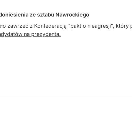
doniesienia ze sztabu Nawrockiego
ało zawrzeć z Konfederacją "pakt o nieagresji", któr
ndydatów na prezydenta.