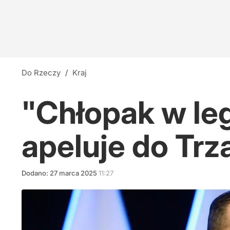
Do Rzeczy
/
Kraj
"Chłopak w le
apeluje do Tr
Dodano:
27
marca
2025
11:27