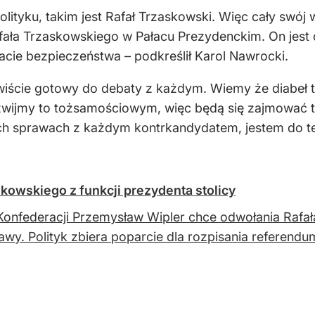
ityku, takim jest Rafał Trzaskowski. Więc cały swój 
fała Trzaskowskiego w Pałacu Prezydenckim. On jest 
cie bezpieczeństwa – podkreślił Karol Nawrocki.
iście gotowy do debaty z każdym. Wiemy że diabeł t
nazwijmy to tożsamościowym, więc będą się zajmować
ych sprawach z każdym kontrkandydatem, jestem do t
kowskiego z funkcji prezydenta stolicy
Konfederacji Przemysław Wipler chce odwołania Rafał
wy. Polityk zbiera poparcie dla rozpisania referendum