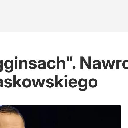
gginsach". Nawr
zaskowskiego