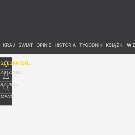
Udostępnij
13
Skomentuj
KRAJ
ŚWIAT
OPINIE
HISTORIA
TYGODNIK
KSIĄŻKI
WI
SUBSKRYBUJ
ZALOGUJ
SZUKAJ
MENU