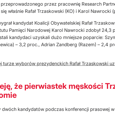
przeprowadzonego przez pracownię Research Partne
się właśnie Rafał Trzaskowski (KO) i Karol Nawrocki (
ł kandydat Koalicji Obywatelskiej Rafał Trzaskowsk
tutu Pamięci Narodowej Karol Nawrocki zdobył 24,3 p
tali kandydaci uzyskali dużo mniejsze poparcie: Szy
wica) – 3,2 proc., Adrian Zandberg (Razem) – 2,4 pro
ej turze wyborów prezydenckich Rafał Trzaskowski uzy
ję, że pierwiastek męskości Tr
iomie
y dwóch kandydatów podczas konferencji prasowej w