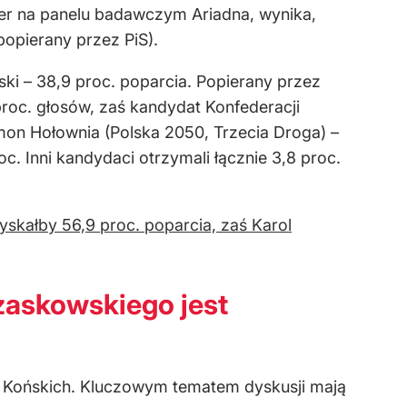
r na panelu badawczym Ariadna, wynika,
popierany przez PiS).
i – 38,9 proc. poparcia. Popierany przez
roc. głosów, zaś kandydat Konfederacji
mon Hołownia (Polska 2050, Trzecia Droga) –
c. Inni kandydaci otrzymali łącznie 3,8 proc.
skałby 56,9 proc. poparcia, zaś Karol
zaskowskiego jest
 Końskich. Kluczowym tematem dyskusji mają