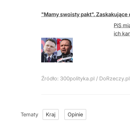
"Mamy swoisty pakt". Zaskakujące 
PiS mi
ich ka
Źródło:
300polityka.pl
/
DoRzeczy.pl
Kraj
Opinie