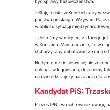
być sprawy bezpieczeństwa.
– Staję dzisiaj w Końskich, aby we
państwa polskiego. Wzywam Rafała T
w obliczu sytuacji międzynarodowej 
– Jesteśmy w miejscu, z którego już 
w Końskich. Mam nadzieję, że w ciąg
stchórzy, aby debatować ze mną o t
Na tym gorzkie słowa się nie zakończ
chłopak w legginsach, dojdziemy ta
na dzień dzisiejszy nas dzielą i to
Kandydat PiS: Trzask
Prezes IPN zwrócił również uwagę n