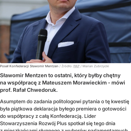
Poseł Konfederacji Sławomir Mentzen
/ Źródło:
PAP
/
Marian Zubrzycki
Sławomir Mentzen to ostatni, który byłby chętny
na współpracę z Mateuszem Morawieckim - mówi
prof. Rafał Chwedoruk.
Asumptem do zadania politologowi pytania o tę kwestię
była piątkowa deklaracja byłego premiera o gotowości
do współpracy z całą Konfederacją. Lider
Stowarzyszenia Rozwój Plus spotkał się tego dnia
z mieszkańcami słynnego z wyborów parlamentarnych