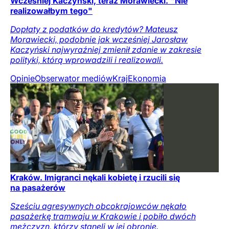
Wcześniej Kaczyński, teraz Morawiecki. "Nie
realizowałbym tego"
Dopłaty z podatków do kredytów? Mateusz
Morawiecki, podobnie jak wcześniej Jarosław
Kaczyński najwyraźniej zmienił zdanie w zakresie
polityki, którą wprowadzili i realizowali.
Opinie
Obserwator mediów
Kraj
Ekonomia
Kraków. Imigranci nękali kobietę i rzucili się
na pasażerów
Sześciu agresywnych obcokrajowców nękało
pasażerkę tramwaju w Krakowie i pobiło dwóch
mężczyzn, którzy stanęli w jej obronie.