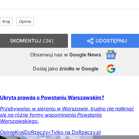
Kraj
Opinie
SKOMENTUJ
UDOSTĘPNIJ
24
Obserwuj nas
w
Google News
Dodaj jako
źródło w Google
Ukryta prawda o Powstaniu Warszawskim?
Przebywając w sierpniu w Warszawie, trudno nie natknąć
się na różne formy wspominania Powstania
Warszawskiego.
Opinie
Kraj
DoRzeczy+
Tylko na DoRzeczy.pl