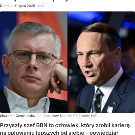
Dodano:
11
lipca
2025
11:24
Sławomir Cenckiewicz (L) i Radosław Sikorski (P)
Źródło:
PAP
Przyszły szef BBN to człowiek, który zrobił karierę
na opluwaniu lepszych od siebie – powiedział