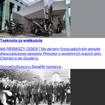
Tęsknota za wielkością
NA PIERWSZY OGIEŃ | Na ekrany francuskich kin weszła
dwuczęściowa epopeja filmowa o wojennych losach gen.
Charles’a de Gaulle’a.
Opinie
DoRzeczy+
Świat
W numerze