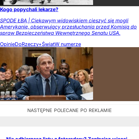
Kogo popychali lekarze?
SPODE ŁBA | Ciekawym widowiskiem cieszyć się mogli
Amerykanie, obserwujący przesłuchania przed Komisją do
spraw Bezpieczeństwa Wewnętrznego Senatu USA.
Opinie
DoRzeczy+
Świat
W numerze
Nie odbierzesz listu z fotoradaru? Zapłacisz więcej