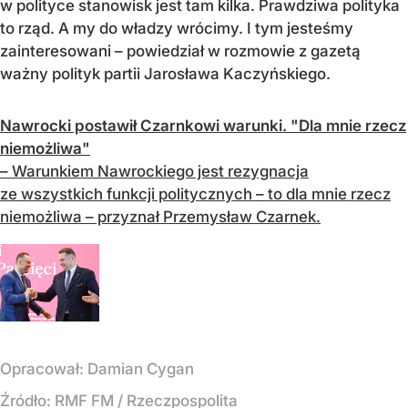
w polityce stanowisk jest tam kilka. Prawdziwa polityka
to rząd. A my do władzy wrócimy. I tym jesteśmy
zainteresowani – powiedział w rozmowie z gazetą
ważny polityk partii Jarosława Kaczyńskiego.
Nawrocki postawił Czarnkowi warunki. "Dla mnie rzecz
niemożliwa"
– Warunkiem Nawrockiego jest rezygnacja
ze wszystkich funkcji politycznych – to dla mnie rzecz
niemożliwa – przyznał Przemysław Czarnek.
Opracował:
Damian Cygan
Źródło:
RMF FM
/
Rzeczpospolita