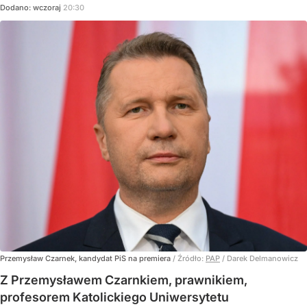
Dodano:
wczoraj
20:30
Przemysław Czarnek, kandydat PiS na premiera
/ Źródło:
PAP
/
Darek Delmanowicz
Z Przemysławem Czarnkiem, prawnikiem,
profesorem Katolickiego Uniwersytetu