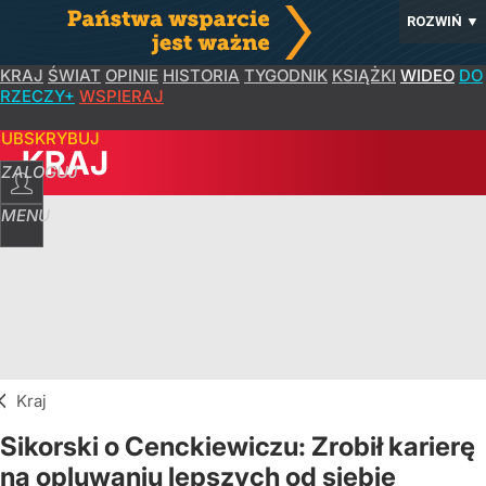
ROZWIŃ
▼
KRAJ
ŚWIAT
OPINIE
HISTORIA
TYGODNIK
KSIĄŻKI
WIDEO
DO
RZECZY+
WSPIERAJ
SUBSKRYBUJ
KRAJ
ZALOGUJ
MENU
Kraj
Sikorski o Cenckiewiczu: Zrobił karierę
na opluwaniu lepszych od siebie