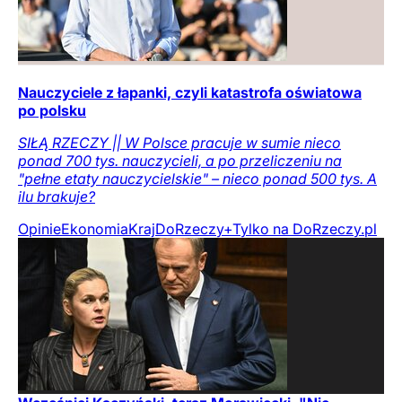
Nauczyciele z łapanki, czyli katastrofa oświatowa
po polsku
SIŁĄ RZECZY || W Polsce pracuje w sumie nieco
ponad 700 tys. nauczycieli, a po przeliczeniu na
"pełne etaty nauczycielskie" – nieco ponad 500 tys. A
ilu brakuje?
Opinie
Ekonomia
Kraj
DoRzeczy+
Tylko na DoRzeczy.pl