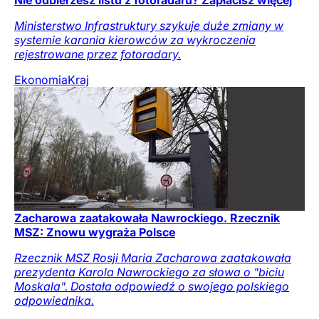
Ministerstwo Infrastruktury szykuje duże zmiany w
systemie karania kierowców za wykroczenia
rejestrowane przez fotoradary.
Ekonomia
Kraj
Zacharowa zaatakowała Nawrockiego. Rzecznik
MSZ: Znowu wygraża Polsce
Rzecznik MSZ Rosji Maria Zacharowa zaatakowała
prezydenta Karola Nawrockiego za słowa o "biciu
Moskala". Dostała odpowiedź o swojego polskiego
odpowiednika.