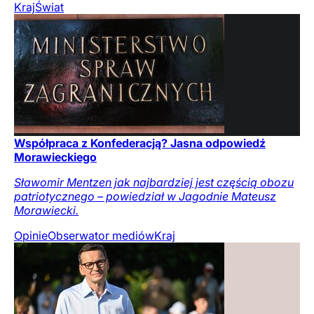
Kraj
Świat
Współpraca z Konfederacją? Jasna odpowiedź
Morawieckiego
Sławomir Mentzen jak najbardziej jest częścią obozu
patriotycznego – powiedział w Jagodnie Mateusz
Morawiecki.
Opinie
Obserwator mediów
Kraj