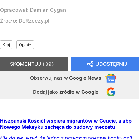
Opracował:
Damian Cygan
Źródło:
DoRzeczy.pl
Kraj
Opinie
SKOMENTUJ
UDOSTĘPNIJ
39
Obserwuj nas
w
Google News
Dodaj jako
źródło w Google
Hiszpański Kościół wspiera migrantów w Ceucie, a abp
Nowego Meksyku zachęca do budowy meczetu
Nie da się ukryć, że jedną z przyczyn obecnej kapitulacji