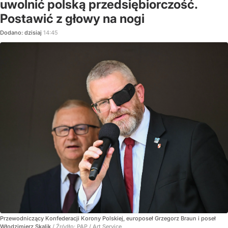
uwolnić polską przedsiębiorczość.
Postawić z głowy na nogi
Dodano:
dzisiaj
14:45
Przewodniczący Konfederacji Korony Polskiej, europoseł Grzegorz Braun i poseł
Włodzimierz Skalik
/ Źródło:
PAP
/
Art Service