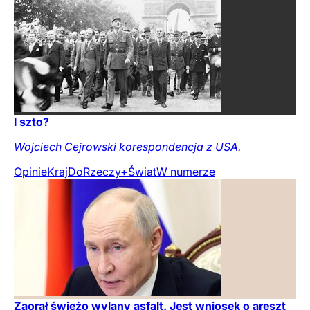
I szto?
Wojciech Cejrowski korespondencja z USA.
Opinie
Kraj
DoRzeczy+
Świat
W numerze
Zaorał świeżo wylany asfalt. Jest wniosek o areszt