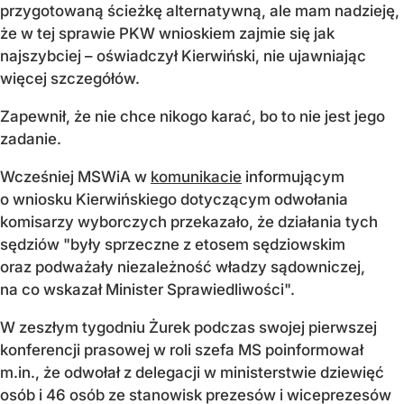
przygotowaną ścieżkę alternatywną, ale mam nadzieję,
że w tej sprawie PKW wnioskiem zajmie się jak
najszybciej – oświadczył Kierwiński, nie ujawniając
więcej szczegółów.
Zapewnił, że nie chce nikogo karać, bo to nie jest jego
zadanie.
Wcześniej MSWiA w
komunikacie
informującym
o wniosku Kierwińskiego dotyczącym odwołania
komisarzy wyborczych przekazało, że działania tych
sędziów "były sprzeczne z etosem sędziowskim
oraz podważały niezależność władzy sądowniczej,
na co wskazał Minister Sprawiedliwości".
W zeszłym tygodniu Żurek podczas swojej pierwszej
konferencji prasowej w roli szefa MS poinformował
m.in., że odwołał z delegacji w ministerstwie dziewięć
osób i 46 osób ze stanowisk prezesów i wiceprezesów