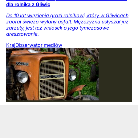
dla rolnika z Gliwic
Do 10 lat więzienia grozi rolnikowi, który w Gliwicach
zaorał świeżo wylany asfalt. Mężczyzna usłyszał już
zarzuty, jest też wniosek o jego tymczasowe
aresztowanie.
Kraj
Obserwator mediów