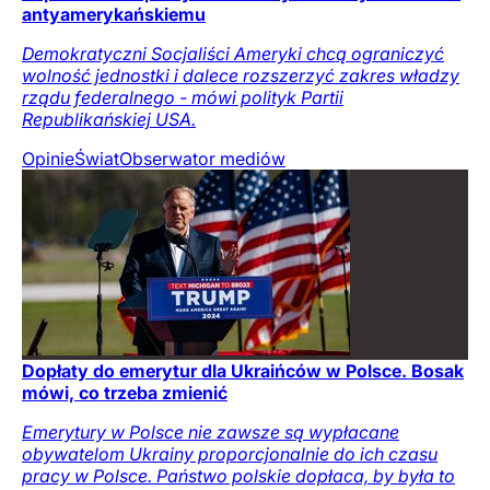
antyamerykańskiemu
Demokratyczni Socjaliści Ameryki chcą ograniczyć
wolność jednostki i dalece rozszerzyć zakres władzy
rządu federalnego - mówi polityk Partii
Republikańskiej USA.
Opinie
Świat
Obserwator mediów
Dopłaty do emerytur dla Ukraińców w Polsce. Bosak
mówi, co trzeba zmienić
Emerytury w Polsce nie zawsze są wypłacane
obywatelom Ukrainy proporcjonalnie do ich czasu
pracy w Polsce. Państwo polskie dopłaca, by była to