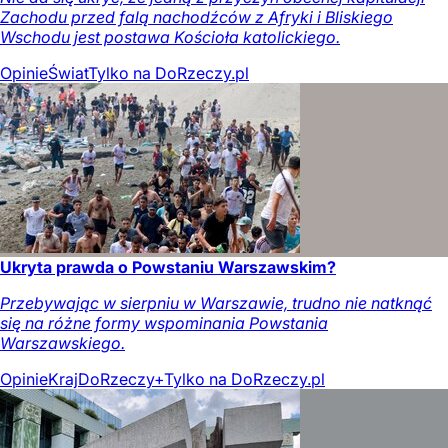
Zachodu przed falą nachodźców z Afryki i Bliskiego
Wschodu jest postawa Kościoła katolickiego.
Opinie
Świat
Tylko na DoRzeczy.pl
Ukryta prawda o Powstaniu Warszawskim?
Przebywając w sierpniu w Warszawie, trudno nie natknąć
się na różne formy wspominania Powstania
Warszawskiego.
Opinie
Kraj
DoRzeczy+
Tylko na DoRzeczy.pl