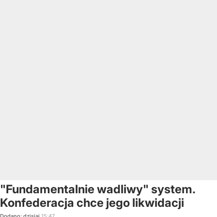
"Fundamentalnie wadliwy" system.
Konfederacja chce jego likwidacji
Dodano:
dzisiaj
15:47