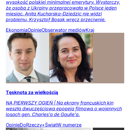
wysokość polskiej minimalnej emerytury. Wystarczy,
że osoba z Ukrainy przepracowała w Polsce jeden
miesiąc. Anita Kucharska-Dziedzic nie widzi
problemu, Krzysztof Bosak wręcz przeciwnie.
Ekonomia
Opinie
Obserwator mediów
Kraj
Tęsknota za wielkością
NA PIERWSZY OGIEŃ | Na ekrany francuskich kin
weszła dwuczęściowa epopeja filmowa o wojennych
losach gen. Charles’a de Gaulle’a.
Opinie
DoRzeczy+
Świat
W numerze