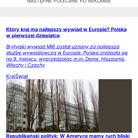
Który kraj ma najlepszy wywiad w Europie? Polska
w pierwszej dziesiątce
Brytyjski wywiad MI6 został uznany za najlepszą
służbę wywiadowczą w Europie. Polska znalazła się
na 9. miejscu, wyprzedzając m.in. Danię, Hiszpanię,
Włochy i Czechy
Kraj
Świat
Republikański polityk: W Ameryce mamy ruch bliski