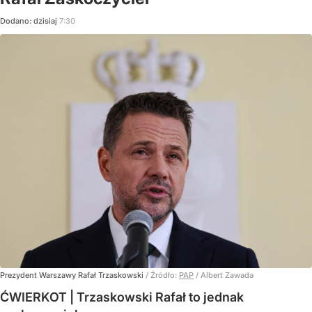
Dodano:
dzisiaj
7:30
Prezydent Warszawy Rafał Trzaskowski
/ Źródło:
PAP
/
Albert Zawada
ĆWIERKOT | Trzaskowski Rafał to jednak