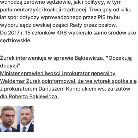
wchodzą zarówno sędziowie, jak i politycy, w tym
parlamentarzyści koalicji rządzącej. Trwający od kilku
lat spór dotyczy wprowadzonego przez PiS trybu
wyboru sędziowskiej części Rady przez posłów.
Do 2017 r. 15 członków KRS wybierało samo środowisko
sędziowskie.
Żurek interweniuje w sprawie Bąkiewicza. "Oczekuję
decyzji"
Minister sprawiedliwości i prokurator generalny
Waldemar Żurek poinformował, że we wtorek spotka się
z prokuratorem Dariuszem Kornelukiem ws. zarzutów
dla Roberta Bąkiewicza.