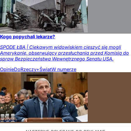
Kogo popychali lekarze?
SPODE ŁBA | Ciekawym widowiskiem cieszyć się mogli
Amerykanie, obserwujący przesłuchania przed Komisją do
spraw Bezpieczeństwa Wewnętrznego Senatu USA.
Opinie
DoRzeczy+
Świat
W numerze