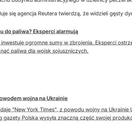
łuje się agencja Reutera twierdzą, że widzieli gęst
 do paliwa? Eksperci alarmują
 inwestuje ogromne sumy w zbrojenia. Eksperci ostr
nąć paliwa dla wojsk sojuszniczych.
Powodem wojna na Ukrainie
daje "New York Times", z powodu wojny na Ukrainie U
 gazety Polska wysyła znaczną część swojej produkc