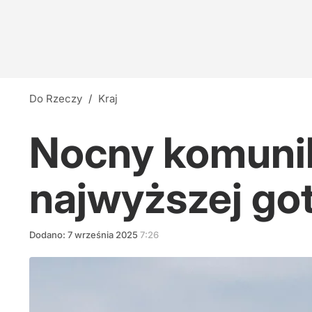
Do Rzeczy
/
Kraj
Nocny komunik
najwyższej go
Dodano:
7
września
2025
7:26