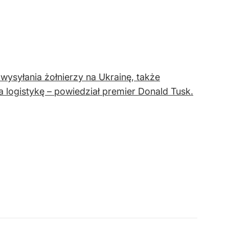
 wysyłania żołnierzy na Ukrainę, także
 logistykę – powiedział premier Donald Tusk.