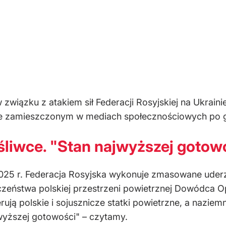
w związku z atakiem sił Federacji Rosyjskiej na Ukra
e zamieszczonym w mediach społecznościowych po go
liwce. "Stan najwyższej gotow
025 r. Federacja Rosyjska wykonuje zmasowane uderze
czeństwa polskiej przestrzeni powietrznej Dowódca 
rują polskie i sojusznicze statki powietrzne, a nazie
wyższej gotowości" – czytamy.