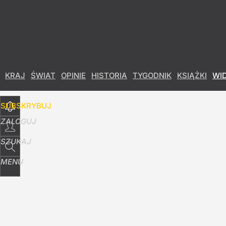
Udostępnij
10
Skomentuj
KRAJ
ŚWIAT
OPINIE
HISTORIA
TYGODNIK
KSIĄŻKI
WI
SUBSKRYBUJ
ZALOGUJ
SZUKAJ
MENU