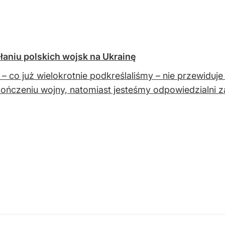
łaniu polskich wojsk na Ukrainę
 – co już wielokrotnie podkreślaliśmy – nie przewiduje
ończeniu wojny, natomiast jesteśmy odpowiedzialni za