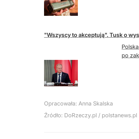
"Wszyscy to akceptują". Tusk o wys
Polska
po zak
Opracowała:
Anna Skalska
Źródło:
DoRzeczy.pl
/
polstanews.pl