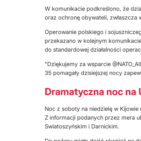
W komunikacie podkreślono, że dział
oraz ochronę obywateli, zwłaszcza 
Operowanie polskiego i sojuszniczeg
przekazano w kolejnym komunikacie
do standardowej działalności opera
"Dziękujemy za wsparcie @NATO_AI
35 pomagały dzisiejszej nocy zapew
Dramatyczna noc na U
Noc z soboty na niedzielę w Kijowie
Z informacji podanych przez mera ukr
Swiatoszyńskim i Darnickim.
Do pożaru miało dojść również na da