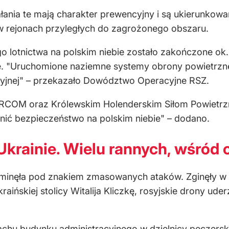
ania te mają charakter prewencyjny i są ukierunkowa
w rejonach przyległych do zagrożonego obszaru.
o lotnictwa na polskim niebie zostało zakończone ok. 
. "Uruchomione naziemne systemy obrony powietrznej
cyjnej" – przekazało Dowództwo Operacyjne RSZ.
RCOM oraz Królewskim Holenderskim Siłom Powietrz
nić bezpieczeństwo na polskim niebie" – dodano.
krainie. Wielu rannych, wśród o
 minęła pod znakiem zmasowanych ataków. Zginęły w n
aińskiej stolicy Witalija Kliczkę, rosyjskie drony ud
chu budynku administracyjnego w dzielnicy peczerski