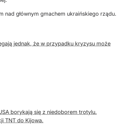
y dym nad głównym gmachem ukraińskiego rządu.
zegają jednak, że w przypadku kryzysu może
SA borykają się z niedoborem trotylu.
ji TNT do Kijowa.