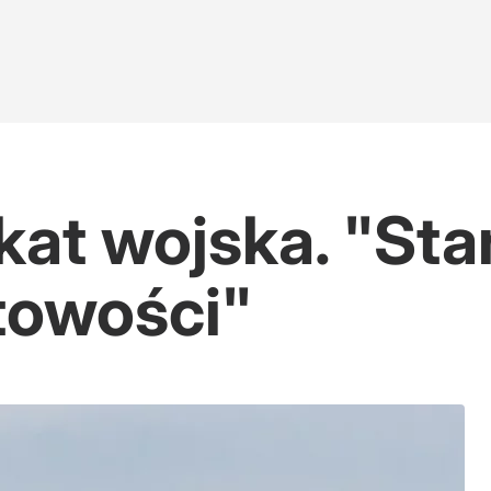
at wojska. "Sta
towości"