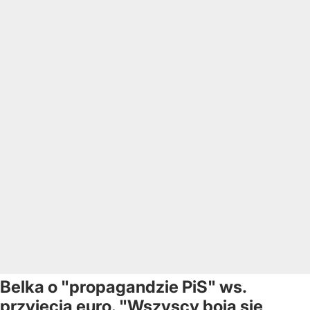
Belka o "propagandzie PiS" ws.
przyjęcia euro. "Wszyscy boją się