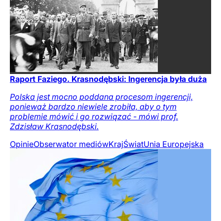
Raport Faziego. Krasnodębski: Ingerencja była duża
Polska jest mocno poddana procesom ingerencji,
ponieważ bardzo niewiele zrobiła, aby o tym
problemie mówić i go rozwiązać - mówi prof.
Zdzisław Krasnodębski.
Opinie
Obserwator mediów
Kraj
Świat
Unia Europejska