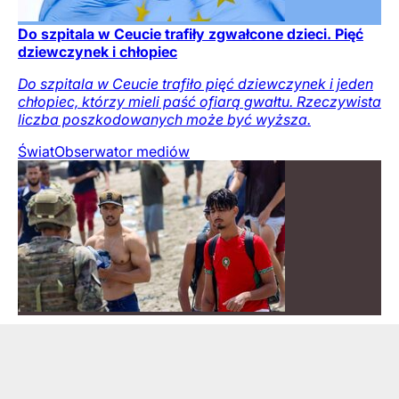
Do szpitala w Ceucie trafiły zgwałcone dzieci. Pięć
dziewczynek i chłopiec
Do szpitala w Ceucie trafiło pięć dziewczynek i jeden
chłopiec, którzy mieli paść ofiarą gwałtu. Rzeczywista
liczba poszkodowanych może być wyższa.
Świat
Obserwator mediów