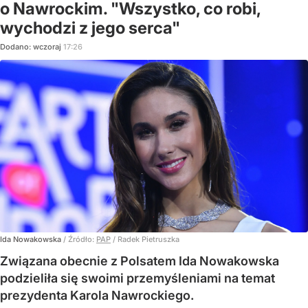
o Nawrockim. "Wszystko, co robi,
wychodzi z jego serca"
Dodano:
wczoraj
17:26
Ida Nowakowska
/ Źródło:
PAP
/
Radek Pietruszka
Związana obecnie z Polsatem Ida Nowakowska
podzieliła się swoimi przemyśleniami na temat
prezydenta Karola Nawrockiego.