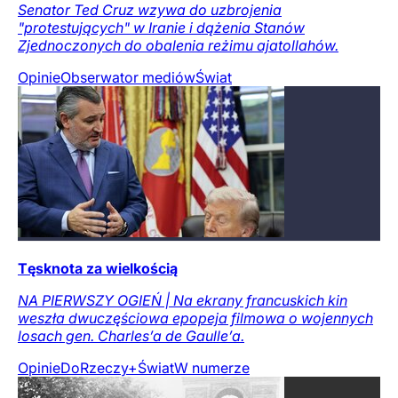
Senator Ted Cruz wzywa do uzbrojenia
"protestujących" w Iranie i dążenia Stanów
Zjednoczonych do obalenia reżimu ajatollahów.
Opinie
Obserwator mediów
Świat
Tęsknota za wielkością
NA PIERWSZY OGIEŃ | Na ekrany francuskich kin
weszła dwuczęściowa epopeja filmowa o wojennych
losach gen. Charles’a de Gaulle’a.
Opinie
DoRzeczy+
Świat
W numerze