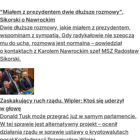
"Miałem z prezydentem dwie dłuższe rozmowy".
Sikorski o Nawrockim
Dwie dłuższe rozmowy, jakie miałem z prezydentem,
wspominam z sympatią. Gdy radykałowie nie szepczą
mu do ucha, rozmowa jest normalna – powiedział
o kontaktach z Karolem Nawrockim szef MSZ Radosław
Sikorski.
Zaskakujący ruch rządu. Wipler: Ktoś się uderzył
w głowę
Donald Tusk może przegrać już w samym parlamencie.
W tej sprawie jest alternatywny projekt – ocenił
działania rządu w sprawie ustawy o kryptowalutach
poseł Konfederacji Przemysław Wipler.