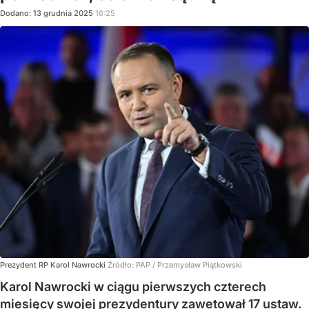
Dodano:
13
grudnia
2025
16:25
Prezydent RP Karol Nawrocki
Źródło:
PAP
/
Przemysław Piątkowski
Karol Nawrocki w ciągu pierwszych czterech
miesięcy swojej prezydentury zawetował 17 ustaw.