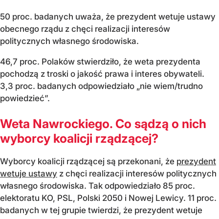
50 proc. badanych uważa, że prezydent wetuje ustawy
obecnego rządu z chęci realizacji interes
ów
politycznych w
łasnego środowiska.
46,7 proc. Polak
ów stwierdzi
ło, że weta prezydenta
pochodzą z troski o jakość prawa i interes obywateli.
3,3 proc. badanych odpowiedziało
„nie wiem/trudno
powiedzie
ć”.
Weta Nawrockiego. Co sądzą o nich
wyborcy koalicji rządzącej?
Wyborcy koalicji rządzącej są przekonani, że
prezydent
wetuje ustawy
z chęci realizacji interes
ów politycznych
w
łasnego środowiska. Tak odpowiedziało 85 proc.
elektoratu KO, PSL, Polski 2050 i Nowej Lewicy. 11 proc.
badanych w tej grupie twierdzi, że prezydent wetuje