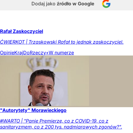
Dodaj jako
źródło w Google
Rafał Zaskoczyciel
ĆWIERKOT | Trzaskowski Rafał to jednak zaskoczyciel.
Opinie
Kraj
DoRzeczy+
W numerze
"Autorytety" Morawieckiego
#WARTO | "Panie Premierze, co z COVID-19, co z
sanitaryzmem, co z 200 tys. nadmiarowych zgonów?".