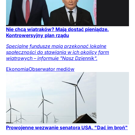
Nie chcą wiatraków? Mają dostać pieniądze.
Kontrowersyjny plan rządu
Specjalne fundusze mają przekonać lokalne
społeczności do stawiania w ich okolicy farm
wiatrowych – informuje "Nasz Dziennik".
Ekonomia
Obserwator mediów
Prowojenne wezwanie senatora USA. "Dać im broń"