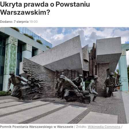
Ukryta prawda o Powstaniu
Warszawskim?
Dodano:
7
sierpnia
19:00
Pomnik Powstania Warszawskiego w Warszawie
/ Źródło:
Wikimedia Commons
/