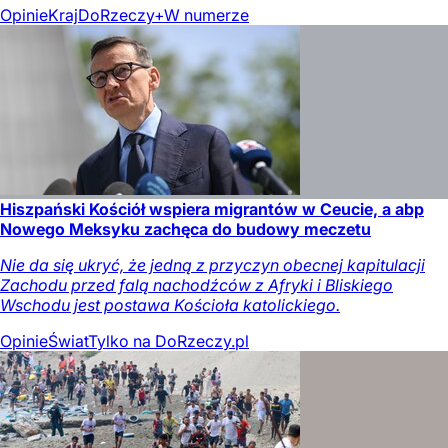
Opinie
Kraj
DoRzeczy+
W numerze
Hiszpański Kościół wspiera migrantów w Ceucie, a abp
Nowego Meksyku zachęca do budowy meczetu
Nie da się ukryć, że jedną z przyczyn obecnej kapitulacji
Zachodu przed falą nachodźców z Afryki i Bliskiego
Wschodu jest postawa Kościoła katolickiego.
Opinie
Świat
Tylko na DoRzeczy.pl