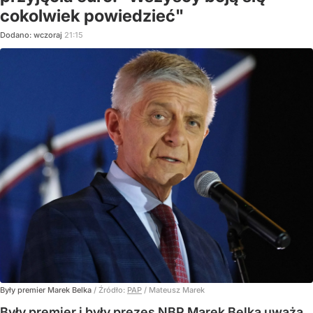
cokolwiek powiedzieć"
Dodano:
wczoraj
21:15
Były premier Marek Belka
/ Źródło:
PAP
/
Mateusz Marek
Były premier i były prezes NBP Marek Belka uważa,