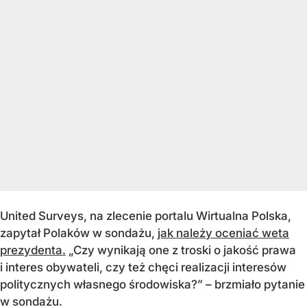
United
Surveys
, na zlecenie portalu Wirtualna Polska,
zapytał Polak
ów w sonda
żu,
jak należy oceniać weta
prezydenta.
„Czy wynikaj
ą one z troski o jakość prawa
i interes obywateli, czy też chęci realizacji interes
ów
politycznych w
łasnego środowiska?”
– brzmia
ło pytanie
w sondażu.