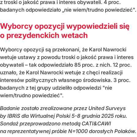
z troski o jakość prawa i interes obywateli. 4 proc.
badanych odpowiedziało
„nie wiem/trudno powiedzie
ć".
Wyborcy opozycji wypowiedzieli się
o prezydenckich wetach
Wyborcy opozycji są przekonani, że Karol Nawrocki
wetuje ustawy z powodu troski o jakość prawa i interes
obywateli
– tak odpowiedzia
ło 85 proc. z nich. 12 proc.
uznało, że Karol Nawrocki wetuje z chęci realizacji
interes
ów politycznych w
łasnego środowiska. 3 proc.
badanych z tej grupy udzieliło odpowiedzi "nie
wiem/trudno powiedzieć".
Badanie zostało zrealizowane przez United Surveys
by
IBRiS
dla Wirtualnej Polski 5-8 grudnia 2025 roku.
Sondaż przeprowadzono metodą CATI&CAWI
na reprezentatywnej pr
óbie N=1000 doros
łych Polak
ów.