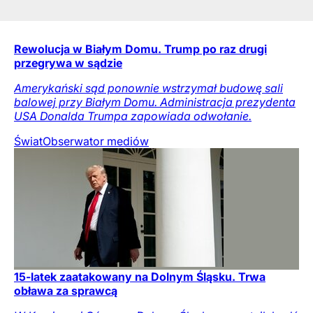
Rewolucja w Białym Domu. Trump po raz drugi
przegrywa w sądzie
Amerykański sąd ponownie wstrzymał budowę sali
balowej przy Białym Domu. Administracja prezydenta
USA Donalda Trumpa zapowiada odwołanie.
Świat
Obserwator mediów
15-latek zaatakowany na Dolnym Śląsku. Trwa
obława za sprawcą