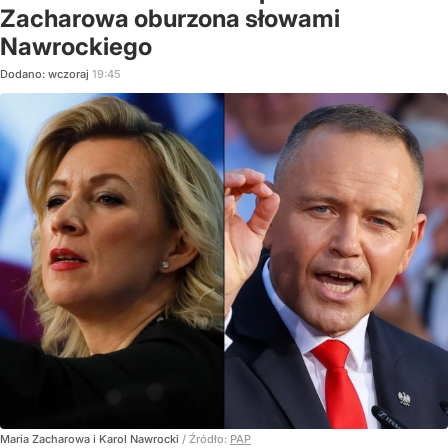
Zacharowa oburzona słowami
Nawrockiego
Dodano:
wczoraj
19:45
Maria Zacharowa i Karol Nawrocki
/ Źródło:
PAP