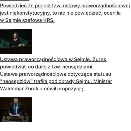
Powiedzieć że projekt tzw. ustawy praworządnościowej
jest niekonstytucyjny, to nic nie powiedzieć, oceniła
w Sejmie szefowa KRS.
Ustawa praworządnościowa w Sejmie. Żurek
powiedział, co dalej z tzw. neosędziami
Ustawa praworządnościowa dotycząca statusu
"neosędziów" trafiła pod obrady Sejmu. Minister
Waldemar Żurek omówił propozycję.