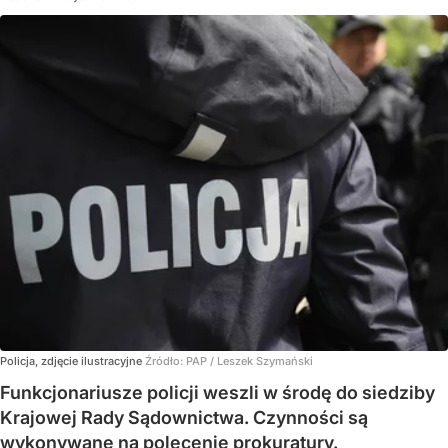
Policja, zdjęcie ilustracyjne
Źródło:
PAP
/
Leszek Szymański
Funkcjonariusze policji weszli w środę do siedziby
Krajowej Rady Sądownictwa. Czynności są
wykonywane na polecenie prokuratury.