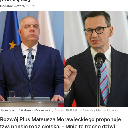
Dodano:
wczoraj
20:35
Jacek Sasin / Mateusz Morawiecki
/ Źródło:
PAP
/
Piotr Nowak / Marcin Obara
Rozwój Plus Mateusza Morawieckiego proponuje
tzw. pensję rodzicielską. – Mnie to trochę dziwi,