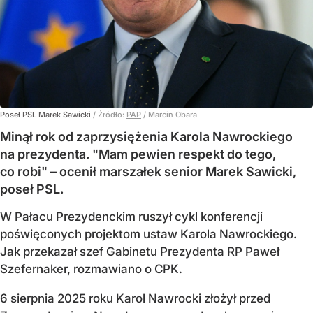
Poseł PSL Marek Sawicki
/ Źródło:
PAP
/
Marcin Obara
Minął rok od zaprzysiężenia Karola Nawrockiego
na prezydenta. "Mam pewien respekt do tego,
co robi" – ocenił marszałek senior Marek Sawicki,
poseł PSL.
W Pałacu Prezydenckim ruszył cykl konferencji
poświęconych projektom ustaw Karola Nawrockiego.
Jak przekazał szef Gabinetu Prezydenta RP Paweł
Szefernaker, rozmawiano o CPK.
6 sierpnia 2025 roku Karol Nawrocki złożył przed