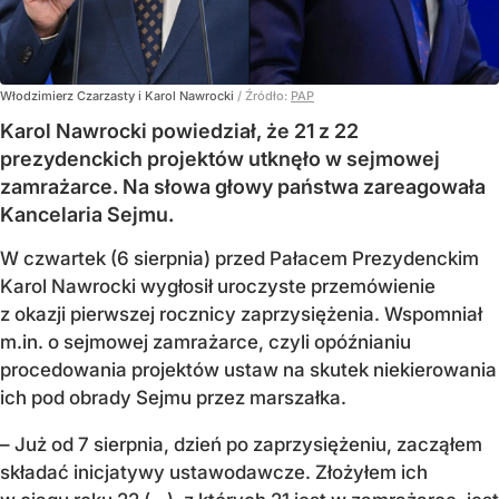
Włodzimierz Czarzasty i Karol Nawrocki
/ Źródło:
PAP
Karol Nawrocki powiedział, że 21 z 22
prezydenckich projektów utknęło w sejmowej
zamrażarce. Na słowa głowy państwa zareagowała
Kancelaria Sejmu.
W czwartek (6 sierpnia) przed Pałacem Prezydenckim
Karol Nawrocki wygłosił uroczyste przemówienie
z okazji pierwszej rocznicy zaprzysiężenia. Wspomniał
m.in. o sejmowej zamrażarce, czyli opóźnianiu
procedowania projektów ustaw na skutek niekierowania
ich pod obrady Sejmu przez marszałka.
– Już od 7 sierpnia, dzień po zaprzysiężeniu, zacząłem
składać inicjatywy ustawodawcze. Złożyłem ich