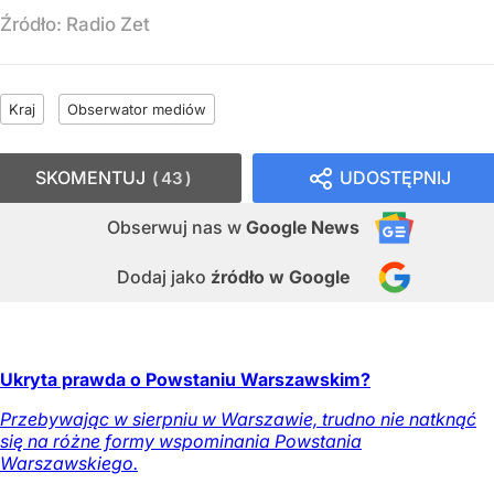
Źródło:
Radio Zet
Kraj
Obserwator mediów
SKOMENTUJ
UDOSTĘPNIJ
43
Obserwuj nas
w
Google News
Dodaj jako
źródło w Google
Ukryta prawda o Powstaniu Warszawskim?
Przebywając w sierpniu w Warszawie, trudno nie natknąć
się na różne formy wspominania Powstania
Warszawskiego.