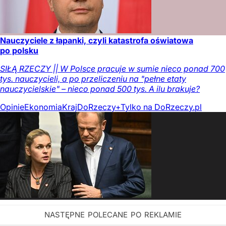
Nauczyciele z łapanki, czyli katastrofa oświatowa
po polsku
SIŁĄ RZECZY || W Polsce pracuje w sumie nieco ponad 700
tys. nauczycieli, a po przeliczeniu na "pełne etaty
nauczycielskie" – nieco ponad 500 tys. A ilu brakuje?
Opinie
Ekonomia
Kraj
DoRzeczy+
Tylko na DoRzeczy.pl