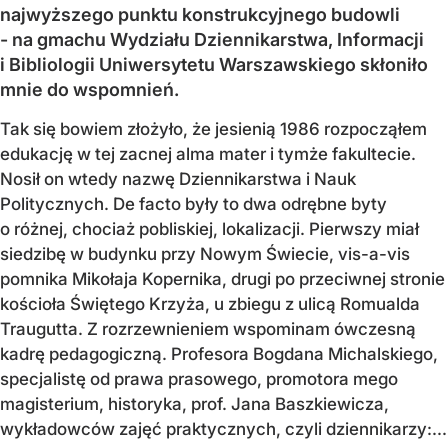
najwyższego punktu konstrukcyjnego budowli
- na gmachu Wydziału Dziennikarstwa, Informacji
i Bibliologii Uniwersytetu Warszawskiego skłoniło
mnie do wspomnień.
Tak się bowiem złożyło, że jesienią 1986 rozpocząłem
edukację w tej zacnej alma mater i tymże fakultecie.
Nosił on wtedy nazwę Dziennikarstwa i Nauk
Politycznych. De facto były to dwa odrębne byty
o różnej, chociaż pobliskiej, lokalizacji. Pierwszy miał
siedzibę w budynku przy Nowym Świecie, vis-a-vis
pomnika Mikołaja Kopernika, drugi po przeciwnej stronie
kościoła Świętego Krzyża, u zbiegu z ulicą Romualda
Traugutta. Z rozrzewnieniem wspominam ówczesną
kadrę pedagogiczną. Profesora Bogdana Michalskiego,
specjalistę od prawa prasowego, promotora mego
magisterium, historyka, prof. Jana Baszkiewicza,
wykładowców zajęć praktycznych, czyli dziennikarzy:...