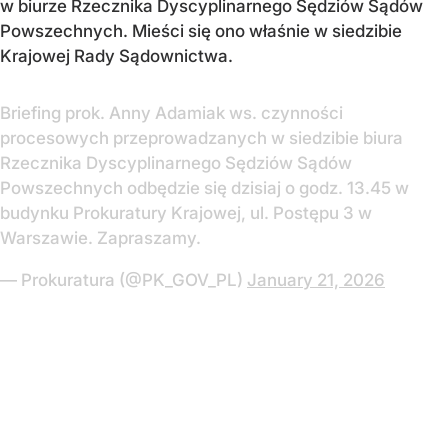
w biurze Rzecznika Dyscyplinarnego Sędziów Sądów
Powszechnych. Mieści się ono właśnie w siedzibie
Krajowej Rady Sądownictwa.
Briefing prok. Anny Adamiak ws. czynności
procesowych przeprowadzanych w siedzibie biura
Rzecznika Dyscyplinarnego Sędziów Sądów
Powszechnych odbędzie się dzisiaj o godz. 13.45 w
budynku Prokuratury Krajowej, ul. Postępu 3 w
Warszawie. Zapraszamy.
— Prokuratura (@PK_GOV_PL)
January 21, 2026