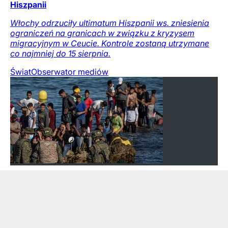
Hiszpanii
Włochy odrzuciły ultimatum Hiszpanii ws. zniesienia
ograniczeń na granicach w związku z kryzysem
migracyjnym w Ceucie. Kontrole zostaną utrzymane
co najmniej do 15 sierpnia.
Świat
Obserwator mediów