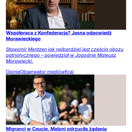
Współpraca z Konfederacją? Jasna odpowiedź
Morawieckiego
Sławomir Mentzen jak najbardziej jest częścią obozu
patriotycznego – powiedział w Jagodnie Mateusz
Morawiecki.
Opinie
Obserwator mediów
Kraj
Migranci w Ceucie. Meloni odrzuciła żądania