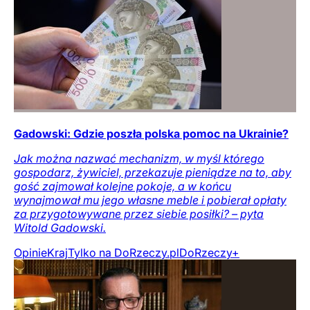
Gadowski: Gdzie poszła polska pomoc na Ukrainie?
Jak można nazwać mechanizm, w myśl którego
gospodarz, żywiciel, przekazuje pieniądze na to, aby
gość zajmował kolejne pokoje, a w końcu
wynajmował mu jego własne meble i pobierał opłaty
za przygotowywane przez siebie posiłki? – pyta
Witold Gadowski.
Opinie
Kraj
Tylko na DoRzeczy.pl
DoRzeczy+