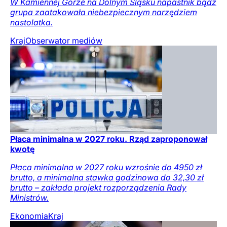
W Kamiennej Górze na Dolnym Śląsku napastnik bądź
grupa zaatakowała niebezpiecznym narzędziem
nastolatka.
Kraj
Obserwator mediów
Płaca minimalna w 2027 roku. Rząd zaproponował
kwotę
Płaca minimalna w 2027 roku wzrośnie do 4950 zł
brutto, a minimalna stawka godzinowa do 32,30 zł
brutto – zakłada projekt rozporządzenia Rady
Ministrów.
Ekonomia
Kraj