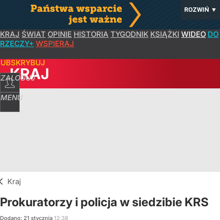
ROZWIŃ
▼
KRAJ
ŚWIAT
OPINIE
HISTORIA
TYGODNIK
KSIĄŻKI
WIDEO
DO
RZECZY+
WSPIERAJ
SUBSKRYBUJ
KRAJ
ZALOGUJ
MENU
Kraj
Prokuratorzy i policja w siedzibie KRS
Dodano:
21
stycznia
12:38