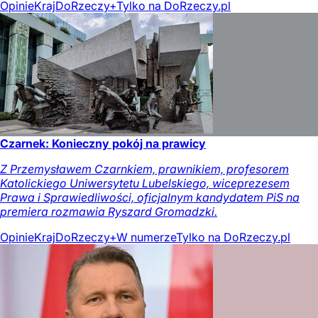
Opinie
Kraj
DoRzeczy+
Tylko na DoRzeczy.pl
Czarnek: Konieczny pokój na prawicy
Z Przemysławem Czarnkiem, prawnikiem, profesorem
Katolickiego Uniwersytetu Lubelskiego, wiceprezesem
Prawa i Sprawiedliwości, oficjalnym kandydatem PiS na
premiera rozmawia Ryszard Gromadzki.
Opinie
Kraj
DoRzeczy+
W numerze
Tylko na DoRzeczy.pl