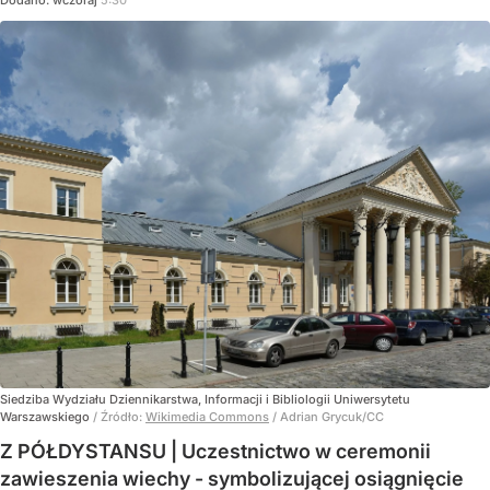
Siedziba Wydziału Dziennikarstwa, Informacji i Bibliologii Uniwersytetu
Warszawskiego
/ Źródło:
Wikimedia Commons
/
Adrian Grycuk/CC
Z PÓŁDYSTANSU | Uczestnictwo w ceremonii
zawieszenia wiechy - symbolizującej osiągnięcie