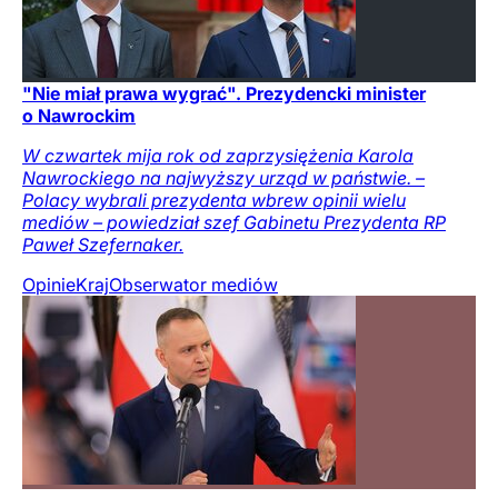
"Nie miał prawa wygrać". Prezydencki minister
o Nawrockim
W czwartek mija rok od zaprzysiężenia Karola
Nawrockiego na najwyższy urząd w państwie. –
Polacy wybrali prezydenta wbrew opinii wielu
mediów – powiedział szef Gabinetu Prezydenta RP
Paweł Szefernaker.
Opinie
Kraj
Obserwator mediów