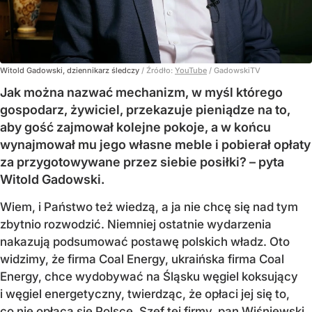
Witold Gadowski, dziennikarz śledczy
/ Źródło:
YouTube
/
GadowskiTV
Jak można nazwać mechanizm, w myśl którego
gospodarz, żywiciel, przekazuje pieniądze na to,
aby gość zajmował kolejne pokoje, a w końcu
wynajmował mu jego własne meble i pobierał opłaty
za przygotowywane przez siebie posiłki? – pyta
Witold Gadowski.
Wiem, i Państwo też wiedzą, a ja nie chcę się nad tym
zbytnio rozwodzić. Niemniej ostatnie wydarzenia
nakazują podsumować postawę polskich władz. Oto
widzimy, że firma Coal Energy, ukraińska firma Coal
Energy, chce wydobywać na Śląsku węgiel koksujący
i węgiel energetyczny, twierdząc, że opłaci jej się to,
co nie opłaca się Polsce. Szef tej firmy, pan Wiśniewski,