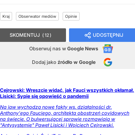
Kraj
Obserwator mediów
Opinie
SKOMENTUJ
UDOSTĘPNIJ
12
Obserwuj nas
w
Google News
Dodaj jako
źródło w Google
Cejrowski: Wreszcie widać, jak Fauci wszystkich okłamał.
Lisicki: Sypie się opowieść o pandemii
Na jaw wychodzą nowe fakty ws. działalności dr.
Anthony'ego Fauciego, architekta obostrzeń covidowych
na świecie. O bulwersującej sprawie rozmawiają w
"Antysystemie" Paweł Lisicki i Wojciech Cejrowski.