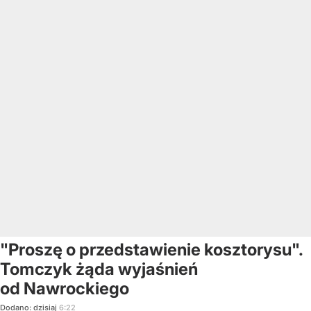
"Proszę o przedstawienie kosztorysu".
Tomczyk żąda wyjaśnień
od Nawrockiego
Dodano:
dzisiaj
6:22