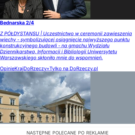
Bednarska 2/4
Z PÓŁDYSTANSU | Uczestnictwo w ceremonii zawieszenia
wiechy - symbolizującej osiągnięcie najwyższego punktu
konstrukcyjnego budowli - na gmachu Wydziału
Dziennikarstwa, Informacji i Bibliologii Uniwersytetu
Warszawskiego skłoniło mnie do wspomnień.
Opinie
Kraj
DoRzeczy+
Tylko na DoRzeczy.pl