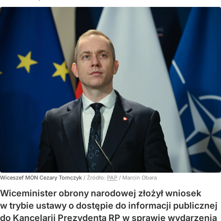
Wiceszef MON Cezary Tomczyk
/ Źródło:
PAP
/
Marcin Obara
Wiceminister obrony narodowej złożył wniosek
w trybie ustawy o dostępie do informacji publicznej
do Kancelarii Prezydenta RP w sprawie wydarzenia