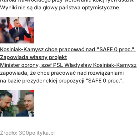
Wyniki nie są dla głowy państwa optymistyczne.
Kosiniak-Kamysz chce pracować nad "SAFE 0 proc.".
Zapowiada własny projekt
Minister obrony, szef PSL Władysław Kosiniak-Kamysz
zapowiada, że chce pracować nad rozwiązaniami
na bazie prezydenckiej propozycji "SAFE 0 proc.".
Źródło:
300polityka.pl