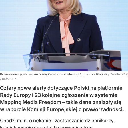
Przewodnicząca Krajowej Rady Radiofonii i Telewizji Agnieszka Glapiak
/ Źródło:
PAP
/
Rafał Guz
Cztery nowe alerty dotyczące Polski na platformie
Rady Europy i 23 kolejne zgłoszenia w systemie
Mapping Media Freedom – takie dane znalazły się
w raporcie Komisji Europejskiej o praworządności.
Chodzi m.in. o nękanie i zastraszanie dziennikarzy,
konfiskowanie sprzętu, blokowanie stron