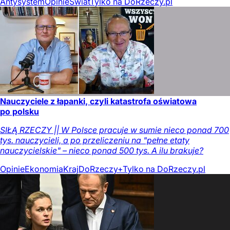
Antysystem
Opinie
Świat
Tylko na DoRzeczy.pl
Nauczyciele z łapanki, czyli katastrofa oświatowa
po polsku
SIŁĄ RZECZY || W Polsce pracuje w sumie nieco ponad 700
tys. nauczycieli, a po przeliczeniu na "pełne etaty
nauczycielskie" – nieco ponad 500 tys. A ilu brakuje?
Opinie
Ekonomia
Kraj
DoRzeczy+
Tylko na DoRzeczy.pl