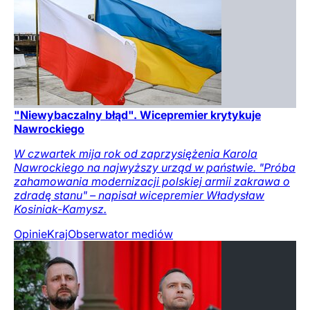
"Niewybaczalny błąd". Wicepremier krytykuje
Nawrockiego
W czwartek mija rok od zaprzysiężenia Karola
Nawrockiego na najwyższy urząd w państwie. "Próba
zahamowania modernizacji polskiej armii zakrawa o
zdradę stanu" – napisał wicepremier Władysław
Kosiniak-Kamysz.
Opinie
Kraj
Obserwator mediów