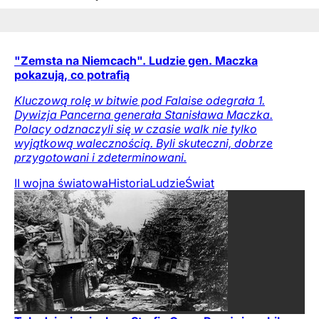
"Zemsta na Niemcach". Ludzie gen. Maczka
pokazują, co potrafią
Kluczową rolę w bitwie pod Falaise odegrała 1.
Dywizja Pancerna generała Stanisława Maczka.
Polacy odznaczyli się w czasie walk nie tylko
wyjątkową walecznością. Byli skuteczni, dobrze
przygotowani i zdeterminowani.
II wojna światowa
Historia
Ludzie
Świat