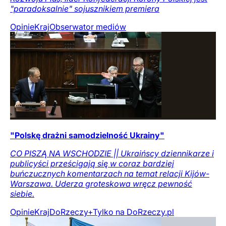
"paradoksalnie" sojusznikiem premiera
Opinie
Kraj
Obserwator mediów
"Polskę drażni samodzielność Ukrainy"
CO PISZĄ NA WSCHODZIE || Ukraińscy dziennikarze i
publicyści prześcigają się w coraz bardziej
buńczucznych komentarzach na temat relacji Kijów-
Warszawa. Uderza groteskowa wręcz pewność
siebie.
Opinie
Kraj
DoRzeczy+
Tylko na DoRzeczy.pl