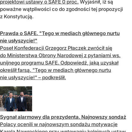
projektowi ustawy o SAFE 0 proc.
Wyjaśnił, iż są
poważne wątpliwości co do zgodności tej propozycji
z Konstytucją.
Prawda o SAFE. "Tego w mediach głównego nurtu
nie usłyszycie!"
Poseł Konfederacji Grzegorz Płaczek zwrócił się
do Ministerstwa Obrony Narodowej z pytaniami ws.
unijnego programu SAFE. Odpowiedź, jaką uzyskał
określił farsą. "Tego w mediach głównego nurtu
nie usłyszycie!" – podkreślił.
Sygnał alarmowy dla prezydenta. Najnowszy sondaż
Polacy ocenili w najnowszym sondażu motywacje
Karola Nawrockiego przy wetowaniu kolejnych ustaw.