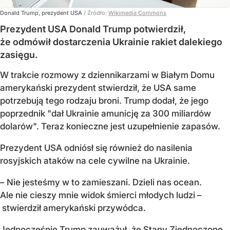
Donald Trump, prezydent USA
/ Źródło:
Wikimedia Commons
Prezydent USA Donald Trump potwierdził,
że odmówił dostarczenia Ukrainie rakiet dalekiego
zasięgu.
W trakcie rozmowy z dziennikarzami w Białym Domu
amerykański prezydent stwierdził, że USA same
potrzebują tego rodzaju broni. Trump dodał, że jego
poprzednik "dał Ukrainie amunicję za 300 miliardów
dolarów". Teraz konieczne jest uzupełnienie zapasów.
Prezydent USA odniósł się również do nasilenia
rosyjskich ataków na cele cywilne na Ukrainie.
– Nie jesteśmy w to zamieszani. Dzieli nas ocean.
Ale nie cieszy mnie widok śmierci młodych ludzi –
stwierdził amerykański przywódca.
Jednocześnie Trump zauważył, że Stany Zjednoczone