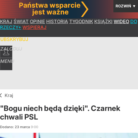
ROZWIŃ
▼
KRAJ
ŚWIAT
OPINIE
HISTORIA
TYGODNIK
KSIĄŻKI
WIDEO
DO
RZECZY+
WSPIERAJ
SUBSKRYBUJ
ZALOGUJ
MENU
Kraj
"Bogu niech będą dzięki". Czarnek
chwali PSL
Dodano:
23
marca
9:00