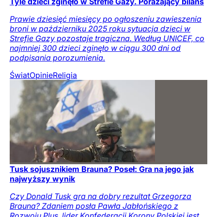
Tyle dzieci zginęło w Strefie Gazy. Porażający bilans
Prawie dziesięć miesięcy po ogłoszeniu zawieszenia
broni w październiku 2025 roku sytuacja dzieci w
Strefie Gazy pozostaje tragiczna. Według UNICEF, co
najmniej 300 dzieci zginęło w ciągu 300 dni od
podpisania porozumienia.
Świat
Opinie
Religia
Tusk sojusznikiem Brauna? Poseł: Gra na jego jak
najwyższy wynik
Czy Donald Tusk gra na dobry rezultat Grzegorza
Brauna? Zdaniem posła Pawła Jabłońskiego z
Rozwoju Plus, lider Konfederacji Korony Polskiej jest