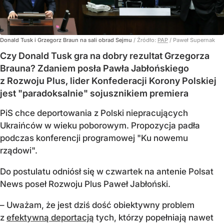
Donald Tusk i Grzegorz Braun na sali obrad Sejmu
/ Źródło:
PAP
/
Paweł Supernak
Czy Donald Tusk gra na dobry rezultat Grzegorza
Brauna? Zdaniem posła Pawła Jabłońskiego
z Rozwoju Plus, lider Konfederacji Korony Polskiej
jest "paradoksalnie" sojusznikiem premiera
PiS chce deportowania z Polski niepracujących
Ukraińców w wieku poborowym. Propozycja padła
podczas konferencji programowej "Ku nowemu
rządowi".
Do postulatu odniósł się w czwartek na antenie Polsat
News poseł Rozwoju Plus Paweł Jabłoński.
– Uważam, że jest dziś dość obiektywny problem
z
efektywną deportacją
tych, którzy popełniają nawet