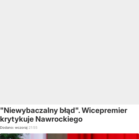
"Niewybaczalny błąd". Wicepremier
krytykuje Nawrockiego
Dodano:
wczoraj
21:55