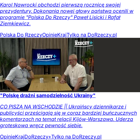
Karol Nawrocki obchodzi pierwszą rocznicę swojej
prezydentury. Dokonania nowej głowy państwa ocenili w
programie "Polska Do Rzeczy" Paweł Lisicki i Rafał
Ziemkiewicz.
Polska Do Rzeczy
Opinie
Kraj
Tylko na DoRzeczy.pl
"Polskę drażni samodzielność Ukrainy"
CO PISZĄ NA WSCHODZIE || Ukraińscy dziennikarze i
publicyści prześcigają się w coraz bardziej buńczucznych
komentarzach na temat relacji Kijów-Warszawa. Uderza
groteskowa wręcz pewność siebie.
Opinie
Kraj
DoRzeczy+
Tylko na DoRzeczy.pl