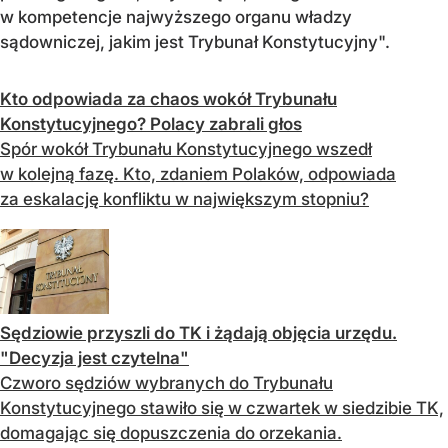
w kompetencje najwyższego organu władzy
sądowniczej, jakim jest Trybunał Konstytucyjny".
Kto odpowiada za chaos wokół Trybunału
Konstytucyjnego? Polacy zabrali głos
Spór wokół Trybunału Konstytucyjnego wszedł
w kolejną fazę. Kto, zdaniem Polaków, odpowiada
za eskalację konfliktu w największym stopniu?
Sędziowie przyszli do TK i żądają objęcia urzędu.
"Decyzja jest czytelna"
Czworo sędziów wybranych do Trybunału
Konstytucyjnego stawiło się w czwartek w siedzibie TK,
domagając się dopuszczenia do orzekania.