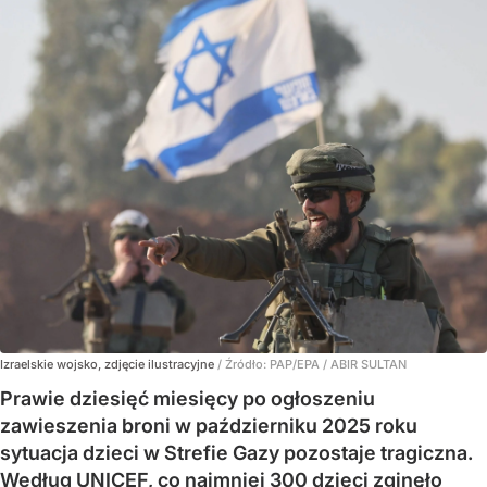
Izraelskie wojsko, zdjęcie ilustracyjne
/ Źródło:
PAP/EPA
/
ABIR SULTAN
Prawie dziesięć miesięcy po ogłoszeniu
zawieszenia broni w październiku 2025 roku
sytuacja dzieci w Strefie Gazy pozostaje tragiczna.
Według UNICEF, co najmniej 300 dzieci zginęło