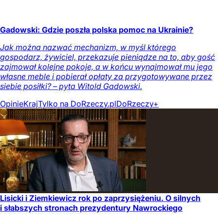
Gadowski: Gdzie poszła polska pomoc na Ukrainie?
Jak można nazwać mechanizm, w myśl którego
gospodarz, żywiciel, przekazuje pieniądze na to, aby gość
zajmował kolejne pokoje, a w końcu wynajmował mu jego
własne meble i pobierał opłaty za przygotowywane przez
siebie posiłki? – pyta Witold Gadowski.
Opinie
Kraj
Tylko na DoRzeczy.pl
DoRzeczy+
Lisicki i Ziemkiewicz rok po zaprzysiężeniu. O silnych
i słabszych stronach prezydentury Nawrockiego