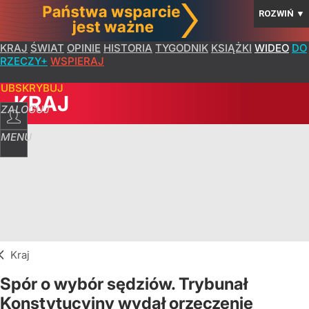
ROZWIŃ
▼
KRAJ
ŚWIAT
OPINIE
HISTORIA
TYGODNIK
KSIĄŻKI
WIDEO
DO
RZECZY+
WSPIERAJ
SUBSKRYBUJ
KRAJ
ZALOGUJ
MENU
Kraj
Spór o wybór sędziów. Trybunał
Konstytucyjny wydał orzeczenie