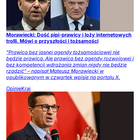
Morawiecki: Dość pipi-prawicy i loży internetowych
trolli. Mówi o przyszłości i tożsamości
"Prawica bez jasnej agendy tożsamościowej nie
będzie prawicą. Ale prawica bez agendy rozwojowej i
bez kompetencji wdrażania zmian nigdy nie będzie
rządzić" – napisał Mateusz Morawiecki w
opublikowanym w czwartek wpisie na portalu X.
Opinie
Kraj