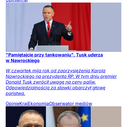
"Pamiętajcie przy tankowaniu". Tusk uderza
w Nawrockiego
W czwartek mija rok od zaprzysiężenia Karola
Nawrockiego na prezydenta RP. W tym dniu premier
Donald Tusk zwrócił uwagę na ceny paliw.
Odpowiedzialnością za stawki obarczył głowę
państwa.
Opinie
Kraj
Ekonomia
Obserwator mediów