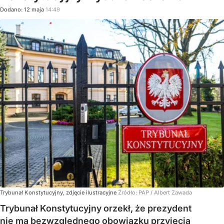
Dodano:
12
maja
14:49
Trybunał Konstytucyjny, zdjęcie ilustracyjne
Źródło:
PAP
/
Albert Zawada
Trybunał Konstytucyjny orzekł, że prezydent
nie ma bezwzględnego obowiązku przyjęcia