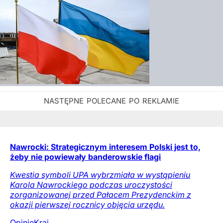
Nawrocki: Strategicznym interesem Polski jest to,
żeby nie powiewały banderowskie flagi
Kwestia symboli UPA wybrzmiała w wystąpieniu
Karola Nawrockiego podczas uroczystości
zorganizowanej przed Pałacem Prezydenckim z
okazji pierwszej rocznicy objęcia urzędu.
Opinie
Kraj