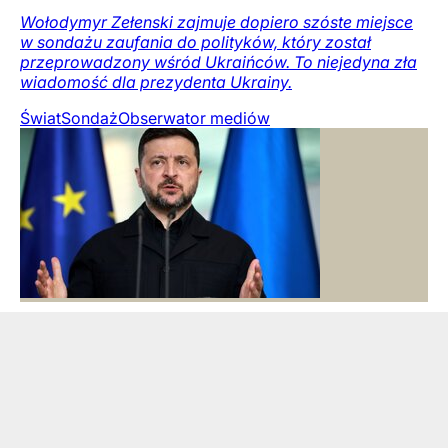
Wołodymyr Zełenski zajmuje dopiero szóste miejsce
w sondażu zaufania do polityków, który został
przeprowadzony wśród Ukraińców. To niejedyna zła
wiadomość dla prezydenta Ukrainy.
Świat
Sondaż
Obserwator mediów