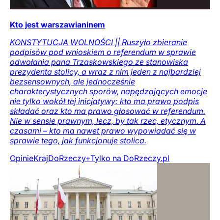
Kto jest warszawianinem
KONSTYTUCJA WOLNOŚCI || Ruszyło zbieranie
podpisów pod wnioskiem o referendum w sprawie
odwołania pana Trzaskowskiego ze stanowiska
prezydenta stolicy, a wraz z nim jeden z najbardziej
bezsensownych, ale jednocześnie
charakterystycznych sporów, napędzających emocje
nie tylko wokół tej inicjatywy: kto ma prawo podpis
składać oraz kto ma prawo głosować w referendum.
Nie w sensie prawnym, lecz, by tak rzec, etycznym. A
czasami – kto ma nawet prawo wypowiadać się w
sprawie tego, jak funkcjonuje stolica.
Opinie
Kraj
DoRzeczy+
Tylko na DoRzeczy.pl