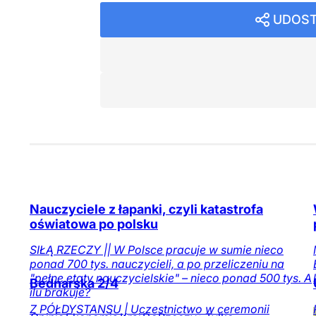
UDOST
Nauczyciele z łapanki, czyli katastrofa
oświatowa po polsku
SIŁĄ RZECZY || W Polsce pracuje w sumie nieco
ponad 700 tys. nauczycieli, a po przeliczeniu na
"pełne etaty nauczycielskie" – nieco ponad 500 tys. A
Bednarska 2/4
ilu brakuje?
Z PÓŁDYSTANSU | Uczestnictwo w ceremonii