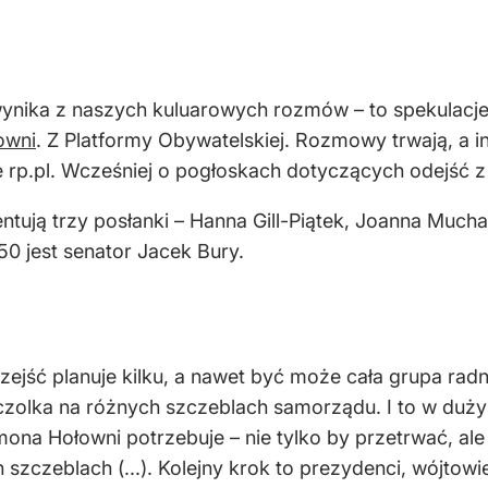
 wynika z naszych kuluarowych rozmów – to spekulacje,
owni
. Z Platformy Obywatelskiej. Rozmowy trwają, a in
e rp.pl. Wcześniej o pogłoskach dotyczących odejść z
ują trzy posłanki – Hanna Gill-Piątek, Joanna Mucha 
0 jest senator Jacek Bury.
rzejść planuje kilku, a nawet być może cała grupa ra
czolka na różnych szczeblach samorządu. I to w duży
mona Hołowni potrzebuje – nie tylko by przetrwać, al
szczeblach (...). Kolejny krok to prezydenci, wójtowi