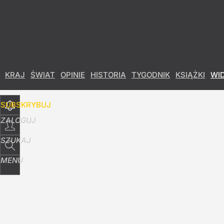
Udostępnij
86
Skomentuj
KRAJ
ŚWIAT
OPINIE
HISTORIA
TYGODNIK
KSIĄŻKI
WI
SUBSKRYBUJ
ZALOGUJ
SZUKAJ
MENU