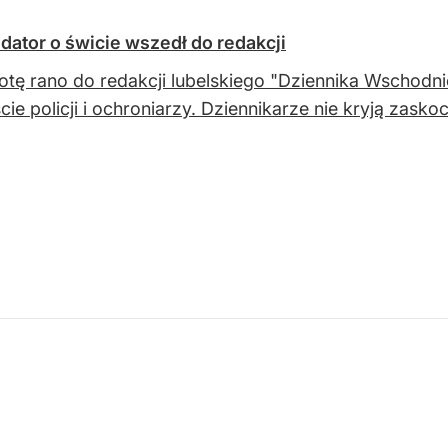
dator o świcie wszedł do redakcji
tę rano do redakcji lubelskiego "Dziennika Wschodn
cie policji i ochroniarzy. Dziennikarze nie kryją zasko