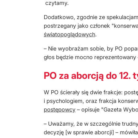
czytamy.
Dodatkowo, zgodnie ze spekulacjami,
postrzegany jako członek "konserwa
światopoglądowych
.
– Nie wyobrażam sobie, by PO popar
głos będzie mocno reprezentowany – 
PO za aborcją do 12. 
W PO ścierały się dwie frakcje: post
i psychologiem, oraz frakcja konse
postępowcy
– opisuje "Gazeta Wybo
– Uważamy, że w szczególnie trudnyc
decyzję [w sprawie aborcji] – mówił