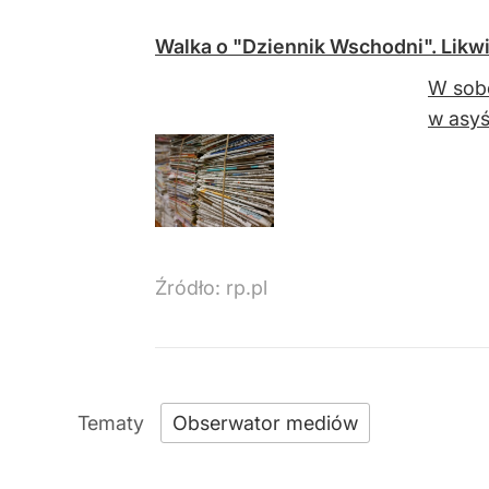
Walka o "Dziennik Wschodni". Likwi
W sobo
w asyś
Źródło:
rp.pl
Obserwator mediów