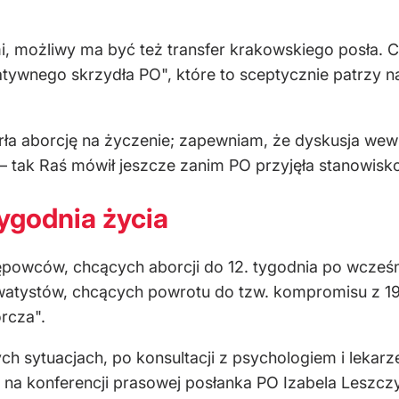
 możliwy ma być też transfer krakowskiego posła. Cho
tywnego skrzydła PO", które to sceptycznie patrzy 
ła aborcję na życzenie; zapewniam, że dyskusja wewn
tak Raś mówił jeszcze zanim PO przyjęła stanowisko 
tygodnia życia
ępowców, chcących aborcji do 12. tygodnia po wcześnie
rwatystów, chcących powrotu do tzw. kompromisu z 19
rcza".
h sytuacjach, po konsultacji z psychologiem i lekarz
a na konferencji prasowej posłanka PO Izabela Leszcz