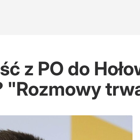
jść z PO do Hoło
? "Rozmowy trwa