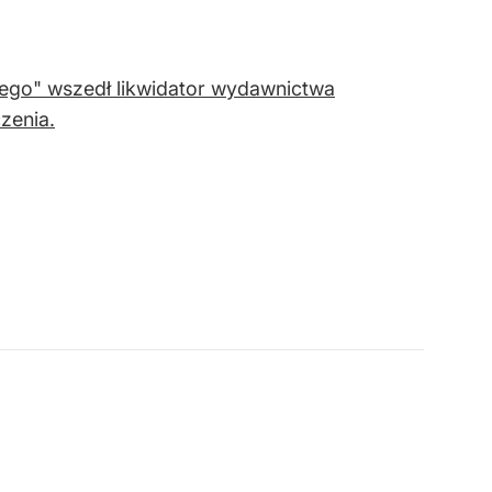
iego" wszedł likwidator wydawnictwa
czenia.