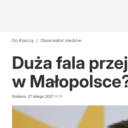
Do Rzeczy
/
Obserwator mediów
Duża fala prze
w Małopolsce
Dodano:
27
lutego
2021
19:19