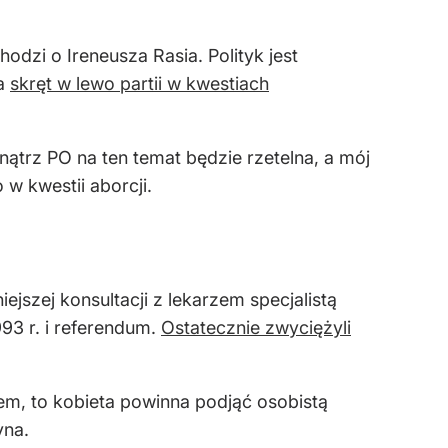
dzi o Ireneusza Rasia. Polityk jest
na
skręt w lewo partii w kwestiach
ątrz PO na ten temat będzie rzetelna, a mój
w kwestii aborcji.
jszej konsultacji z lekarzem specjalistą
93 r. i referendum.
Ostatecznie zwyciężyli
em, to kobieta powinna podjąć osobistą
yna.