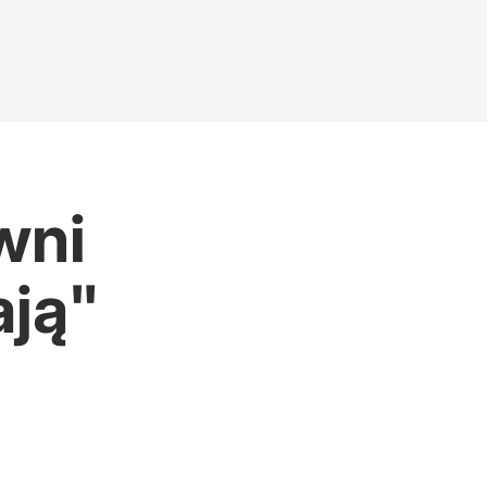
wni
ją"