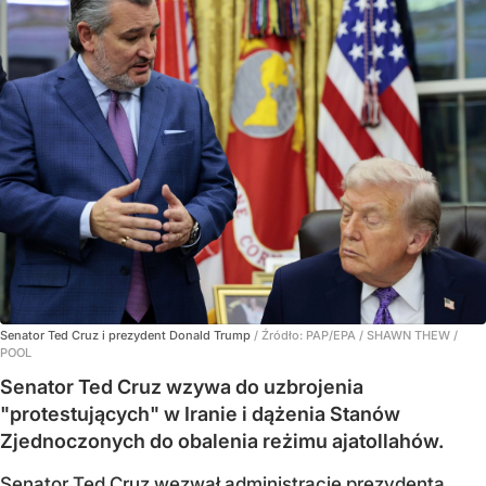
Senator Ted Cruz i prezydent Donald Trump
/ Źródło:
PAP/EPA
/
SHAWN THEW /
POOL
Senator Ted Cruz wzywa do uzbrojenia
"protestujących" w Iranie i dążenia Stanów
Zjednoczonych do obalenia reżimu ajatollahów.
Senator Ted Cruz wezwał administrację prezydenta