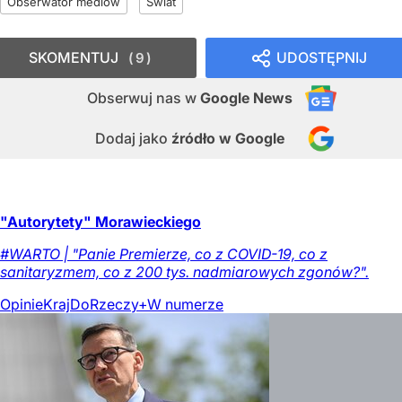
Obserwator mediów
Świat
SKOMENTUJ
UDOSTĘPNIJ
9
Obserwuj nas
w
Google News
Dodaj jako
źródło w Google
"Autorytety" Morawieckiego
#WARTO | "Panie Premierze, co z COVID-19, co z
sanitaryzmem, co z 200 tys. nadmiarowych zgonów?".
Opinie
Kraj
DoRzeczy+
W numerze