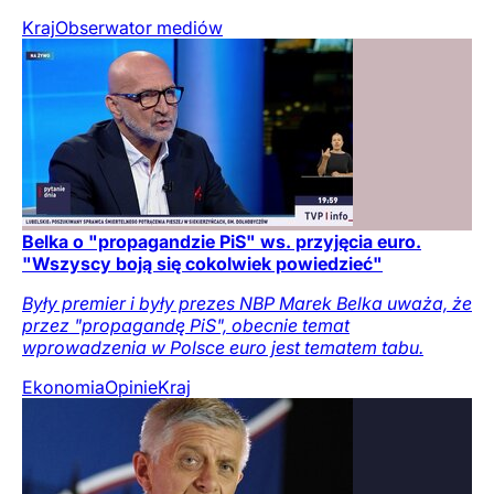
Kraj
Obserwator mediów
Belka o "propagandzie PiS" ws. przyjęcia euro.
"Wszyscy boją się cokolwiek powiedzieć"
Były premier i były prezes NBP Marek Belka uważa, że
przez "propagandę PiS", obecnie temat
wprowadzenia w Polsce euro jest tematem tabu.
Ekonomia
Opinie
Kraj