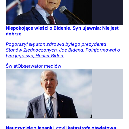
Niepokojące wieści o Bidenie. Syn ujawnia: Nie jest
dobrze
Pogorszył się stan zdrowia byłego prezydenta
Stanów Zjednoczonych, Joe Bidena. Poinformował o
tym jego syn, Hunter Biden.
Świat
Obserwator mediów
Nauczyciele z łapanki, czyli katastrofa oświatowa