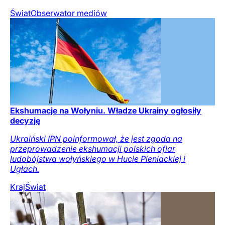
Świat
Obserwator mediów
Ekshumacje na Wołyniu. Władze Ukrainy ogłosiły
decyzję
Ukraiński IPN poinformował, że jest zgoda na
przeprowadzenie ekshumacji polskich ofiar
ludobójstwa wołyńskiego w Hucie Pieniackiej i
Ugłach.
Kraj
Świat