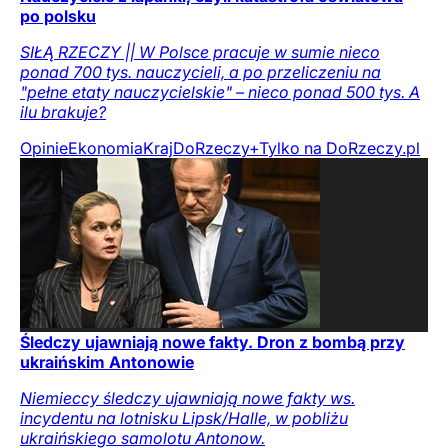
po polsku
SIŁĄ RZECZY || W Polsce pracuje w sumie nieco
ponad 700 tys. nauczycieli, a po przeliczeniu na
"pełne etaty nauczycielskie" – nieco ponad 500 tys. A
ilu brakuje?
Opinie
Ekonomia
Kraj
DoRzeczy+
Tylko na DoRzeczy.pl
Śledczy ujawniają nowe fakty. Dron z bombą przy
ukraińskim Antonowie
Niemieccy śledczy ujawniają nowe fakty ws.
incydentu na lotnisku Lipsk/Halle, w pobliżu
ukraińskiego samolotu Antonow.