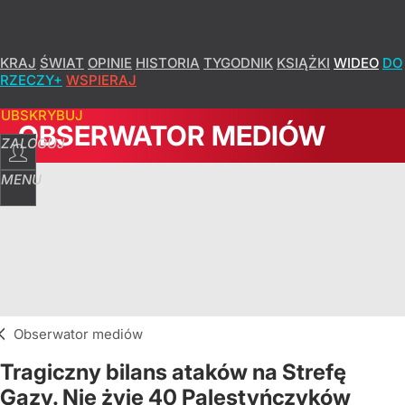
KRAJ
ŚWIAT
OPINIE
HISTORIA
TYGODNIK
KSIĄŻKI
WIDEO
DO
RZECZY+
WSPIERAJ
SUBSKRYBUJ
OBSERWATOR MEDIÓW
ZALOGUJ
MENU
Obserwator mediów
Tragiczny bilans ataków na Strefę
Gazy. Nie żyje 40 Palestyńczyków