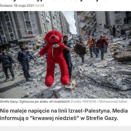
Dodano:
16
maja
2021
20:08
Strefa Gazy: Zgliszcza po ataku sił izraelskich
Źródło:
PAP/EPA
/
Mohammed Saber
Nie maleje napięcie na linii Izrael-Palestyna. Media
informują o "krwawej niedzieli" w Strefie Gazy.