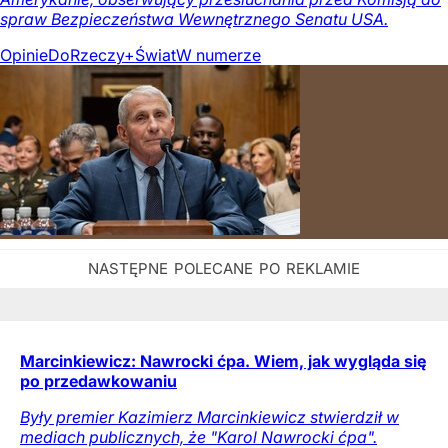
spraw Bezpieczeństwa Wewnętrznego Senatu USA.
Opinie
DoRzeczy+
Świat
W numerze
Marcinkiewicz: Nawrocki ćpa. Wiem, jak wygląda się
po przedawkowaniu
Były premier Kazimierz Marcinkiewicz stwierdził w
mediach publicznych, że "Karol Nawrocki ćpa".