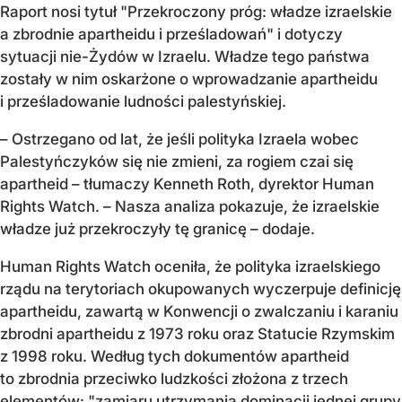
Raport nosi tytuł "Przekroczony próg: władze izraelskie
a zbrodnie apartheidu i prześladowań" i dotyczy
sytuacji nie-Żydów w Izraelu. Władze tego państwa
zostały w nim oskarżone o wprowadzanie apartheidu
i prześladowanie ludności palestyńskiej.
– Ostrzegano od lat, że jeśli polityka Izraela wobec
Palestyńczyków się nie zmieni, za rogiem czai się
apartheid – tłumaczy Kenneth Roth, dyrektor Human
Rights Watch. – Nasza analiza pokazuje, że izraelskie
władze już przekroczyły tę granicę – dodaje.
Human Rights Watch oceniła, że polityka izraelskiego
rządu na terytoriach okupowanych wyczerpuje definicję
apartheidu, zawartą w Konwencji o zwalczaniu i karaniu
zbrodni apartheidu z 1973 roku oraz Statucie Rzymskim
z 1998 roku. Według tych dokumentów apartheid
to zbrodnia przeciwko ludzkości złożona z trzech
elementów: "zamiaru utrzymania dominacji jednej grupy