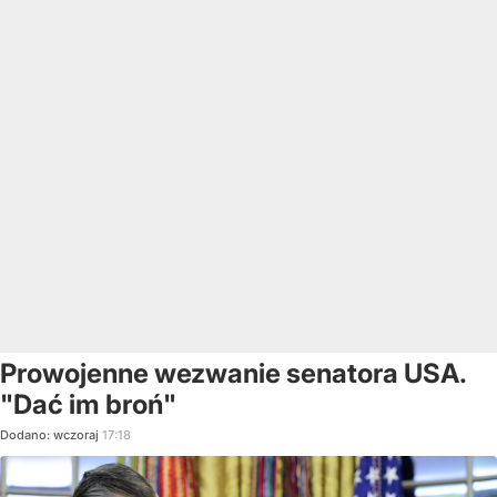
Prowojenne wezwanie senatora USA.
"Dać im broń"
Dodano:
wczoraj
17:18