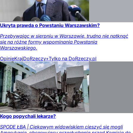
Ukryta prawda o Powstaniu Warszawskim?
Przebywając w sierpniu w Warszawie, trudno nie natknąć
się na różne formy wspominania Powstania
Warszawskiego.
Opinie
Kraj
DoRzeczy+
Tylko na DoRzeczy.pl
Kogo popychali lekarze?
SPODE ŁBA | Ciekawym widowiskiem cieszyć się mogli
Amerykanie, obserwujący przesłuchania przed Komisją do