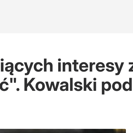
iących interesy 
yć". Kowalski po