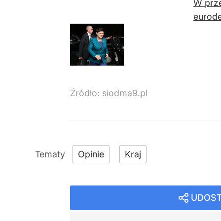
W prze
eurode
Źródło:
siodma9.pl
Opinie
Kraj
UDOST