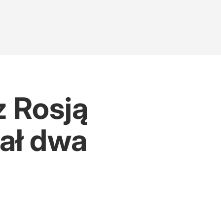
z Rosją
dał dwa