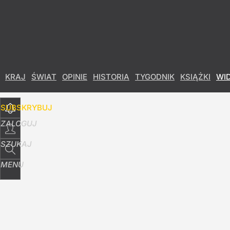
Udostępnij
0
Skomentuj
KRAJ
ŚWIAT
OPINIE
HISTORIA
TYGODNIK
KSIĄŻKI
WI
SUBSKRYBUJ
ZALOGUJ
SZUKAJ
MENU