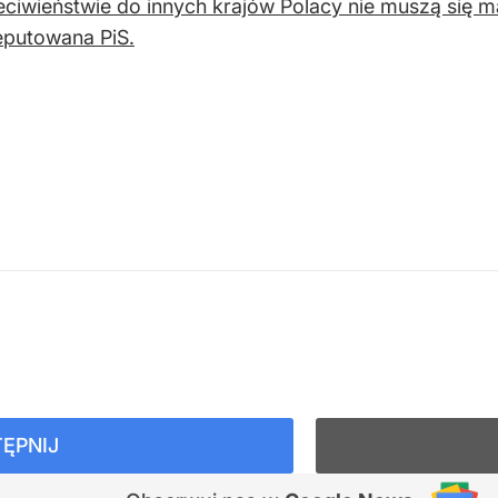
ciwieństwie do innych krajów Polacy nie muszą się m
putowana PiS.
ĘPNIJ