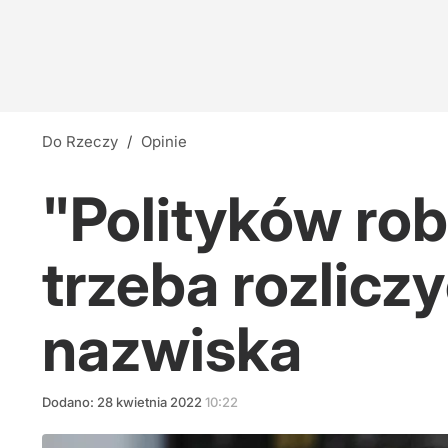
Do Rzeczy
/
Opinie
"Polityków rob
trzeba rozlicz
nazwiska
Dodano:
28
kwietnia
2022
10:22