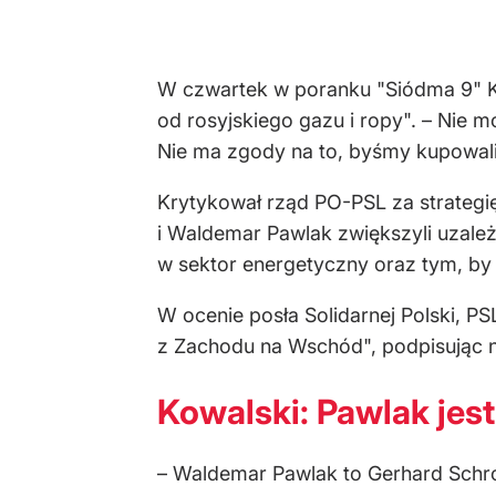
W czwartek w poranku "Siódma 9" Kow
od rosyjskiego gazu i ropy". – Nie 
Nie ma zgody na to, byśmy kupowali 
Krytykował rząd PO-PSL za strategię
i Waldemar Pawlak zwiększyli uzależn
w sektor energetyczny oraz tym, by 
W ocenie posła Solidarnej Polski, PS
z Zachodu na Wschód", podpisując 
Kowalski: Pawlak jest
– Waldemar Pawlak to Gerhard Schroed