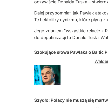
oczywiście Donalda Tuska – stwierdz
Dalej przypomniał, jak Pawlak atako
Te hektolitry cynizmu, które płyną z
Jego zdaniem "wszystkie relacje z R
do deputinizacji to Donald Tusk i W
Szokujące słowa Pawlaka o Baltic Pi
Waldem
Szydło: Polacy nie muszą się martwi