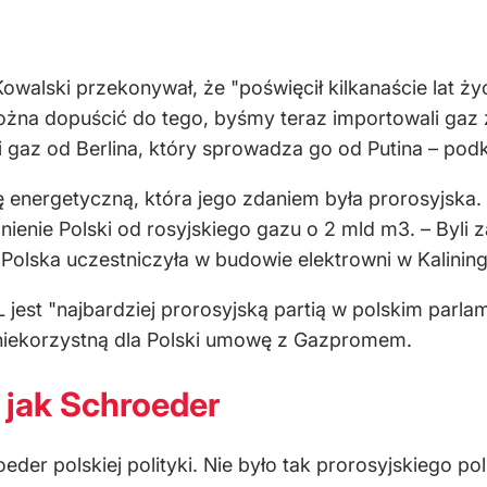
alski przekonywał, że "poświęcił kilkanaście lat życ
można dopuścić do tego, byśmy teraz importowali gaz
gaz od Berlina, który sprowadza go od Putina – podkr
 energetyczną, która jego zdaniem była prorosyjska. 
ienie Polski od rosyjskiego gazu o 2 mld m3. – Byli 
Polska uczestniczyła w budowie elektrowni w Kalining
L jest "najbardziej prorosyjską partią w polskim parla
niekorzystną dla Polski umowę z Gazpromem.
 jak Schroeder
er polskiej polityki. Nie było tak prorosyjskiego pol