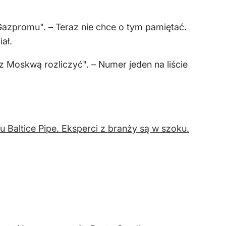
 Gazpromu". – Teraz nie chce o tym pamiętać.
ał.
z Moskwą rozliczyć". – Numer jeden na liście
 Baltice Pipe. Eksperci z branży są w szoku.