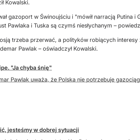
ił Kowalski.
wał gazoport w Świnoujściu i "mówił narracją Putina i
 ust Pawlaka i Tuska są czymś niesłychanym – powiedzi
osją trzeba przerwać, a polityków robiących interesy 
aldemar Pawlak – oświadczył Kowalski.
pe. "Ja chyba śnię"
ar Pawlak uważa, że Polska nie potrzebuje gazociągu
ć, jesteśmy w dobrej sytuacji