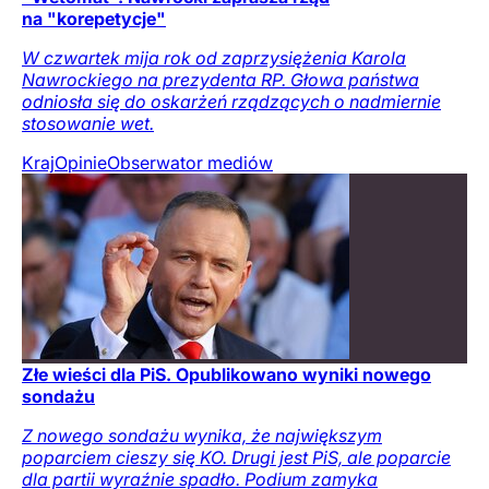
na "korepetycje"
W czwartek mija rok od zaprzysiężenia Karola
Nawrockiego na prezydenta RP. Głowa państwa
odniosła się do oskarżeń rządzących o nadmiernie
stosowanie wet.
Kraj
Opinie
Obserwator mediów
Złe wieści dla PiS. Opublikowano wyniki nowego
sondażu
Z nowego sondażu wynika, że największym
poparciem cieszy się KO. Drugi jest PiS, ale poparcie
dla partii wyraźnie spadło. Podium zamyka