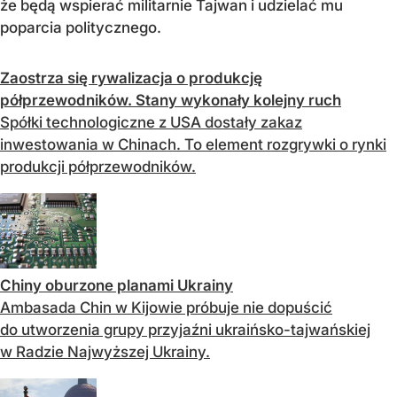
że będą wspierać militarnie Tajwan i udzielać mu
poparcia politycznego.
Zaostrza się rywalizacja o produkcję
półprzewodników. Stany wykonały kolejny ruch
Spółki technologiczne z USA dostały zakaz
inwestowania w Chinach. To element rozgrywki o rynki
produkcji półprzewodników.
Chiny oburzone planami Ukrainy
Ambasada Chin w Kijowie próbuje nie dopuścić
do utworzenia grupy przyjaźni ukraińsko-tajwańskiej
w Radzie Najwyższej Ukrainy.