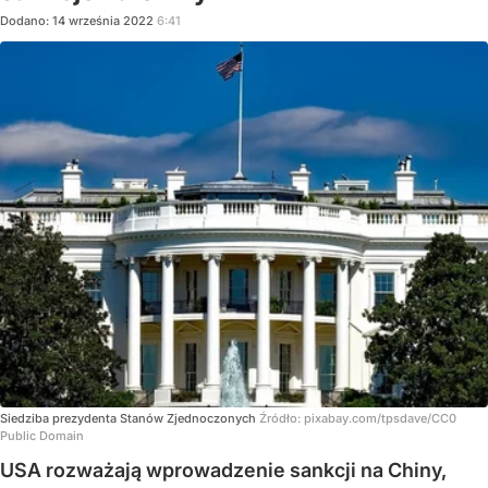
Dodano:
14
września
2022
6:41
Siedziba prezydenta Stanów Zjednoczonych
Źródło:
pixabay.com/tpsdave/CC0
Public Domain
USA rozważają wprowadzenie sankcji na Chiny,