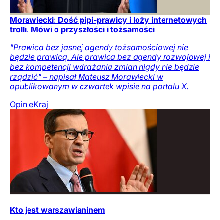
Morawiecki: Dość pipi-prawicy i loży internetowych
trolli. Mówi o przyszłości i tożsamości
"Prawica bez jasnej agendy tożsamościowej nie
będzie prawicą. Ale prawica bez agendy rozwojowej i
bez kompetencji wdrażania zmian nigdy nie będzie
rządzić" – napisał Mateusz Morawiecki w
opublikowanym w czwartek wpisie na portalu X.
Opinie
Kraj
Kto jest warszawianinem