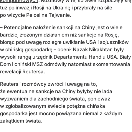
komputerowych
. Rozmowy w tej sprawie rozpoczęły się
tuż po inwazji Rosji na Ukrainę i przybrały na sile
po wizycie Pelosi na Tajwanie.
– Potencjalne nałożenie sankcji na Chiny jest o wiele
bardziej złożonym działaniem niż sankcje na Rosję,
biorąc pod uwagę rozległe uwikłanie USA i sojuszników
w chińską gospodarkę – ocenił Nazak Nikakhtar, były
wysoki rangą urzędnik Departamentu Handlu USA. Biały
Dom i chiński MSZ odmówiły natomiast skomentowania
rewelacji Reutersa.
Reuters i rozmówcy zwrócili uwagę na to,
że ewentualne sankcje na Chiny byłyby nie lada
wyzwaniem dla zachodniego świata, ponieważ
w zglobalizowanym świecie potężna chińska
gospodarka jest mocno powiązana niemal z każdym
zakątkiem świata.