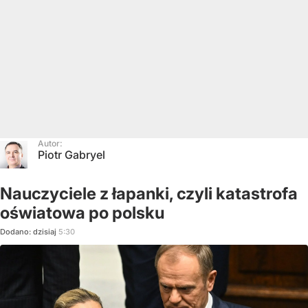
Autor:
Piotr Gabryel
Nauczyciele z łapanki, czyli katastrofa
oświatowa po polsku
Dodano:
dzisiaj
5:30