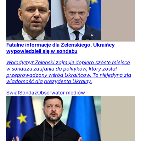
Fatalne informacje dla Zełenskiego. Ukraińcy
wypowiedzieli się w sondażu
Wołodymyr Zełenski zajmuje dopiero szóste miejsce
w sondażu zaufania do polityków, który został
przeprowadzony wśród Ukraińców. To niejedyna zła
wiadomość dla prezydenta Ukrainy.
Świat
Sondaż
Obserwator mediów