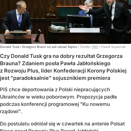
Donald Tusk i Grzegorz Braun na sali obrad Sejmu
/ Źródło:
PAP
/
Paweł Supernak
Czy Donald Tusk gra na dobry rezultat Grzegorza
Brauna? Zdaniem posła Pawła Jabłońskiego
z Rozwoju Plus, lider Konfederacji Korony Polskiej
jest "paradoksalnie" sojusznikiem premiera
PiS chce deportowania z Polski niepracujących
Ukraińców w wieku poborowym. Propozycja padła
podczas konferencji programowej "Ku nowemu
rządowi".
Do postulatu odniósł się w czwartek na antenie Polsat
News poseł Rozwoju Plus Paweł Jabłoński.