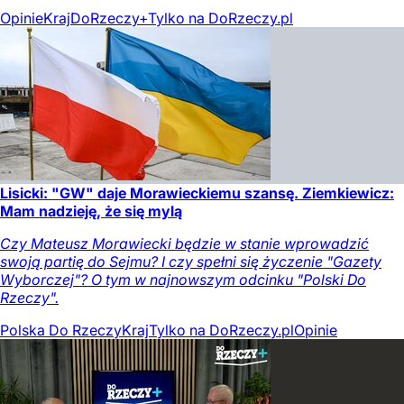
Opinie
Kraj
DoRzeczy+
Tylko na DoRzeczy.pl
Lisicki: "GW" daje Morawieckiemu szansę. Ziemkiewicz:
Mam nadzieję, że się mylą
Czy Mateusz Morawiecki będzie w stanie wprowadzić
swoją partię do Sejmu? I czy spełni się życzenie "Gazety
Wyborczej"? O tym w najnowszym odcinku "Polski Do
Rzeczy".
Polska Do Rzeczy
Kraj
Tylko na DoRzeczy.pl
Opinie