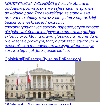
KONSTYTUCJA WOLNOŚCI || Ruszyło zbieranie
podpisów pod wnioskiem o referendum w sprawie
odwołania pana Trzaskowskiego ze stanowiska
prezydenta stolicy, a wraz z nim jeden z najbardziej
bezsensownych, ale jednocześnie
charakterystycznych sporów, napędzających emocje
nie tylko wokół tej inicjatywy: kto ma prawo podpis
składać oraz kto ma prawo głosować w referendum.
Nie w sensie prawnym, lecz, by tak rzec, etycznym. A
czasami – kto ma nawet prawo wypowiadać się w
sprawie tego, jak funkcjonuje stolica.
Opinie
Kraj
DoRzeczy+
Tylko na DoRzeczy.pl
"Wetomat". Nawrocki zaprasza rząd