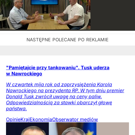
"Pamiętajcie przy tankowaniu". Tusk uderza
w Nawrockiego
W czwartek mija rok od zaprzysiężenia Karola
Nawrockiego na prezydenta RP. W tym dniu premier
Donald Tusk zwrócił uwagę na ceny paliw.
Odpowiedzialnością za stawki obarczył głowę
państwa.
Opinie
Kraj
Ekonomia
Obserwator mediów