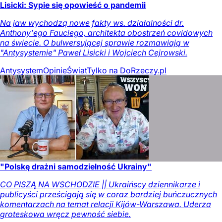
Lisicki: Sypie się opowieść o pandemii
Na jaw wychodzą nowe fakty ws. działalności dr.
Anthony'ego Fauciego, architekta obostrzeń covidowych
na świecie. O bulwersującej sprawie rozmawiają w
"Antysystemie" Paweł Lisicki i Wojciech Cejrowski.
Antysystem
Opinie
Świat
Tylko na DoRzeczy.pl
"Polskę drażni samodzielność Ukrainy"
CO PISZĄ NA WSCHODZIE || Ukraińscy dziennikarze i
publicyści prześcigają się w coraz bardziej buńczucznych
komentarzach na temat relacji Kijów-Warszawa. Uderza
groteskowa wręcz pewność siebie.