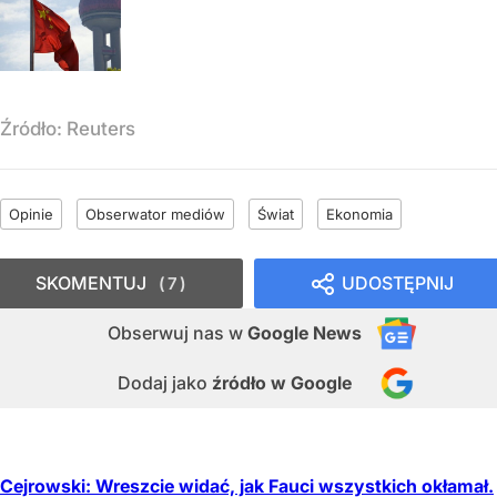
Źródło:
Reuters
Opinie
Obserwator mediów
Świat
Ekonomia
SKOMENTUJ
UDOSTĘPNIJ
7
Obserwuj nas
w
Google News
Dodaj jako
źródło w Google
Cejrowski: Wreszcie widać, jak Fauci wszystkich okłamał.