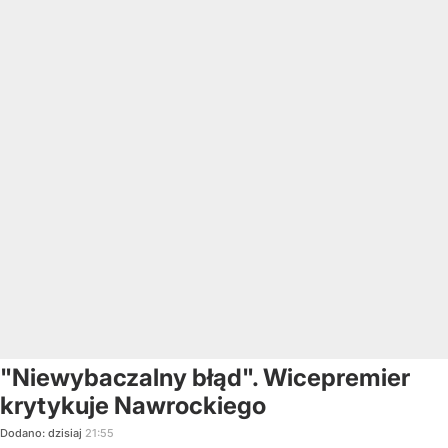
"Niewybaczalny błąd". Wicepremier
krytykuje Nawrockiego
Dodano:
dzisiaj
21:55