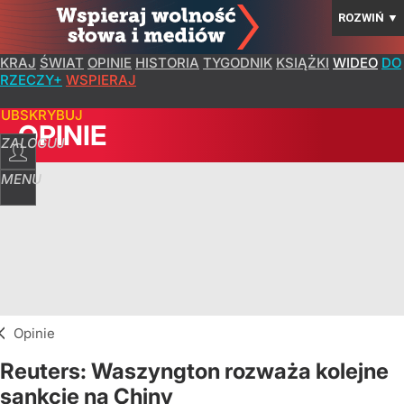
ROZWIŃ
▼
KRAJ
ŚWIAT
OPINIE
HISTORIA
TYGODNIK
KSIĄŻKI
WIDEO
DO
RZECZY+
WSPIERAJ
SUBSKRYBUJ
OPINIE
ZALOGUJ
MENU
Opinie
Reuters: Waszyngton rozważa kolejne
sankcje na Chiny