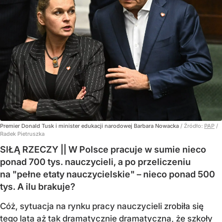
Premier Donald Tusk i minister edukacji narodowej Barbara Nowacka
/ Źródło:
PAP
/
Radek Pietruszka
SIŁĄ RZECZY || W Polsce pracuje w sumie nieco
ponad 700 tys. nauczycieli, a po przeliczeniu
na "pełne etaty nauczycielskie" – nieco ponad 500
tys. A ilu brakuje?
Cóż, sytuacja na rynku pracy nauczycieli zrobiła się
tego lata aż tak dramatycznie dramatyczna, że szkoły