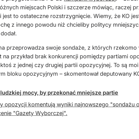
 różnych miejscach Polski i szczerze mówiąc, raczej p
est to ostateczne rozstrzygnięcie. Wiemy, że KO jest 
chę z innego powodu niż chcieliby politycy mniejszych 
 dodał.
rma przeprowadza swoje sondaże, z których rzekomo w
t na przykład brak konkurencji pomiędzy partiami opozy
ktoś z jednej czy drugiej partii opozycyjnej. To są mo
lnym bloku opozycyjnym – skomentował deputowany K
ludzkiej mocy, by przekonać mniejsze partie
cy opozycji komentują wyniki najnowszego "sondażu 
cenie "Gazety Wyborczej".