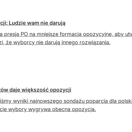
cji: Ludzie wam nie darują
a presja PO na mniejsze formacja opozycyjne, aby utw
zi, że wyborcy nie darują innego rozwiązania.
tów daje większość opozycji
iśmy wyniki najnowszego sondażu poparcia dla polskic
cie wybory wygrywa obecna opozycja.