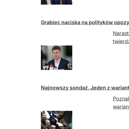
Grabiec naciska na polityków opozy
Narast
twierd
Najnowszy sondaż. Jeden z warian
Poznal
warian