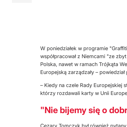
W poniedziałek w programie "Graffit
współpracował z Niemcami "ze zbyt w
Polska, nawet w ramach Trójkąta We
Europejską zarządzały – powiedział p
– Kiedy na czele Rady Europejskiej 
którzy rozdawali karty w Unii Europej
"Nie bijemy się o dob
Cezary Tomczyk był również pytan