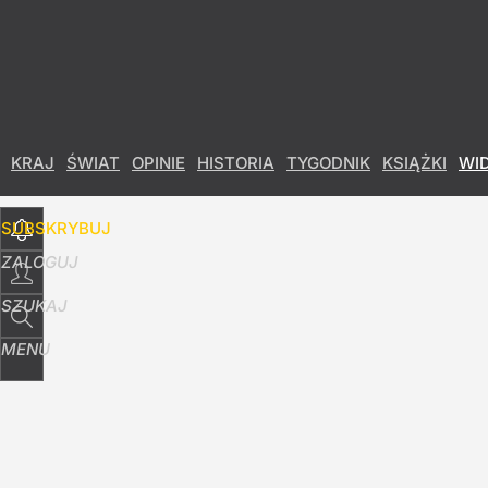
Udostępnij
21
Skomentuj
KRAJ
ŚWIAT
OPINIE
HISTORIA
TYGODNIK
KSIĄŻKI
WI
SUBSKRYBUJ
ZALOGUJ
SZUKAJ
MENU