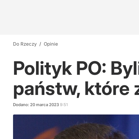
Do Rzeczy
/
Opinie
Polityk PO: By
państw, które 
Dodano:
20
marca
2023
9:51