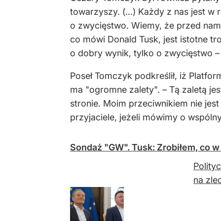
towarzyszy. (...) Każdy z nas jest w
o zwycięstwo. Wiemy, że przed nami j
co mówi Donald Tusk, jest istotne tro
o dobry wynik, tylko o zwycięstwo –
Poseł Tomczyk podkreślił, iż Platfo
ma "ogromne zalety". – Tą zaletą jes
stronie. Moim przeciwnikiem nie jest 
przyjaciele, jeżeli mówimy o wspó
Sondaż "GW". Tusk: Zrobiłem, co w 
Polity
na zle