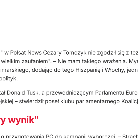
i" w Polsat News Cezary Tomczyk nie zgodził się z te
ielkim zaufaniem". – Nie mam takiego wrażenia. Myślę,
imarskiego, dodając do tego Hiszpanię i Włochy, jedn
olityk.
stał Donald Tusk, a przewodniczącym Parlamentu Europ
skiej – stwierdził poseł klubu parlamentarnego Koalicj
ry wynik"
y o przygotowania PO do
kampanii wyborczej
. – Strac