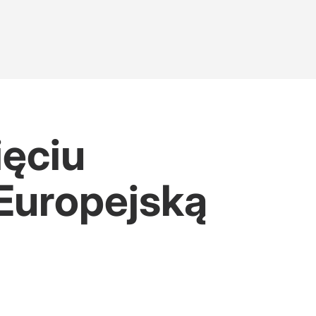
ięciu
 Europejską