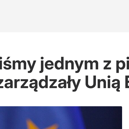
liśmy jednym z p
zarządzały Unią