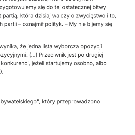
rzygotowujemy się do tej ostatecznej bitwy
partią, która dzisiaj walczy o zwycięstwo i to,
partii – oznajmił polityk. – My nie bijemy się
ynika, że jedna lista wyborcza opozycji
cyjnymi. (...) Przeciwnik jest po drugiej
i konkurenci, jeżeli startujemy osobno, albo
O.
obywatelskiego", który przeprowadzono