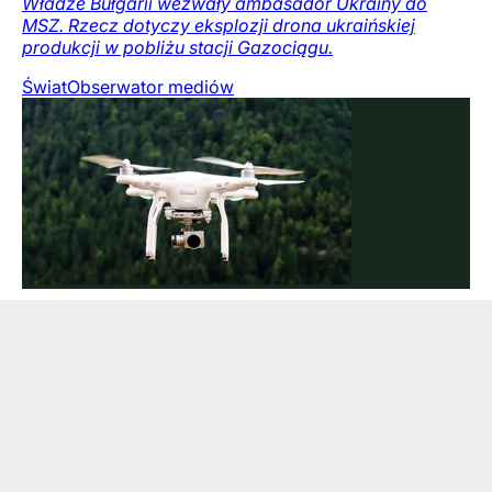
Władze Bułgarii wezwały ambasador Ukrainy do
MSZ. Rzecz dotyczy eksplozji drona ukraińskiej
produkcji w pobliżu stacji Gazociągu.
Świat
Obserwator mediów