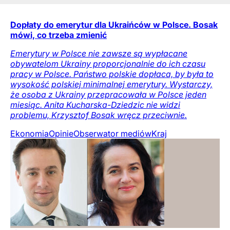
Dopłaty do emerytur dla Ukraińców w Polsce. Bosak
mówi, co trzeba zmienić
Emerytury w Polsce nie zawsze są wypłacane
obywatelom Ukrainy proporcjonalnie do ich czasu
pracy w Polsce. Państwo polskie dopłaca, by była to
wysokość polskiej minimalnej emerytury. Wystarczy,
że osoba z Ukrainy przepracowała w Polsce jeden
miesiąc. Anita Kucharska-Dziedzic nie widzi
problemu, Krzysztof Bosak wręcz przeciwnie.
Ekonomia
Opinie
Obserwator mediów
Kraj