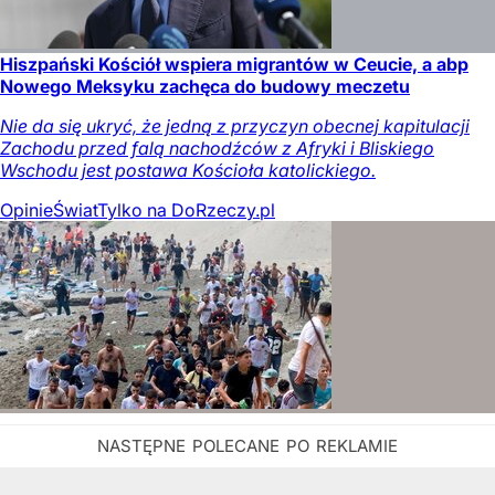
Hiszpański Kościół wspiera migrantów w Ceucie, a abp
Nowego Meksyku zachęca do budowy meczetu
Nie da się ukryć, że jedną z przyczyn obecnej kapitulacji
Zachodu przed falą nachodźców z Afryki i Bliskiego
Wschodu jest postawa Kościoła katolickiego.
Opinie
Świat
Tylko na DoRzeczy.pl