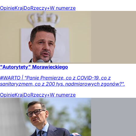
Opinie
Kraj
DoRzeczy+
W numerze
"Autorytety" Morawieckiego
#WARTO | "Panie Premierze, co z COVID-19, co z
sanitaryzmem, co z 200 tys. nadmiarowych zgonów?".
Opinie
Kraj
DoRzeczy+
W numerze