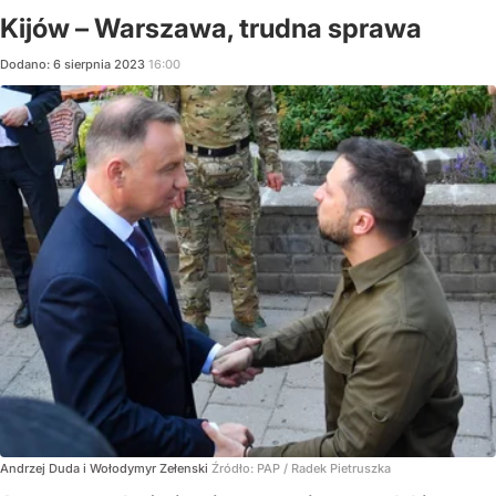
Kijów – Warszawa, trudna sprawa
Dodano:
6
sierpnia
2023
16:00
Andrzej Duda i Wołodymyr Zełenski
Źródło:
PAP
/
Radek Pietruszka