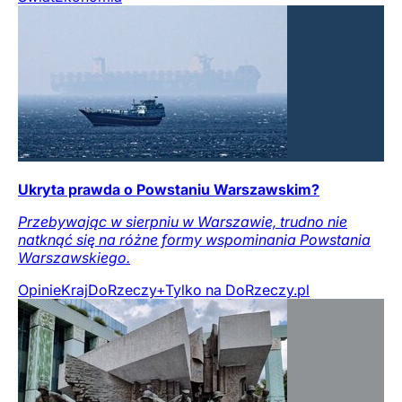
Ukryta prawda o Powstaniu Warszawskim?
Przebywając w sierpniu w Warszawie, trudno nie
natknąć się na różne formy wspominania Powstania
Warszawskiego.
Opinie
Kraj
DoRzeczy+
Tylko na DoRzeczy.pl