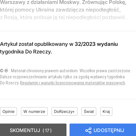
Warszawy z działaniami Moskwy. Zrównując Polskę,
której pomocy Ukraina zawdzięcza niepodległość,
z Rosją, która próbuje ją tej niepodległości pozbawić.
Artykuł został opublikowany w
32/2023 wydaniu
tygodnika Do Rzeczy
.
© ℗
Materiał chroniony prawem autorskim. Wszelkie prawa zastrzeżone.
Dalsze rozpowszechnianie artykułu tylko za zgodą wydawcy tygodnika
Do Rzeczy.
Regulamin i warunki licencjonowania materiałów prasowych
.
Opinie
W numerze
DoRzeczy+
Świat
Kraj
SKOMENTUJ
UDOSTĘPNIJ
17