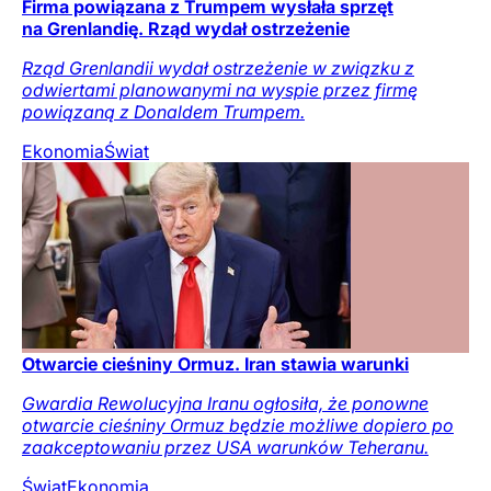
Firma powiązana z Trumpem wysłała sprzęt
na Grenlandię. Rząd wydał ostrzeżenie
Rząd Grenlandii wydał ostrzeżenie w związku z
odwiertami planowanymi na wyspie przez firmę
powiązaną z Donaldem Trumpem.
Ekonomia
Świat
Otwarcie cieśniny Ormuz. Iran stawia warunki
Gwardia Rewolucyjna Iranu ogłosiła, że ponowne
otwarcie cieśniny Ormuz będzie możliwe dopiero po
zaakceptowaniu przez USA warunków Teheranu.
Świat
Ekonomia