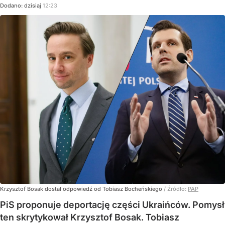
Dodano:
dzisiaj
12:23
Krzysztof Bosak dostał odpowiedź od Tobiasz Bocheńskiego
/ Źródło:
PAP
PiS proponuje deportację części Ukraińców. Pomysł
ten skrytykował Krzysztof Bosak. Tobiasz