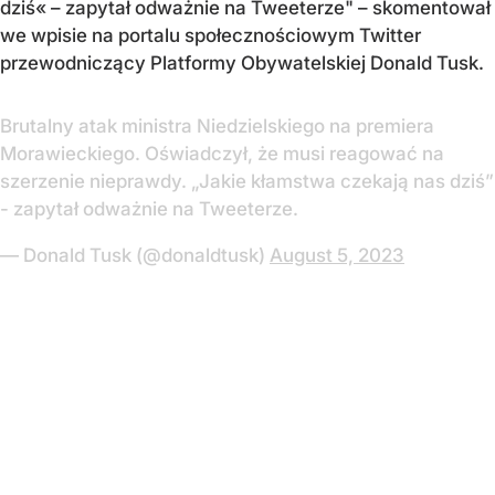
dziś« – zapytał odważnie na Tweeterze" – skomentował
we wpisie na portalu społecznościowym Twitter
przewodniczący Platformy Obywatelskiej Donald Tusk.
Brutalny atak ministra Niedzielskiego na premiera
Morawieckiego. Oświadczył, że musi reagować na
szerzenie nieprawdy. „Jakie kłamstwa czekają nas dziś”
- zapytał odważnie na Tweeterze.
— Donald Tusk (@donaldtusk)
August 5, 2023