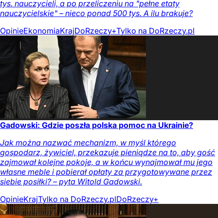
tys. nauczycieli, a po przeliczeniu na "pełne etaty
nauczycielskie" – nieco ponad 500 tys. A ilu brakuje?
Opinie
Ekonomia
Kraj
DoRzeczy+
Tylko na DoRzeczy.pl
Gadowski: Gdzie poszła polska pomoc na Ukrainie?
Jak można nazwać mechanizm, w myśl którego
gospodarz, żywiciel, przekazuje pieniądze na to, aby gość
zajmował kolejne pokoje, a w końcu wynajmował mu jego
własne meble i pobierał opłaty za przygotowywane przez
siebie posiłki? – pyta Witold Gadowski.
Opinie
Kraj
Tylko na DoRzeczy.pl
DoRzeczy+