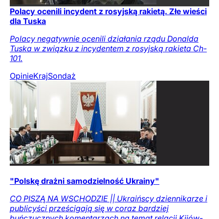
Polacy ocenili incydent z rosyjską rakietą. Złe wieści
dla Tuska
Polacy negatywnie ocenili działania rządu Donalda
Tuska w związku z incydentem z rosyjską rakieta Ch-
101.
Opinie
Kraj
Sondaż
"Polskę drażni samodzielność Ukrainy"
CO PISZĄ NA WSCHODZIE || Ukraińscy dziennikarze i
publicyści prześcigają się w coraz bardziej
buńczucznych komentarzach na temat relacji Kijów-