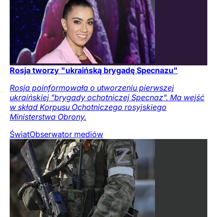
Rosja tworzy "ukraińską brygadę Specnazu"
Rosja poinformowała o utworzeniu pierwszej
ukraińskiej "brygady ochotniczej Specnaz". Ma wejść
w skład Korpusu Ochotniczego rosyjskiego
Ministerstwa Obrony.
Świat
Obserwator mediów