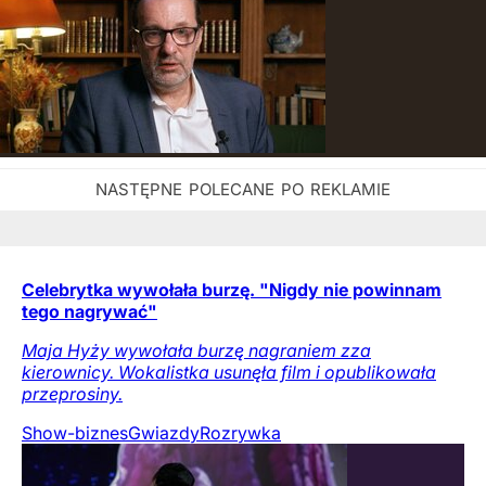
Celebrytka wywołała burzę. "Nigdy nie powinnam
tego nagrywać"
Maja Hyży wywołała burzę nagraniem zza
kierownicy. Wokalistka usunęła film i opublikowała
przeprosiny.
Show-biznes
Gwiazdy
Rozrywka