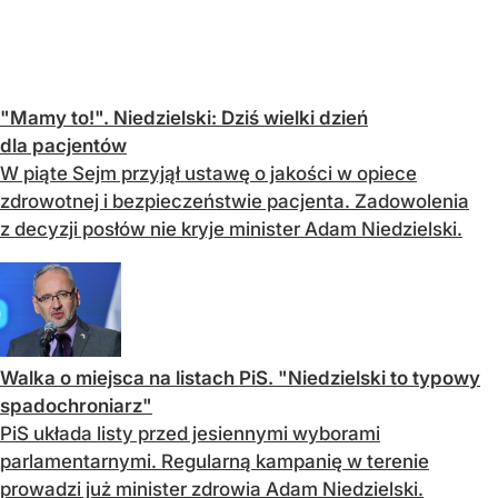
"Mamy to!". Niedzielski: Dziś wielki dzień
dla pacjentów
W piąte Sejm przyjął ustawę o jakości w opiece
zdrowotnej i bezpieczeństwie pacjenta. Zadowolenia
z decyzji posłów nie kryje minister Adam Niedzielski.
Walka o miejsca na listach PiS. "Niedzielski to typowy
spadochroniarz"
PiS układa listy przed jesiennymi wyborami
parlamentarnymi. Regularną kampanię w terenie
prowadzi już minister zdrowia Adam Niedzielski.