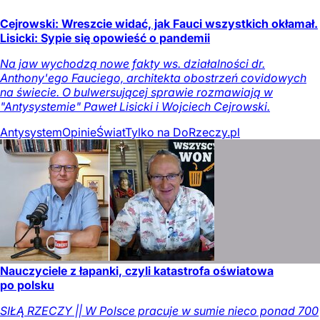
Cejrowski: Wreszcie widać, jak Fauci wszystkich okłamał.
Lisicki: Sypie się opowieść o pandemii
Na jaw wychodzą nowe fakty ws. działalności dr.
Anthony'ego Fauciego, architekta obostrzeń covidowych
na świecie. O bulwersującej sprawie rozmawiają w
"Antysystemie" Paweł Lisicki i Wojciech Cejrowski.
Antysystem
Opinie
Świat
Tylko na DoRzeczy.pl
Nauczyciele z łapanki, czyli katastrofa oświatowa
po polsku
SIŁĄ RZECZY || W Polsce pracuje w sumie nieco ponad 700