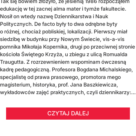
Tak się bowiem złożyło, że jesienią 1986 rozpocząłem
edukację w tej zacnej alma mater i tymże fakultecie.
Nosił on wtedy nazwę Dziennikarstwa i Nauk
Politycznych. De facto były to dwa odrębne byty
o różnej, chociaż pobliskiej, lokalizacji. Pierwszy miał
siedzibę w budynku przy Nowym Świecie, vis-a-vis
pomnika Mikołaja Kopernika, drugi po przeciwnej stronie
kościoła Świętego Krzyża, u zbiegu z ulicą Romualda
Traugutta. Z rozrzewnieniem wspominam ówczesną
kadrę pedagogiczną. Profesora Bogdana Michalskiego,
specjalistę od prawa prasowego, promotora mego
magisterium, historyka, prof. Jana Baszkiewicza,
wykładowców zajęć praktycznych, czyli dziennikarzy:...
CZYTAJ DALEJ