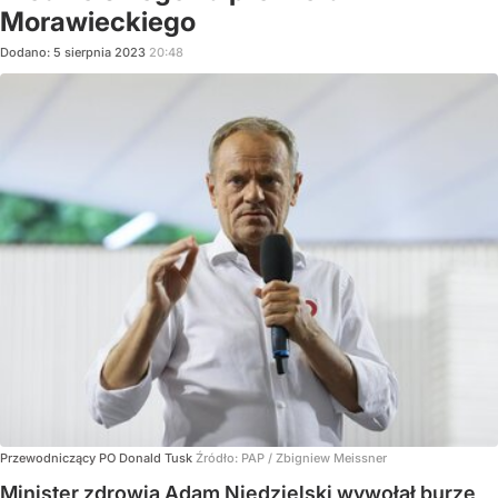
Morawieckiego
Dodano:
5
sierpnia
2023
20:48
Przewodniczący PO Donald Tusk
Źródło:
PAP
/
Zbigniew Meissner
Minister zdrowia Adam Niedzielski wywołał burzę