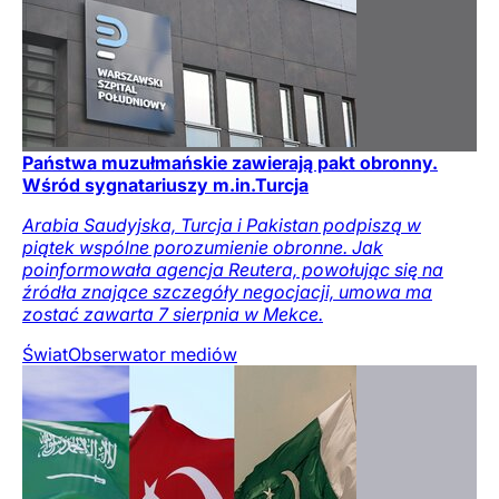
Państwa muzułmańskie zawierają pakt obronny.
Wśród sygnatariuszy m.in.Turcja
Arabia Saudyjska, Turcja i Pakistan podpiszą w
piątek wspólne porozumienie obronne. Jak
poinformowała agencja Reutera, powołując się na
źródła znające szczegóły negocjacji, umowa ma
zostać zawarta 7 sierpnia w Mekce.
Świat
Obserwator mediów