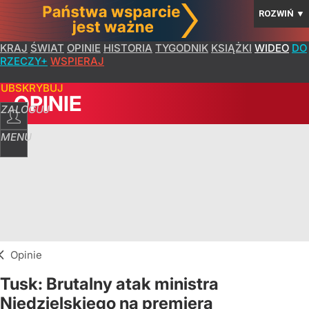
ROZWIŃ
▼
KRAJ
ŚWIAT
OPINIE
HISTORIA
TYGODNIK
KSIĄŻKI
WIDEO
DO
RZECZY+
WSPIERAJ
SUBSKRYBUJ
OPINIE
ZALOGUJ
MENU
Opinie
Tusk: Brutalny atak ministra
Niedzielskiego na premiera