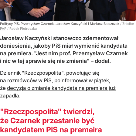
Politycy PiS: Przemysław Czarnek, Jarosław Kaczyński i Mariusz Błaszczak
/ Źródło:
PAP
/
Radek Pietruszka
Jarosław Kaczyński stanowczo zdementował
doniesienia, jakoby PiS miał wymienić kandydata
na premiera. "Jest nim prof. Przemysław Czarnek
i nic w tej sprawie się nie zmienia" – dodał.
Dziennik "Rzeczpospolita", powołując się
na rozmówców w PiS, poinformował w piątek,
że
decyzja o zmianie kandydata na premiera już
zapadła.
"Rzeczpospolita" twierdzi,
że Czarnek przestanie być
kandydatem PiS na premeira