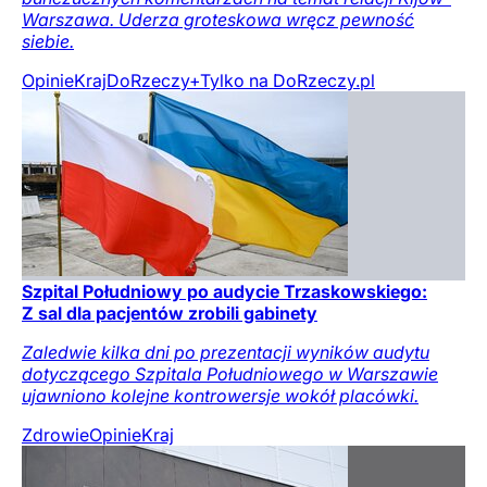
Warszawa. Uderza groteskowa wręcz pewność
siebie.
Opinie
Kraj
DoRzeczy+
Tylko na DoRzeczy.pl
Szpital Południowy po audycie Trzaskowskiego:
Z sal dla pacjentów zrobili gabinety
Zaledwie kilka dni po prezentacji wyników audytu
dotyczącego Szpitala Południowego w Warszawie
ujawniono kolejne kontrowersje wokół placówki.
Zdrowie
Opinie
Kraj