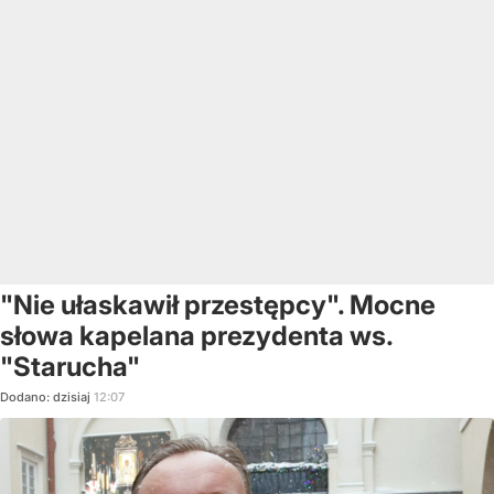
"Nie ułaskawił przestępcy". Mocne
słowa kapelana prezydenta ws.
"Starucha"
Dodano:
dzisiaj
12:07